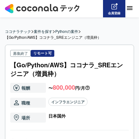
会員登録
>
>
>
ココナラテック
案件を探す
Pythonの案件
【Go/Python/AWS】ココナラ_SREエンジニア（増員枠）
リモート可
募集終了
【Go/Python/AWS】ココナラ_SREエン
ジニア（増員枠）
800,000
報酬
〜
円/月
インフラエンジニア
職種
日本国外
場所