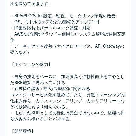
性を高めて頂きます。

・SLA/SLO/SLIの設定・監視、モニタリング環境の改善

・OS、ミドルウェアなどの継続的アップデート

・障害対応およびボトルネック調査・対応

・AWSなど複数クラウドを使用したシステム環境の運用安定
化

・アーキテクチャ改善（マイクロサービス、API Gatewayの
導入など）

【ポジションの魅力】

・自身の技術をベースに、加速度高く信頼性向上を中心とし
たSRE施策に携わっていける。

・新技術の調査 / 導入に積極的に関われる。

→マイクロサービス化を進めていたり、分散トレーシングの
仕組み作り、カオスエンジニアリング、カナリアリリースな
どの技術にも取り組んでいる。

・まだまだSREとしての活動は完全ではない中で、組織の作
り込みから携わることができる。

【開発環境】
