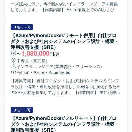
きな裁量を持ち、長期的なキャリア形成と技術的成長を両
TerraformによるIaCやAzure AI関連サービスなど、今後需
ーズ拡大に伴い、専門性の高いインフラエンジニアを募集
立できる環境です。 【開発環境】 ・複数の新規および運用
要の高い技術スタックを実務で経験できる点が魅力です。
しております。 【作業内容】 Azure環境上でのAIおよび
中のゲームタイトルに対し、SREチームが横断的にインフ
【開発環境】 Azure, Azure AI Foundry Agent, Terraform
BOT基盤の設計・構築を行っていただきます。 インフラ構
ラ設計・構築・運用を担当する体制となっております。 ・
(IaC)
築および試験の計画立案と実施を担当していただきます。
クリエイティブおよびゲーム開発に必要な機材や技術的イ
Azure AI Foundry Agentを用いた各種設定や連携構成の実装
リモート可
ンプットへの投資が積極的に行われており、勉強会参加や
を行っていただきます。 Terraformを用いたIaCによる環境
【Azure/Python/Docker/リモート併用】自社プロ
R&Dなどを通じて継続的にスキルアップできる環境です。
構築・変更管理を実施していただきます。 構築後の運用保
ダクトおよび社内システムのインフラ設計・構築・
守フェーズにおいて、安定稼働のための改善やトラブルシ
運用改善支援（SRE）
ュートを行っていただきます。 【求める人物像】 クラウド
1,080,000
〜
円/月
基盤技術やAI関連の新しい技術に関心を持ち、自ら学習し
中野区（東京都）
ながら業務に取り組める方を求めております。 関係者と円
インフラエンジニア
(業務委託・フリーランス)
滑にコミュニケーションを取りながら、要件整理や課題解
Python
・
Azure
・
Kubernetes
決に主体的に取り組める方を歓迎いたします。 【ポジショ
ンの魅力】 Azure上でのAIおよびBOT基盤構築に携わること
【募集背景】 自社プロダクトおよび社内システムのインフ
で、クラウドネイティブかつAI領域の最新技術を実務で習
ラ設計・構築・運用改善を推進し、DevOpsを強化するため
得することができます。 インフラ構築から運用保守まで一
のSRE人材を募集しております。 【作業内容】 主に税理
貫して関わることで、上流から下流まで幅広いフェーズの
士、公認会計士事務所およびその顧問先企業向けの業務用
経験を積むことができます。 【開発環境】 Azureを中心と
アプリケーションソフトの開発、販売を行っている企業に
したクラウド環境上で、Azure AI Foundry Agentや
おいて、自社プロダクトおよび社内システムのインフラ設
リモート可
Terraformなどの最新技術スタックを活用して基盤構築を行
計、構築、運用改善をリードしていただきます。 会計デー
【Azure/Python/Docker/フルリモート】自社プロ
います。
タを扱う高いセキュリティ要件を満たしながら、開発チー
ダクトおよび社内システムのインフラ設計・構築・
ムが迅速かつ安全にデプロイできる環境を構築していただ
運用改善支援（SRE）