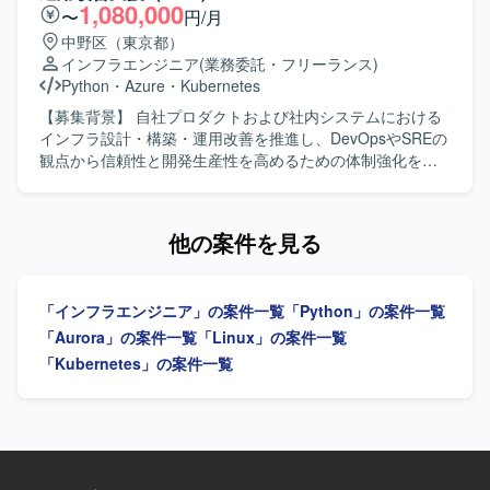
きます。 SLI/SLOによる信頼性の指標化、IaCによる再現性
1,080,000
〜
円/月
のある基盤づくり、監視・オブザーバビリティ基盤の整備
中野区（東京都）
を通じて、属人化しない運用体制を組織に根付かせていた
インフラエンジニア
(業務委託・フリーランス)
だきます。 Azureを中心としたクラウドインフラの設計、
Python
・
Azure
・
Kubernetes
構築、運用を行っていただきます。 IaC（Infrastructure as
Code）の推進を行っていただきます。 Pythonによる運用自
【募集背景】 自社プロダクトおよび社内システムにおける
動化ツールの開発を行っていただきます。 CI/CDパイプラ
インフラ設計・構築・運用改善を推進し、DevOpsやSREの
インの構築、運用を行っていただきます。 システムの監
観点から信頼性と開発生産性を高めるための体制強化を行
視、オブザーバビリティ基盤の整備およびパフォーマンス
うための募集です。 【作業内容】 自社プロダクトおよび社
チューニングを行っていただきます。 障害対応、インシデ
内システムのインフラ設計・構築・運用改善をリードして
ント対応プロセスの整備と運用を行っていただきます。 SLI
いただきます。会計データを扱う高いセキュリティ要件を
他の案件を見る
/ SLO の導入、運用によるシステム信頼性の指標化と改善を
満たしながら、開発チームが迅速かつ安全にデプロイでき
行っていただきます。 開発チームと連携したDevOps推進
る環境を構築していただきます。SLI/SLOによる信頼性の指
を行っていただきます。 【求める人物像】 インフラ設計、
標化、IaCによる再現性のある基盤づくり、監視・オブザー
「インフラエンジニア」の案件一覧
「Python」の案件一覧
構築、運用改善を自律的にリードし、開発チームと協調し
バビリティ基盤の整備を通じて、属人化しない運用体制を
ながらDevOpsやSREのプラクティスを組織に根付かせてい
組織に根付かせていただきます。 【求める人物像】 インフ
「Aurora」の案件一覧
「Linux」の案件一覧
ける方を求めております。 【ポジションの魅力】 会計デー
ラやSRE領域に強い関心を持ち、DevOpsの推進や運用改善
「Kubernetes」の案件一覧
タを扱う高いセキュリティ要件のもとで、Azureを中心とし
に主体的に取り組んでいただける方を求めています。開発
たクラウドインフラやIaC、監視・オブザーバビリティなど
チームと連携しながら、信頼性向上とデリバリー速度の両
SRE領域の実践に幅広く関わることができるポジションで
立を意識して行動できる方が望ましいです。 【ポジション
す。 【開発環境】 Azureを中心としたクラウドインフラ、
の魅力】 自社プロダクトと社内システムの双方に関わりな
Terraformによる全環境のコード管理とマイグレーション管
がら、クラウドインフラ、IaC、監視基盤、DevOpsなど
理、可用性ゾーン・リージョンの冗長化、Front Doorによ
SRE領域全般をリードできるポジションです。会計データ