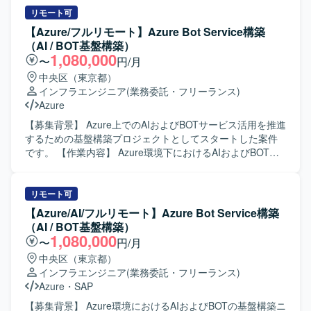
の協業を通じて組織とともに成長していただける方を求め
リモート可
ております。 【作業内容】 ・スマートフォン向けゲームお
【Azure/フルリモート】Azure Bot Service構築
よびWebサービスのサーバインフラ環境の設計・構築・運
（AI / BOT基盤構築）
用を行います。 ・運用中および開発中のゲームタイトルを
1,080,000
〜
円/月
横断して、インフラ面からプロジェクトを支援していただ
中央区（東京都）
きます。 ・新しい技術の検証や導入展開を行い、サービス
インフラエンジニア
(業務委託・フリーランス)
にとって最適なインフラ構成の検討を行います。 ・パフォ
Azure
ーマンス向上やコスト削減など、インフラ面からの課題解
決に取り組んでいただきます。 【求める人物像】 ・インフ
【募集背景】 Azure上でのAIおよびBOTサービス活用を推進
ラアーキテクチャの検討や新技術のキャッチアップが好き
するための基盤構築プロジェクトとしてスタートした案件
で、主体的に提案・改善に取り組める方を求めておりま
です。 【作業内容】 Azure環境下におけるAIおよびBOTの
す。 ・チームやプロジェクトを横断してコミュニケーショ
基盤構築を行っていただきます。具体的には、Azure上での
ンを取りながら、自律的に価値創出を行える方を歓迎いた
インフラ設計・構築、Terraformを用いたIaCによる環境構
します。 ・事業やサービスの成長に合わせて、自身のスキ
築、Azure AI Foundry Agentを活用した各種設定や実装、構
リモート可
ルや役割の拡張にも前向きに取り組める方を求めておりま
築後の試験および運用保守まで一貫してご担当いただきま
【Azure/AI/フルリモート】Azure Bot Service構築
す。 【ポジションの魅力】 ・運用中および新規開発中の複
す。 【求める人物像】 クラウド基盤構築に主体的に取り組
（AI / BOT基盤構築）
数の大型ゲームタイトルに横断的に関わることができ、多
み、新しい技術要素をキャッチアップしながら提案や改善
1,080,000
〜
円/月
様な開発フェーズや規模のプロジェクトで経験を積むこと
を行っていただける方を求めています。関係者と円滑にコ
中央区（東京都）
ができます。 ・SREチームの一員として、全プロジェクト
ミュニケーションを取りながら、着実に作業を進めていた
インフラエンジニア
(業務委託・フリーランス)
のインフラ設計・構築・運用に携わりながら、サービスの
だける方が望ましいです。 【ポジションの魅力】 Azureを
Azure
・
SAP
パフォーマンス向上やコスト最適化に直接貢献できます。
中心としたクラウドネイティブな環境で、AIおよびBOT領
・組織として新たな挑戦を歓迎するカルチャーの中で、大
域の基盤構築に上流から運用まで携わることができます。
【募集背景】 Azure環境におけるAIおよびBOTの基盤構築ニ