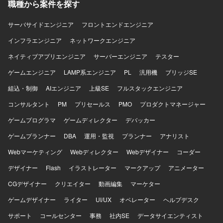
職種から案件を探す
る負荷分散、Azure Monitor / Application Insights を用いた
という高いセキュリティ要件下での設計・運用経験を通じ
監視とアラートのコード化、PITRによるバックアップ・リ
て、信頼性工学や運用自動化のスキルを幅広く身につけて
サーバサイドエンジニア
フロントエンドエンジニア
ストア運用などの環境でご参画いただきます。
いただけます。 【開発環境】 Azureを中心としたクラウド
インフラ、Terraformによる全環境のコード管理、Front
インフラエンジニア
ネットワークエンジニア
Doorを用いた負荷分散、Azure Monitor / Application
ネイティブアプリエンジニア
サーバーエンジニア
テスター
Insights を用いた監視とアラートのコード化、PITRによる
バックアップ・リストア運用などの環境で作業していただ
ゲームエンジニア
LAMP系エンジニア
PL
汎用機
ブリッジSE
きます。
組込・制御
AIエンジニア
上級SE
フルスタックエンジニア
コンサルタント
PM
プリセールス
PMO
プロダクトマネージャー
ゲームプログラマ
ゲームディレクター
デバッカー
ゲームプランナー
DBA
運用・監視
プランナー
アナリスト
Webマーケティング
Webディレクター
Webデザイナー
コーダー
デザイナー
Flash
イラストレーター
マークアップ
アニメーター
CGデザイナー
クリエイター
動画編集
マーケター
ゲームデザイナー
ライター
UI/UX
オペレーター
ヘルプデスク
サポート
コールセンター
事務
社内SE
データサイエンティスト