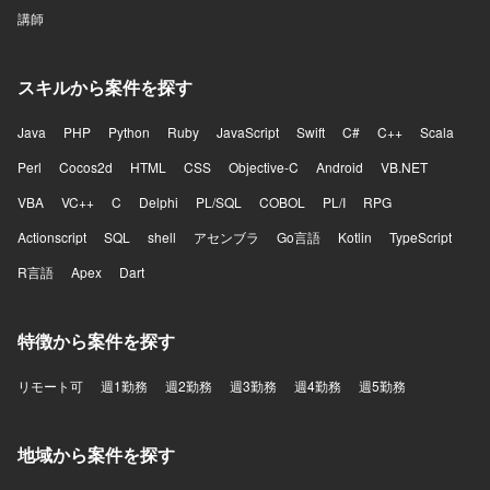
講師
スキルから案件を探す
Java
PHP
Python
Ruby
JavaScript
Swift
C#
C++
Scala
Perl
Cocos2d
HTML
CSS
Objective-C
Android
VB.NET
VBA
VC++
C
Delphi
PL/SQL
COBOL
PL/I
RPG
Actionscript
SQL
shell
アセンブラ
Go言語
Kotlin
TypeScript
R言語
Apex
Dart
特徴から案件を探す
リモート可
週1勤務
週2勤務
週3勤務
週4勤務
週5勤務
地域から案件を探す