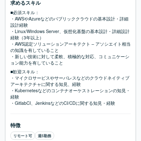
求めるスキル
■必須スキル：
・AWSやAzureなどのパブリッククラウドの基本設計・詳細
設計経験

・Linux/Windows Server、仮想化基盤の基本設計・詳細設計
経験（3年以上）

・AWS認定ソリューションアーキテクト – アソシエイト相当
の知識を有していること

・新しい技術に対して柔軟、積極的な対応、コミュニケーシ
ョン能力を有していること
■歓迎スキル：
・マイクロサービスやサーバレスなどのクラウドネイティブ
アーキテクチャに関する知見、経験

・Kubernetesなどのコンテナオーケストレーションの知見・
経験

・GitlabCI、JenkinsなどのCI/CDに関する知見・経験
特徴
リモート可
週5勤務