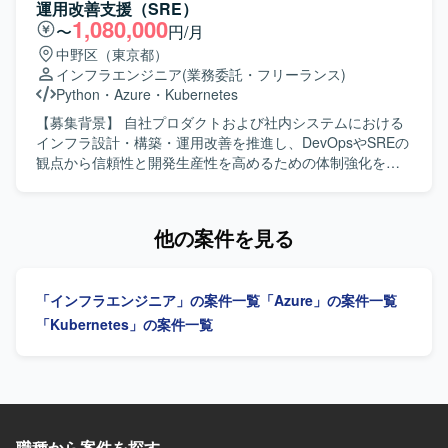
物像】 主体的に課題解決へ取り組める方、自ら考え行動し
運用改善支援（SRE）
つつ周囲と連携しながら業務を推進できる方、新しい技術
1,080,000
〜
円/月
に積極的にチャレンジできる方を求めています。 【ポジシ
中野区（東京都）
ョンの魅力】 複数のクラウドプラットフォーム上でのサー
インフラエンジニア
(業務委託・フリーランス)
バー運用や監視運用、デプロイ業務を通じて、インフラ構
Python
・
Azure
・
Kubernetes
築から運用まで一貫した経験を積むことができる環境で
す。大規模なシステム基盤の運用ノウハウやIaCなどの最新
【募集背景】 自社プロダクトおよび社内システムにおける
技術に触れながらスキルアップを図ることができます。
インフラ設計・構築・運用改善を推進し、DevOpsやSREの
【開発環境】 AWS、AliCloud、Azure、Windows Server、
観点から信頼性と開発生産性を高めるための体制強化を行
Microsoft SQL Server、JP1、Grafana、CloudWatch、Git、
うための募集です。 【作業内容】 自社プロダクトおよび社
Terraform、Ansible、PowerShell、GitHub Actionsなどの環
内システムのインフラ設計・構築・運用改善をリードして
境で業務を行います。
いただきます。会計データを扱う高いセキュリティ要件を
他の案件を見る
満たしながら、開発チームが迅速かつ安全にデプロイでき
る環境を構築していただきます。SLI/SLOによる信頼性の指
標化、IaCによる再現性のある基盤づくり、監視・オブザー
「インフラエンジニア」の案件一覧
「Azure」の案件一覧
バビリティ基盤の整備を通じて、属人化しない運用体制を
組織に根付かせていただきます。 【求める人物像】 インフ
「Kubernetes」の案件一覧
ラやSRE領域に強い関心を持ち、DevOpsの推進や運用改善
に主体的に取り組んでいただける方を求めています。開発
チームと連携しながら、信頼性向上とデリバリー速度の両
立を意識して行動できる方が望ましいです。 【ポジション
の魅力】 自社プロダクトと社内システムの双方に関わりな
がら、クラウドインフラ、IaC、監視基盤、DevOpsなど
職種から案件を探す