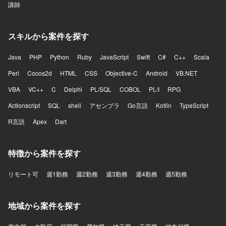
講師
スキルから案件を探す
Java
PHP
Python
Ruby
JavaScript
Swift
C#
C++
Scala
Perl
Cocos2d
HTML
CSS
Objective-C
Android
VB.NET
VBA
VC++
C
Delphi
PL/SQL
COBOL
PL/I
RPG
Actionscript
SQL
shell
アセンブラ
Go言語
Kotlin
TypeScript
R言語
Apex
Dart
特徴から案件を探す
リモート可
週1勤務
週2勤務
週3勤務
週4勤務
週5勤務
地域から案件を探す