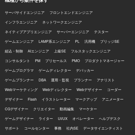
SRE領域全般をリードできるポジションです。会計データ
という高いセキュリティ要件下での設計・運用経験を通じ
サーバサイドエンジニア
フロントエンドエンジニア
て、信頼性工学や運用自動化のスキルを幅広く身につけて
インフラエンジニア
いただけます。 【開発環境】 Azureを中心としたクラウド
ネットワークエンジニア
インフラ、Terraformによる全環境のコード管理、Front
ネイティブアプリエンジニア
サーバーエンジニア
テスター
Doorを用いた負荷分散、Azure Monitor / Application
Insights を用いた監視とアラートのコード化、PITRによる
ゲームエンジニア
LAMP系エンジニア
PL
汎用機
ブリッジSE
バックアップ・リストア運用などの環境で作業していただ
組込・制御
AIエンジニア
上級SE
フルスタックエンジニア
きます。
コンサルタント
PM
プリセールス
PMO
プロダクトマネージャー
ゲームプログラマ
ゲームディレクター
デバッカー
ゲームプランナー
DBA
運用・監視
プランナー
アナリスト
Webマーケティング
Webディレクター
Webデザイナー
コーダー
デザイナー
Flash
イラストレーター
マークアップ
アニメーター
CGデザイナー
クリエイター
動画編集
マーケター
ゲームデザイナー
ライター
UI/UX
オペレーター
ヘルプデスク
サポート
コールセンター
事務
社内SE
データサイエンティスト