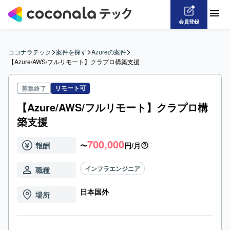
会員登録
>
>
>
ココナラテック
案件を探す
Azureの案件
【Azure/AWS/フルリモート】クラプロ構築支援
リモート可
募集終了
【Azure/AWS/フルリモート】クラプロ構
築支援
700,000
報酬
〜
円/月
インフラエンジニア
職種
日本国外
場所