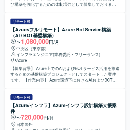
び構築を強化するための体制増強として募集しておりま
す。 【作業内容】 基本設計フェーズで確定した全体方針を
インプットとして、Microsoft Azure基盤の詳細設計および
構築作業を担当していただきます。 Azureネットワーク、
リモート可
セキュリティ、権限管理などの基盤要素について詳細設計
【Azure/フルリモート】Azure Bot Service構築
を行い、IaC（Infrastructure as Code）を前提とした構築方
（AI / BOT基盤構築）
針に基づき、設定内容の整理および構築作業を実施してい
1,080,000
〜
円/月
ただきます。 Azure Policy や RBAC などのガバナンス設定
中央区（東京都）
について、設計内容への反映および環境構築を行うととも
インフラエンジニア
(業務委託・フリーランス)
に、詳細設計書や設定パラメータシートなど各種技術ドキ
Azure
ュメントの作成も行っていただきます。 顧客および関係者
との技術的な調整を行い、設計内容に関する説明・レビュ
【募集背景】 Azure上でのAIおよびBOTサービス活用を推進
ー対応を通じて、Azure基盤としての設計品質および実装品
するための基盤構築プロジェクトとしてスタートした案件
質の担保を図っていただきます。 【求める人物像】 Azure
です。 【作業内容】 Azure環境下におけるAIおよびBOTの
基盤の設計・構築に主体的かつ自律的に取り組み、基本設
基盤構築を行っていただきます。具体的には、Azure上での
計方針を正確に理解したうえで詳細設計・構築へ落とし込
インフラ設計・構築、Terraformを用いたIaCによる環境構
める方を求めております。 顧客や関係者と円滑にコミュニ
築、Azure AI Foundry Agentを活用した各種設定や実装、構
リモート可
ケーションを取りながら技術的な議論や説明ができ、レビ
築後の試験および運用保守まで一貫してご担当いただきま
【Azure/インフラ】Azureインフラ設計構築支援案
ューを通じて品質向上に貢献いただける方が望ましいで
す。 【求める人物像】 クラウド基盤構築に主体的に取り組
件
す。 チーム内の方針に沿いながらも、自ら課題を見つけ解
み、新しい技術要素をキャッチアップしながら提案や改善
720,000
〜
円/月
決に向けて行動できる方に適したポジションです。 【ポジ
を行っていただける方を求めています。関係者と円滑にコ
日本国外
ションの魅力】 エンタープライズ規模の総合商社向け
ミュニケーションを取りながら、着実に作業を進めていた