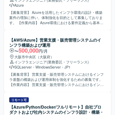
インフラエンジニア
(業務委託・フリーランス)
Azure基盤プロジェクトに参画し、ネットワーク、セキュリ
だける方が望ましいです。 【ポジションの魅力】 Azureを
Azure
ティ、権限管理、ガバナンスといった基盤領域を包括的に
中心としたクラウドネイティブな環境で、AIおよびBOT領
経験できる環境です。 IaCを前提とした設計・構築スタイル
域の基盤構築に上流から運用まで携わることができます。
【募集背景】 Azureを活用したインフラ環境の設計・構築
のもとで、BicepやARM Template、Terraformなどのモダン
TerraformによるIaCやAzure AI関連サービスなど、今後需
案件の増加に伴い、体制強化を目的として募集しておりま
な技術要素を活用しながら、Azure Landing ZoneやAzure
要の高い技術スタックを実務で経験できる点が魅力です。
す。 【作業内容】 Azure環境における要件定義から基本設
Policyなどのガバナンス設計にも関与することができます。
【開発環境】 Azure, Azure AI Foundry Agent, Terraform
計・詳細設計、構築までの一連の工程をご担当いただきま
詳細設計から構築、ドキュメント作成、技術調整まで一連
(IaC)
す。顧客ニーズに応じたインフラアーキテクチャの検討や
の工程を通じて、上級エンジニアとしてのスキルを高めて
設計書作成、環境構築および検証対応を行っていただきま
【AWS/Azure】営業支援・販売管理システムのイ
いただけます。 【開発環境】 Microsoft Azure をベースと
す。 【求める人物像】 Azureインフラに関する知見を活か
ンフラ構築および運用
したクラウド基盤環境で作業していただきます。 IaCには
しつつ、顧客や関係者とコミュニケーションを取りながら
500,000
〜
円/月
Bicep、ARM Template、Terraformなどを用い、Azure
主体的にプロジェクトを推進いただける方を求めておりま
大阪市中央区（大阪府）
PolicyやRBACなどを活用したガバナンス・権限管理を行い
す。 【ポジションの魅力】 大規模なAzureインフラ案件に
インフラエンジニア
(業務委託・フリーランス)
ます。 必要に応じてAzure DevOpsなどのサービスを利用し
上流工程から関わることで、設計スキルや提案力を高める
SQLserver
・
WindowsServer
・
JP1
ながら、設計書・パラメータシートなど各種技術ドキュメ
ことができ、多様なプロジェクト経験を積んでいただけま
ントを整備していただきます。
す。 【開発環境】 Azureを中心としたクラウドインフラ環
【募集背景】 営業支援・販売管理システムにおけるインフ
境での設計・構築を行っていただきます。
ラ基盤の構築および運用体制を強化するための募集です。
【作業内容】 営業支援・販売管理システムにおけるインフ
ラ構築および運用支援をご担当いただきます。AWS・
AliCloud・Azure上でのサーバー運用、アプリケーションお
よびJP1ジョブのデプロイ、GrafanaやCloudWatchを用いた
リモート可
監視運用、Webシステム開発環境の構築・保守運用、SQL
【Azure/Python/Docker/フルリモート】自社プロ
Serverの保守運用などを行っていただきます。 【求める人
ダクトおよび社内システムのインフラ設計・構築・