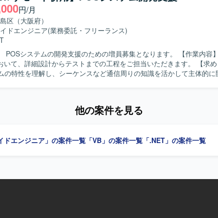
存システムの保守・運用のみならず、改修や結合テストなどを通じて上
,000
円/月
発プロセスに携わることができます。VB.netおよびOracleDBを中心
とができます。 【開発環境】 VB.netおよびOracleDBを中心とし
島区（大阪府）
テム開発・保守環境となります。
イドエンジニア
(業務委託・フリーランス)
T
POSシステムの開発支援のための増員募集となります。 【作業内容】 POSシス
いて、詳細設計からテストまでの工程をご担当いただきます。 【求める人物像】
テムの特性を理解し、シーケンスなど通信周りの知識を活かして主体的に
おります。 【ポジションの魅力】 POSシステムに関する知見を活
細設計からテストまで一連の工程に関わることができる案件です。 【開発環境】
を用いたPOSシステム開発環境となります。
他の案件を見る
イドエンジニア」の案件一覧
「VB」の案件一覧
「.NET」の案件一覧