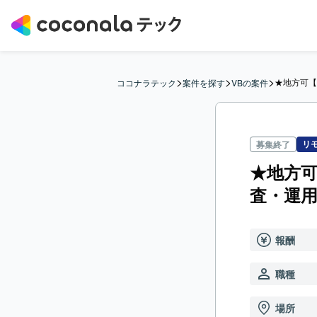
>
>
>
★地方可【
ココナラテック
案件を探す
VBの案件
リ
募集終了
★地方可
査・運
報酬
職種
場所