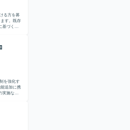
ける方を募
に基づく改
に業務を進
用や改善に
加
を深めるこ
ルと開発ス
制を強化す
の実施など
や仕様の確
変化にも柔
ら下流まで
要件把握か