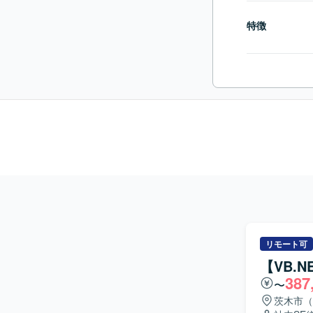
特徴
リモート可
【VB.
387
〜
茨木市（