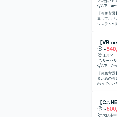
社内SE
VB
・
Acc
【募集背景
集しております。 【作業内容】 製造業向けシステムの運用
システムの
修検討や実装
自身のタス
めていただ
【VB.
根気強く取り組んで
540
〜
向けシステ
とができま
江東区（
キルの双方を高めていただけます。
サーバサ
ステムの運
VB
・
Ora
【募集背景
るための募集となります。 【作業内容】
わっていた
を担当して
認を行っていただきます。 【求める人物
のコミュニ
【C#.
軟に対応し、
500
〜
ンの魅力】
一連の工程
大阪市中