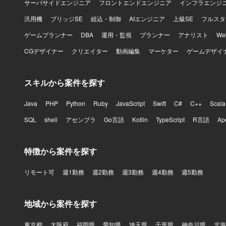
サーバサイドエンジニア
フロントエンドエンジニア
インフラエンジ
汎用機
ブリッジSE
組込・制御
AIエンジニア
上級SE
フルスタ
ゲームプランナー
DBA
運用・監視
プランナー
アナリスト
W
CGデザイナー
クリエイター
動画編集
マーケター
ゲームデザイ
スキルから案件を探す
Java
PHP
Python
Ruby
JavaScript
Swift
C#
C++
Scala
SQL
shell
アセンブラ
Go言語
Kotlin
TypeScript
R言語
Ap
特徴から案件を探す
リモート可
週1勤務
週2勤務
週3勤務
週4勤務
週5勤務
地域から案件を探す
東京都
大阪府
福岡県
愛知県
埼玉県
千葉県
神奈川県
北海