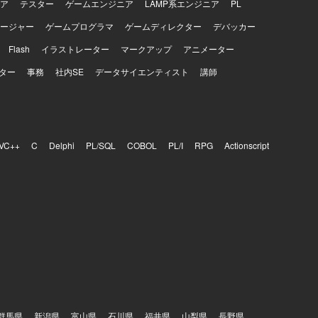
ア
テスター
ゲームエンジニア
LAMP系エンジニア
PL
ージャー
ゲームプログラマ
ゲームディレクター
デバッカー
Flash
イラストレーター
マークアップ
アニメーター
ター
事務
社内SE
データサイエンティスト
講師
VC++
C
Delphi
PL/SQL
COBOL
PL/I
RPG
Actionscript
群馬県
新潟県
富山県
石川県
福井県
山梨県
長野県