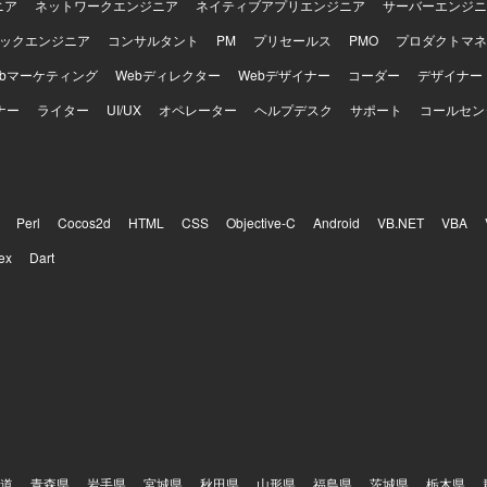
ニア
ネットワークエンジニア
ネイティブアプリエンジニア
サーバーエンジニ
ックエンジニア
コンサルタント
PM
プリセールス
PMO
プロダクトマネ
ebマーケティング
Webディレクター
Webデザイナー
コーダー
デザイナー
ナー
ライター
UI/UX
オペレーター
ヘルプデスク
サポート
コールセン
Perl
Cocos2d
HTML
CSS
Objective-C
Android
VB.NET
VBA
ex
Dart
道
青森県
岩手県
宮城県
秋田県
山形県
福島県
茨城県
栃木県