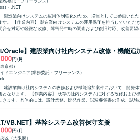
(業務委託・フリーランス)
ess
・
.NET
】 製造業向けシステムの運用体制強化のため、増員としてご参画いただ
保守を担当していただきます。既存
問合せ対応や軽微な改修、障害発生時の調査および復旧対応、改善要望
、関連ドキュメントの作成・更新などを行っていただきます。 【求める人物像】
クを適切に管理し、関係者とのコミュニケーションを取りながら主体的
ける方を求めております。既存システムの仕様をキャッチアップし、運
net/Oracle】建設業向け社内システム改修・機能追
いただける方ですと望ましいです。 【ポジションの魅力】 長期的に製造業
,000
円/月
ムの運用保守に関わることで、業務ドメイン知識や既存システムの知見
す。運用から改善・開発まで一連の工程に携わることで、保守運用スキ
東京都）
 【開発環境】 VB.NETおよびAccessを用いたオープン系シ
イドエンジニア
(業務委託・フリーランス)
用保守・改修を行っております。
cle
】 建設業向け社内システムの改修および機能追加案件において、開発体
 既存の社内システムに対する改修および機能追加に携
だきます。具体的には、設計業務、開発作業、試験要領書の作成、試験
いただきます。また、必要に応じて顧客との打ち合わせに同席し、要件
像】 担当する業務範囲を主体的に遂行でき、関係者と
ケーションを取りながら進行できる方を求めております。仕様や要件の
NET/VB.NET】基幹システム改善保守支援
責任感を持って品質確保に取り組んでいただける方が望ましいです。 【ポジショ
,000
円/月
 既存システムの改修・機能追加を通じて、業務理解を深めながら上流か
に関わることができます。顧客との打ち合わせに同席する機会もあり、
央区（大阪府）