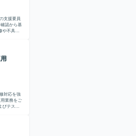
を利用いたし
の支援要員
修や不具合
識と開発ス
運用
修対応を強
よびテスト
行い、単体テ
体的に業務