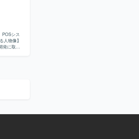
流から下流
とした業務シ
開発に取り