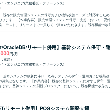
した経験を積むことができます。 【開発環境】 VB.net（Windows
イドエンジニア
(業務委託・フリーランス)
およびOracleを用いた環境での開発となります。バージョン管理にはGit
T
】 既存の販売管理システムの保守および機能改善ニーズに対応するため
ステムの保守・改善において、要件確認から基
発、テスト、リリースまで一貫してご担当いただきます。既存機能の改
どを行っていただきます。 【求める人物像】 主体的に業務を推進し、前
きる方を求めております。 【ポジションの魅力】 上流工程からリリース
工程に携わることができ、基幹系システムの保守・改善を通じて業務知
 【開発環境】 C#.NET、VB.NETを用いた販売管理システム
net/OracleDB/リモート併用】基幹システム保守・
守環境となります。
,000
円/月
兵庫県）
イドエンジニア
(業務委託・フリーランス)
】 基幹システムの刷新に伴い、既存システムの保守・運用および機能改
作業内容】 既存の基幹システムに対する保守・運用業務をご
きます。基幹システムの刷新プロジェクトにおいて、既存機能の改修お
だきます。VB.netおよびOracleDBを用いたプログラム開発や改修を
幹システムとの結合テストまで一連の工程をご担当いただきます。 【求める人物
ュニケーションが円滑に取れる方を求めております。問題意識を持ち、主
するポジションです。 【ポジションの魅力】 基幹システム刷新に関わ
NET/リモート併用】POSシステム開発支援