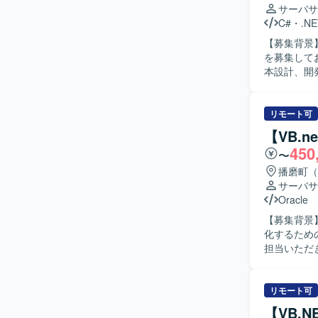
ら実装・試験まで一貫
サーバサ
Forms）
C#
・
.NE
ます。
【募集背景
を募集しております。 【作業内容】 販売管理シ
本設計、開
対応、新規機能追加な
向きかつ柔軟に対応で
まで一連の
リモート可
キルの双方を高めていただけます。
【VB.
の開発・保
450
〜
播磨町（
サーバサ
Oracle
【募集背景
化するための募集となります。 【
担当いただ
を行っていた
ストから新基
像】 コミ
リモート可
に取り組める方にマッチ
【VB.