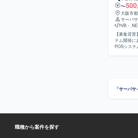
るため、既
500
〜
まで一連の開
ステム開発の経験を深めるこ
大阪市都
た基幹シス
サーバサ
VB
・
.NE
【募集背景】 
テム開発にお
POSシス
組んでいただける方を求めて
かしつつ、詳
VB.NET
「サーバサ
職種から案件を探す