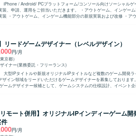
シャルゲームの設
請、運用をご担当いただきます。 ・アウトゲーム、インゲーム基盤部分の
実装 ・アウトゲーム、インゲーム機能部分の新規実装および改修 ・ア
機能部分の量産設計および実装 ・アウトゲーム、インゲーム部分を効率
要な周辺ツールの実装および改修 ・その他、エンジニア/デザイナー/プ
より良いモノづくりを追求できる方です。 ・チ
を重んじる方です。 ・ゲームシステムを理解して制作できる方です。 
ty】リードゲームデザイナー（レベルデザイン）
方です。 【開発環境】 ・開発ツール：Unity ・ライブラリ：UniTask、UniRx、Mas
,000
円/月
東京都）
ザイナー
(業務委託・フリーランス)
】 大型IPタイトルや新規オリジナルIPタイトルなど複数のゲーム開発
ザイン領域をリードいただけるゲームデザイナーを募集しております。 【作業
ドゲームデザイナー候補として、ゲームシステムの仕様設計、イベント企
デザインやパラメーターデザイン、多職種にまたがる開発業務の制作進
きます。ご希望に応じて、将来的に他セクションや新規タイトルを含め
や、マネジメントへのミッション変更なども可能です。 【求める人物像】 ヒッ
めに何が必要かを徹底的に追求し、IP自体の価値最大化やファン層拡大
ty/リモート併用】オリジナルIPインディーゲーム開
に取り組める方を求めています。チームの枠を越えて主体的に意見を出
案件
創出を行うカルチャーに共感し、新たな挑戦を歓迎しながら事業成長と
,000
速させていきたい方にマッチします。個人としても積極的に情報発信を
円/月
を志向される方を歓迎いたします。 【ポジションの魅力】 グローバル展開