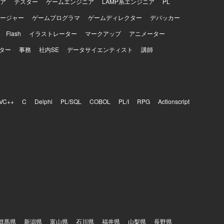
ア
テスター
ゲームエンジニア
LAMP系エンジニア
PL
ージャー
ゲームプログラマ
ゲームディレクター
デバッカー
Flash
イラストレーター
マークアップ
アニメーター
ター
事務
社内SE
データサイエンティスト
講師
VC++
C
Delphi
PL/SQL
COBOL
PL/I
RPG
Actionscript
群馬県
新潟県
富山県
石川県
福井県
山梨県
長野県