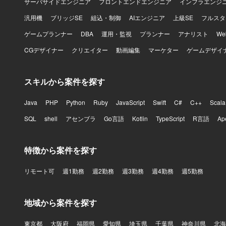
サーバサイドエンジニア
フロントエンドエンジニア
インフラエンジ
汎用機
ブリッジSE
組込・制御
AIエンジニア
上級SE
フルスタ
ゲームプランナー
DBA
運用・監視
プランナー
アナリスト
W
CGデザイナー
クリエイター
動画編集
マーケター
ゲームデザイ
スキルから案件を探す
Java
PHP
Python
Ruby
JavaScript
Swift
C#
C++
Scala
SQL
shell
アセンブラ
Go言語
Kotlin
TypeScript
R言語
Ap
特徴から案件を探す
リモート可
週1勤務
週2勤務
週3勤務
週4勤務
週5勤務
地域から案件を探す
東京都
大阪府
福岡県
愛知県
埼玉県
千葉県
神奈川県
北海