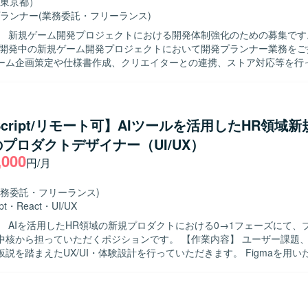
東京都）
模IPゲーム開発を中核に、コンシューマーゲーム開発や新規オリジナルI
ランナー
(業務委託・フリーランス)
ム開発まで、企画初期段階から運用・海外展開まで一気通貫で関われる
 新規ゲーム開発プロジェクトにおける開発体制強化のための募集です。 【作
携わることができます。長期的にトップクラスのヒットタイトルを創出
で開発中の新規ゲーム開発プロジェクトにおいて開発プランナー業務をご
発体制や高度な運用ノウハウがあり、グループ横断での人材配置や技術
ーム企画策定や仕様書作成、クリエイターとの連携、ストア対応等を行
スピードと品質の両立を目指す環境です。大きな裁量を持ちながら、長
規模なチームでの開発となり、将来的に他セクションや新規タイトルを
りにも注力した組織で開発に取り組むことができます。 【開発環境】 クリエイ
の異動や、マネジメントへのミッション変更なども可能です。 【求める人物像】
オリティを高めるため、ご希望に応じて最適なゲーム開発環境に必要な
ゲームやアドベンチャーゲームへの強い興味や知見をお持ちで、主体的
クリエイター一人ひとりへの投資を行っております。勉強会参加にかか
ながら業務を推進いただける方を求めています。チームでのものづくり
の技術投資も含め、開発環境の整備に注力しています。社員食堂やカフェ
aScript/リモート可】AIツールを活用したHR領域
環境で職能にこだわらず幅広い業務に携わることにやりがいを感じてい
ペースなどを備えたオフィス環境に加え、プロジェクトごとのマイルス
プロダクトデザイナー（UI/UX）
IPや有力IPによる大規模ゲーム開発から
日や、目標達成度に応じた社員旅行などリフレッシュを兼ねた制度も用
,000
ゲーム開発まで、多様なプロジェクトに企画初期段階から運用・海外展
円/月
ることができます。IPの価値最大化を目指したものづくりを経験でき、
と高度な運用ノウハウを生かした長期的なヒットタイトル創出に携わる
業務委託・フリーランス)
的に価値創出を行うカルチャーの中で、大きな裁量を持って挑戦できる
pt
・
React
・
UI/UX
】 ゲーム開発に最適な機材を含む環境が整備されており、ご希望に応じ
】 AIを活用したHR領域の新規プロダクトにおける0→1フェーズにて、
参加、R&D等の技術投資が行われます。快適なオフィス環境やリラクゼ
担っていただくポジションです。 【作業内容】 ユーザー課題、事業課題、
も備えた開発環境となっております。
説を踏まえたUX/UI・体験設計を行っていただきます。 Figmaを用
Iデザイン、プロトタイプの作成を行っていただきます。 各種AIツール
イプの作成・検証を行っていただきます。 ユーザーインタビューや定量
説検証や、リリース後の改善施策立案を行っていただきます。 グロース
ボーディング、初回・継続利用体験の改善を行っていただきます。 デザ