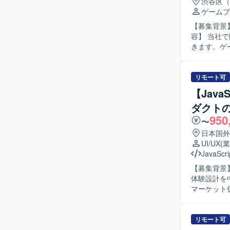
渋谷区（
前提の大規
ゲームプ
ディーゲー
【募集背景】
ジェクトに
容】 当社
大規模な開
きます。ゲ
より、開発
きます。小
できる環境づく
ロジェクトへ
ティブのク
インディー
リモート可
するなど、
見し解決し
R&Dなど
【Jav
少数精鋭な
ーションス
ダクトの
を歓迎いたします。 【ポジションの魅力】 オリジナル
た有給奨励
950
インディー
ます。
〜
通貫で関わ
日本国外
の開発体制
UI/UX
(
ます。自律
JavaScri
【開発環境
【募集背景
材や勉強会
体験設計を中核から
ペースなど
マーケット仮
レーム、U
くプロトタ
とにした仮
リモート可
LP、オン