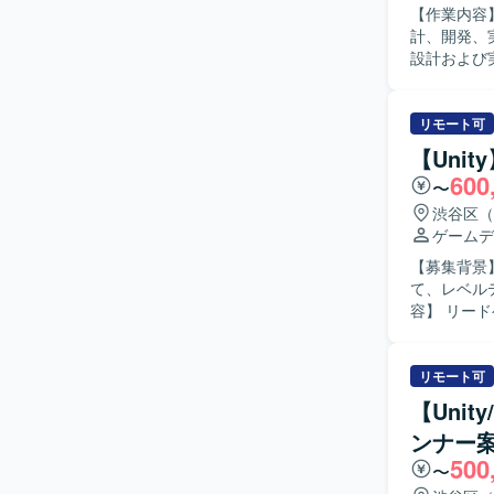
【作業内容】 iPhone / Android/ PCプラットフォーム/コンソール向けソー
計、開発、実装、申
設計および
インゲーム
るために必
のコミュニケーション 【求める人物像】 ・常に
リモート可
ームワーク
【Uni
600
〜
渋谷区（
ゲームデ
【募集背景
て、レベルデ
容】 リー
用、レベル
担当いただ
ェクトへの異動
リモート可
トさせるた
【Uni
ものづくり
ンナー
律的に価値
500
を相互に加
〜
組織の相乗的な成長