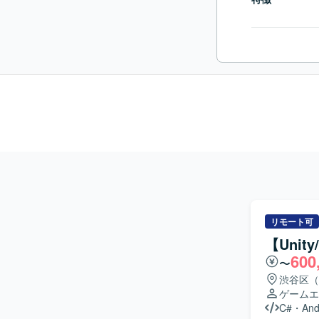
リモート可
【Uni
600
〜
渋谷区（
ゲームエ
C#
・
An