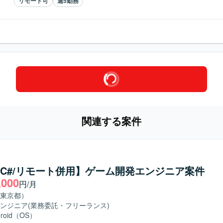
リモート可
週5勤務
関連する案件
ty/C#/リモート併用】ゲーム開発エンジニア案件
,000
円/月
東京都）
ンジニア
(業務委託・フリーランス)
droid（OS）