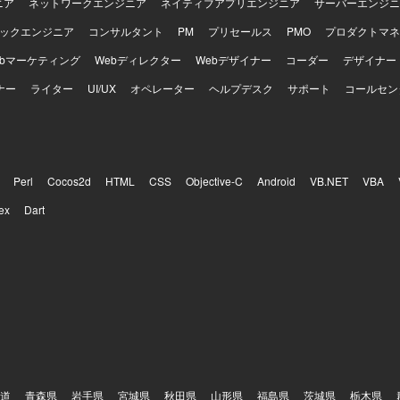
ニア
ネットワークエンジニア
ネイティブアプリエンジニア
サーバーエンジニ
ックエンジニア
コンサルタント
PM
プリセールス
PMO
プロダクトマネ
ebマーケティング
Webディレクター
Webデザイナー
コーダー
デザイナー
ナー
ライター
UI/UX
オペレーター
ヘルプデスク
サポート
コールセン
Perl
Cocos2d
HTML
CSS
Objective-C
Android
VB.NET
VBA
ex
Dart
道
青森県
岩手県
宮城県
秋田県
山形県
福島県
茨城県
栃木県