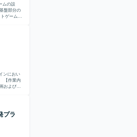
ウトゲーム、
的に開発す
ランナー間と
・自走できる
terMemory
ラインにおい
内
画および運
行管理をご
た他プロジ
を意識して
発プラ
し合い、自
個人の成長
行い、個と