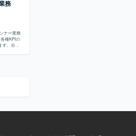
業務
いただきま
導しながら、
ンナー業務
ます。分析
よび着地見
す。クライ
だきます。
。社内外の
数値を基に
のプロセスに
レクターや
資料作成を行