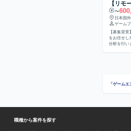
【リモ
やコンポー
600
〜
す。 【求める人物像】 抽象的な事業仮説やユーザー課題を自ら理解し、プロダクトの勝ち筋を
高速に検証・構
日本国外
AIを活用
ゲームプ
事業やプロダクト
【募集背景
ツールを活
をお任せしたい背景がございます
分析を行い
結果に基づ
込み資料を
アントとの
【求める人
関係者と円
課題を特定し、改善
「ゲームエ
ルゲームの
主体的に関
リードプランナ
ュアルゲー
う環境で業
職種から案件を探す