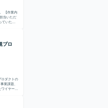
P創出、イン
多様なプロ
業内
するための
担当いただ
力の集約に
っていただ
期的に活躍
含めた他プ
機材を手配
に課題を発
る費用や
を楽しみ、
、リラクゼ
新規プロ
ただける方
トンに応じ
意されてい
開まで一気
国内最大級
ことができ
環境です。
て必要な機
プロダクトの
ーションス
いたワイヤーフ
を活用した動
データをも
を見据えた
インシステム