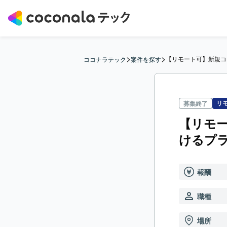
>
>
【リモート可】新規コ
ココナラテック
案件を探す
リ
募集終了
【リモ
けるプ
報酬
職種
場所