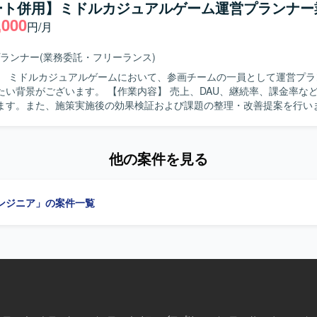
ート併用】ミドルカジュアルゲーム運営プランナー
ネント設計の整備、エンジニアと協働した実装連携・品質担保を行って
,000
円/月
築していくことを能動的に楽しめる方を求めています。 【ポジションの魅力】
したHR領域の新規プロダクトにおいて、0→1フェーズから体験設計を主
ランナー
(業務委託・フリーランス)
の勝ち筋づくりに深く関わることができます。 【開発環境】 Figmaや各種AI
】 ミドルカジュアルゲームにおいて、参画チームの一員として運営プラ
用しながらプロトタイプを作成・検証していただきます。
。 【作業内容】 売上、DAU、継続率、課金率など各種KPIの
ます。また、施策実施後の効果検証および課題の整理・改善提案を行い
く運営施策や改善案の企画立案を担当します。週次・月次の売上予測お
作成します。クライアント向けレポートおよび提案資料の作成を行いま
折衝、要件整理・調整を行い、一連の運営業務を主体的に推進していた
他の案件を見る
物像】 クライアントの要望を整理し提案・説明できる方を求めています
滑にコミュニケーションをとれる方を歓迎いたします。能動的に動き、
案を立案できる方を求めています。 【ポジションの魅力】 ミドルカジュア
ンジニア」の案件一覧
運営において、KPI分析から施策立案、クライアントへの提案まで一連
わることができます。データドリブンな運営に携わりながら、運営ディ
ーとしてのキャリア形成にもつなげていただけます。 【開発環境】 ミドルカジ
ムの運営プロジェクトにおいて、各種KPIデータを活用した分析および
務を進めていただきます。