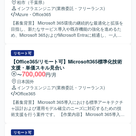
柏市（千葉県）
題整理や、Exchange Online、メール配送、移行、メールセ
インフラエンジニア
(業務委託・フリーランス)
キュリティ連携に関する構築/試験/切替課題整理、Teams、
Azure
・
Office365
SharePoint Online、OneDrive等のコラボレーション領域の
構築/試験/運用引継ぎ課題整理もお任せします。HENNGE、
【募集背景】 Microsoft 365環境の継続的な最適化と拡張を
LDAP Manager、AddressLook Online等の関連システムと
目指し、新たなサービス導入や既存機能の強化を進めるた
の連携観点整理、WBSや課題管理表、各種設計・試験・切
め、Microsoft 365およびMicrosoft Entraに精通し、一人称
替資料をもとにした進捗/課題/リスクの把握、メンバーへの
でプロジェクトを推進できる方を求めています。今後も進
作業依頼や優先順位付け、進捗確認、成果物レビュー、試
化するMicrosoft 365エコシステムに対応していくため、即
験結果や未完了課題、切替可否判断に関する技術論点の整
戦力となるメンバーを募集しています。 【作業内容】
リモート可
理も行っていただきます。あわせて、元請けや顧客向け説
Microsoft 365サービスの構築から導入に至るまでの一連の
【Office365/リモート可】Microsoft365標準化技術
明に必要な技術論点、確認事項、回答案の整理、遅延課題
プロセスをご担当いただきます。具体的には、導入済みの
支援・単価スキル見合い
や未決事項、他社依存事項、スコープ影響がある事項の洗
Teams、Microsoft Purview Information Protection、
700,000
〜
円/月
い出しとエスカレーション、現PLまたは既存メンバーから
Intune、Vivaエンゲージ（Yammer）、SharePoint、
日本国外
の引継ぎ内容の整理および後続作業への反映もご対応いた
OneDrive、Exchange Online、Microsoft Entraなどの各サー
インフラエンジニア
(業務委託・フリーランス)
だきます。 【求める人物像】 技術面のリードとして主体的
ビスに対する調査、設計、検証、構築、運用保守までを一
Office365
に前に出て、PMからの細かい技術指示を待つことなく自ら
貫して対応いただきます。今後追加される新しいMicrosoft
課題を整理し、優先順位を付けて推進できる方を求めてお
365サービスについても、調査、検討、検証プロセスに主体
【募集背景】 Microsoft 365導入における標準アーキテクチ
ります。技術担当とPM/PMOの間に立ち、技術論点をプロ
的に関わっていただきます。 【求める人物像】 自律的に業
ャ設計および運用モデル確立のニーズに対応するための技
ジェクト推進に落とし込める方、案件途中からの参画でも
務を遂行し、新しい技術やサービスに対して積極的に学
術支援を行う案件です。 【作業内容】 Microsoft 365導入に
短期間で状況を把握し課題を整理できる方を歓迎いたしま
習・検証ができる方を求めています。特定の分野に限定さ
おける標準アーキテクチャの設計およびテンプレートの作
す。設計遅延や未決事項がある状況でも冷静に優先順位を
れず、幅広い領域に興味を持ち、状況に応じて柔軟に対応
成、運用モデルの確立を支援していただきます。 M365テナ
付けられ、関係者との調整、説明、合意形成ができるコミ
いただける方が望ましいです。 【ポジションの魅力】
ント構成の標準モデル設計や、閉域系とインターネット系
リモート可