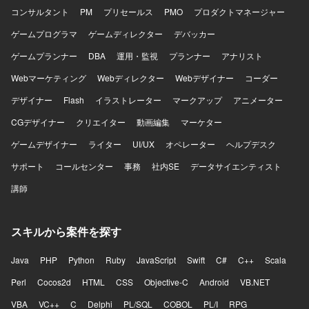
コンサルタント
PM
プリセールス
PMO
プロダクトマネージャー
ゲームプログラマ
ゲームディレクター
デバッカー
ゲームプランナー
DBA
運用・監視
プランナー
アナリスト
Webマーケティング
Webディレクター
Webデザイナー
コーダー
デザイナー
Flash
イラストレーター
マークアップ
アニメーター
CGデザイナー
クリエイター
動画編集
マーケター
ゲームデザイナー
ライター
UI/UX
オペレーター
ヘルプデスク
サポート
コールセンター
事務
社内SE
データサイエンティスト
講師
スキルから案件を探す
Java
PHP
Python
Ruby
JavaScript
Swift
C#
C++
Scala
Perl
Cocos2d
HTML
CSS
Objective-C
Android
VB.NET
VBA
VC++
C
Delphi
PL/SQL
COBOL
PL/I
RPG