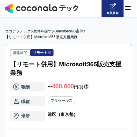
会員登録
>
>
>
ココナラテック
案件を探す
Salesforceの案件
【リモート併用】Microsoft365販売支援業務
リモート可
募集終了
【リモート併用】Microsoft365販売支援
業務
400,000
報酬
〜
円/月
プリセールス
職種
港区（東京都）
場所