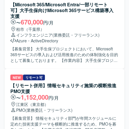
ュニケーション力をお持ちの方、タフな状況でも粘り強く
Microsoft 365およびMicrosoft Entraを中心とした最新のク
が混在する環境におけるメールシステムの設計標準化を行
【Microsoft 365/Microsoft Entra/一部リモート
現実的な落としどころを作れる方、不明点を抱え込まず適
ラウドサービス全般に幅広く関わることができるポジショ
います。 Entra ID、条件付きアクセス、MFA設計テンプレ
可】大手生保向けMicrosoft 365サービス構築導入
切にエスカレーションできる方、本番切替や運用引継ぎ前
ンです。継続的な機能拡張や新サービス導入の検討・検証
ートの作成や、Purview（DLP・保持・監査）の標準ポリシ
支援
の短期間で優先順位を見極めて行動できる方を想定してお
を通じて、モダンワークプレース環境の構築・運用に深く
ー化を実施します。 外部共有や閉域網分離環境との整合設
670,000
〜
円/月
ります。 【ポジションの魅力】 Microsoft 365移行プロジェ
携わることができ、自律性を重んじる環境の中でスキルを
計、監査ログおよび証跡管理の設計を行います。 標準運用
柏市（千葉県）
クトにおいて、技術チームのフロントとして設計/移行/構築/
高めていくことができます。 【開発環境】 Microsoft 365サ
フローの作成、アカウント・権限管理モデル設計、Power
インフラエンジニア
(業務委託・フリーランス)
試験/本番切替/運用引継ぎまでの全工程に深く関わることが
ービス全般、Microsoft Entra、Teams、Microsoft Purview
Automate標準フローおよびガバナンス設計、管理者運用ガ
Azure
・
ActiveDirectory
できます。認証/ID領域、メール領域、コラボレーション領
Information Protection、Intune、Vivaエンゲージ
イドライン整備を行います。 プリセールス支援やヒアリン
域など幅広いMicrosoft 365関連技術を横断的に経験でき、
（Yammer）、SharePoint、OneDrive、Exchange Online、
グテンプレート作成などの提案・案件支援にも携わってい
【募集背景】 大手生保プロジェクトにおいて、Microsoft
遅延や未決事項が残る状況の中でプロジェクトをリカバリ
BAT、PowerShell、Windowsサーバー（Active
ただきます。 【求める人物像】 課題の背景や要件を正しく
365サービスの導入および活用推進のための体制強化を目的
し推進していくリーダーシップを発揮できるポジションで
Directory）、Azure Entra Connectを利用しています。
理解し、主体的に解決策を検討して顧客へ提案し、施策実
として募集しております。 【作業内容】 大手生保プロジェ
す。技術面での意思決定や論点整理を主導しながら、関係
施まで計画的に進められる方を求めています。 新しい技術
クトにおいて、Microsoft 365サービスの構築から導入まで
者とのコミュニケーションを通じてプロジェクト全体を前
を積極的に学び、自身のスキルとして吸収できる方が望ま
の調査、設計、検証、構築、運用保守までをご担当いただ
進させるやりがいがあります。 【開発環境】 Microsoft
しいです。 指示待ちにならずに自ら作業を見つけてプロジ
きます。Microsoft 365に新サービスが追加された場合に
NEW
リモート可
365、Entra ID、Entra Connect、Exchange Online、
ェクトの進捗に貢献できる方、不明点を調査し、必要に応
は、当該サービスの調査や検討にも携わっていただきま
【リモート併用】情報セキュリティ施策の横断推進
Teams、SharePoint Online、OneDrive、HENNGE、LDAP
じてメンバーへ相談することで不明点を放置しない方を歓
す。既に導入済みのTeams、Microsoft Purview Information
PMO支援
Manager、AddressLook Onlineなどを利用した環境です。
迎します。 【ポジションの魅力】 Microsoft 365の標準アー
Protection、Intune、Vivaエンゲージ(Yammer)、
1,152,000
〜
円/月
キテクチャ設計やセキュリティ・ガバナンス標準化といっ
SharePoint、OneDrive、Exchange Online、Microsoft Entra
江東区（東京都）
た上流工程から携わることができ、エンタープライズ環境
などのサービスについても、必要に応じて設定や運用改善
PMO
(業務委託・フリーランス)
での知見を深めることができます。 閉域ネットワークとイ
を行っていただきます。 【求める人物像】 Microsoft 365関
ンターネット接続環境が分離された高度な環境設計や、
連技術への興味関心が高く、新サービスに対しても主体的
【募集背景】 情報セキュリティ部門が年間スケジュールに
Power Automateを活用した運用モデル設計など、幅広い領
に情報収集や検討を進めていただける方を求めておりま
定めた技術支援テーマを横断的に推進するため、PMOを募