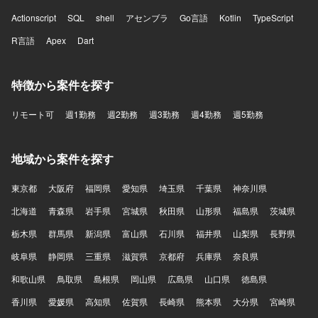
Actionscript
SQL
shell
アセンブラ
Go言語
Kotlin
TypeScript
R言語
Apex
Dart
特徴から案件を探す
リモート可
週1勤務
週2勤務
週3勤務
週4勤務
週5勤務
地域から案件を探す
東京都
大阪府
福岡県
愛知県
埼玉県
千葉県
神奈川県
北海道
青森県
岩手県
宮城県
秋田県
山形県
福島県
茨城県
栃木県
群馬県
新潟県
富山県
石川県
福井県
山梨県
長野県
岐阜県
静岡県
三重県
滋賀県
京都府
兵庫県
奈良県
和歌山県
鳥取県
島根県
岡山県
広島県
山口県
徳島県
香川県
愛媛県
高知県
佐賀県
長崎県
熊本県
大分県
宮崎県