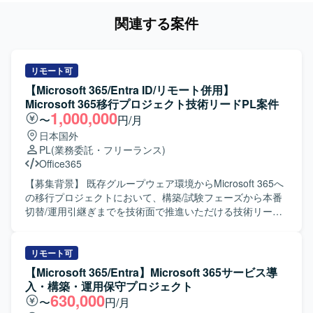
関連する案件
リモート可
【Microsoft 365/Entra ID/リモート併用】
Microsoft 365移行プロジェクト技術リードPL案件
1,000,000
〜
円/月
日本国外
PL
(業務委託・フリーランス)
Office365
【募集背景】 既存グループウェア環境からMicrosoft 365へ
の移行プロジェクトにおいて、構築/試験フェーズから本番
切替/運用引継ぎまでを技術面で推進いただける技術リード
PLを募集しております。 【作業内容】 Microsoft 365移行
プロジェクトにおける技術面のリードをご担当いただきま
す。具体的には、Microsoft 365関連の構築、単体試験、結
リモート可
合試験、本番切替、運用引継ぎに関する推進、既存設計書
【Microsoft 365/Entra】Microsoft 365サービス導
やパラメータシート、移行/切替資料、試験仕様書の内容把
入・構築・運用保守プロジェクト
握および課題整理を行っていただきます。Entra ID、Entra
630,000
〜
円/月
Connect、既存AD連携、認証/SSO関連の構築/試験/切替課