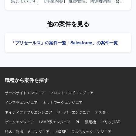
域での経験を積むことができます。 プリセールス支援を通
す。関係者とコミュニケーションを取りながら、調査から
集しています。 【作業内容】 進捗管理、関係者調整、会議
じて顧客への提案力も磨くことができます。 【開発環境】
運用保守まで一貫して対応いただける方ですと望ましいで
運営、資料・成果物の作成を担当します。セキュリティレ
Microsoft 365（M365）、Entra ID、条件付きアクセス、
す。 【ポジションの魅力】 大手生保プロジェクトに参画
ビューの実施・モニタリング、技術者向け教育の運営、技
MFA、Purview（DLP・保持・監査）、Power Automateな
し、Microsoft 365およびMicrosoft Entraをはじめとした多
術基準整備、電子メール誤送信対策、シンクライアント利
他の案件を見る
どを利用します。
様なクラウドサービスの構築から運用保守まで幅広く経験
用展開、SBOM導入検討、各種申請・ツール改善の推進を
を積むことができます。新サービス追加時の調査や検討に
行います。 【求める人物像】 関係者と円滑にコミュニケー
も関わることで、最新のクラウド技術動向に触れながらス
ションを取り、会議のファシリテーションや資料作成を主
「プリセールス」の案件一覧
「Salesforce」の案件一覧
キルアップしていただけます。 【開発環境】 Microsoft
体的に進められる方を求めています。 【ポジションの魅
365, Microsoft Entra, Teams, Microsoft Purview Information
力】 複数の情報セキュリティ施策を横断的に推進し、組織
Protection, Intune, Vivaエンゲージ(Yammer), SharePoint,
全体のセキュリティ向上に貢献できるポジションです。
OneDrive, Exchange Online, Windowsサーバ, Active
【開発環境】 情報セキュリティ施策に関するレビュー、教
Directory, Azure Entra Connect, PowerShell, BATを利用い
育、規程整備、ツール導入・改善を行います。
たします。
職種から案件を探す
サーバサイドエンジニア
フロントエンドエンジニア
インフラエンジニア
ネットワークエンジニア
ネイティブアプリエンジニア
サーバーエンジニア
テスター
ゲームエンジニア
LAMP系エンジニア
PL
汎用機
ブリッジSE
組込・制御
AIエンジニア
上級SE
フルスタックエンジニア