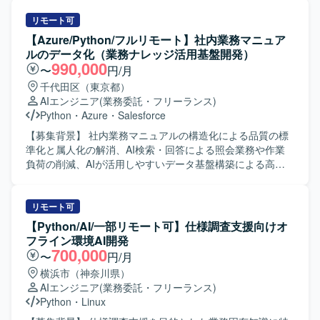
め、報告・連絡・相談を適切に行いながら業務を推進でき
ムをAWS環境へ移行するにあたり、Linuxサーバ（RHEL）
る方を歓迎いたします。 複数のミドルウェアやインフラ技
を中心としたサーバの設計・構築および移行作業を担当し
リモート可
術に対して学習意欲が高く、新しい技術や仕組みの導入に
ていただきます。移行後は、既存環境で実施しているITGC
【Azure/Python/フルリモート】社内業務マニュア
前向きに取り組んでいただける方が望ましいです。 【ポジ
対応が新環境でも適切に適用されているかの確認や、関連
ルのデータ化（業務ナレッジ活用基盤開発）
ションの魅力】 大規模な顧客・料金管理システムのインフ
する設定・構成の見直し、ドキュメント整備なども行って
990,000
〜
円/月
ラ全体に関わることができ、仮想基盤からOS、ミドルウェ
いただきます。 【求める人物像】 サーバ設計構築や移行プ
千代田区（東京都）
ア、運用改善まで幅広い経験を積むことができます。 リー
ロジェクトにおいて主体的に動き、関係者と協調しながら
AIエンジニア
(業務委託・フリーランス)
ダーポジションとして、設計・構築だけでなく改善推進や
業務を進めていただける方を求めています。技術的な課題
Python
・
Azure
・
Salesforce
メンバーの牽引など上流から関与できるため、キャリアア
に対して自ら調査・検証し、改善提案までつなげていただ
ップにつながる環境です。 vSphereやWeblogic、Ansibleな
ける方が望ましいです。 【ポジションの魅力】 大規模なシ
【募集背景】 社内業務マニュアルの構造化による品質の標
どの技術を実務で活用しながら、オンプレ基盤領域での専
ステムのクラウド移行を通じて、Linuxサーバ設計構築スキ
準化と属人化の解消、AI検索・回答による照会業務や作業
門性を高めていただけます。 【開発環境】 Linux(RHEL8)
ルに加え、クラウド環境における設計・運用に関する知見
負荷の削減、AIが活用しやすいデータ基盤構築による高度
およびWindowsServer(Ver2016)のオンプレ環境上で
を幅広く身につけることができます。IT統制対応を含めた
な業務ナレッジ活用の実現を目的としております。 【作業
vSphere6.5を利用した仮想基盤を運用しております。 Web
システム基盤全体の品質確保に携わることで、上流から下
内容】 社内業務マニュアル（事務手続書）を構造化データ
系ミドルウェアとしてApache、Tomcat、Weblogic ver14、
流まで一連のプロセスを経験していただけます。 【開発環
化し、検索・探索・作成・閲覧機能を備えた業務ナレッジ
リモート可
IIS、SVF、Tableauなどを利用しております。 監視には
境】 プライベートクラウド環境およびAWS環境上のLinuxサ
活用基盤を開発していただきます。検索AI（RAG）・ナレ
【Python/AI/一部リモート可】仕様調査支援向けオ
HinemosやJP1を使用し、TrendMicro関連製品によるセキュ
ーバ（RHEL）を中心としたサーバ基盤を対象とした設計・
ッジグラフ・AI Agent等を活用し、MVP（プロトタイプ）
フライン環境AI開発
リティ対策を行っております。 データベースはExadata上
構築・移行を行います。
の開発および実効性検証を実施していただきます。 【求め
700,000
〜
円/月
のOracle Rac 19cを利用しており、構成管理や自動化の一
る人物像】 新しいAI技術や検索技術のキャッチアップに積
横浜市（神奈川県）
部でAnsibleを活用しております。
極的で、自ら課題を整理しながらプロトタイプ開発と検証
AIエンジニア
(業務委託・フリーランス)
を推進できる方を求めております。関係者と連携しながら
Python
・
Linux
業務ナレッジ活用のあるべき姿を議論し、柔軟に仕様調整