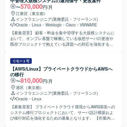
中管理大規模システムの運用保守・更改案件
知および通知体制の再構築を行っていただきます。運用・
570,000
〜
円/月
保守の引き継ぎとして、環境構築手順書を基にした業務移
江東区（東京都）
管や運用ドキュメントの整備・更新にも携わっていただき
インフラエンジニア
(業務委託・フリーランス)
ます。 【求める人物像】 セキュリティ分野に強い関心を持
Oracle
・
Linux
・
Weblogic
・
Cisco
・
VMWARE
ち、主体的に課題を発見し改善策を提案・実行していただ
ける方を求めています。関係者と連携しながら、インシデ
【募集背景】 顧客・料金を集中管理する大規模システムに
ント対応や運用標準化を着実に推進していただける方が望
おいて、オンプレ基盤で稼働している仮想サーバの更改や
ましいです。 【ポジションの魅力】 クラウド環境やデータ
既存プロジェクトで抱えている課題への対応を強化するた
ベース、DNS を対象としたセキュリティ管理に幅広く携わ
めの要員募集となります。 【作業内容】 オンプレ環境で構
ることができ、インシデント対応から再発防止策の実装、
築された社内向け大規模システムの運用保守およびシステ
運用標準化まで一連のプロセスを経験していただけます。
ム変更に伴うAP開発支援を行っていただきます。 EOLを迎
リモート可
セキュリティ体制の強化や運用の脱属人化に直接貢献でき
えたOSやミドルウェアに対して、LinuxやWindowsServer
【AWS/Linux】プライベートクラウドからAWSへ
る環境です。 【開発環境】 対象システムは Oracle Cloud
環境でのバージョンアップ対応を実施していただきます。
の移行
Infrastructure（OCI）、PostgreSQL、DNS となっておりま
既存プロジェクトにおけるシステム運用上の課題・問題を
810,000
〜
円/月
す。インシデント対応、ログ分析、脆弱性診断、アクセス
抽出し、運用改善策の検討および推進を行っていただきま
港区（東京都）
制御の見直し、検知および通知体制の再構築、運用移管や
す。 vSphereを用いた仮想基盤の設計・構築・運用・保守
インフラエンジニア
(業務委託・フリーランス)
ドキュメント整備といった業務に取り組んでいただきま
を行い、Weblogicなどのミドルウェアを含めた基盤更改に
Oracle
・
Linux
す。
対応していただきます。 Ansibleなどの自動化ツールを活用
し、サーバ構築や設定作業の効率化を検討・設計・実装し
【募集背景】 プライベートクラウド環境からAWS環境への
ていただきます。 【求める人物像】 主体的に課題を発見
システム移行プロジェクトにおいて、サーバ設計構築およ
し、関係者と連携しながら改善を推進していただける方を
び移行対応を強化するための募集となります。 【作業内
求めています。 チームリーダーとしてメンバーを取りまと
容】 既存プライベートクラウド環境で稼働しているシステ