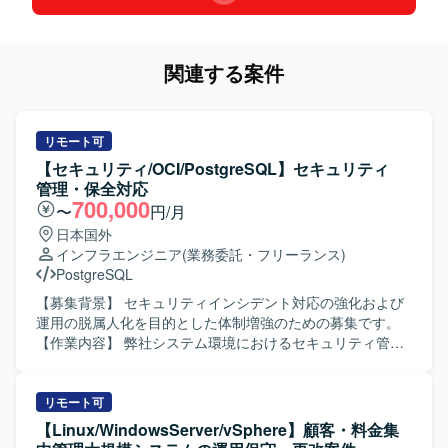
関連する案件
リモート可
【セキュリティ/OCI/PostgreSQL】セキュリティ
管理・保全対応
700,000
〜
円/月
日本国外
インフラエンジニア
(業務委託・フリーランス)
PostgreSQL
【募集背景】 セキュリティインシデント対応の強化および
運用の脱属人化を目的とした体制増強のための募集です。
【作業内容】 弊社システム環境におけるセキュリティ管理
および保全対応をご担当いただきます。不正アクセスの調
査・対処、攻撃経路の特定と影響範囲の洗い出しを行って
いただきます。ログ分析や不審通信の検知、再発防止策の
リモート可
立案と実装を実施していただきます。あわせて、脆弱性診
【Linux/WindowsServer/vSphere】顧客・料金集
断と対策、アクセス制御や認証の見直し、インシデント検