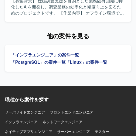
ができる方が望ましいです。 【ポジションの魅力】 業務マ
【募集背景】 仕様調査支援を目的とした業務固有知識に特
ニュアルの構造化から検索AIやナレッジグラフ、AI Agentま
化したAIを開発し、調査業務の効率化と精度向上を図るた
で一連の技術を実案件で試行できる環境であり、最新のAI
めのプロジェクトです。 【作業内容】 オフライン環境で利
検索基盤の知見を蓄積していただけます。MVP開発から実
用可能な仕様調査支援向けAIの開発を行っていただきま
効性検証まで携わることで、上流から実装・検証までの一
す。一般的な知識ではなく業務固有知識を追加学習させる
連の経験を積むことができます。 【開発環境】 Azure上で
ことで精度向上を図っていただきます。GraphRAGやファ
他の案件を見る
のWebアプリケーション開発環境にて、Python、Azure AI
インチューニングなど、その他有効な手法を検討しつつ、
Search、ベクトルDB、RAG、ナレッジグラフ、AI Agentな
モデルの選定、チューニング、チューニング前後のモデル
どを用いて開発を行っていただきます。
検証および評価報告を実施していただきます。 【求める人
「インフラエンジニア」の案件一覧
物像】 業務固有ドメインの理解を深めながら、最適なAIモ
デル構成やRAG構成を自ら提案し、検証を回しながら粘り
「PostgreSQL」の案件一覧
「Linux」の案件一覧
強く精度改善に取り組んでいただける方を求めています。
また、新しいAI技術やフレームワークのキャッチアップに
積極的で、関係者と連携しながら柔軟に進めていただける
方が望ましいです。 【ポジションの魅力】 オフライン環境
かつ業務固有知識に特化したAI開発に携わることで、生成AI
やRAG、ファインチューニングなどの先端技術を実務レベ
職種から案件を探す
ルで活用しながら、要件定義からモデル検証・評価まで一
連のプロセスに関わることができます。ローカル実行を前
サーバサイドエンジニア
フロントエンドエンジニア
提としたモデル運用ノウハウを蓄積できる点も魅力です。
インフラエンジニア
【開発環境】 LinuxサーバやDockerなどのインフラ環境上
ネットワークエンジニア
で、Pythonおよび各種オープンウェイトモデルを用いて開
ネイティブアプリエンジニア
サーバーエンジニア
テスター
発していただきます。OpenAI APIやTransformer系ライブラ