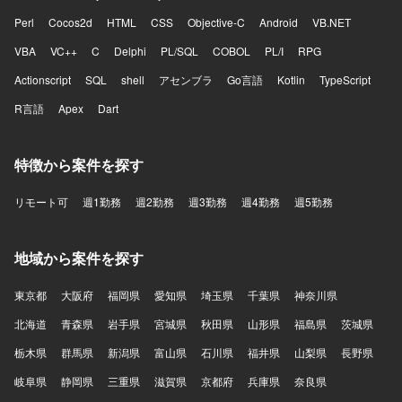
Perl
Cocos2d
HTML
CSS
Objective-C
Android
VB.NET
VBA
VC++
C
Delphi
PL/SQL
COBOL
PL/I
RPG
Actionscript
SQL
shell
アセンブラ
Go言語
Kotlin
TypeScript
R言語
Apex
Dart
特徴から案件を探す
リモート可
週1勤務
週2勤務
週3勤務
週4勤務
週5勤務
地域から案件を探す
東京都
大阪府
福岡県
愛知県
埼玉県
千葉県
神奈川県
北海道
青森県
岩手県
宮城県
秋田県
山形県
福島県
茨城県
栃木県
群馬県
新潟県
富山県
石川県
福井県
山梨県
長野県
岐阜県
静岡県
三重県
滋賀県
京都府
兵庫県
奈良県