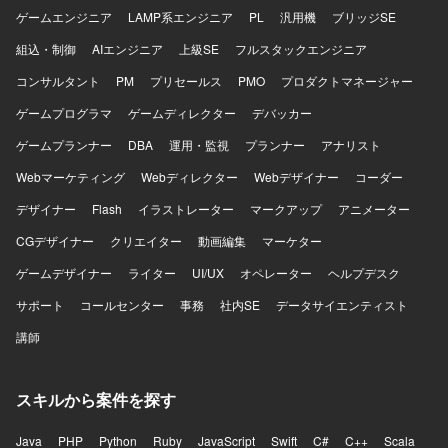
リ、RAG関連コンポーネントなどを組み合わせて環境構築
ゲームエンジニア
LAMP系エンジニア
PL
汎用機
ブリッジSE
および実装を行っていただきます。
組込・制御
AIエンジニア
上級SE
フルスタックエンジニア
コンサルタント
PM
プリセールス
PMO
プロダクトマネージャー
ゲームプログラマ
ゲームディレクター
デバッカー
ゲームプランナー
DBA
運用・監視
プランナー
アナリスト
Webマーケティング
Webディレクター
Webデザイナー
コーダー
デザイナー
Flash
イラストレーター
マークアップ
アニメーター
CGデザイナー
クリエイター
動画編集
マーケター
ゲームデザイナー
ライター
UI/UX
オペレーター
ヘルプデスク
サポート
コールセンター
事務
社内SE
データサイエンティスト
講師
スキルから案件を探す
Java
PHP
Python
Ruby
JavaScript
Swift
C#
C++
Scala