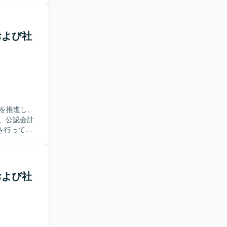
用の仕組み
を用いたタスク
境（コード
ーへの移行
トおよび社
ポートを行
【ポジ
力の大きい
の仕組み化や
導していただ
を推進し、
を行ってい
改善をリー
発チームが
性の指標
通じて、属人
トおよび社
インフラの
進を行っていた
パイプライン
整備および
プロセスの