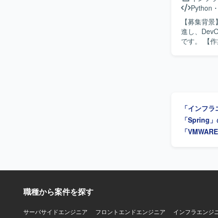
整備と運用を
Python
善を行ってい
【募集背景
る人物像】
進し、De
DevOps
です。 【作業内容】 自社プロダクトおよび社内システムのインフラ設計・構築・運用改善をリ
の魅力】 
ードしてい
フラやIa
が迅速かつ
ョンです。 【開発環境】 Azureを中心としたクラウドインフラ、Terraformによる全環境のコー
化、IaC
ド管理とマイ
化しない運用体制を組
分散、Azure
強い関心を
ックアップ
す。開発チ
「インフラ
が望ましいです。 【ポジションの魅力】 自社プロダクトと
ら、クラウド
「Sprin
です。会計
「VMWAR
運用自動化のスキル
ウドインフラ、
Monitor
リストア運
職種から案件を探す
サーバサイドエンジニア
フロントエンドエンジニア
インフラエンジ