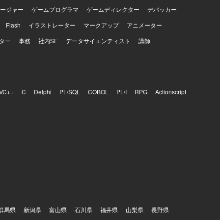
ージャー
ゲームプログラマ
ゲームディレクター
デバッカー
Flash
イラストレーター
マークアップ
アニメーター
ター
事務
社内SE
データサイエンティスト
講師
VC++
C
Delphi
PL/SQL
COBOL
PL/I
RPG
Actionscript
群馬県
新潟県
富山県
石川県
福井県
山梨県
長野県