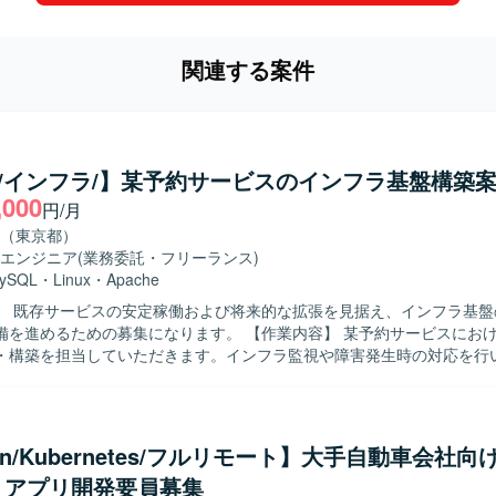
関連する案件
ux/インフラ/】某予約サービスのインフラ基盤構築
,000
円/月
（東京都）
エンジニア
(業務委託・フリーランス)
ySQL
・
Linux
・
Apache
】 既存サービスの安定稼働および将来的な拡張を見据え、インフラ基盤
めの募集になります。 【作業内容】 某予約サービスにおけるインフラ
・構築を担当していただきます。インフラ監視や障害発生時の対応を行
働を支えていただきます。開発チームからの依頼に基づき、各種ミドル
などを行っていただきます。 【求める人物像】 開発メンバーと直接コミ
ョンを取りながら業務を進めることに抵抗がない方を求めています。既
、より適切なアーキテクチャを主体的に提案できる方や、スキル面で不
hon/Kubernetes/フルリモート】大手自動車会社
き、キャッチアップしていける方が望ましいです。 【ポジションの魅力】 大規
・アプリ開発要員募集
ービスのインフラ基盤に携わることで、設計から構築、監視・運用まで