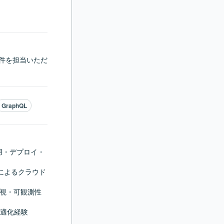
案件を担当いただ
GraphQL
運用・デプロイ・
D等）によるクラウド
、監視・可観測性
適化経験
