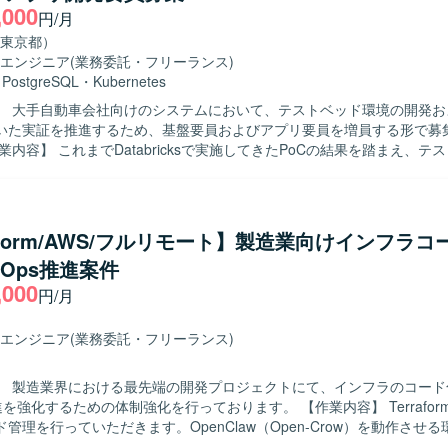
,000
ことができます。開発チームとの距離が近く、インフラ観点からサービ
円/月
め、技術力と提案力の双方を高められる環境です。 【開発環境】 Linux系OS
東京都）
MP系ミドルウェアを中心としたインフラ環境となります。シェルスクリ
エンジニア
(業務委託・フリーランス)
発や、Gitを用いたバージョン管理、プロビジョニングツールを利用し
・
PostgreSQL
・
Kubernetes
いただきます。
】 大手自動車会社向けのシステムにおいて、テストベッド環境の開発お
いた実証を推進するため、基盤要員およびアプリ要員を増員する形で募
よび実証作業をご担当いただきます。 基盤要員は、エンド側システムを
行し、年度内に基盤開発を完了させるとともに、各種ミドルウェアの構
アプリ要員は、構築済みのKubernetesクラスタ上で動作するPython
実装・検証を行い、FY25に構築したシステムを用いた実証を推進して
raform/AWS/フルリモート】製造業向けインフラ
vOps推進案件
を活用して知見として残していただける方を求めております。 定期的な
,000
、実施した作業内容や検討事項をわかりやすく説明し、関係者と積極的
円/月
いただける方を歓迎いたします。 ゴールを共有したうえで、自ら必要な
かつ能動的に動ける方にマッチするポジションです。 【ポジションの魅力】 大
エンジニア
(業務委託・フリーランス)
社向けの先進的なシステム基盤およびアプリケーション開発に携わるこ
etesや各種ミドルウェア、Pythonを用いたモダンな技術スタックで経験を
】 製造業界における最先端の開発プロジェクトにて、インフラのコード
PoCからテストベッド環境の構築、実証まで一連のフェーズに関わること
化するための体制強化を行っております。 【作業内容】 Terraformによる環境
計から実装・検証まで幅広いスキルを身につけられる環境です。 知見の
管理を行っていただきます。OpenClaw（Open-Crow）を動作させる
を通じて、チーム全体でナレッジを蓄積しながらプロジェクトを推進し
ormコード作成およびコードレビュー対応、Terraformのアプライ作業と、