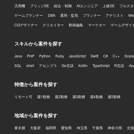
汎用機
ブリッジSE
組込・制御
AIエンジニア
上級SE
フルスタ
ゲームプランナー
DBA
運用・監視
プランナー
アナリスト
W
CGデザイナー
クリエイター
動画編集
マーケター
ゲームデザイ
スキルから案件を探す
Java
PHP
Python
Ruby
JavaScript
Swift
C#
C++
Scala
SQL
shell
アセンブラ
Go言語
Kotlin
TypeScript
R言語
Ap
特徴から案件を探す
リモート可
週1勤務
週2勤務
週3勤務
週4勤務
週5勤務
地域から案件を探す
東京都
大阪府
福岡県
愛知県
埼玉県
千葉県
神奈川県
北海