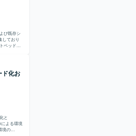
ス改善に関
プトによる運
た構成管理な
よび既存シ
集しており
テストベッ
築と検証を
アプリケーショ
いただきま
コード化お
ミーティン
に議論しな
タスクを洗
とができ、
積むことがで
化と
で、アーキ
ドキュメン
環境の
ていく経験
それに伴う関