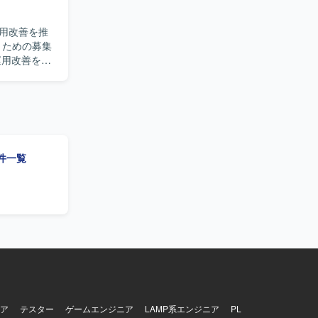
性の指標化と改
【求め
用改善を推
しながら
うための募集
ラウドイン
開発チーム
できるポジシ
頼性の指標
通じて、属人
rによる負荷
PITRによるバ
求めていま
動できる方
案件一覧
るポジション
頼性工学や
Azure
るバックアップ・
ア
テスター
ゲームエンジニア
LAMP系エンジニア
PL