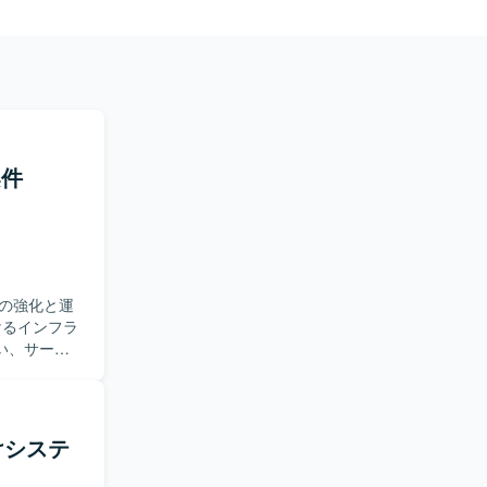
案件
の強化と運
い、サービ
ウェアの設
存の設計に
足があって
向けシステ
一連の工程