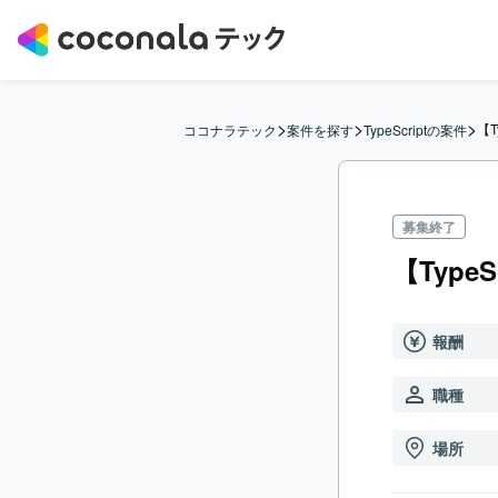
>
>
>
【
ココナラテック
案件を探す
TypeScriptの案件
募集終了
【Typ
報酬
職種
場所