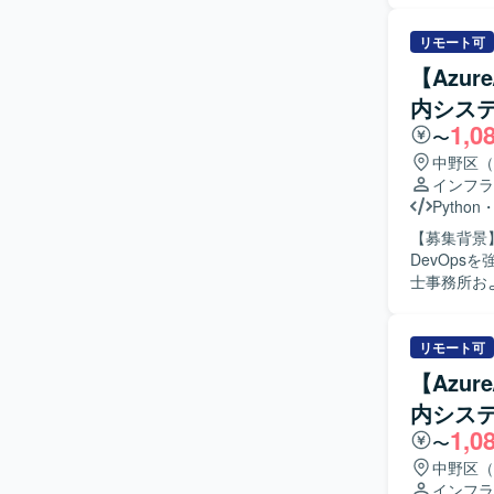
を得ることができます。 【開発環境】 Kub
係各所への
Python
化として、
リモート可
管理・ドキ
エディター
【Azur
に伴う拡張
内シス
っていただきます。 【求める人物像】 インフラのコー
1,0
ームと連携
〜
ションの魅
中野区（
基盤開発に
インフラ
エディター
Python
けます。 【開発環境】 Terraformを用いたインフラコード化および主要クラウドサービス
【募集背景
（AWSな
DevOpsを強化
士事務所お
る企業にお
ドしていた
迅速かつ安
リモート可
化、IaC
【Azur
化しない運
内シス
設計、構築、運
1,0
だきます。 
〜
の構築、運
中野区（
パフォーマ
インフラ