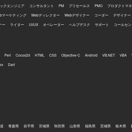
ックエンジニア
コンサルタント
PM
プリセールス
PMO
プロダクトマネ
ebマーケティング
Webディレクター
Webデザイナー
コーダー
デザイナー
ナー
ライター
UI/UX
オペレーター
ヘルプデスク
サポート
コールセン
Perl
Cocos2d
HTML
CSS
Objective-C
Android
VB.NET
VBA
ex
Dart
道
青森県
岩手県
宮城県
秋田県
山形県
福島県
茨城県
栃木県