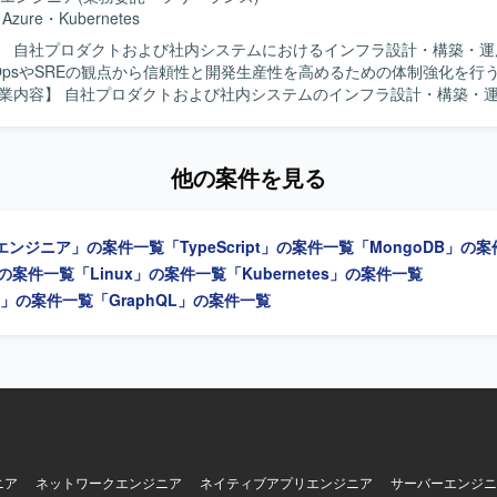
行っていただきます。 SLI / SLO の導入、運用によるシステム信頼
・
Azure
・
Kubernetes
ただきます。 開発チームと連携したDevOps推進を行っていただきます。 
】 自社プロダクトおよび社内システムにおけるインフラ設計・構築・運
 インフラ設計、構築、運用改善を自律的にリードし、開発チームと協調
vOpsやSREの観点から信頼性と開発生産性を高めるための体制強化を行
やSREのプラクティスを組織に根付かせていける方を求めております。 【ポジション
会計データを扱う高いセキュリティ要件のもとで、Azureを中心としたク
ただきます。会計データを扱う高いセキュリティ要件を満たしながら、
C、監視・オブザーバビリティなどSRE領域の実践に幅広く関わることが
安全にデプロイできる環境を構築していただきます。SLI/SLOによる信
による再現性のある基盤づくり、監視・オブザーバビリティ基盤の整備を
グレーション管理、可用性ゾーン・リージョンの冗長化、Front Doo
他の案件を見る
織に根付かせていただきます。 【求める人物像】 インフラやSRE領域に
 Monitor / Application Insights を用いた監視とアラートのコード化、
持ち、DevOpsの推進や運用改善に主体的に取り組んでいただける方を
・リストア運用などの環境でご参画いただきます。
ームと連携しながら、信頼性向上とデリバリー速度の両立を意識して行
エンジニア」の案件一覧
「TypeScript」の案件一覧
「MongoDB」の
社内システムの双方に関わりなが
インフラ、IaC、監視基盤、DevOpsなどSRE領域全般をリードでき
g」の案件一覧
「Linux」の案件一覧
「Kubernetes」の案件一覧
データという高いセキュリティ要件下での設計・運用経験を通じて、信
E」の案件一覧
「GraphQL」の案件一覧
を幅広く身につけていただけます。 【開発環境】 Azureを中心としたクラ
Terraformによる全環境のコード管理、Front Doorを用いた負荷分散、
 / Application Insights を用いた監視とアラートのコード化、PITRによ
用などの環境で作業していただきます。
ニア
ネットワークエンジニア
ネイティブアプリエンジニア
サーバーエンジニ