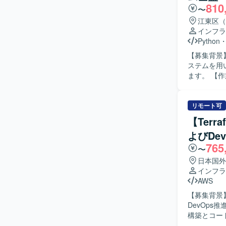
810
を経験する
〜
わる機会も多いた
江東区（
上でのLA
インフラ
用ツール開
Python
どを行って
【募集背景
ステムを用
ます。 【作業内容】 これまでDatabricksで実施してきたPoCの結果を踏まえ、テストベッド環
境の開発お
ド環境へ移
行います。 
リモート可
ンの設計・
【Ter
す。 【求める人物像】 自身の取り組み内容をドキュメントとして整理し、JiraやConfluenceな
よびDe
どのツール
765
グにおいて
〜
がら進めて
日本国外
い出し、主体的
インフラ
手自動車会
AWS
Kubern
【募集背景
きます。 
DevOps推進を強
テクチャ設
構築とコード
ト化や議論
Terraf