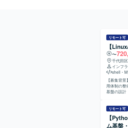
リモート可
【Lin
720
〜
千代田区
インフラ
shell
・
M
【募集背景
用体制の整備を進めるた
基盤の設計
スの安定稼
定変更やチューニング
ュニケーシ
リモート可
とらわれず
【Pyt
も臨機応変に動
ム基盤
模な予約サ