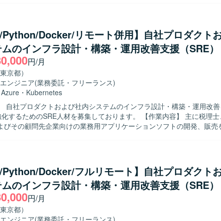
ernetesクラスタ上での各種ミドルウェアおよび
連携・通知・調整を実施していただきます。 また、CI/CDおよび評価運
アプリケーション開発を中心とした環境となります。 JiraやConfluence
開発・運用基盤における効率的なCIプロセスの設計および実装、開発環
ュメント管理を行う予定です。
）の整備とドキュメント化、クラウド上のWeb操作からコードエディタ
e/Python/Docker/リモート併用】自社プロダク
機能やツールの設定・検証、手順書や仕様書の作成・アップデートのサ
テムのインフラ設計・構築・運用改善支援（SRE）
ド化やDevOpsに主体的に取り組み、チ
80,000
しながら開発全体の生産性向上に貢献していただける方を求めております。 
円/月
力】 生成AIを活用した最先端技術に触れながら、大手製造業向けの影響
東京都）
携わることができます。単なるインフラ維持管理にとどまらず、CI/CD
エンジニア
(業務委託・フリーランス)
環境の整備など、DevOpsの推進者として開発全体の仕組みづくりを主
・
Azure
・
Kubernetes
】 自社プロダクトおよび社内システムのインフラ設計・構築・運用改善
ど）上での環境構築・運用を行う開発環境となっております。
するためのSRE人材を募集しております。 【作業内容】 主に税理士、公認会計
よびその顧問先企業向けの業務用アプリケーションソフトの開発、販売
いて、自社プロダクトおよび社内システムのインフラ設計、構築、運用
だきます。 会計データを扱う高いセキュリティ要件を満たしながら、開
全にデプロイできる環境を構築していただきます。 SLI/SLOによる信頼
による再現性のある基盤づくり、監視・オブザーバビリティ基盤の整備を
e/Python/Docker/フルリモート】自社プロダク
用体制を組織に根付かせていただきます。 Azureを中心としたクラウド
テムのインフラ設計・構築・運用改善支援（SRE）
用を行っていただきます。 IaC（Infrastructure as Code）の推
80,000
Pythonによる運用自動化ツールの開発を行っていただきます。 CI/CD
円/月
用を行っていただきます。 システムの監視、オブザーバビリティ基盤の
東京都）
ンスチューニングを行っていただきます。 障害対応、インシデント対応
エンジニア
(業務委託・フリーランス)