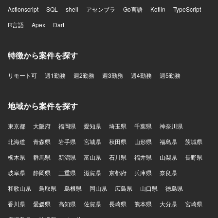
Actionscript
SQL
shell
アセンブラ
Go言語
Kotlin
TypeScript
R言語
Apex
Dart
特徴から案件を探す
リモート可
週1勤務
週2勤務
週3勤務
週4勤務
週5勤務
地域から案件を探す
東京都
大阪府
福岡県
愛知県
埼玉県
千葉県
神奈川県
北海道
青森県
岩手県
宮城県
秋田県
山形県
福島県
茨城県
栃木県
群馬県
新潟県
富山県
石川県
福井県
山梨県
長野県
岐阜県
静岡県
三重県
滋賀県
京都府
兵庫県
奈良県
和歌山県
鳥取県
島根県
岡山県
広島県
山口県
徳島県
香川県
愛媛県
高知県
佐賀県
長崎県
熊本県
大分県
宮崎県