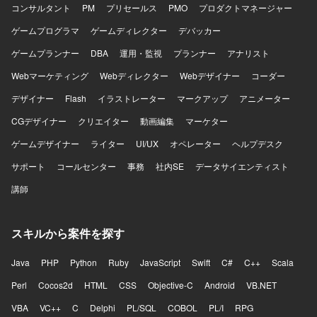
コンサルタント
PM
プリセールス
PMO
プロダクトマネージャー
ゲームプログラマ
ゲームディレクター
デバッカー
ゲームプランナー
DBA
運用・監視
プランナー
アナリスト
Webマーケティング
Webディレクター
Webデザイナー
コーダー
デザイナー
Flash
イラストレーター
マークアップ
アニメーター
CGデザイナー
クリエイター
動画編集
マーケター
ゲームデザイナー
ライター
UI/UX
オペレーター
ヘルプデスク
サポート
コールセンター
事務
社内SE
データサイエンティスト
講師
スキルから案件を探す
Java
PHP
Python
Ruby
JavaScript
Swift
C#
C++
Scala
Perl
Cocos2d
HTML
CSS
Objective-C
Android
VB.NET
VBA
VC++
C
Delphi
PL/SQL
COBOL
PL/I
RPG