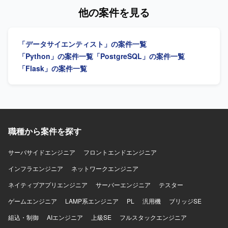
ます。 【開発環境】 AWS、Snowflake、Databricks、
善、鮮度や整合性の担保、メタデータ整備を推進していた
他の案件を見る
DBT、Fivetran、Oracle、Python、PL/SQLなどを用いたデ
だきます。ETL／ELTパイプラインの設計・実装・改善を行
ータプラットフォーム環境です。
い、SQLやPython等を用いたデータ処理を実施していただ
きます。成果物のドキュメント化とチーム内へのナレッジ
「データサイエンティスト」の案件一覧
共有もご担当いただきます。 【求める人物像】 指示を待つ
だけでなく自ら課題を発見して主体的に行動できる方を求
「Python」の案件一覧
「PostgreSQL」の案件一覧
めています。技術面のみならず事業や業務プロセスへの理
「Flask」の案件一覧
解にも強い関心を持てる方、チームや関係部署と丁寧かつ
円滑にコミュニケーションが取れる方にご活躍いただけま
す。 【ポジションの魅力】 データアナリティクス基盤の構
築から改善まで一貫して携わることができ、データ品質向
上や標準化を通じて全社的な意思決定を支える基盤づくり
に貢献できるポジションです。dbtやETL／ELTパイプライ
職種から案件を探す
ンの設計・実装を通じて、モダンなデータエンジニアリン
グの知見を深めることができます。 【開発環境】 dbtや
サーバサイドエンジニア
フロントエンドエンジニア
SQL、Python等を用いたデータ変換およびパイプライン実
装を行います。クラウド環境でのデータ基盤構築・運用を
インフラエンジニア
ネットワークエンジニア
行う可能性があります。
ネイティブアプリエンジニア
サーバーエンジニア
テスター
ゲームエンジニア
LAMP系エンジニア
PL
汎用機
ブリッジSE
組込・制御
AIエンジニア
上級SE
フルスタックエンジニア