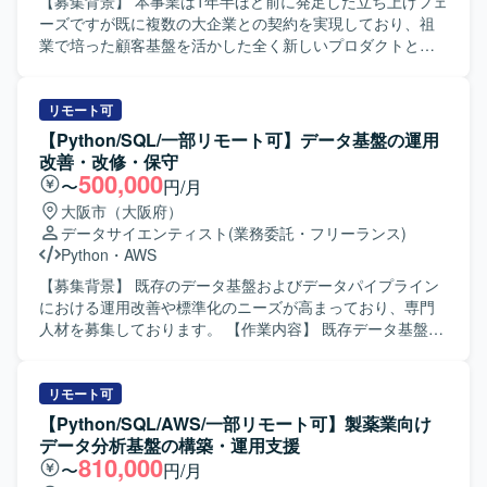
【募集背景】 本事業は1年半ほど前に発足した立ち上げフェ
ーズですが既に複数の大企業との契約を実現しており、祖
業で培った顧客基盤を活かした全く新しいプロダクトとし
て急速な成長を遂げている状況です。本事業はマルチプロ
ダクト戦略の一つの柱であり、次のステージに向けた拡大
フェーズを迎えているため、技術的知見をベースに開発プ
リモート可
ロセス全体を俯瞰しプロジェクトを牽引できる人材を求め
【Python/SQL/一部リモート可】データ基盤の運用
ております。 【作業内容】 企業が保有する文章データをAI
改善・改修・保守
で構造化し、独自のナレッジベースとして活用できるプロ
500,000
〜
円/月
ダクトの開発に参画いただきます。定性データを感情や要
大阪市（大阪府）
望を含めた分析可能な形に変換し、業界・企業特有の文脈
データサイエンティスト
(業務委託・フリーランス)
を理解した分析が可能となるような仕組みを構築していた
Python
・
AWS
だきます。蓄積されたデータをもとにAIがディスカッショ
ンパートナーとして機能し、製品開発やマーケティング戦
【募集背景】 既存のデータ基盤およびデータパイプライン
略の意思決定を支援する機能の高度化にも関わっていただ
における運用改善や標準化のニーズが高まっており、専門
きます。顧客のデータ活用を支援するため、データ基盤の
人材を募集しております。 【作業内容】 既存データ基盤・
構築からBIダッシュボードの実装まで一貫して推進し、Biz
データパイプラインの運用改善や改修を行っていただきま
チーム・プロダクトチーム・ユーザー企業と連携しながら
す。現行調査を行い、設計、改修、運用改善、ドキュメン
仮説検証を繰り返し、分析基盤や可視化環境を構築してい
ト化、標準化検討まで一貫してご担当いただきます。あわ
リモート可
ただきます。 【求める人物像】 データ基盤およびBI領域に
せて、成果物のドキュメント整備や共有を進めていただき
【Python/SQL/AWS/一部リモート可】製薬業向け
おいて高い実践力を持ち、分析要件からデータモデルを設
ます。 【求める人物像】 一人称で能動的に業務を推進でき
データ分析基盤の構築・運用支援
計できる方を求めております。データ品質や保守性を考慮
る自走力をお持ちの方を求めております。運用改善や標準
810,000
〜
円/月
した設計ができ、ユーザー価値を重視しながらデータを通
化に主体的に取り組み、関係者と連携しながらドキュメン