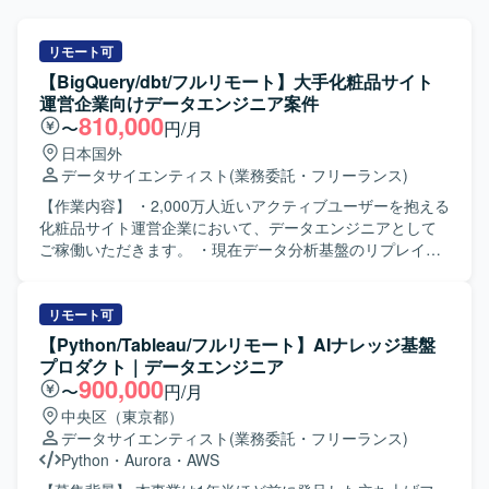
リモート可
【BigQuery/dbt/フルリモート】大手化粧品サイト
運営企業向けデータエンジニア案件
810,000
〜
円/月
日本国外
データサイエンティスト
(業務委託・フリーランス)
【作業内容】 ・2,000万人近いアクティブユーザーを抱える
化粧品サイト運営企業において、データエンジニアとして
ご稼働いただきます。 ・現在データ分析基盤のリプレイス
プロジェクトを進めており、開発を進めていく上でdbtを用
いたデータモデリング要員としてご参画いただきます。
【ポジションの魅力】 ・フルリモート案件ですので、リラ
リモート可
ックスした状態で勤務することができます。 ・複数名が参
【Python/Tableau/フルリモート】AIナレッジ基盤
画しており、参画中の技術者様からも稼働が安定していて
プロダクト｜データエンジニア
働きやすいとお話を伺っております。 【開発環境】 ・
900,000
〜
円/月
BigQuery ・Docker ・dbt ・Composer ・GitHub
中央区（東京都）
データサイエンティスト
(業務委託・フリーランス)
Python
・
Aurora
・
AWS