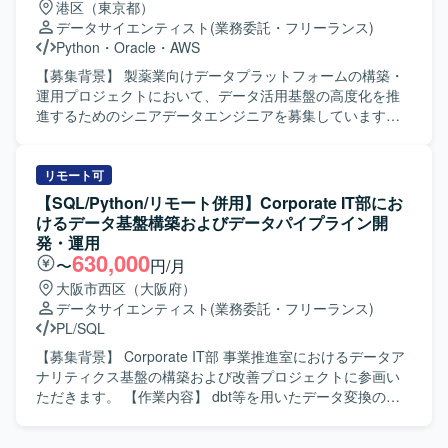
港区（東京都）
じて意思決定を支援できる方が望ましいです。エンドユー
ト整備やノウハウ共有を進めていただける方が望ましいで
データサイエンティスト
(業務委託・フリーランス)
ザー視点でダッシュボードを設計でき、変化を楽しみつつ
す。また、自動化や効率化、AI 活用など新しい取り組みに
Python
・
Oracle
・
AWS
要件が固まっていない環境でも前向きに推進できるマイン
前向きに取り組んでいただける方を歓迎いたします。 【ポ
ドをお持ちの方を歓迎いたします。Biz、PdM、エンジニア
ジションの魅力】 データ基盤およびデータパイプラインの
【募集背景】 製薬業向けデータプラットフォームの構築・
と協働しながらプロジェクトを進められる協調性も重視し
運用改善から標準化検討まで幅広い工程に関わることがで
運用プロジェクトにおいて、データ活用基盤の高度化を推
ております。 【ポジションの魅力】 生成AIを活用した新規
き、全体最適を意識した改善活動に携わることができま
進するためのシニアデータエンジニアを募集しています。
事業の立ち上げに中核メンバーとして関わることができ、
す。ドキュメント整備や仕組み化を通じて、組織全体のデ
【作業内容】 製薬業向けデータプラットフォームの構築・
定性データの高度な活用やナレッジ基盤構築といった先進
ータ活用の高度化に貢献していただけるポジションです。
運用プロジェクトにおいて、AWS・Snowflakeを活用したデ
的なテーマに取り組んでいただけます。複数の大企業との
【開発環境】 クラウド環境として AWS 等を利用したデー
ータパイプラインの設計・開発・最適化を担当していただ
リモート可
契約実績がある環境で、プロダクトの成長とともに自身の
タ基盤上で、SQL や Python を用いたデータ処理およびデ
きます。SQLを用いた大規模データ処理、データパイプラ
【SQL/Python/リモート併用】Corporate IT部にお
技術的・ビジネス的なスキルを高めることができます。デ
ータパイプラインの設計・実装・運用を行っていただきま
インの構築・運用、システム間データ連携の実現に加え、
けるデータ基盤構築およびデータパイプライン開
ータ基盤構築から可視化まで一気通貫で関与できるため、
す。dbt などのツールを用いた運用や標準化にも取り組んで
従来型データウェアハウスとモダンデータスタック双方の
発・運用
広範なデータエンジニアリングの経験を積める点も魅力で
いただく想定です。
知見を活かしながら、データ活用基盤の高度化を推進して
630,000
〜
円/月
す。 【開発環境】 BackendではPythonやFastAPI、Prefect
いただきます。関係者と連携しながらデータ統合およびデ
大阪市西区（大阪府）
を用い、FrontendではTypescriptおよびReact Routerを採用
ータ活用基盤の構築を推進していただきます。 【求める人
データサイエンティスト
(業務委託・フリーランス)
しております。インフラストラクチャはAWSを中心に
物像】 大規模データ処理やデータパイプライン設計に主体
PL/SQL
Fargate、Aurora、S3、ElastiCacheなどを利用し、
的に取り組み、関係者と連携しながらデータ活用基盤の高
Terraformで構成管理を行っております。周辺ツールとして
度化をリードしていただける方を求めています。 【ポジシ
【募集背景】 Corporate IT部 事業推進室におけるデータア
Github、Slack、Notion、Datadog、Linearを活用してお
ョンの魅力】 製薬業向けのデータ分析基盤において、従来
ナリティクス基盤の構築および改善プロジェクトに参画い
り、OpenAI APIやAnthropic APIなどの生成AI関連サービス
型データウェアハウスとモダンデータスタックを組み合わ
ただきます。 【作業内容】 dbt等を用いたデータ変換の実
や、Github Copilot、Cursor Business、Devinなどの開発支
せた先進的なデータプラットフォーム構築に関わることが
装やデータモデリングを行っていただきます。テスト設計
援ツールも積極的に利用できる環境です。
でき、データエンジニアとしての専門性を高めていただけ
やドキュメント整備を通じて、データ品質の可視化と改