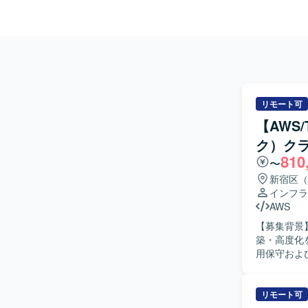
リモート可
【AWS
ク）ク
810
〜
新宿区（
インフラ
AWS
【募集背景
築・高度化を推進す
用保守およ
ブルシューテ
サーバー構築
環境における
リモート可