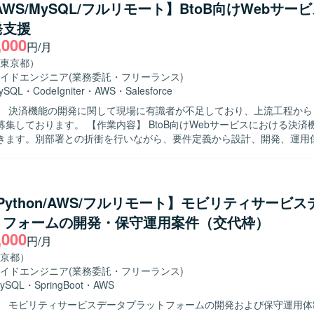
と防御体制の設計・構築・運用を行っていただきます。加えて、MTGへ
/AWS/MySQL/フルリモート】BtoB向けWebサー
作成・レビュー、チケットワークなど付随業務にも対応していただきます。 
発支援
 クラウドネイティブなインフラ構築に主体的に取り組み、IaCやコンテ
,000
の習得に前向きな方を求めています。チームの一員としてコミュニケー
円/月
動化・標準化・ナレッジ蓄積を推進できる方が望ましいです。 【ポジションの魅
東京都）
的大規模なクラウドネイティブなインフラやネットワークの構築をチーム
イドエンジニア
(業務委託・フリーランス)
、実践的なプロジェクトに関わりながらスキルを深めることができます
ySQL
・
CodeIgniter
・
AWS
・
Salesforce
ラウドリフトを推進する環境で、IaCを活用したコンテナ化に取り組み
】 決済機能の開発に関して現場に有識者が不足しており、上流工程から
を実務で習得できます。将来的には不動産テック分野でのデータパイプ
業内容】 BtoB向けWebサービスにおける決済機能開発をご
へのデータ集約など、機械学習やAI関連プロジェクトに関わる機会も想
きます。別部署との折衝を行いながら、要件定義から設計、開発、運用
求める人物像】 決済機能開発に関する知見を活かし、現場を
ール、AnsibleやPuppetなどの構成管理ツール、Dockerおよびコンテ
がら主体的に推進いただける方を求めております。関係者とのコミュニ
rgate、ECR、API Gateway、Lambda）を組み合わせた環境で開発
い、上流から下流まで責任感を持って取り組んでいただける方が望まし
ンの魅力】 自社サービスの決済機能において、上流工程から運用保守ま
a/Python/AWS/フルリモート】モビリティサービ
め、サービス全体を見据えた開発経験を積むことができます。体制内の
トフォームの開発・保守運用案件（交代枠）
AI駆動開発など新しい開発手法にも触れられる環境です。 【開発環境】 PHP、
,000
iter、AWS、MySQL、Cursor(AI駆動開発)を用いたWebサービス開発と
円/月
京都）
イドエンジニア
(業務委託・フリーランス)
ySQL
・
SpringBoot
・
AWS
】 モビリティサービスデータプラットフォームの開発および保守運用体