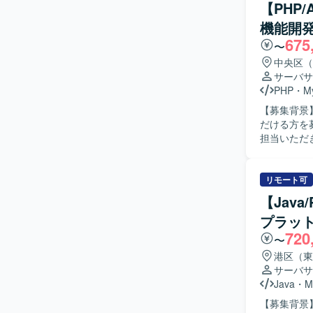
リティ監視
【PHP
キュメント
機能開
る人物像】
675
ダンな技術
〜
りながら、自
中央区（
力】 比較
サーバサ
て経験でき
PHP
・
M
シフトやク
【募集背景
術スタック
だける方を募集しております。 【作
や分析基盤
担当いただ
ます。 【開発環境】 AWSを中心としたクラウドインフラ上で、TerraformやCloudFormationな
貫して携わっていただきます。 【
どのIaCツ
リードしな
（ECS、Fa
を円滑に行
リモート可
す。
【ポジショ
【Jav
関われるた
プラッ
連携しながら、
720
CodeIgn
〜
港区（東
サーバサ
Java
・
M
【募集背景