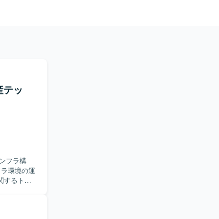
産テッ
ンフラ構
関するトラ
ring）向け
スアカウント
環境のセキュ