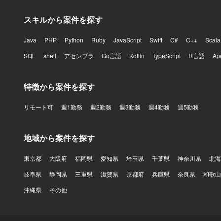
スキルから案件を探す
Java
PHP
Python
Ruby
JavaScript
Swift
C#
C++
Scala
SQL
shell
アセンブラ
Go言語
Kotlin
TypeScript
R言語
Ap
特徴から案件を探す
リモート可
週1勤務
週2勤務
週3勤務
週4勤務
週5勤務
地域から案件を探す
東京都
大阪府
福岡県
愛知県
埼玉県
千葉県
神奈川県
北海
岐阜県
静岡県
三重県
滋賀県
京都府
兵庫県
奈良県
和歌山
沖縄県
その他