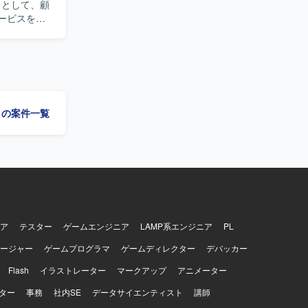
ービスを活
していただきま
ながら、品
ービスやAI
ます。スク
ce」の案件一覧
る環境で
ySQLを利用
ア
テスター
ゲームエンジニア
LAMP系エンジニア
PL
ージャー
ゲームプログラマ
ゲームディレクター
デバッカー
Flash
イラストレーター
マークアップ
アニメーター
ター
事務
社内SE
データサイエンティスト
講師