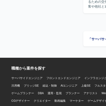
るための交代枠としての募
客や他社と
用し、Jav
す。 【求める人物像】 スクラム開発に慣れており、自ら課題を発見しプロダクト改善を主体的
に進めてい
質とスピード
力】 モビ
開発支援ツ
「サーバサ
ラム体制の
す。 【開発環境】 AWS上でのJava(SpringBoot)およびPythonによるAPI開発環境に加え、
TypeSc
し、スクラ
職種から案件を探す
サーバサイドエンジニア
フロントエンドエンジニア
インフラエンジ
汎用機
ブリッジSE
組込・制御
AIエンジニア
上級SE
フルスタ
ゲームプランナー
DBA
運用・監視
プランナー
アナリスト
W
CGデザイナー
クリエイター
動画編集
マーケター
ゲームデザイ