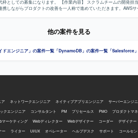
集になります。 【作業内容】 スクラムチームの開発担当として、顧
連携しながらプロダクトの改善を一人称で進めていただきます。AWSサ
aやPythonを用いたAPI開発を中心に、設計から試験まで一貫して対応
ただける方を求めています。関係者と円滑にコミュニケーションを取り
他の案件を見る
の両立を意識して取り組んでいただける方が望ましいです。 【ポジションの魅
リティ領域のデータプラットフォーム開発に携わることで、最新のAWSサ
ールを活用しながら、設計から試験まで幅広い工程を経験していただけ
イドエンジニア」の案件一覧
「DynamoDB」の案件一覧
「Salesfor
中で、顧客や他社と連携しながらプロダクトの価値向上に直接貢献でき
ript(React)を用いたフロントエンド開発環境があります。データベースはM
ム開発プロセスの中でGitHubを用いたソースコード管理を行います。
ニア
ネットワークエンジニア
ネイティブアプリエンジニア
サーバーエンジニ
ックエンジニア
コンサルタント
PM
プリセールス
PMO
プロダクトマネ
ebマーケティング
Webディレクター
Webデザイナー
コーダー
デザイナー
ナー
ライター
UI/UX
オペレーター
ヘルプデスク
サポート
コールセン