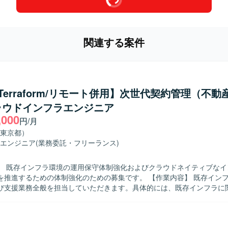
関連する案件
/Terraform/リモート併用】次世代契約管理（不動
ラウドインフラエンジニア
,000
円/月
東京都）
エンジニア
(業務委託・フリーランス)
】 既存インフラ環境の運用保守体制強化およびクラウドネイティブなイ
るための体制強化のための募集です。 【作業内容】 既存インフラ環境の運
び支援業務全般を担当していただきます。具体的には、既存インフラに
ィングや問い合わせ対応、Webアプリケーション（Rails、Laravel、Sp
をTerraformを用いたIaCで実施していただきます。また、AWSクロ
ネットワーク構築をTerraformで行い、クラウドおよびオンプレミス