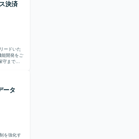
の参加、ド
ビス決済
【求め
ナ技術などモ
ションを図
の一員とし
。クラウド
、モダンな技
リードいた
ライン構築
定されてい
保守まで一
ナ関連サービス
ケーション
・運用を行いま
いです。
で一貫して
スデータ
メンバーと
なります。
制を強化す