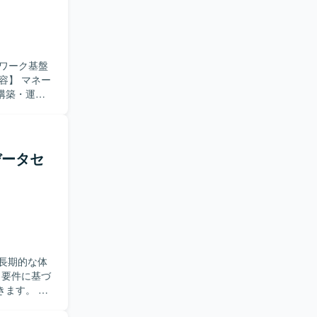
ワーク基盤
構築・運用
築・運用、閉
SP／MPLS
きます。
一人称で対
データセ
術に関心を
わること
いただけま
運用に関わ
ョンです。
OSPF／
長期的な体
ます。 主
計） ・パラ