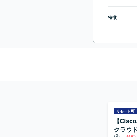
特徴
リモート可
【Cis
クラウ
700