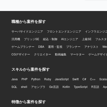
コルの知見や設計ス
機器を中心
職種から案件を探す
サーバサイドエンジニア
フロントエンドエンジニア
インフラエンジ
汎用機
ブリッジSE
組込・制御
AIエンジニア
上級SE
フルスタ
ゲームプランナー
DBA
運用・監視
プランナー
アナリスト
W
CGデザイナー
クリエイター
動画編集
マーケター
ゲームデザイ
スキルから案件を探す
Java
PHP
Python
Ruby
JavaScript
Swift
C#
C++
Scala
SQL
shell
アセンブラ
Go言語
Kotlin
TypeScript
R言語
Ap
特徴から案件を探す