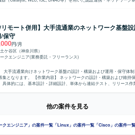
っていただきます。 RADIUS / LDAPを用いたユーザー・端末認証基
ていただきます。 安全な無線LAN（Wi-Fi）環境の設計・構築および電
実装を行っていただきます。 Linux / Windowsサーバー上でのログ
携に伴う各種設定・検証作業を担当していただきます。 プロジェクトに
co/リモート併用】大手流通業のネットワーク基盤設
ータシート、テスト仕様書などの技術ドキュメントを作成していただきます
/保守
】 認証や証明書、ネットワークポリシー制御に強みを持ち、高い専門性
,000
築をリードしていただける方を求めています。 【ポジションの魅力】 中央省
円/月
要度が高い大規模ネットワーク認証基盤の設計・構築に携わることで、
土ケ谷区（神奈川県）
件に対応したネットワーク設計スキルを磨いていただけます。 Ciscoの
ークエンジニア
(業務委託・フリーランス)
（ISE、DNAC等）を活用した認証・ネットワーク制御の実務経験を深
】 大手流通業向けネットワーク基盤の設計・構築および運用・保守体制
証プロトコル： RADIUS, LDAP サーバーOS： Linux, Windows Serv
内容】 ネットワークの設計・構築および維持保守支援業務
担当工程： 基本設計〜詳細設計〜構築〜検証・テスト
。具体的には、基本設計・詳細設計、単体から連結テスト、リリース作
担当いただきます。コンフィグや手順書の作成を行い、ネットワーク機
施いたします。データセンタ内の構築案件や要件追加案件において、詳
し、顧客や他メンバと連携しながら案件を推進していただきます。 【求める人物
他の案件を見る
トワーク設計・構築の実務経験を活かし、自ら課題を見つけて主体的に行
ます。顧客やチームメンバと円滑にコミュニケーションを取りながら、
る方にマッチするポジションです。 【ポジションの魅力】 大手流通業向け
ークエンジニア」の案件一覧
「Linux」の案件一覧
「Cisco」の案件一
ットワーク基盤に上流工程から携わることができ、設計から構築、テス
して経験を積むことができます。Cisco製品を中心とした実務を通じて