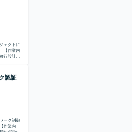
・データセン
 【求
チアップに前
 ・関係者と
構築の経験
ール等を活用し
てスキルア
ジェクトに
内
細は別途）
移行設計、
成や設置場
討を実施し
ニケーショ
ーク認証
ながら、状
。 【ポ
構築フェー
ルを総合的
とができ、
ワーク制御
ネットワーク機
ーク制御の設計お