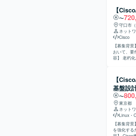
メータ設計
タにおける
【Cis
める人物像
720
〜
向きに取り
コミュニケーショ
守口市（
ア系データ
ネットワ
を積むことが
Cisco
た高度なネ
【募集背景
ップしながら参画いただけます。 【
おいて、要件
Cisco 
容】 老朽
運用設計、
所、配線、
ます。 ベ
【Cis
ンを取りながら円
基盤設
すべき点を
800
況に応じた
〜
ジションの
東京都
ズまで一気
ネットワ
に高めてい
Linux
・
C
将来的なリーダ
【募集背景
L2/L3スイ
を強化するた
器を中心と
容】 Cisc