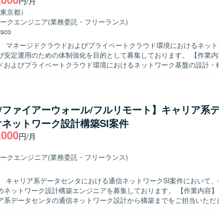
円/月
東京都）
ークエンジニア
(業務委託・フリーランス)
isco
】 マネージドクラウドおよびプライベートクラウド環境におけるネット
定運用のための体制強化を目的として募集しております。 【作業内容】 マネー
ドおよびプライベートクラウド環境におけるネットワーク基盤の設計・
だきます。 CiscoおよびArista製ネットワーク機器を用いた設計・構
ク環境の管理、AWSネットワーク環境の設計・運用、BGP／OSPF／LI
たルーティング設計・運用、障害対応および保守対応を実施していただ
物像】 単なる運用オペレーションにとどまらず、ネットワーク設計から
co/ファイアーウォール/フルリモート】キャリア系
を求めております。 クラウドおよびオンプレミス双方のネットワーク技
ネットワーク設計構築SI案件
に改善や最適化に取り組んでいただける方が望ましいです。 【ポジションの魅
,000
ージドクラウドおよびプライベートクラウド双方のネットワーク基盤に携
円/月
ドネットワークとデータセンターネットワークの幅広い知見を習得して
模な閉域網環境やBGP／MPLSなどを活用した高度なルーティング設計・
ークエンジニア
(業務委託・フリーランス)
き、ネットワークエンジニアとしてのスキルアップが期待できるポジシ
 Cisco／Arista製ネットワーク機器 AWSネットワークサービス BGP／
】 キャリア系データセンタにおける通信ネットワークSI案件において、
PLSを用いたルーティング環境
ットワーク設計構築エンジニアを募集しております。 【作業内容】 要件に基づ
ア系データセンタの通信ネットワーク設計から構築までをご担当いただき
下を想定しております。 ・ネットワークの詳細設計（物理設計、論理設