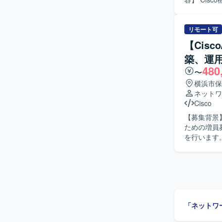
よび構築を行
築を実施し
制御の検討・
リモート可
定、認証連
【Cis
書、パラメ
築、運用
める人物像
480
主体的に設計・構
〜
庁向けの重
横浜市保
ュリティ要
ネットワ
ューション
Cisco
きます。 【開発環境】 ネットワーク製品： Cisco Catalyst, WLC, Cisco ISE, Cisco DNA Center
【募集背景
(DNAC) 認
ための増員募集となります。 【作業
証周り） 
を行います
の工程をご
更作業も実
一人称で対応
像】 ネッ
を求めてい
って案件を推進でき
「ネットワ
の大規模ネ
スまで一貫