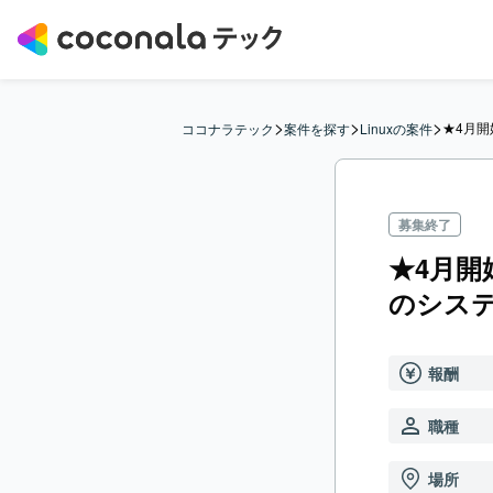
>
>
>
★4月開
ココナラテック
案件を探す
Linuxの案件
募集終了
★4月開
のシス
報酬
職種
場所