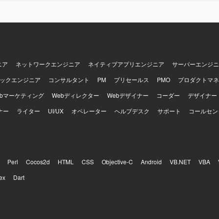
キルをさらに高めることができます。 【開発環境】 Cisco製ネットワーク
としたネットワーク環境での設計・構築および保守運用となります。
ニア
ネットワークエンジニア
ネイティブアプリエンジニア
サーバーエンジニ
ックエンジニア
コンサルタント
PM
プリセールス
PMO
プロダクトマネ
ebマーケティング
Webディレクター
Webデザイナー
コーダー
デザイナー
ナー
ライター
UI/UX
オペレーター
ヘルプデスク
サポート
コールセン
Perl
Cocos2d
HTML
CSS
Objective-C
Android
VB.NET
VBA
ex
Dart