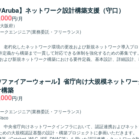
 ・各種設定・構成に関する手順書作成 ・商用切替などの商用作業対応 
初期設定作業（必要に応じてACI関連作業を現地で実施する場合があります）
co/Aruba】ネットワーク設計構築支援（守口）
】 ・中長期で安定して参画いただける方 ・ネットワーク技術のキャッ
,000
円/月
組める方 ・手順書作成などドキュメント作業も丁寧に対応いただける方
ンを取りながら主体的に作業を進められる方 【ポジションの魅力】 ・キャリ
大阪府）
センタの基幹ネットワークに関わることで、大規模なネットワーク設計
ークエンジニア
(業務委託・フリーランス)
できます。 ・Cisco NexusやACI、ロードバランサ、ファイアウォ
ットワーク技術に携わることができます。 ・長期想定のため、腰を据え
】 老朽化したネットワーク環境の更改および新規ネットワーク導入プロ
開発環境】 ・ネットワーク機器：Cisco Nexusシリーズ、
定義から構築まで一貫して対応できる体制を強化するための募集です。 【作業
ACI、A10、F5 など ・ドキュメント：各種設計書・手順書作成ツール（詳
化および新規ネットワーク構築における要件定義、基本設計、詳細設計、
構築までをご担当いただきます。 既存ネットワーク環境の現地調査、構
影響範囲の確認を行い、その結果を踏まえた新規導入やリプレースの検
ンダーや現場担当者との調整、作業手順の確認など、関係各所とのコミュ
co/ファイアーウォール】省庁向け大規模ネットワ
滑な導入・移行を推進していただきます。 【求める人物像】 現地で自ら確認
計構築
主体的に確認しに行動できる方を求めています。 業者や担当者と会話し
,000
提案や調整を行い、プロジェクトを前向きに推進できる方を歓迎いたします
円/月
魅力】 老朽化したネットワークの更改から新規導入まで、上流工程から
通貫で携わることができるため、ネットワークエンジニアとしてのスキ
ークエンジニア
(業務委託・フリーランス)
ただけます。 複数ベンダー機器を扱う環境での設計・構築経験を積むこ
isco
ーポジションを目指す方にも適したポジションです。 【開発環境】 Cisco
】 中央省庁向けネットワークインフラにおいて、認証連携およびネット
ッチ、Aruba L2/L3スイッチ、VPN機器、FortiGateやPaloaltoなどの
めの大規模認証基盤の設計・構築プロジェクトに参画いただきます。 【作業内
した環境です。
o機器（Catalyst, WLC, ISE, DNAC等）を用いた認証連携・ネットワ