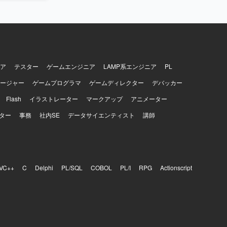
ア
テスター
ゲームエンジニア
LAMP系エンジニア
PL
ージャー
ゲームプログラマ
ゲームディレクター
デバッカー
Flash
イラストレーター
マークアップ
アニメーター
ター
事務
社内SE
データサイエンティスト
講師
VC++
C
Delphi
PL/SQL
COBOL
PL/I
RPG
Actionscript