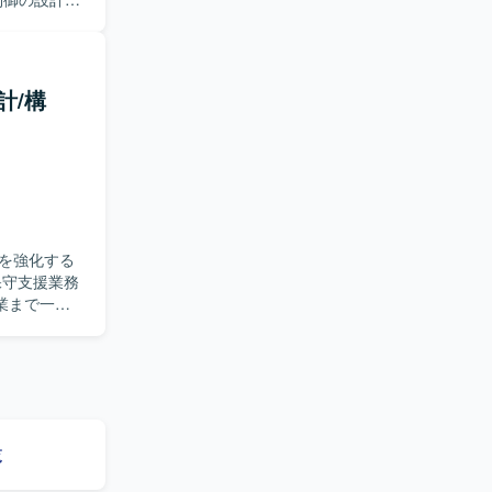
盤の設計・構
波・アクセス
調査、証明書設
伴う設計
計/構
。 【求
を活かして
高度なセキ
先進的なソリ
めることがで
を強化する
er（証明書・認
業まで一連
器の設定変
細設計から
動できる方
責任感を持
覧
ト、リリー
、各種プロト