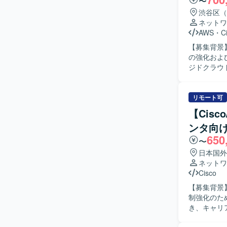
〜
渋谷区（
ネットワ
AWS
・
C
【募集背景
の強化および安
ジドクラウ
をご担当いた
域ネットワー
などを用い
リモート可
【求める人
【Cis
応できる方
ンタ向け
持ち、主体的
650
力】 マネ
〜
で、クラウ
日本国外
す。 大規
ネットワ
ることがで
Cisco
【開発環境】
【募集背景
LISP／M
制強化のためネ
き、キャリ
な作業は以