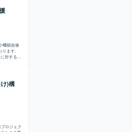
支援
応や機能改修
おります。
など）に対する保
加し、方針
仕様に関す
ていただきま
応を担当し
向け)構
ただきま
を活かしつ
方が望まし
。 ・顧客折
スよく高め
構築プロジェク
を深める経