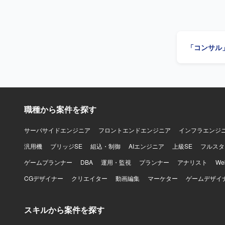
と円滑に連携できる方を
Salesfo
ます。
「コンサル
職種から案件を探す
サーバサイドエンジニア
フロントエンドエンジニア
インフラエンジ
汎用機
ブリッジSE
組込・制御
AIエンジニア
上級SE
フルスタ
ゲームプランナー
DBA
運用・監視
プランナー
アナリスト
W
CGデザイナー
クリエイター
動画編集
マーケター
ゲームデザイ
スキルから案件を探す