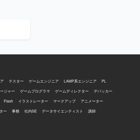
わることができ
します。
ア
テスター
ゲームエンジニア
LAMP系エンジニア
PL
ージャー
ゲームプログラマ
ゲームディレクター
デバッカー
Flash
イラストレーター
マークアップ
アニメーター
ター
事務
社内SE
データサイエンティスト
講師