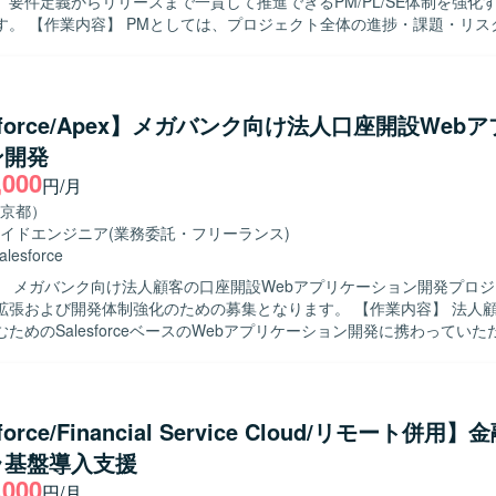
、要件定義からリリースまで一貫して推進できるPM/PL/SE体制を強化
ce（ServiceCloud, SalesCloud, Classic環
捗・課題・リスク管理、ス
、Visualforce、AccountEngagement（旧Pardot）などを利用した
調整、顧客折衝、各種会議のファシリテート、メンバー管理、成果物レ
期・スコープ管理をご担当いただきます。 PLとしては、業務要件整理
計、Salesforce機能設計・仕様調整、設計レビュー、開発メンバー
画や移行・リリース支援をご担当いただきます。 SEとしては、Salesfo
esforce/Apex】メガバンク向け法人口座開設Web
外部連携のSalesforce側対応、設計書などのドキュメント作成、テ
ン開発
実施、不具合対応、移行・リリース支援をご担当いただきます。 【求める人物
,000
工程を自走でき、設計から実装まで一貫して対応できる方を求めています
円/月
ミュニケーションを取りながら、関係者と連携し主体的に課題解決に取
京都）
ただきたいと考えております。長期的な参画を前提に、継続的な改善提
イドエンジニア
(業務委託・フリーランス)
でいただける方を歓迎いたします。 【ポジションの魅力】 法人向けコンタ
alesforce
において、Salesforce Service CloudやData Cloud / Agentfor
】 メガバンク向け法人顧客の口座開設Webアプリケーション開発プロ
た構築プロジェクトに上流から参画できる環境です。PM/PL/SEそれぞ
よび開発体制強化のための募集となります。 【作業内容】 法人顧客の口座開
模案件の推進経験や外部連携を含む統合案件の知見を深めながら、長期
ためのSalesforceベースのWebアプリケーション開発に携わってい
けます。 【開発環境】 Salesforce Service Cloudを中心とし
orce ApexやAura、もしくはJavaによるWebアプリケーションの知見を生
、CTIや外部システムとのAPI・SSO・バッチ連携などを含む環境での
た設計・開発・テストを担当していただきます。6月以降は特に開発作
踏まえた実装および単体・結合テストを自走して進めていただきます。 【求め
与えられたタスクを独力でやり切る主体性をお持ちの方を求めています。
force/Financial Service Cloud/リモート併用
ョンを取りながら、仕様理解や設計意図を踏まえて開発を進められる方
ラ基盤導入支援
も学習意欲を持って取り組んでいただける方が望ましいです。 【ポジションの魅
,000
模なメガバンク向けシステム開発に参画することで、金融業界特有の業務
円/月