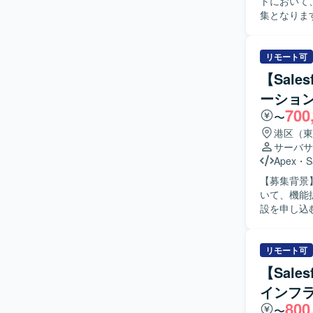
トにおいて
験を積んでいただけます。 【開発環境】 Salesfor
集となります。 【作業内容】 PMとしては、プロジェクト全体の進
境）、Apex
ケジュール
ます。
び品質・納
運用フロー設
リモート可
ー、テスト計
【Sal
設定・開発、
ーショ
およびテスト
700
像】 上流
〜
日本語でコ
港区（東
にご活躍い
サーバサ
解の深化に取り組ん
Apex
・
S
クトセンター領域
【募集背景
能を活用し
いて、機能拡張お
ンで、大規
設を申し込む
キャリア形成に取り組んでいただ
Salesf
た構成にて
を中心とし
行います。
なり、仕様を
リモート可
人物像】 
【Sales
ュニケーシ
インフ
インに対して
800
力】 大規
〜