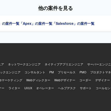
求めています。 【ポジションの魅力】 数百名規模を想定した
他の案件を見る
rce Service Cloud導入において、要件定義から本番導入まで一貫して携
 【開発環境】 Salesforce Sales Cloud、Salesforce Service Cloudを利用
」の案件一覧
「Apex」の案件一覧
「Salesforce」の案件一覧
ニア
ネットワークエンジニア
ネイティブアプリエンジニア
サーバーエンジニ
ックエンジニア
コンサルタント
PM
プリセールス
PMO
プロダクトマネ
ebマーケティング
Webディレクター
Webデザイナー
コーダー
デザイナー
ナー
ライター
UI/UX
オペレーター
ヘルプデスク
サポート
コールセン