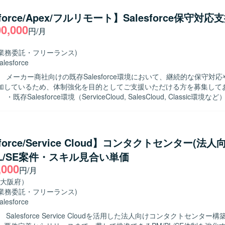
sforce/Apex/フルリモート】Salesforce保守対応
00,000
円/月
(業務委託・フリーランス)
alesforce
 メーカー商社向けの既存Salesforce環境において、継続的な保守対
加しているため、体制強化を目的としてご支援いただける方を募集して
既存Salesforce環境（ServiceCloud, SalesCloud, Classic環境
合せ対応を行っていただきます。 ・顧客との週次定例ミーティングに参
せや課題整理、対応内容の説明を実施していただきます。 ・既存機能の
、標準機能および軽微なApex、Visualforceを用いた機能改修を行っ
規機能について、対応方針の検討から設計・実装・受け入れまで一連の対
sforce/Service Cloud】コンタクトセンター(法人
ます。 ・その他、関連する開発要件についても状況に応じて対応してい
PL/SE案件・スキル見合い単価
,000
いただける方を求めております。 ・Salesforceに関する知識や経験
円/月
機能や周辺サービスについても前向きにキャッチアップしていただける
大阪府）
(業務委託・フリーランス)
c環境など）に関わることで、幅広い機能・領域の知見を深めていただけます
alesforce
まで一貫して対応することで、上流工程から開発までのスキルをバラン
Salesforce Service Cloudを活用した法人向けコンタクトセンター
きます。 ・継続的な保守・改善を通じて、長期的な関係構築と業務理解