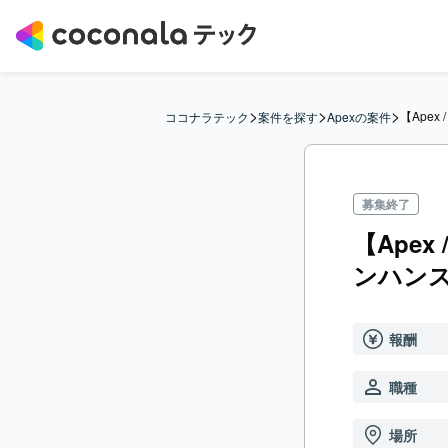
>
>
>
【Apex 
ココナラテック
案件を探す
Apexの案件
募集終了
【Apex 
ンハン
報酬
職種
場所