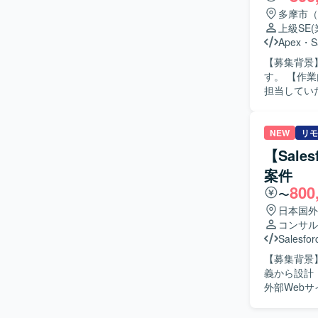
Salesf
多摩市（
す。画面開
上級SE
き、将来的な
Apex
・
S
Salesf
【募集背景
行います。
す。 【作業内容】 金融系顧客向けワークフロー基盤（Salesforce）導入および開発支援業務を
定していま
担当してい
ト、リリースまで一
ーションを
き、新しい
NEW
リモ
です。 【ポジションの魅力】 金融業界向けのSalesforce案件に携わることで、Financial
【Sales
Servic
案件
スまで幅広
800
環境】 Sa
〜
日本国外
コンサル
Salesfor
【募集背景】 S
義から設計・導
外部Webサ
理を行う仕
援を行っていただきます。 【求める人物