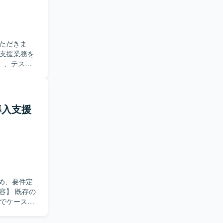
いただけま
ことがで
ション開発を
ただきま
た進め方を想
）、テス
称で遂行で
ポジション
ud導入支援
整からリリー
【開発
するため、要件定
上でケース管
、UAT支