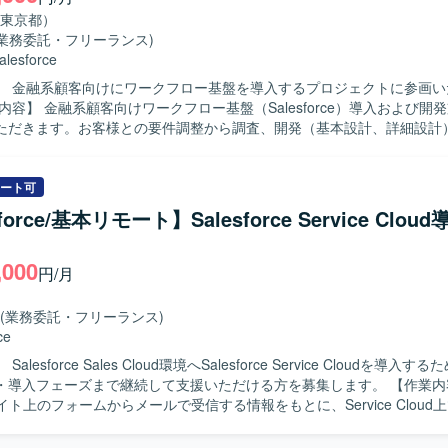
orceを中心としたクラウドアプリケーション開発のスキルを同時に習得して
東京都）
発の比重が高いため、ユーザー体験を意識した設計・実装の経験を積む
(業務委託・フリーランス)
フルスタック志向のキャリアにもつながるポジションです。 【開発環境】
alesforce
orceを基盤とした環境で、ApexやAuraなどの機能を用いたWebアプリケー
】 金融系顧客向けにワークフロー基盤を導入するプロジェクトに参画い
帳票はSVF Cloudを利用し、アジャイル開発のプラクティスを取り入れ
す。
ただきます。お客様との要件調整から調査、開発（基本設計、詳細設計
連の工程をご担当いただきます。 【求める人物像】 自ら進んでコミュニケ
図りながら要件調整ができる方を求めています。想定される作業を一人
業務についても積極的に学びキャッチアップいただける方にマッチする
ート可
force/基本リモート】Salesforce Service Clo
e Cloudをはじめとした金融領域特有の知見を深めていただけます。要件調
い工程を経験できるため、上流工程スキルや折衝力の向上も期待できます。 
,000
lesforceを中心としたワークフロー基盤上での開発環境となります。
円/月
(業務委託・フリーランス)
ce
alesforce Sales Cloud環境へSalesforce Service Cloudを導入
入フェーズまで継続して支援いただける方を募集します。 【作業内容】 既存の
イト上のフォームからメールで受信する情報をもとに、Service Cloud
組みを構築します。要件定義後半から参画し、設計・導入、開発、テスト
像】 顧客との折衝や要件ヒアリングを通じて、関係者