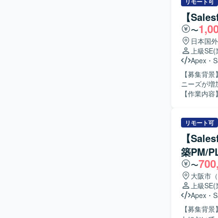
リモート可
【Sale
1,0
〜
日本国外
上級SE
Apex
・
S
【募集背景】
ニーズが増
【作業内容】 ・
守対応や問
のすり合わ
る質疑応答や
リモート可
す。 ・新
【Sale
ていただき
築PM/
す。 【求める人物像】 ・顧客とのコミュニケーションを通じて課題を整理し、自ら主体的に提
700
案・推進して
〜
つ、新しい
大阪市（
いです。 【ポジションの魅力】 ・Salesforceの複数クラウド（ServiceCloud, SalesCloud,
上級SE
Classi
Apex
・
S
衝から実装
【募集背景】 
ることがで