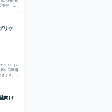
するための募
環境となっており
ビューおよ
、業務および
の管理・フォロ
rce機能の
アプリケ
スト仕様書作成
。能動的に
り組める方
案や業務理
ceなどの最新機
ジェクトにお
れのポジショ
的な視点で
ただきます。
かし、画面機能
構築・開発を
業がメインと
る
周囲とコミ
】金融向け
、金融ドメ
知識と、