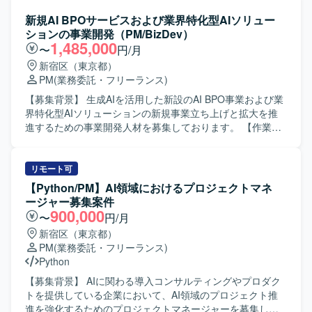
者と連携し主体的に課題解決に取り組める方にご活躍いた
システムのアカウント管理機能を新システムへ移行完了す
だきたいと考えております。長期的な参画を前提に、継続
るまでのプロジェクト管理を行っていただきます。スクラ
新規AI BPOサービスおよび業界特化型AIソリュー
的な改善提案や業務理解の深化に取り組んでいただける方
ム開発ではカバーしきれないリリース管理やプロジェクト
ションの事業開発（PM/BizDev）
を歓迎いたします。 【ポジションの魅力】 法人向けコンタ
横断のマネジメントを担い、新しい認証・認可基盤の安全
1,485,000
〜
円/月
クトセンター領域において、Salesforce Service Cloudや
かつ確実な移行を実現していただきます。具体的には、リ
新宿区（東京都）
Data Cloud / Agentforceなどの最新機能を活用した構築プロ
リースに対するQCDの管理とコントロール、各種ドキュメ
PM
(業務委託・フリーランス)
ジェクトに上流から参画できる環境です。PM/PL/SEそれぞ
ントの作成およびメンテナンス、関係各所とのコミュニケ
れのポジションで、大規模案件の推進経験や外部連携を含
ーションによる課題・リスク・依存関係の整理とプロジェ
【募集背景】 生成AIを活用した新設のAI BPO事業および業
む統合案件の知見を深めながら、長期的な視点でキャリア
クト推進を行っていただきます。 【求める人物像】 ビジネ
界特化型AIソリューションの新規事業立ち上げと拡大を推
形成に取り組んでいただけます。 【開発環境】 Salesforce
ス、開発、インフラ、運用それぞれの立場を理解しながら
進するための事業開発人材を募集しております。 【作業内
Service Cloudを中心とした構成にて、CTIや外部システム
円滑にコミュニケーションを取れる方を求めております。
容】 生成AIを活用したBPOサービスや業界特化型AIソリュ
とのAPI・SSO・バッチ連携などを含む環境での構築・開発
技術的な設計や実装を担う役割ではありませんが、webシス
ーションの事業開発およびPM業務をご担当いただきます。
を行います。
テム開発やAWS、認証セキュリティ系技術への理解を持
顧客やパートナー企業へのヒアリングを通じて潜在的課題
リモート可
ち、アーキテクトやエンジニアとの議論を的確に把握しな
を抽出・構造化し、業務プロセスを詳細に分解した上でAI
【Python/PM】AI領域におけるプロジェクトマネ
がら、プロジェクト全体を主体的にリードできる方が望ま
エージェント化に向けた要件定義・仕様策定を行います。
ージャー募集案件
しいです。 【ポジションの魅力】 エンド内の重要な認証・
AI実行ログや品質KPIに基づき、プロダクトおよび運用の改
900,000
〜
円/月
認可基盤の刷新およびID基盤移行に中心メンバーとして関
善サイクルを設計・実行していただきます。エンジニアや
新宿区（東京都）
わることができるポジションです。プロジェクト横断のマ
デザイナーと連携しながらプロダクトの機能企画や開発デ
PM
(業務委託・フリーランス)
ネジメントを通じて、セキュリティ・認証基盤ID系の知見
ィレクションを行い、展示会や商談を通じて得られた顧客
Python
や大規模リリース管理の経験を深めていただけます。 【開
フィードバックをプロダクトへ反映していただきます。
発環境】 認証・認可基盤におけるAzureからAWSへの移行
【求める人物像】 ベンチャー気質なカルチャーに抵抗がな
【募集背景】 AIに関わる導入コンサルティングやプロダク
プロジェクトに携わっていただきます。
く、ロジカルかつタフさを持ち合わせている方を求めてお
トを提供している企業において、AI領域のプロジェクト推
ります。正解のない新規事業環境で主体的に仮説検証を繰
進を強化するためのプロジェクトマネージャーを募集して