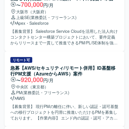
700,000
〜
円/月
大阪市（大阪府）
上級SE
(業務委託・フリーランス)
Apex
・
Salesforce
【募集背景】 Salesforce Service Cloudを活用した法人向け
コンタクトセンター構築プロジェクトにおいて、要件定義
からリリースまで一貫して推進できるPM/PL/SE体制を強化
するための募集となります。 【作業内容】 PMとしては、
プロジェクト全体の進捗・課題・リスク管理、スケジュー
ル調整、顧客折衝、各種会議のファシリテート、メンバー
リモート可
管理、成果物レビューおよび品質・納期・スコープ管理を
急募【AWS/セキュリティ/リモート併用】ID基盤移
ご担当いただきます。 PLとしては、業務要件整理、業務お
行PM支援（AzureからAWS）案件
よび運用フロー設計、Salesforce機能設計・仕様調整、設計
920,000
〜
円/月
レビュー、開発メンバーの管理・フォロー、テスト計画や
中央区（東京都）
移行・リリース支援をご担当いただきます。 SEとしては、
PM
(業務委託・フリーランス)
Salesforce機能の設定・開発、外部連携のSalesforce側対
AWS
応、設計書などのドキュメント作成、テスト仕様書作成お
よびテスト実施、不具合対応、移行・リリース支援をご担
【募集背景】 現行PMの離任に伴い、新しい認証・認可基盤
当いただきます。 【求める人物像】 上流工程を自走でき、
への移行プロジェクトを円滑に推進いただけるPMを募集し
設計から実装まで一貫して対応できる方を求めています。
ております。 【作業内容】 エンド内の認証・認可・アカウ
能動的に日本語でコミュニケーションを取りながら、関係
ント管理基盤の構築および既存統合IDシステムとポイント