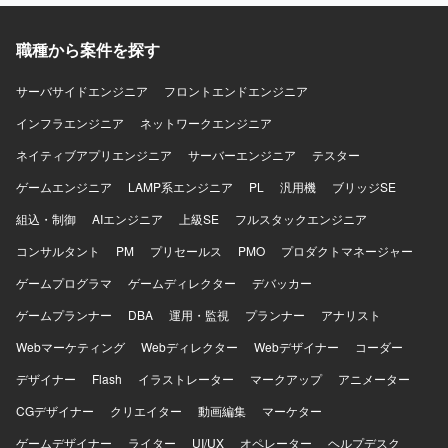
発言語はPythonをメインとし、各種LLMやAIツールを用い
に振り分ける運用、利用ログ・問い合わせデータの分析と
た環境でプロジェクトを推進していただきます。
問い合わせの一次対応効率化、CVR・チャーン率・NPS な
職種から案件を探す
ど事業 KPI のモニタリングと改善に取り組んでいただきま
す。 【求める人物像】 数字を用いて成果を振り返りながら
改善に取り組める方、課題を自ら発見しスコープを切って
サーバサイドエンジニア
フロントエンドエンジニア
主体的に動ける方、顧客の成功を第一に考えつつ事業成長
インフラエンジニア
ネットワークエンジニア
にもコミットできる方を求めております。 【ポジションの
魅力】 PLG 型プロダクトにおけるカスタマーサクセスの設
ネイティブアプリエンジニア
サーバーエンジニア
テスター
計から運用まで一気通貫で関わることができ、コンテンツ
ゲームエンジニア
やコミュニティを通じてスケーラブルな顧客成功の仕組み
LAMP系エンジニア
PL
汎用機
ブリッジSE
づくりに携わることができます。事業 KPI を起点にした改
組込・制御
AIエンジニア
上級SE
フルスタックエンジニア
善活動を通じて、SaaS ビジネスにおける成長ドライバーを
実践的に学べる環境です。 【開発環境】 Slack / Discord な
コンサルタント
PM
プリセールス
PMO
プロダクトマネージャー
どのオンラインコミュニティツールや、マーケティングオ
ゲームプログラマ
ゲームディレクター
デバッカー
ートメーション、CRM、利用ログ分析ツール、AI ツール
（Claude / ChatGPT 等）を活用した業務環境になります。
ゲームプランナー
DBA
運用・監視
プランナー
アナリスト
Webマーケティング
Webディレクター
Webデザイナー
コーダー
デザイナー
Flash
イラストレーター
マークアップ
アニメーター
CGデザイナー
クリエイター
動画編集
マーケター
ゲームデザイナー
ライター
UI/UX
オペレーター
ヘルプデスク