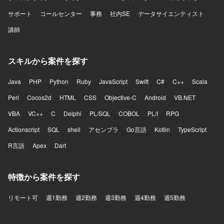
サポート
コールセンター
事務
社内SE
データサイエンティスト
講師
スキルから案件を探す
Java
PHP
Python
Ruby
JavaScript
Swift
C#
C++
Scala
Perl
Cocos2d
HTML
CSS
Objective-C
Android
VB.NET
VBA
VC++
C
Delphi
PL/SQL
COBOL
PL/I
RPG
Actionscript
SQL
shell
アセンブラ
Go言語
Kotlin
TypeScript
R言語
Apex
Dart
特徴から案件を探す
リモート可
週1勤務
週2勤務
週3勤務
週4勤務
週5勤務