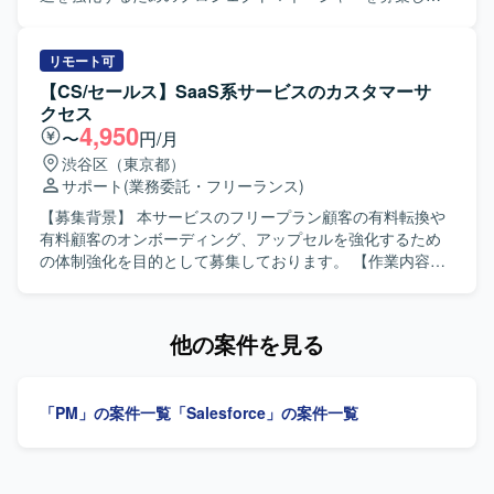
り返しながら業務を推進できる方にマッチしたポジション
おります。 【作業内容】 AIに関わる導入コンサルティング
です。 【ポジションの魅力】 最先端の生成AI技術を活用
やプロダクトを提供しているエンドにて、プロジェクトマ
し、業務の自動化・完結を目指す新規事業の立ち上げフェ
ネージャーとして各開発案件を担当していただきます。ク
リモート可
ーズから関わることができます。顧客の課題ヒアリングか
ライアントの業務理解と課題特定を行い、AI活用の全体戦
【CS/セールス】SaaS系サービスのカスタマーサ
ら業務プロセスの分解、AIエージェントへの落とし込み、
略やロードマップを策定しながら、提案書作成やプレゼン
クセス
プロダクトの仕様検討からリリースまで一貫して関与でき
テーションを実施していただきます。PRDや要件定義書、
4,950
〜
円/月
るため、事業とプロダクトの両面で大きな裁量を持ってご
仕様書の作成を通じて顧客との合意形成を行い、開発チー
渋谷区（東京都）
活躍いただけます。少人数のチームでプロダクト企画、マ
ムのマネジメントやスケジュール・品質・コストの管理を
サポート
(業務委託・フリーランス)
ーケティング、営業活動を同時並行で推進しながら、事業
行っていただきます。また、技術検証やプロトタイピン
の勝ちパターン構築に直接貢献できる点も魅力です。 【開
グ、生成AIの技術検証やプロンプトチューニングなど、自
【募集背景】 本サービスのフリープラン顧客の有料転換や
発環境】 生成AIおよびAIエージェントを活用したソリュー
ら手を動かして検証し、その結果を報告書やプロジェクト
有料顧客のオンボーディング、アップセルを強化するため
ション開発環境を前提として、エンジニアやデザイナーと
進捗レポートとして取りまとめていただきます。 【求める
の体制強化を目的として募集しております。 【作業内容】
連携しながらプロダクト開発を進めております。
人物像】 クライアントの業務フローに深く入り込み、潜在
フリープラン顧客の有料転換や有料顧客のオンボーディン
的な課題を見抜く力をお持ちの方を求めております。顧客
グ、アップセルまでを設計・運用していただきます。1社ず
課題のヒアリングから要件定義、プロトタイプへの落とし
つの個別対応ではなく、ヘルプ記事・動画・ウェビナー・
他の案件を見る
込みまで主体的に推進できる方、AI領域の技術に関心を持
自動化メール・コミュニティを活用して仕組みとして顧客
ち継続的にキャッチアップしていく意欲のある方にご活躍
を成功に導いていただきます。具体的には、ヘルプ記事・
いただけます。 【ポジションの魅力】 AI領域における戦略
動画・FAQ の企画と作成、ウェビナー・オンボーディング
「PM」の案件一覧
「Salesforce」の案件一覧
立案から技術検証まで、上流から実行フェーズまで一気通
セッション・コミュニティ（Slack / Discord）の設計と運
貫で関わることができるポジションです。各種LLMやAIツ
営、フリーから有料転換や有料からカスタム契約へのアッ
ールを活用したプロジェクトを通じて、先端技術とビジネ
プセルシナリオ設計（メール自動化含む）、お客様の声を
スの両面でスキルを高めていただけます。 【開発環境】 開
個別対応・ヘルプ記事化・プロダクトへのフィードバック