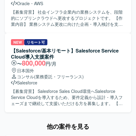
Oracle
・
AWS
を深めていただけます。要件調整からリリースまで幅広い
工程を経験できるため、上流工程スキルや折衝力の向上も
【募集背景】 社会インフラ企業内の業務システムを、段階
期待できます。 【開発環境】 Salesforceを中心としたワー
的にソブリンクラウドへ更改するプロジェクトです。 【作
クフロー基盤上での開発環境となります。
業内容】 業務システム更改に向けた企画・導入検討を支援
します。他システムへの導入企画、提案ストーリーや論
点、見積前提条件、開発プロセスの整理を行います。
Oracle Alloyを活用した構成検討、各チームとの要件整理、
NEW
リモート可
ITPC審査向け資料および上層部向け上申資料の作成・説明
【Salesforce/基本リモート】Salesforce Service
を担当します。 【求める人物像】 関係者と連携しながら論
Cloud導入支援案件
点や要件を整理し、上層部向けに分かりやすく説明できる
800,000
〜
円/月
方を求めています。 【ポジションの魅力】 大規模な業務シ
日本国外
ステム更改において、構想・企画検討から導入検討まで幅
コンサル
(業務委託・フリーランス)
広く携われます。 【開発環境】 Oracle Alloy、Oracle、OCI
Salesforce
を活用します。
【募集背景】 Salesforce Sales Cloud環境へSalesforce
Service Cloudを導入するため、要件定義から設計・導入フ
ェーズまで継続して支援いただける方を募集します。 【作
業内容】 既存の外部Webサイト上のフォームからメールで
受信する情報をもとに、Service Cloud上でケース管理を行
う仕組みを構築します。要件定義後半から参画し、設計・
他の案件を見る
導入、開発、テスト、UAT支援を行っていただきます。
【求める人物像】 顧客との折衝や要件ヒアリングを通じ