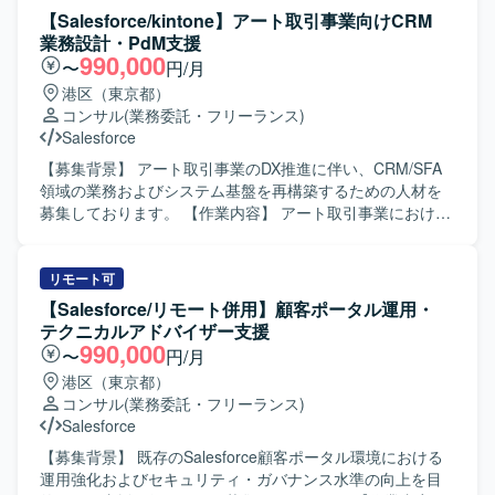
【Salesforce/kintone】アート取引事業向けCRM
業務設計・PdM支援
990,000
〜
円/月
港区（東京都）
コンサル
(業務委託・フリーランス)
Salesforce
【募集背景】 アート取引事業のDX推進に伴い、CRM/SFA
領域の業務およびシステム基盤を再構築するための人材を
募集しております。 【作業内容】 アート取引事業における
CRM/SFA領域の現状分析および課題整理を行っていただき
ます。 Salesforceやkintone等に分散している顧客情報・営
業活動情報の運用状況を調査し、顧客管理・営業管理業務
リモート可
のTo-Be設計を実施していただきます。 顧客管理領域のデ
【Salesforce/リモート併用】顧客ポータル運用・
ータモデル設計、運用ルール策定、CRMデータ移行方針の
テクニカルアドバイザー支援
策定を行っていただきます。 業務要件を機能要件・画面要
990,000
〜
円/月
件・データ要件へと落とし込み、仕様として整理していた
港区（東京都）
だきます。 経営層、業務部門、開発チームとの間で調整を
コンサル
(業務委託・フリーランス)
行い、MVP策定やフェーズ分け、優先順位付けをリードし
Salesforce
ていただきます。 会議のファシリテーションおよび論点整
理を通じて、意思決定を支援していただきます。 【求める
【募集背景】 既存のSalesforce顧客ポータル環境における
人物像】 顧客側PdMを支援する立場として、事業目線で課
運用強化およびセキュリティ・ガバナンス水準の向上を目