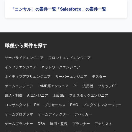
て、関係者と円滑に連携できる方を求めています。 【ポジ
「コンサル」の案件一覧
「Salesforce」の案件一覧
ションの魅力】 数百名規模を想定したSalesforce Service
Cloud導入において、要件定義から本番導入まで一貫して携
わることができます。 【開発環境】 Salesforce Sales
Cloud、Salesforce Service Cloudを利用します。
職種から案件を探す
サーバサイドエンジニア
フロントエンドエンジニア
インフラエンジニア
ネットワークエンジニア
ネイティブアプリエンジニア
サーバーエンジニア
テスター
ゲームエンジニア
LAMP系エンジニア
PL
汎用機
ブリッジSE
組込・制御
AIエンジニア
上級SE
フルスタックエンジニア
コンサルタント
PM
プリセールス
PMO
プロダクトマネージャー
ゲームプログラマ
ゲームディレクター
デバッカー
ゲームプランナー
DBA
運用・監視
プランナー
アナリスト