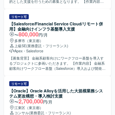
題を整理し、意思決定を支援できる方を求めております。
的とした支援を行うための募集となります。 【作業内容】
複数のステークホルダーと建設的にコミュニケーションを
Salesforce環境に対するセキュリティ設定評価や現状課題の
取りながら、論点を整理し合意形成をリードできる方を想
抽出、改善計画の立案などのアセスメント業務を行ってい
定しております。 【ポジションの魅力】 事業の中核である
ただきます。また、先方運用チームへの技術支援やテクニ
リモート可
アート取引領域において、CRM業務および基幹システムの
カル相談対応、ベストプラクティスの提供などの技術相
【Salesforce/Financial Service Cloud/リモート併
設計から関与していただけます。 経営層から現場部門、開
談・伴走支援を実施していただきます。さらに、メンバー
用】金融向けインフラ基盤導入支援
発チームまで横断的に関わりながら、DX推進に直接貢献で
育成やスキルトランスファーを通じたナレッジ共有を行
800,000
〜
円/月
きるポジションです。 CRMデータ基盤や業務プロセスの設
い、システム運用面での妥当性評価や安全性に関するアド
多摩市（東京都）
計を通じて、上流工程のスキルを高めることができます。
バイスなどのガバナンス支援にも携わっていただきます。
上級SE
(業務委託・フリーランス)
【開発環境】 Salesforceやkintoneなどのクラウド型CRMプ
【求める人物像】 Salesforceに関する豊富な知見をもち、
Apex
・
Salesforce
ラットフォームを中心とした環境を想定しております。
自ら課題を抽出し改善提案まで推進いただける方を求めて
います。運用チームや関係者と円滑にコミュニケーション
【募集背景】 金融系顧客向けにワークフロー基盤を導入す
を取りながら、技術面とマネジメントの両面で主体的にリ
るプロジェクトに参画いただきます。 【作業内容】 金融系
ードいただける方が望ましいです。 【ポジションの魅力】
顧客向けワークフロー基盤（Salesforce）導入および開発支
Service CloudおよびExperience Cloudを中心とした大規模
援業務を担当していただきます。お客様との要件調整から
環境において、セキュリティやガバナンスを含む上流工程
調査、開発（基本設計、詳細設計）、テスト、リリースま
から運用支援まで一貫して関わることができます。技術支
で一連の工程をご担当いただきます。 【求める人物像】 自
リモート可
援だけでなくメンバー育成やスキルトランスファーを通じ
ら進んでコミュニケーションを図りながら要件調整ができ
【Oracle】Oracle Alloyを活用した大規模業務シス
て組織全体のレベルアップに貢献できる点も魅力です。
る方を求めています。想定される作業を一人称で遂行で
テム更改構想・導入検討支援
【開発環境】 Service CloudおよびExperience Cloudを中心
き、新しい業務についても積極的に学びキャッチアップい
2,700,000
〜
円/月
としたSalesforce環境において、権限管理やセキュリティ設
ただける方にマッチするポジションです。 【ポジションの
江東区（東京都）
計などの運用・改善業務を行います。
魅力】 金融業界向けのSalesforce案件に携わることで、
コンサル
(業務委託・フリーランス)
Financial Service Cloudをはじめとした金融領域特有の知見