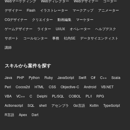
Webマーケティング
Webディレクター
Webデザイナー
コーダー
デザイナー
Flash
イラストレーター
マークアップ
アニメーター
CGデザイナー
クリエイター
動画編集
マーケター
ゲームデザイナー
ライター
UI/UX
オペレーター
ヘルプデスク
サポート
コールセンター
事務
社内SE
データサイエンティスト
講師
スキルから案件を探す
Java
PHP
Python
Ruby
JavaScript
Swift
C#
C++
Scala
Perl
Cocos2d
HTML
CSS
Objective-C
Android
VB.NET
VBA
VC++
C
Delphi
PL/SQL
COBOL
PL/I
RPG
Actionscript
SQL
shell
アセンブラ
Go言語
Kotlin
TypeScript
R言語
Apex
Dart