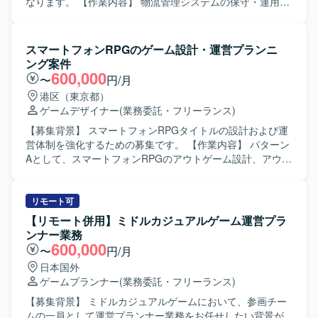
組み、AIが業務を遂行する世界観の実現に直結する開発経
IPによる大規模ゲーム開発からインディーゲーム開発ま
なります。 【作業内容】 物流管理システムの保守・運用業
験を積むことができます。 【開発環境】 詳細な技術スタッ
で、多様なプロジェクトに企画初期段階から運用・海外展
務をご担当いただきます。システムの改善案件における要
クや使用ツールは専用ドキュメントに整理されており、
開まで一気通貫で関わることができます。IPの価値最大化
件整理や設計、開発、テストまでを一貫して実施していた
Webサービス開発に適したモダンな環境が整備されていま
を目指したものづくりを経験でき、国内最大級の開発体制
だきます。ユーザーからの問い合わせ内容をもとにした調
スマートフォンRPGのゲーム設計・運営プランニ
す。AIコーディングエージェントを前提にした開発プロセ
と高度な運用ノウハウを生かした長期的なヒットタイトル
査や不具合対応、改善提案なども行っていただきます。
ング案件
スや評価基盤なども順次整備されています。
創出に携わることができます。自律的に価値創出を行うカ
【求める人物像】 ユーザーの立場に立って課題を整理し、
600,000
〜
円/月
ルチャーの中で、大きな裁量を持って挑戦できる環境で
主体的に改善に取り組んでいただける方を求めています。
港区（東京都）
す。 【開発環境】 ゲーム開発に最適な機材を含む環境が整
関係者とのコミュニケーションを円滑に行いながら、責任
ゲームデザイナー
(業務委託・フリーランス)
備されており、ご希望に応じて必要な機材や勉強会参加、
感を持って業務を遂行できる方を歓迎します。 【ポジショ
R&D等の技術投資が行われます。快適なオフィス環境やリ
ンの魅力】 物流管理システムの保守・運用から改善開発ま
【募集背景】 スマートフォンRPGタイトルの設計および運
ラクゼーションスペースなども備えた開発環境となってお
で幅広く携わることで、業務理解とシステム開発スキルの
営体制を強化するための募集です。 【作業内容】 パターン
ります。
双方を高めることができます。ユーザーとの距離が近く、
Aとして、スマートフォンRPGのアウトゲーム設計、アウト
改善の効果を実感しながら継続的にスキルアップしていた
ゲーム部分のデータ設計、イベント設計やデータ分析など
だけます。 【開発環境】 WebアプリケーションおよびSQL
の運営プランニングをご担当いただきます。パターンBとし
を用いたシステム開発環境での業務となります。ジョブ管
て、スマートフォンRPGのバトル設計、バトルのレベルデ
リモート可
理ツールとしてJP1を利用するケースがあります。
ザイン設計、キャラ設計などのバランス調整をご担当いた
【リモート併用】ミドルカジュアルゲーム運営プラ
だきます。 【求める人物像】 ゲームの世界観や企画意図を
ンナー業務
理解しながら、自ら主体的に提案や設計を進めていただけ
600,000
〜
円/月
る方を求めています。関係者とのコミュニケーションを大
日本国外
切にしながら、データ分析やバランス調整を通じてユーザ
ゲームプランナー
(業務委託・フリーランス)
ー体験の向上を目指していただける方です。 【ポジション
の魅力】 スマートフォンRPGにおけるアウトゲームやバト
【募集背景】 ミドルカジュアルゲームにおいて、参画チー
ル部分の中核設計に関わることができ、イベント設計やデ
ムの一員として運営プランナー業務をお任せしたい背景が