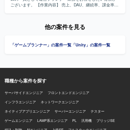
ータ分析などを通じて、ゲーム運営全体への影響度の高い
ございます。 【作業内容】 売上、DAU、継続率、課金率な
業務に携わることができます。プレイヤー体験に直結する
ど各種KPIの分析を行います。また、施策実施後の効果検証
レベルデザインやキャラ設計にも深く関与していただけま
および課題の整理・改善提案を行います。分析結果に基づ
す。 【開発環境】 スマートフォン向けゲーム開発環境にお
く運営施策や改善案の企画立案を担当します。週次・月次
他の案件を見る
いて、アウトゲームおよびバトル設計に必要な各種ツール
の売上予測および着地見込み資料を作成します。クライア
や分析基盤を利用して業務を行っていただきます。
ント向けレポートおよび提案資料の作成を行います。クラ
イアントとの折衝、要件整理・調整を行い、一連の運営業
「ゲームプランナー」の案件一覧
「Unity」の案件一覧
務を主体的に推進していただきます。 【求める人物像】 ク
ライアントの要望を整理し提案・説明できる方を求めてい
ます。社内外の関係者と円滑にコミュニケーションをとれ
る方を歓迎いたします。能動的に動き、数値を基に課題を
特定し、改善案を立案できる方を求めています。 【ポジシ
ョンの魅力】 ミドルカジュアルゲームの運営において、KPI
職種から案件を探す
分析から施策立案、クライアントへの提案まで一連のプロ
セスに主体的に関わることができます。データドリブンな
運営に携わりながら、運営ディレクターやリードプランナ
サーバサイドエンジニア
フロントエンドエンジニア
ーとしてのキャリア形成にもつなげていただけます。 【開
インフラエンジニア
ネットワークエンジニア
発環境】 ミドルカジュアルゲームの運営プロジェクトにお
いて、各種KPIデータを活用した分析および資料作成を行う
ネイティブアプリエンジニア
サーバーエンジニア
テスター
環境で業務を進めていただきます。
ゲームエンジニア
LAMP系エンジニア
PL
汎用機
ブリッジSE
組込・制御
AIエンジニア
上級SE
フルスタックエンジニア