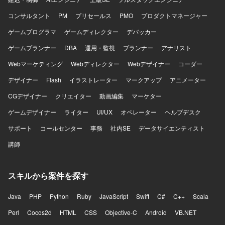
コンサルタント
PM
プリセールス
PMO
プロダクトマネージャー
ゲームプログラマ
ゲームディレクター
デバッカー
ゲームプランナー
DBA
運用・監視
プランナー
アナリスト
Webマーケティング
Webディレクター
Webデザイナー
コーダー
デザイナー
Flash
イラストレーター
マークアップ
アニメーター
CGデザイナー
クリエイター
動画編集
マーケター
ゲームデザイナー
ライター
UI/UX
オペレーター
ヘルプデスク
サポート
コールセンター
事務
社内SE
データサイエンティスト
講師
スキルから案件を探す
Java
PHP
Python
Ruby
JavaScript
Swift
C#
C++
Scala
Perl
Cocos2d
HTML
CSS
Objective-C
Android
VB.NET