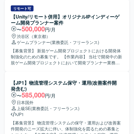
容】 AIコーディングエージェントを自ら活用しながら、設
計・実装・レビュー・障害対応までを担当し、開発チーム
リモート可
をリードしていただきます。 プロダクトマネージャーやUX
【Unity/リモート併用】オリジナルIPインディーゲ
デザイナー、各分野のテックリードと協議しながら、プロ
ーム開発プランナー案件
ダクト開発の方向性と実現可能性を検討していただきま
500,000
〜
円/月
す。 現場の技術課題に対してエンジニアと議論し、課題解
渋谷区（東京都）
決を促進していただきます。 機能開発・負債解消・技術投
ゲームプランナー
(業務委託・フリーランス)
資のバランスを考慮した開発ロードマップを策定し、その
実現をリードしていただきます。 AI駆動開発を前提とした
【募集背景】 新規ゲーム開発プロジェクトにおける開発体
チーム運営を行い、メンバーが開発に集中できる環境を整
制強化のための募集です。 【作業内容】 当社で開発中の新
備していただきます。 開発チームの機能デリバリーの責任
規ゲーム開発プロジェクトにおいて開発プランナー業務を
者として、チーム全体のアウトプット品質と速度に責任を
ご担当いただきます。ゲーム企画策定や仕様書作成、クリ
持っていただきます。 【求める人物像】 AI駆動開発への高
エイターとの連携、ストア対応等を行っていただきます。
い関心と適応力があり、新しい開発スタイルを自ら推進し
小規模なチームでの開発となり、将来的に他セクションや
【JP1】物流管理システム保守・運用(改善案件開
ていただける方を求めています。 ドメイン知識とAI技術を
新規タイトルを含めた他プロジェクトへの異動や、マネジ
発含む)
組み合わせて価値あるプロダクトを創出することに意欲的
メントへのミッション変更なども可能です。 【求める人物
585,000
〜
円/月
で、関係者と協働しながら主体的に課題解決を進めていた
像】 インディーゲームやアドベンチャーゲームへの強い興
日本国外
だける方が望ましいです。 【ポジションの魅力】 新規プロ
味や知見をお持ちで、主体的に課題を発見し解決しながら
上級SE
(業務委託・フリーランス)
ダクトの立ち上げ初期フェーズから参画し、プロダクトコ
業務を推進いただける方を求めています。チームでのもの
JP1
ンセプトの具体化や根幹機能の設計・実装に大きな裁量を
づくりを楽しみ、少数精鋭な環境で職能にこだわらず幅広
持って関われます。 AIの精度向上やカバー範囲拡大、外部
い業務に携わることにやりがいを感じていただける方を歓
【募集背景】 物流管理システムの保守・運用および改善案
サービスとの連携強化といった重要テーマに主導的に取り
迎いたします。 【ポジションの魅力】 オリジナルIPや有力
件開発のニーズ拡大に伴い、体制強化を図るための募集と