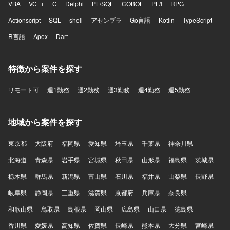
VBA
VC++
C
Delphi
PL/SQL
COBOL
PL/I
RPG
Actionscript
SQL
shell
アセンブラ
Go言語
Kotlin
TypeScript
R言語
Apex
Dart
特徴から案件を探す
リモート可
週1勤務
週2勤務
週3勤務
週4勤務
週5勤務
地域から案件を探す
東京都
大阪府
福岡県
愛知県
埼玉県
千葉県
神奈川県
北海道
青森県
岩手県
宮城県
秋田県
山形県
福島県
茨城県
栃木県
群馬県
新潟県
富山県
石川県
福井県
山梨県
長野県
岐阜県
静岡県
三重県
滋賀県
京都府
兵庫県
奈良県
和歌山県
鳥取県
島根県
岡山県
広島県
山口県
徳島県
香川県
愛媛県
高知県
佐賀県
長崎県
熊本県
大分県
宮崎県