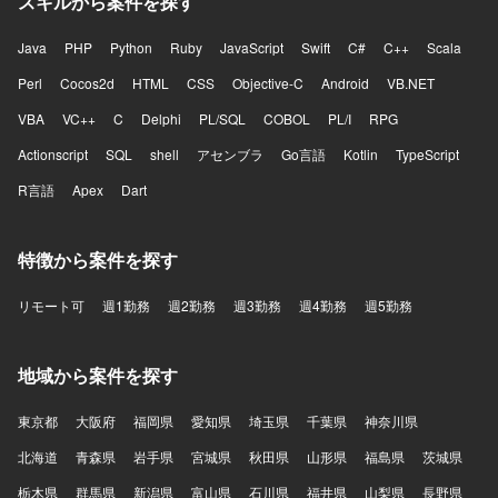
スキルから案件を探す
Java
PHP
Python
Ruby
JavaScript
Swift
C#
C++
Scala
Perl
Cocos2d
HTML
CSS
Objective-C
Android
VB.NET
VBA
VC++
C
Delphi
PL/SQL
COBOL
PL/I
RPG
Actionscript
SQL
shell
アセンブラ
Go言語
Kotlin
TypeScript
R言語
Apex
Dart
特徴から案件を探す
リモート可
週1勤務
週2勤務
週3勤務
週4勤務
週5勤務
地域から案件を探す
東京都
大阪府
福岡県
愛知県
埼玉県
千葉県
神奈川県
北海道
青森県
岩手県
宮城県
秋田県
山形県
福島県
茨城県
栃木県
群馬県
新潟県
富山県
石川県
福井県
山梨県
長野県