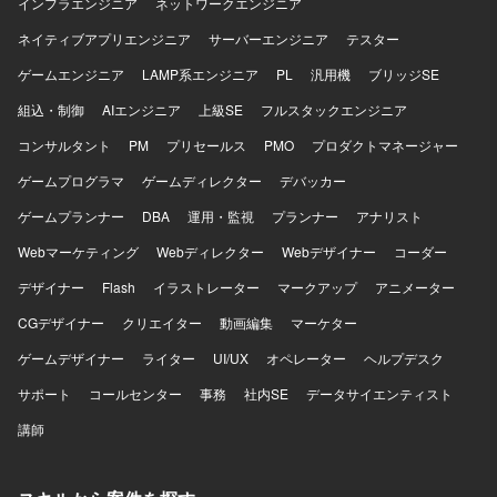
インフラエンジニア
ネットワークエンジニア
ネイティブアプリエンジニア
サーバーエンジニア
テスター
ゲームエンジニア
LAMP系エンジニア
PL
汎用機
ブリッジSE
組込・制御
AIエンジニア
上級SE
フルスタックエンジニア
コンサルタント
PM
プリセールス
PMO
プロダクトマネージャー
ゲームプログラマ
ゲームディレクター
デバッカー
ゲームプランナー
DBA
運用・監視
プランナー
アナリスト
Webマーケティング
Webディレクター
Webデザイナー
コーダー
デザイナー
Flash
イラストレーター
マークアップ
アニメーター
CGデザイナー
クリエイター
動画編集
マーケター
ゲームデザイナー
ライター
UI/UX
オペレーター
ヘルプデスク
サポート
コールセンター
事務
社内SE
データサイエンティスト
講師