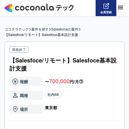
会員登録
>
>
>
ココナラテック
案件を探す
Salesforceの案件
【Salesfoce/リモート】Salesfoce基本設計支援
募集終了
【Salesfoce/リモート】Salesfoce基本設
計支援
700,000
報酬
〜
円/月
社内SE
職種
東京都
場所