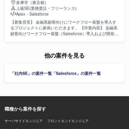
多摩市（東京都）
ジェクトに上流から参画できる環境です。PM/PL/SEそれぞ
タスクを独力でやり切る主体性をお持ちの方を求めていま
上級SE
(業務委託・フリーランス)
れのポジションで、大規模案件の推進経験や外部連携を含
す。周囲とコミュニケーションを取りながら、仕様理解や
Apex
・
Salesforce
む統合案件の知見を深めながら、長期的な視点でキャリア
設計意図を踏まえて開発を進められる方、金融ドメインに
形成に取り組んでいただけます。 【開発環境】 Salesforce
対しても学習意欲を持って取り組んでいただける方が望ま
【募集背景】 金融系顧客向けにワークフロー基盤を導入す
Service Cloudを中心とした構成にて、CTIや外部システム
しいです。 【ポジションの魅力】 大規模なメガバンク向け
るプロジェクトに参画いただきます。 【作業内容】 金融系
とのAPI・SSO・バッチ連携などを含む環境での構築・開発
システム開発に参画することで、金融業界特有の業務知識
顧客向けワークフロー基盤（Salesforce）導入および開発支
を行います。
と、Salesforceを中心としたクラウドアプリケーション開発
援業務を担当していただきます。お客様との要件調整から
のスキルを同時に習得していただけます。画面開発の比重
調査、開発（基本設計、詳細設計）、テスト、リリースま
が高いため、ユーザー体験を意識した設計・実装の経験を
で一連の工程をご担当いただきます。 【求める人物像】 自
他の案件を見る
積むことができ、将来的なフルスタック志向のキャリアに
ら進んでコミュニケーションを図りながら要件調整ができ
もつながるポジションです。 【開発環境】 Salesforceを基
る方を求めています。想定される作業を一人称で遂行で
盤とした環境で、ApexやAuraなどの機能を用いたWebアプ
き、新しい業務についても積極的に学びキャッチアップい
「社内SE」の案件一覧
「Salesforce」の案件一覧
リケーション開発を行います。帳票はSVF Cloudを利用し、
ただける方にマッチするポジションです。 【ポジションの
アジャイル開発のプラクティスを取り入れた進め方を想定
魅力】 金融業界向けのSalesforce案件に携わることで、
しています。
Financial Service Cloudをはじめとした金融領域特有の知見
を深めていただけます。要件調整からリリースまで幅広い
工程を経験できるため、上流工程スキルや折衝力の向上も
期待できます。 【開発環境】 Salesforceを中心としたワー
職種から案件を探す
クフロー基盤上での開発環境となります。
サーバサイドエンジニア
フロントエンドエンジニア