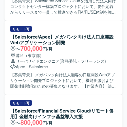
ます。 【求める人物像】 ・顧客とのコミュニケーションを
【募集背景】 Salesforce Service Cloudを活用した法人向け
通じて課題を整理し、自ら主体的に提案・推進していただ
コンタクトセンター構築プロジェクトにおいて、要件定義
ける方を求めております。 ・Salesforceに関する知識や経
からリリースまで一貫して推進できるPM/PL/SE体制を強化
験を活かしつつ、新しい機能や周辺サービスについても前
するための募集となります。 【作業内容】 PMとしては、
向きにキャッチアップしていただける方が望ましいです。
プロジェクト全体の進捗・課題・リスク管理、スケジュー
【ポジションの魅力】 ・Salesforceの複数クラウド
ル調整、顧客折衝、各種会議のファシリテート、メンバー
リモート可
（ServiceCloud, SalesCloud, Classic環境など）に関わるこ
管理、成果物レビューおよび品質・納期・スコープ管理を
【Salesforce/Apex】メガバンク向け法人口座開設
とで、幅広い機能・領域の知見を深めていただけます。 ・
ご担当いただきます。 PLとしては、業務要件整理、業務お
Webアプリケーション開発
顧客折衝から実装まで一貫して対応することで、上流工程
よび運用フロー設計、Salesforce機能設計・仕様調整、設計
700,000
〜
円/月
から開発までのスキルをバランスよく高めることができま
レビュー、開発メンバーの管理・フォロー、テスト計画や
港区（東京都）
す。 ・継続的な保守・改善を通じて、長期的な関係構築と
移行・リリース支援をご担当いただきます。 SEとしては、
サーバサイドエンジニア
(業務委託・フリーランス)
業務理解を深める経験を積んでいただけます。 【開発環
Salesforce機能の設定・開発、外部連携のSalesforce側対
Apex
・
Salesforce
境】 Salesforce（ServiceCloud, SalesCloud, Classic環
応、設計書などのドキュメント作成、テスト仕様書作成お
境）、Apex、Visualforce、AccountEngagement（旧
よびテスト実施、不具合対応、移行・リリース支援をご担
【募集背景】 メガバンク向け法人顧客の口座開設Webアプ
Pardot）などを利用した環境となっております。
当いただきます。 【求める人物像】 上流工程を自走でき、
リケーション開発プロジェクトにおいて、機能拡張および
設計から実装まで一貫して対応できる方を求めています。
開発体制強化のための募集となります。 【作業内容】 法人
能動的に日本語でコミュニケーションを取りながら、関係
顧客の口座開設を申し込むためのSalesforceベースのWebア
者と連携し主体的に課題解決に取り組める方にご活躍いた
プリケーション開発に携わっていただきます。Salesforce
だきたいと考えております。長期的な参画を前提に、継続
ApexやAura、もしくはJavaによるWebアプリケーションの
リモート可
的な改善提案や業務理解の深化に取り組んでいただける方
知見を生かし、画面機能を中心とした設計・開発・テスト
【Salesforce/Financial Service Cloud/リモート併
を歓迎いたします。 【ポジションの魅力】 法人向けコンタ
を担当していただきます。6月以降は特に開発作業がメイン
用】金融向けインフラ基盤導入支援
クトセンター領域において、Salesforce Service Cloudや
となり、仕様を踏まえた実装および単体・結合テストを自
800,000
〜
円/月
Data Cloud / Agentforceなどの最新機能を活用した構築プロ
走して進めていただきます。 【求める人物像】 与えられた