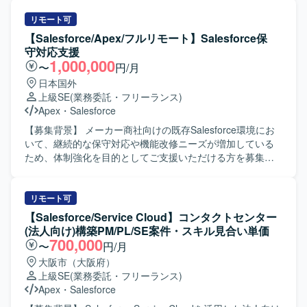
らWindowsサーバーへ移行していただきます。具体的に
は、既存バッチのPythonへの書き換え、移行に伴うテスト
リモート可
の実施、リリース作業および運用対応を行っていただきま
【Salesforce/Apex/フルリモート】Salesforce保
す。あわせて、必要に応じて新規バッチの設計・開発・テ
守対応支援
ストもご対応いただきます。 【求める人物像】 業務要件に
1,000,000
〜
円/月
対して主体的かつ責任感を持って取り組んでいただける方
日本国外
を求めております。適切なタイミングで進捗や成果、問題
上級SE
(業務委託・フリーランス)
発生時の状況を分かりやすく報告・説明できる方を歓迎い
Apex
・
Salesforce
たします。また、株式情報を取り扱うにあたり、高い倫理
観をお持ちの方を想定しております。 【ポジションの魅
【募集背景】 メーカー商社向けの既存Salesforce環境にお
力】 証券領域におけるリサーチシステムの移管プロジェク
いて、継続的な保守対応や機能改修ニーズが増加している
トに関わることで、金融ドメインの知見を深めながら、
ため、体制強化を目的としてご支援いただける方を募集し
PythonやSQLを用いたバッチ開発・移行の実務経験を積む
ております。 【作業内容】 ・既存Salesforce環境
ことができます。既存資産の移行と新規バッチ開発の双方
（ServiceCloud, SalesCloud, Classic環境など）に対する保
に携わることで、設計から運用まで一連のプロセスを経験
守対応や問合せ対応を行っていただきます。 ・顧客との週
リモート可
できる環境です。 【開発環境】 Windowsサーバー環境上
次定例ミーティングに参加し、方針のすり合わせや課題整
【Salesforce/Service Cloud】コンタクトセンター
で、PythonおよびSQLを用いたバッチ開発・運用を行いま
理、対応内容の説明を実施していただきます。 ・既存機能
(法人向け)構築PM/PL/SE案件・スキル見合い単価
す。既存環境としてLinuxサーバーも取り扱います。
の仕様に関する質疑応答や、標準機能および軽微なApex、
700,000
〜
円/月
Visualforceを用いた機能改修を行っていただきます。 ・新
大阪市（大阪府）
規機能について、対応方針の検討から設計・実装・受け入
上級SE
(業務委託・フリーランス)
れまで一連の対応を担当していただきます。 ・その他、関
Apex
・
Salesforce
連する開発要件についても状況に応じて対応していただき