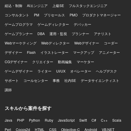
組込・制御
AIエンジニア
上級SE
フルスタックエンジニア
コンサルタント
PM
プリセールス
PMO
プロダクトマネージャー
ゲームプログラマ
ゲームディレクター
デバッカー
ゲームプランナー
DBA
運用・監視
プランナー
アナリスト
Webマーケティング
Webディレクター
Webデザイナー
コーダー
デザイナー
Flash
イラストレーター
マークアップ
アニメーター
CGデザイナー
クリエイター
動画編集
マーケター
ゲームデザイナー
ライター
UI/UX
オペレーター
ヘルプデスク
サポート
コールセンター
事務
社内SE
データサイエンティスト
講師
スキルから案件を探す
Java
PHP
Python
Ruby
JavaScript
Swift
C#
C++
Scala
Perl
Cocos2d
HTML
CSS
Objective-C
Android
VB.NET