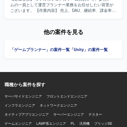
環境です。大きな裁量を持ちながら、長期的に活躍できる
迎いたします。 【ポジションの魅力】 オリジナルIPや有力
ムの一員として運営プランナー業務をお任せしたい背景が
環境づくりにも注力した組織で開発に取り組むことができ
IPによる大規模ゲーム開発からインディーゲーム開発ま
ございます。 【作業内容】 売上、DAU、継続率、課金率な
ます。 【開発環境】 クリエイティブのクオリティを高める
で、多様なプロジェクトに企画初期段階から運用・海外展
ど各種KPIの分析を行います。また、施策実施後の効果検証
ため、ご希望に応じて最適なゲーム開発環境に必要な機材
開まで一気通貫で関わることができます。IPの価値最大化
および課題の整理・改善提案を行います。分析結果に基づ
を手配するなど、クリエイター一人ひとりへの投資を行っ
を目指したものづくりを経験でき、国内最大級の開発体制
く運営施策や改善案の企画立案を担当します。週次・月次
他の案件を見る
ております。勉強会参加にかかる費用やR&Dなどの技術投
と高度な運用ノウハウを生かした長期的なヒットタイトル
の売上予測および着地見込み資料を作成します。クライア
資も含め、開発環境の整備に注力しています。社員食堂や
創出に携わることができます。自律的に価値創出を行うカ
ント向けレポートおよび提案資料の作成を行います。クラ
カフェ、リラクゼーションスペースなどを備えたオフィス
ルチャーの中で、大きな裁量を持って挑戦できる環境で
イアントとの折衝、要件整理・調整を行い、一連の運営業
環境に加え、プロジェクトごとのマイルストンに応じた有
「ゲームプランナー」の案件一覧
「Unity」の案件一覧
す。 【開発環境】 ゲーム開発に最適な機材を含む環境が整
務を主体的に推進していただきます。 【求める人物像】 ク
給奨励日や、目標達成度に応じた社員旅行などリフレッシ
備されており、ご希望に応じて必要な機材や勉強会参加、
ライアントの要望を整理し提案・説明できる方を求めてい
ュを兼ねた制度も用意されています。
R&D等の技術投資が行われます。快適なオフィス環境やリ
ます。社内外の関係者と円滑にコミュニケーションをとれ
ラクゼーションスペースなども備えた開発環境となってお
る方を歓迎いたします。能動的に動き、数値を基に課題を
ります。
特定し、改善案を立案できる方を求めています。 【ポジシ
ョンの魅力】 ミドルカジュアルゲームの運営において、KPI
職種から案件を探す
分析から施策立案、クライアントへの提案まで一連のプロ
セスに主体的に関わることができます。データドリブンな
運営に携わりながら、運営ディレクターやリードプランナ
サーバサイドエンジニア
フロントエンドエンジニア
ーとしてのキャリア形成にもつなげていただけます。 【開
インフラエンジニア
ネットワークエンジニア
発環境】 ミドルカジュアルゲームの運営プロジェクトにお
いて、各種KPIデータを活用した分析および資料作成を行う
ネイティブアプリエンジニア
サーバーエンジニア
テスター
環境で業務を進めていただきます。
ゲームエンジニア
LAMP系エンジニア
PL
汎用機
ブリッジSE