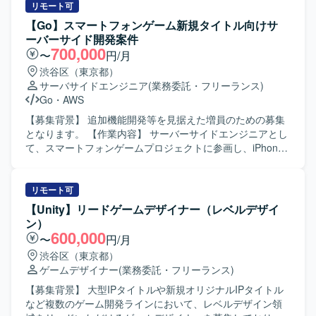
機能部分の量産設計および実装 ・アウトゲーム、インゲー
リモート可
ム部分を効率的に開発するために必要な周辺ツールの実装
【Go】スマートフォンゲーム新規タイトル向けサ
および改修 ・その他、エンジニア/デザイナー/プランナー間
ーバーサイド開発案件
とのコミュニケーション 【求める人物像】 ・常により良い
700,000
〜
円/月
モノづくりを追求できる方です。 ・チームワークを重んじ
渋谷区（東京都）
る方です。 ・ゲームシステムを理解して制作できる方で
サーバサイドエンジニア
(業務委託・フリーランス)
す。 ・自走できる方です。 【開発環境】 ・開発ツール：
Go
・
AWS
Unity ・ライブラリ：UniTask、UniRx、MasterMemory
【募集背景】 追加機能開発等を見据えた増員のための募集
となります。 【作業内容】 サーバーサイドエンジニアとし
て、スマートフォンゲームプロジェクトに参画し、iPhone /
Android / PC プラットフォーム向けゲームのバックエンド
全般の開発・運用・管理業務を行っていただきます。新規
タイトルのバックエンド領域において、機能追加や改善対
リモート可
応、運用上の各種対応などを担当していただきます。 【求
【Unity】リードゲームデザイナー（レベルデザイ
める人物像】 新しい技術やツールに積極的に触れ、自発的
ン）
にキャッチアップしていく姿勢をお持ちの方を求めていま
600,000
〜
円/月
す。また、他職種とも連携しながら、チームでサービスを
渋谷区（東京都）
育てていく意識をお持ちの方が望ましいです。 【ポジショ
ゲームデザイナー
(業務委託・フリーランス)
ンの魅力】 超大型IPの新規プロジェクトにおいて、マルチ
プラットフォーム展開・3Dゲームタイトルのバックエンド
【募集背景】 大型IPタイトルや新規オリジナルIPタイトル
開発に携わることができます。高トラフィックなゲームサ
など複数のゲーム開発ラインにおいて、レベルデザイン領