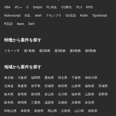
VBA
VC++
C
Delphi
PL/SQL
COBOL
PL/I
RPG
Actionscript
SQL
shell
アセンブラ
Go言語
Kotlin
TypeScript
R言語
Apex
Dart
特徴から案件を探す
リモート可
週1勤務
週2勤務
週3勤務
週4勤務
週5勤務
地域から案件を探す
東京都
大阪府
福岡県
愛知県
埼玉県
千葉県
神奈川県
北海道
青森県
岩手県
宮城県
秋田県
山形県
福島県
茨城県
栃木県
群馬県
新潟県
富山県
石川県
福井県
山梨県
長野県
岐阜県
静岡県
三重県
滋賀県
京都府
兵庫県
奈良県
和歌山県
鳥取県
島根県
岡山県
広島県
山口県
徳島県