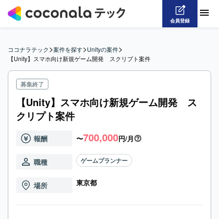
会員登録
>
>
>
ココナラテック
案件を探す
Unityの案件
【Unity】スマホ向け新規ゲーム開発　スクリプト案件
募集終了
【Unity】スマホ向け新規ゲーム開発 ス
クリプト案件
700,000
報酬
〜
円/月
ゲームプランナー
職種
東京都
場所