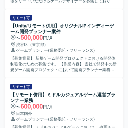
ービスの開発・運用に関わることで、スケーラビリティや
域をリードいただけるゲームデザイナーを募集しておりま
信頼性を意識した設計・実装の経験を積むことができま
す。 【作業内容】 リードゲームデザイナー候補として、ゲ
す。 【開発環境】 インフラとして AWS / GCP などのパブ
ームシステムの仕様設計、イベント企画および運用、レベ
リッククラウドを利用し、開発言語は Go を採用していま
ルデザインやパラメーターデザイン、多職種にまたがる開
リモート可
す。Claude Code、Codex、GitHub Copilot、Cursor などの
発業務の制作進行管理をご担当いただきます。ご希望に応
【Unity/リモート併用】オリジナルIPインディーゲ
AI系ツールも活用しながら開発を進めていきます。
じて、将来的に他セクションや新規タイトルを含めた他プ
ーム開発プランナー案件
ロジェクトへの異動や、マネジメントへのミッション変更
500,000
〜
円/月
なども可能です。 【求める人物像】 ヒットさせるために何
渋谷区（東京都）
が必要かを徹底的に追求し、IP自体の価値最大化やファン
ゲームプランナー
(業務委託・フリーランス)
層拡大を意識してものづくりに取り組める方を求めていま
す。チームの枠を越えて主体的に意見を出し合い、自律的
【募集背景】 新規ゲーム開発プロジェクトにおける開発体
に価値創出を行うカルチャーに共感し、新たな挑戦を歓迎
制強化のための募集です。 【作業内容】 当社で開発中の新
しながら事業成長と個人の成長を相互に加速させていきた
規ゲーム開発プロジェクトにおいて開発プランナー業務を
い方にマッチします。個人としても積極的に情報発信を行
ご担当いただきます。ゲーム企画策定や仕様書作成、クリ
い、個と組織の相乗的な成長を志向される方を歓迎いたし
エイターとの連携、ストア対応等を行っていただきます。
ます。 【ポジションの魅力】 グローバル展開前提の大規模
小規模なチームでの開発となり、将来的に他セクションや
リモート可
IPゲーム開発を中核に、コンシューマーゲーム開発や新規
新規タイトルを含めた他プロジェクトへの異動や、マネジ
【リモート併用】ミドルカジュアルゲーム運営プラ
オリジナルIP創出、インディーゲーム開発まで、企画初期
メントへのミッション変更なども可能です。 【求める人物
ンナー業務
段階から運用・海外展開まで一気通貫で関われる多様なプ
像】 インディーゲームやアドベンチャーゲームへの強い興
600,000
〜
円/月
ロジェクトに携わることができます。長期的にトップクラ
味や知見をお持ちで、主体的に課題を発見し解決しながら
日本国外
スのヒットタイトルを創出するための大規模な開発体制や
業務を推進いただける方を求めています。チームでのもの
ゲームプランナー
(業務委託・フリーランス)
高度な運用ノウハウがあり、グループ横断での人材配置や
づくりを楽しみ、少数精鋭な環境で職能にこだわらず幅広
技術力の集約により、開発スピードと品質の両立を目指す
い業務に携わることにやりがいを感じていただける方を歓
【募集背景】 ミドルカジュアルゲームにおいて、参画チー