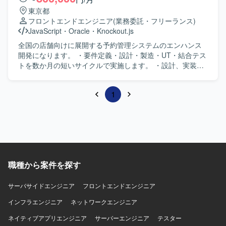
東京都
フロントエンドエンジニア
(業務委託・フリーランス)
JavaScript
・
Oracle
・
Knockout.js
全国の店舗向けに展開する予約管理システムのエンハンス
開発になります。 ・要件定義・設計・製造・UT・結合テス
トを数か月の短いサイクルで実施します。 ・設計、実装、
テストを担当して頂きますが、場合によっては上流工程も
担当可能です。
1
職種から案件を探す
サーバサイドエンジニア
フロントエンドエンジニア
インフラエンジニア
ネットワークエンジニア
ネイティブアプリエンジニア
サーバーエンジニア
テスター