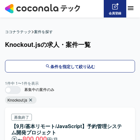
会員登録
>
ココナラテック
案件を探す
Knockout.jsの求人・案件一覧
条件を指定して絞り込む
1
件中
1
〜
1
件を表示
募集中の案件のみ
Knockout.js
募集終了
【9月/基本リモート/JavaScript】予約管理システ
ム開発プロジェクト
800,000
〜
円/月