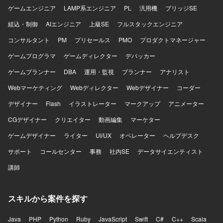
ゲームエンジニア
LAMP系エンジニア
PL
汎用機
ブリッジSE
組込・制御
AIエンジニア
上級SE
フルスタックエンジニア
コンサルタント
PM
プリセールス
PMO
プロダクトマネージャー
ゲームプログラマ
ゲームディレクター
デバッカー
ゲームプランナー
DBA
運用・監視
プランナー
アナリスト
Webマーケティング
Webディレクター
Webデザイナー
コーダー
デザイナー
Flash
イラストレーター
マークアップ
アニメーター
CGデザイナー
クリエイター
動画編集
マーケター
ゲームデザイナー
ライター
UI/UX
オペレーター
ヘルプデスク
サポート
コールセンター
事務
社内SE
データサイエンティスト
講師
スキルから案件を探す
Java
PHP
Python
Ruby
JavaScript
Swift
C#
C++
Scala