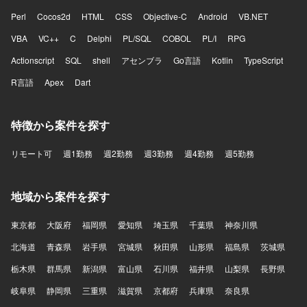
Perl
Cocos2d
HTML
CSS
Objective-C
Android
VB.NET
VBA
VC++
C
Delphi
PL/SQL
COBOL
PL/I
RPG
Actionscript
SQL
shell
アセンブラ
Go言語
Kotlin
TypeScript
R言語
Apex
Dart
特徴から案件を探す
リモート可
週1勤務
週2勤務
週3勤務
週4勤務
週5勤務
地域から案件を探す
東京都
大阪府
福岡県
愛知県
埼玉県
千葉県
神奈川県
北海道
青森県
岩手県
宮城県
秋田県
山形県
福島県
茨城県
栃木県
群馬県
新潟県
富山県
石川県
福井県
山梨県
長野県
岐阜県
静岡県
三重県
滋賀県
京都府
兵庫県
奈良県