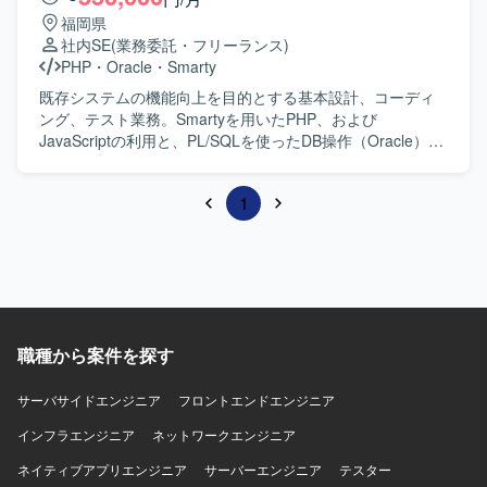
福岡県
社内SE
(業務委託・フリーランス)
PHP
・
Oracle
・
Smarty
既存システムの機能向上を目的とする基本設計、コーディ
ング、テスト業務。Smartyを用いたPHP、および
JavaScriptの利用と、PL/SQLを使ったDB操作（Oracle）が
主な作業。
1
職種から案件を探す
サーバサイドエンジニア
フロントエンドエンジニア
インフラエンジニア
ネットワークエンジニア
ネイティブアプリエンジニア
サーバーエンジニア
テスター