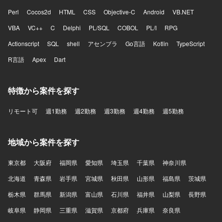
Perl
Cocos2d
HTML
CSS
Objective-C
Android
VB.NET
VBA
VC++
C
Delphi
PL/SQL
COBOL
PL/I
RPG
Actionscript
SQL
shell
アセンブラ
Go言語
Kotlin
TypeScript
R言語
Apex
Dart
特徴から案件を探す
リモート可
週1勤務
週2勤務
週3勤務
週4勤務
週5勤務
地域から案件を探す
東京都
大阪府
福岡県
愛知県
埼玉県
千葉県
神奈川県
北海道
青森県
岩手県
宮城県
秋田県
山形県
福島県
茨城県
栃木県
群馬県
新潟県
富山県
石川県
福井県
山梨県
長野県
岐阜県
静岡県
三重県
滋賀県
京都府
兵庫県
奈良県