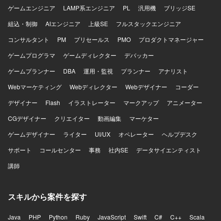
ゲームエンジニア
LAMP系エンジニア
PL
汎用機
ブリッジSE
組込・制御
AIエンジニア
上級SE
フルスタックエンジニア
コンサルタント
PM
プリセールス
PMO
プロダクトマネージャー
ゲームプログラマ
ゲームディレクター
デバッカー
ゲームプランナー
DBA
運用・監視
プランナー
アナリスト
Webマーケティング
Webディレクター
Webデザイナー
コーダー
デザイナー
Flash
イラストレーター
マークアップ
アニメーター
CGデザイナー
クリエイター
動画編集
マーケター
ゲームデザイナー
ライター
UI/UX
オペレーター
ヘルプデスク
サポート
コールセンター
事務
社内SE
データサイエンティスト
講師
スキルから案件を探す
Java
PHP
Python
Ruby
JavaScript
Swift
C#
C++
Scala