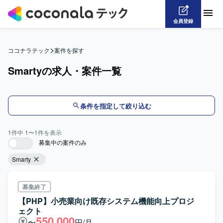
会員登録
>
ココナラテック
案件を探す
Smartyの求人・案件一覧
条件を指定して絞り込む
1
件中
1
〜
1
件を表示
募集中の案件のみ
Smarty
募集終了
【PHP】小売業向け既存システム機能向上プロジ
ェクト
550,000
〜
円/月