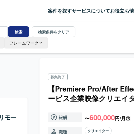
案件を探す
サービスについて
お役立ち情
検索
検索条件をクリア
フレームワーク
募集終了
【Premiere Pro/Afte
ービス企業映像クリエイ
600,000
年】リモー
報酬
〜
円/月
クリエイター
職種