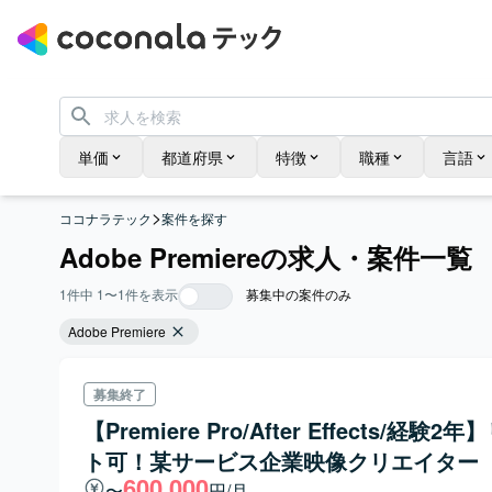
単価
都道府県
特徴
職種
言語
>
ココナラテック
案件を探す
Adobe Premiereの求人・案件一覧
1
件中
1
〜
1
件を表示
募集中の案件のみ
Adobe Premiere
募集終了
【Premiere Pro/After Effects/経験2
ト可！某サービス企業映像クリエイター
600,000
〜
円/月