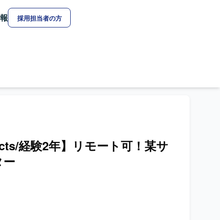
報
採用担当者の方
r Effects/経験2年】リモート可！某サ
ター