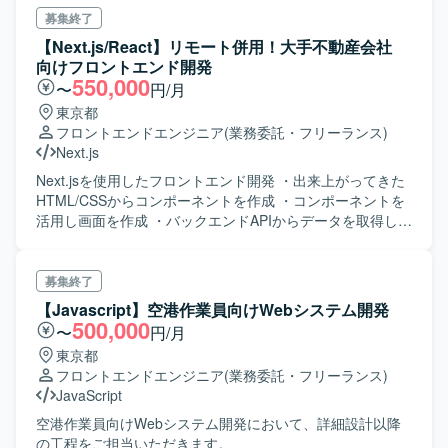
募集終了
【Next.js/React】リモート併用！大手不動産会社
向けフロントエンド開発
550,000
〜
円/月
東京都
フロントエンドエンジニア
(業務委託・フリーランス)
Next.js
Next.jsを使用したフロントエンド開発 ・出来上がってきた
HTML/CSSからコンポーネントを作成 ・コンポーネントを
活用し画面を作成 ・バックエンドAPIからデータを取得し画
面表示を行う
募集終了
【Javascript】空港作業員向けWebシステム開発
500,000
〜
円/月
東京都
フロントエンドエンジニア
(業務委託・フリーランス)
JavaScript
空港作業員向けWebシステム開発において、詳細設計以降
の工程をご担当いただきます。