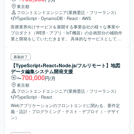
東京都
フロントエンドエンジニア
(業務委託・フリーランス)
TypeScript
・
DynamoDB
・
React
・
AWS
医療業界向けサービスを展開する事業会社の様々な事業や
プロダクト（WEB・アプリ・IoT機器）の企画部分の補助作
業と開発をしていただきます。 具体的なサービスとしては
以下のようなサービスを展開しております。 ・介護業界に
おける遠隔指導サービス （歩行や動作の画像・動画から
分析をし改善方法を指導するサービス） ・医療・介護業界
募集終了
における遠隔面談サービス（新型コロナ関連） ・胸部CTス
【TypeScript+React+Node.js/フルリモート】地図
キャン画像分析によるコロナ診断サービス モバイルセンシ
データ編集システム開発支援
ング技術やAI解析など、最先端の技術やノウハウを応用
700,000
〜
円/月
し、医療課題の解決に取り組みます。 疾患を抱える患者の
東京都
在宅での状況などを可視化し、 運動療法食事療法等を組み
フロントエンドエンジニア
(業務委託・フリーランス)
合わせたパーソナライズされたプログラムを提供すること
TypeScript
・
React
で高い治療効果を実現します。 立ち上がったばかりの新規
事業で、その中で複数のプロジェクトが並行して進んでい
Webアプリケーションのフロントエンドに関わる、要件定
ますが、 どのプロジェクトへのアサインになるかは要相談
義・設計・プログラミング・テスト・デプロイ（・デザイ
になります。 今でしたら場合によって技術選定やアーキテ
ン）
クチャーの設計から参加していただくことも可能です。
【環境】 フロントエンド: React/TypeScript バックエンド: