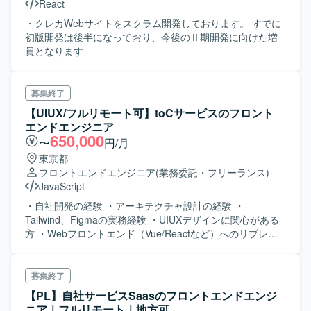
React
・クレカWebサイトをスクラム開発しております。 すでに
初版開発は後半になっており、今後のⅡ期開発に向けた増
員となります
募集終了
【UIUX/フルリモート可】toCサービスのフロント
エンドエンジニア
650,000
〜
円/月
東京都
フロントエンドエンジニア
(業務委託・フリーランス)
JavaScript
・自社開発の経験 ・アーキテクチャ設計の経験 ・
Tailwind、Figmaの実務経験 ・UIUXデザインに関心がある
方 ・Webフロントエンド（Vue/Reactなど）へのリプレイ
ス経験 ・toC向け決済システム開発経験
募集終了
【PL】自社サービスSaasのフロントエンドエンジ
ニア｜フルリモート｜地方可