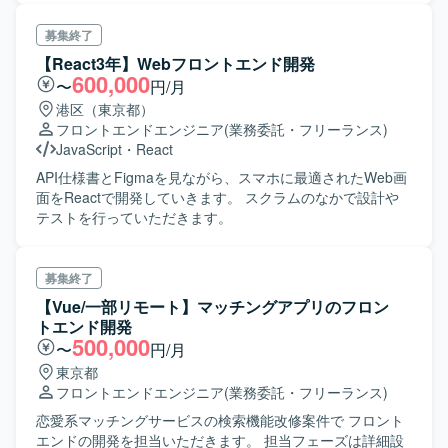
HTMLで構築された既存プロダクトのソースコードを修正
し、デザインシステムに適合させる。 ・チームと協力し
募集終了
て、デザインシステムの変更や新機能の実装に関するミー
【React3年】Webフロントエンド開発
ティングに参加。 ・その他デザインシステムを推進する作
600,000
〜
円/月
業。
港区（東京都）
フロントエンドエンジニア
(業務委託・フリーランス)
JavaScript
・
React
API仕様書とFigmaを見ながら、スマホに最適されたWeb画
面をReactで開発していきます。 スクラムのなかで設計や
テストを行っていただきます。
募集終了
【Vue/一部リモート】マッチングアプリのフロン
トエンド開発
500,000
〜
円/月
東京都
フロントエンドエンジニア
(業務委託・フリーランス)
恋愛系マッチングサービスの検索機能改修案件で フロント
エンドの開発を担当いただきます。 担当フェーズは詳細設