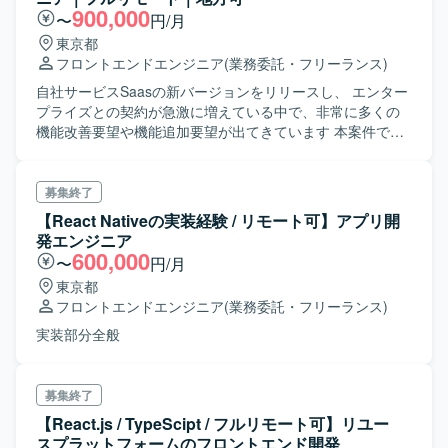
900,000
〜
円/月
東京都
フロントエンドエンジニア
(業務委託・フリーランス)
自社サービスSaasの新バージョンをリリースし、 エンター
プライズとの契約が急激に増えている中で、非常に多くの
機能改善要望や機能追加要望が出てきています 本案件で
は、フロントエンド領域において、これらの機能改善やオ
プション機能の開発に携わっていただきます。 使用技術
は、React & Typescriptを使用し、GraphQLを用いたBFFを
募集終了
導入しています。 社員エンジニアとスクラムチームを形成
【React Nativeの実装経験 / リモート可】アプリ開
し、スクラムイベントを通じて、 開発メンバー全員でスプ
発エンジニア
リントを消化していく体制になります。 状況や強み、希望
600,000
〜
円/月
に応じてバックエンド領域をお願いすることも可能です。
東京都
フロントエンドエンジニア
(業務委託・フリーランス)
実装部分全般
募集終了
【React.js / TypeScipt / フルリモート可】リユー
スプラットフォームのフロントエンド開発