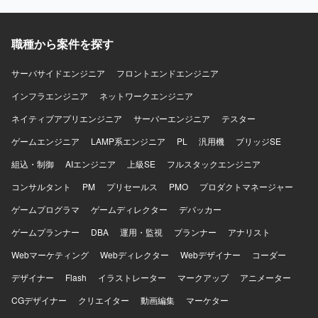
職種から案件を探す
サーバサイドエンジニア
フロントエンドエンジニア
インフラエンジニア
ネットワークエンジニア
ネイティブアプリエンジニア
サーバーエンジニア
テスター
ゲームエンジニア
LAMP系エンジニア
PL
汎用機
ブリッジSE
組込・制御
AIエンジニア
上級SE
フルスタックエンジニア
コンサルタント
PM
プリセールス
PMO
プロダクトマネージャー
ゲームプログラマ
ゲームディレクター
デバッカー
ゲームプランナー
DBA
運用・監視
プランナー
アナリスト
Webマーケティング
Webディレクター
Webデザイナー
コーダー
デザイナー
Flash
イラストレーター
マークアップ
アニメーター
CGデザイナー
クリエイター
動画編集
マーケター