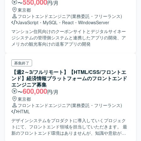
550,000
〜
円/月
東京都
フロントエンドエンジニア
(業務委託・フリーランス)
JavaScript
・
MySQL
・
React
・
WindowsServer
マンション住民向けのクーポンサイトとデジタルサイネー
ジシステムの管理側システムと連携したアプリの開発、ア
メリカの観光客向けの送客アプリの開発
募集終了
【週2～3/フルリモート】【HTML/CSS/フロントエ
ンド】経済情報プラットフォームのフロントエンド
エンジニア募集
600,000
〜
円/月
東京都
フロントエンドエンジニア
(業務委託・フリーランス)
HTML
デザインシステムをプロダクトに導入していくプロジェク
トにて、フロントエンド領域を担当していただきます。 最
新のフロントエンド環境はありませんが、知識や意欲があ
れば提案できる環境です。 主な業務内容： ・Javaおよび