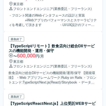
成 etc ＜使用技術＞ ・TypeScript ・React,Next.js ・
東京都
Vue.js ・Node.js ・AWS ・CI/CD（Github Actions） ・
フロントエンドエンジニア
(業務委託・フリーランス)
Github
・フロント関連のWebインタフェースの設計と実装
※Webアプリのパフォーマンスとスケーラビリテ
ィを考慮して頂きます ・UI/UX設計のフィージ
ビリティ ・バックエンド側と連携し、APIおよび
サービスの結合経験 ※時にはバックエンドの開発
して頂くことがあります ・Webアプリの不具合
募集終了
分析と対応 ・各種スクラムイベントに参加し、
【TypeScript/リモート】飲食店向け総合DXサービ
プロダクトの継続的改善
スの機能開発・運用・保守
600,000
〜
円/月
東京都
フロントエンドエンジニア
(業務委託・フリーランス)
飲食店向け総合DXサービスの機能開発/運用/保守 【開発環
境】 ・Web アプリフレームワーク:Ruby on Rails ・フロン
トエンド:TypeScript/Next.js(React)/Storybook ・データベ
ース:MySQL ・リアルタイム連携:Firestore ・仮想化技
術:Kubernetes/Docker/Docker Compose ・API開
発:Swagger ・自動テスト:Jest
募集終了
【TypeScript/React/Next.js】上位受託WEBサービ