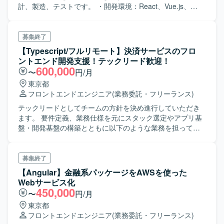
計、製造、テストです。 ・開発環境：React、Vue.js、
Docker、Github、Next.js、SQL ・端末はMacを貸与します
募集終了
【Typescript/フルリモート】決済サービスのフロ
ントエンド開発支援！テックリード歓迎！
600,000
〜
円/月
東京都
フロントエンドエンジニア
(業務委託・フリーランス)
テックリードとしてチームの方針を決め進行していただき
ます。 要件定義、業務仕様を元にスタック選定やアプリ基
盤・開発基盤の構築とともに以下のような業務を担ってい
ただきます。 ・詳細設計・実装 - 論理設計、I/F仕様の策定
- スタックの選定・開発規約策定 - 共通部品実装 ・開発標準
規約策定- 実装方針やコーディングルールの策定 - 参照実装
募集終了
の作成 ・開発基盤構築 - 開発環境の構築 - スタック統合 -
【Angular】金融系パッケージをAWSを使った
CIジョブ設計
Webサービス化
450,000
〜
円/月
東京都
フロントエンドエンジニア
(業務委託・フリーランス)