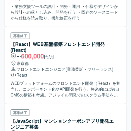
・業務支援ツールの設計・開発・運用 ・仕様やデザインか
ら設計への落とし込み、開発を行う ・既存のソースコード
から仕様を読み取り、機能修正を行う
募集終了
【React】WEB基盤構築フロントエンド開発
(React)
600,000
〜
円/月
東京都
フロントエンドエンジニア
(業務委託・フリーランス)
React
WEBプラットフォームのフロントエンド開発（React）を担
当し、コンポーネント化やAPI開発を行う。将来的には独自
CMSの構築も考慮。アジャイル開発でのスクラム手法を用
い、Visual Studio CodeとGitを使用。
募集終了
【JavaScript】マンションクーポンアプリ開発エ
ンジニア募集