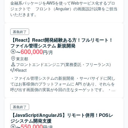
金融系パッケージをAWSを使ってWebサービス化するプロ
ジェクトで フロント（Angular）の画面設計以降をご担当
いただきます。
募集終了
【React】React開発経験ある方！フルリモート！
ファイル管理システム 新規開発
600,000
〜
円/月
東京都
フロントエンドエンジニア
(業務委託・フリーランス)
React
・ファイル管理システムの新規開発 ・サーバサイドに関し
てはお客様側のプラットフォームに API があり、それらを
呼び出す画面側の実装が今回の主なターゲットです。 ・
ARIデザインチームが参画済み。 ・Ant Design を用いてデ
ザイン進行中。 ・認証、ユーザーグループ管理、ファイル
アップロード / ダウンロードなど。
募集終了
【JavaScript/AngularJS】リモート併用！POSレ
ジシステム開発支援
550,000
〜
円/月