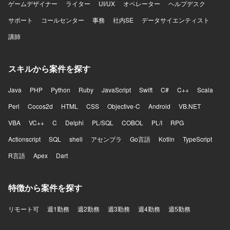
ゲームデザイナー
ライター
UI/UX
オペレーター
ヘルプデスク
サポート
コールセンター
事務
社内SE
データサイエンティスト
講師
スキルから案件を探す
Java
PHP
Python
Ruby
JavaScript
Swift
C#
C++
Scala
Perl
Cocos2d
HTML
CSS
Objective-C
Android
VB.NET
VBA
VC++
C
Delphi
PL/SQL
COBOL
PL/I
RPG
Actionscript
SQL
shell
アセンブラ
Go言語
Kotlin
TypeScript
R言語
Apex
Dart
特徴から案件を探す
リモート可
週1勤務
週2勤務
週3勤務
週4勤務
週5勤務