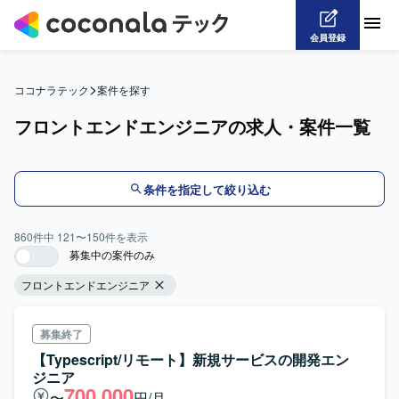
会員登録
>
ココナラテック
案件を探す
フロントエンドエンジニアの求人・案件一覧
条件を指定して絞り込む
860
件中
121
〜
150
件を表示
募集中の案件のみ
フロントエンドエンジニア
募集終了
【Typescript/リモート】新規サービスの開発エン
ジニア
700,000
〜
円/月