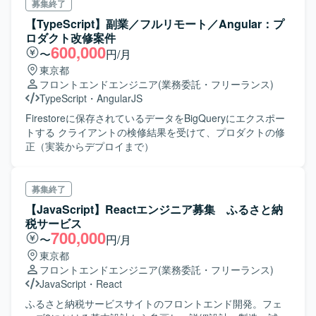
Node.js/TypeScript サーバー：AWS Lambda+API Gateway
募集終了
によるサーバレスアーキテクチャ DB：DynamoDB,Amazon
【TypeScript】副業／フルリモート／Angular：プ
Timestream
ロダクト改修案件
600,000
〜
円/月
東京都
フロントエンドエンジニア
(業務委託・フリーランス)
TypeScript
・
AngularJS
Firestoreに保存されているデータをBigQueryにエクスポー
トする クライアントの検修結果を受けて、プロダクトの修
正（実装からデプロイまで）
募集終了
【JavaScript】Reactエンジニア募集 ふるさと納
税サービス
700,000
〜
円/月
東京都
フロントエンドエンジニア
(業務委託・フリーランス)
JavaScript
・
React
ふるさと納税サービスサイトのフロントエンド開発。フェ