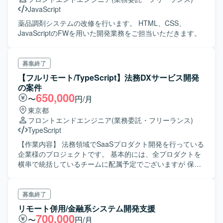
JavaScript
薬品調剤システムの改修を行います。 HTML、CSS、
JavaScriptのFWを用いた開発業務をご担当いただきます。
募集終了
【フルリモート/TypeScript】法務DXサービス開発
の案件
650,000
〜
円/月
東京都
フロントエンドエンジニア
(業務委託・フリーランス)
TypeScript
【作業内容】 法務領域でSaaSプロダクト開発を行っている
企業様のプロジェクトです。 基本的には、全プロダクトを
横串で統括しているチームに配属予定でございますが 保有
スキルによって、担当いただくポジションは異なるため、
顔合わせ時の適性を見て担当プロジェクトの割り振りを行
う流れとなります。 下記、一例ではございますが、ご担当
募集終了
いただく予定のPJでございます。 ・社内ポータル開発 ・ユ
リモート併用/金融系システム開発支援
ーザー向け管理画面開発 ・新規プロダクトに関するDB作
700,000
〜
円/月