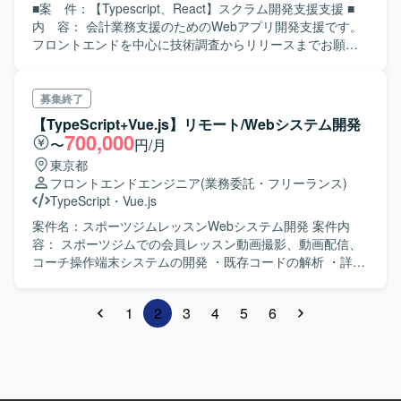
たフロントエンド開発経験 ・既存コードを読み解いて迅速
■案 件：【Typescript、React】スクラム開発支援支援 ■
にキャッチアップする能力 ■尚 可： ・金融業界の経験
内 容： 会計業務支援のためのWebアプリ開発支援です。
フロントエンドを中心に技術調査からリリースまでお願い
します。 スクラム開発中で、モブプロ/ペアプロを採用して
います。 使用技術は下記のとおりです。 フロントエンド：
Typescript（React、Next.js） バックエンド：C#、Entity
募集終了
Framework 長期の大型案件で、随時増員の可能性がありま
【TypeScript+Vue.js】リモート/Webシステム開発
す。 ＜スキル＞ ■必 須： ・フロントエンド周りの開発経
700,000
〜
円/月
験 ・TypescriptとReactでの開発経験 ・自走でき技術調査の
東京都
対応が可能な方 ・スクラム開発に意欲的に取り組んでいた
フロントエンドエンジニア
(業務委託・フリーランス)
だける方 ■尚 可： ・Next.jsのご経験 ・AWSサービスの利
TypeScript
・
Vue.js
用経験 ・Docker（コンテナ）の経験 ・GraphQLの知見
案件名：スポーツジムレッスンWebシステム開発 案件内
容： スポーツジムでの会員レッスン動画撮影、動画配信、
コーチ操作端末システムの開発 ・既存コードの解析 ・詳細
設計 ・コーディング ・単体テスト ・結合テスト ・機能追
加/仕様変更対応 ・不具合対応 ・Webフロント開発 工程：
1
2
3
4
5
6
詳細設計～結合試験