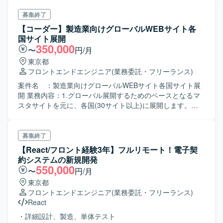
募集終了
【コーダー】製造業向けグローバルWEBサイト各
国サイト展開
350,000
〜
円/月
東京都
フロントエンドエンジニア
(業務委託・フリーランス)
案件名 ：製造業向けグローバルWEBサイト各国サイト展
開 業務内容：1.グローバル展開するためのベースとなるマ
スタサイトを元に、各国(30サイト以上)に展開します。
2.CMSのテンプレートをもとに、各国サイトのページを展
開した際に、デザインやレイアウト、 表示などが崩れ
るケースがあり崩れたページの改修や修正(HTML、
募集終了
Javascript、CSS）を行って頂きます。
【React/フロント経験3年】フルリモート！電子契
約システムの新規開発
550,000
〜
円/月
東京都
フロントエンドエンジニア
(業務委託・フリーランス)
React
・詳細設計、製造、単体テスト