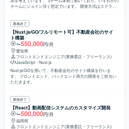
加を考えています。 3チーム体制で動いており、いずれかの
チームにジョイン頂く想定でいます。 開発方式はスクラム
につき、出社を基本としています。 APIは基本的に他社から
提供されます。また、デザインチームが内部にいます。 API
仕様書とFigmaを見ながら、スマホに最適されたWeb画面
募集終了
をreactで開発していきます。
【Nuxt.js/GO/フルリモート可】不動産会社のサイ
ト構築
550,000
〜
円/月
愛知県
フロントエンドエンジニア
(業務委託・フリーランス)
JavaScript
・
Nuxt.js
Nuxt.js/GOを用いて、不動産会社のサイト構築を行いま
す。 フロントエンド、バックエンド両方の開発をご担当い
ただきます。
募集終了
【React】動画配信システムのカスタマイズ開発
500,000
〜
円/月
福岡県
フロントエンドエンジニア
(業務委託・フリーランス)