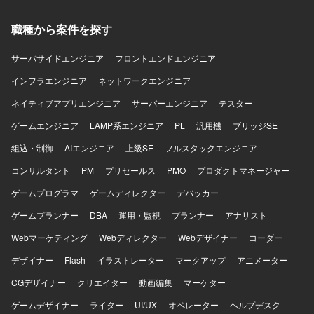
職種から案件を探す
サーバサイドエンジニア
フロントエンドエンジニア
インフラエンジニア
ネットワークエンジニア
ネイティブアプリエンジニア
サーバーエンジニア
テスター
ゲームエンジニア
LAMP系エンジニア
PL
汎用機
ブリッジSE
組込・制御
AIエンジニア
上級SE
フルスタックエンジニア
コンサルタント
PM
プリセールス
PMO
プロダクトマネージャー
ゲームプログラマ
ゲームディレクター
デバッカー
ゲームプランナー
DBA
運用・監視
プランナー
アナリスト
Webマーケティング
Webディレクター
Webデザイナー
コーダー
デザイナー
Flash
イラストレーター
マークアップ
アニメーター
CGデザイナー
クリエイター
動画編集
マーケター
ゲームデザイナー
ライター
UI/UX
オペレーター
ヘルプデスク