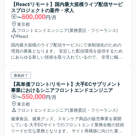
て、適用方法の検討から参加して欲しいと考えています。
【React/リモート】国内最大規模ライブ配信サービ
スプロジェクトの案件・求人
600,000
〜
円/月
東京都
フロントエンドエンジニア
(業務委託・フリーランス)
React
国内最大規模のライブ配信サービスにて体制強化のための
増員の募集となります。 安定した配信環境を提供するため
にあらゆる新しい技術を取り入れているので、 非常に幅広
い技術を経験することが可能です。
募集終了
【高単価フロント/リモート】大手ECサプリメント
事業におけるシニアフロントエンドエンジニア
550,000
〜
円/月
東京都
フロントエンドエンジニア
(業務委託・フリーランス)
健康食品、健康グッズ、スキンケア商品の販売事業を展開
している 大手ECサイトでのフロントエンド業務全般の技術
リードが主な業務となります。 サイト再構築に向けた要件