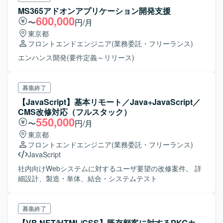
MS365アドオンアプリケーション開発支援
600,000
〜
円/月
東京都
フロントエンドエンジニア
(業務委託・フリーランス)
エンハンス開発(要件定義～リリース)
募集終了
【JavaScript】基本リモート／Java+JavaScript／
CMS改修対応（フルスタック）
550,000
〜
円/月
東京都
フロントエンドエンジニア
(業務委託・フリーランス)
JavaScript
社内向けWebシステムに対するユーザ要望の改修案件。 詳
細設計、製造・単体、結合・システムテスト
募集終了
【VB.NET/HTML/CSS】既存顧客に対するPKGカ