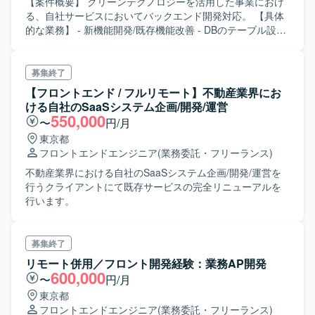
【案件概要】 グリーンテクノロジーを活用した事業におけ
る、自社サービスにおいてバックエンド開発対応。 【具体
的な業務】 - 新機能開発/既存機能改善 - DBのテーブル設計
やパフォーマンス改善 - 監視業務含むシステム信頼性向上 -
プロダクトマネージャーやデザイナーと協同し仕様検討
募集終了
【フロントエンド / フルリモート】不動産業界にお
ける自社のSaaSシステム企画/開発/運営
550,000
〜
円/月
東京都
フロントエンドエンジニア
(業務委託・フリーランス)
不動産業界における自社のSaaSシステム企画/開発/運営を
行うクライアントにて既存サービスの完全リニューアルを
行います。
募集終了
リモート併用／フロント開発経験：業務AP開発
600,000
〜
円/月
東京都
フロントエンドエンジニア
(業務委託・フリーランス)