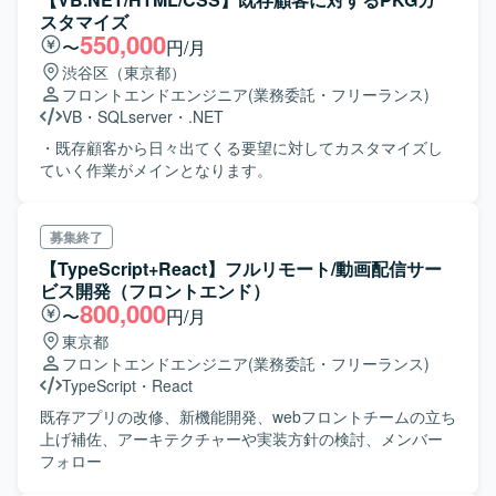
スタマイズ
550,000
〜
円/月
渋谷区（東京都）
フロントエンドエンジニア
(業務委託・フリーランス)
VB
・
SQLserver
・
.NET
・既存顧客から日々出てくる要望に対してカスタマイズし
ていく作業がメインとなります。
募集終了
【TypeScript+React】フルリモート/動画配信サー
ビス開発（フロントエンド）
800,000
〜
円/月
東京都
フロントエンドエンジニア
(業務委託・フリーランス)
TypeScript
・
React
既存アプリの改修、新機能開発、webフロントチームの立ち
上げ補佐、アーキテクチャーや実装方針の検討、メンバー
フォロー