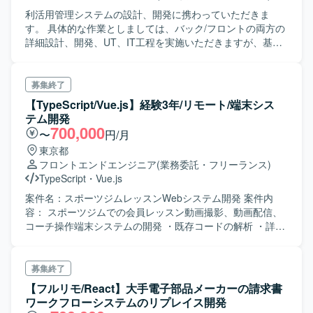
利活用管理システムの設計、開発に携わっていただきま
す。 具体的な作業としましては、バック/フロントの両方の
詳細設計、開発、UT、IT工程を実施いただきますが、基本
はフロントメインにてVueでの開発をご担当いただく予定で
す。
募集終了
【TypeScript/Vue.js】経験3年/リモート/端末シス
テム開発
700,000
〜
円/月
東京都
フロントエンドエンジニア
(業務委託・フリーランス)
TypeScript
・
Vue.js
案件名：スポーツジムレッスンWebシステム開発 案件内
容： スポーツジムでの会員レッスン動画撮影、動画配信、
コーチ操作端末システムの開発 ・既存コードの解析 ・詳細
設計 ・コーディング ・単体テスト ・結合テスト ・機能追
加/仕様変更対応 ・不具合対応 ・Webフロント開発 工程：
詳細設計～結合試験
募集終了
【フルリモ/React】大手電子部品メーカーの請求書
ワークフローシステムのリプレイス開発