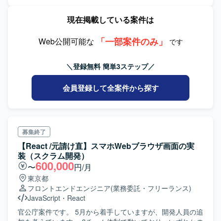
検討、開発フロー改善、 既存サイトのフロントエンドの監
修など、 様々なクライアント技術課題を解決する取り組み
現在掲載している案件は
を実施していただきます。 要件定義から参画していただ
き、 フロントエンド技術リード担当としてご活躍いただき
「一部案件のみ」
たいと思っています。
Web公開可能な
です
＼登録無料 簡単3ステップ／
会員登録して全案件から探す
募集終了
【React /元請け直】スマホWebブラウザ画面の実
装（スクラム開発）
600,000
〜
円/月
東京都
フロントエンドエンジニア
(業務委託・フリーランス)
JavaScript
・
React
官公庁案件です。 5月から着手していますが、開発人員の追