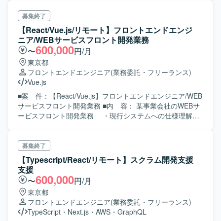
いた開発経験 ■尚可スキル ・Next.js または Nuxt.jsを用いた
開発経験 ・設計書などの資料作成経験 ・コードレビュー経
募集終了
験
【React/Vue.js/リモート】フロントエンドエンジ
ニア/WEBサービスフロント開発業務
600,000
〜
円/月
東京都
フロントエンドエンジニア
(業務委託・フリーランス)
Vue.js
■案 件：【React/Vue.js】フロントエンドエンジニア/WEB
サービスフロント開発業務 ■内 容： 某事業会社のWEBサ
ービスフロント開発業務 ・現行システムへの仕様理解
・Reactによるユーザー画面開発 ・Vue.jsによる管理画
面開発 【開発環境】 ・開発言語・フレームワーク：Go,
echo, React, Vue.js ・開発者ツール：GitHub, CircleCI,
募集終了
Docker Desktop ・DB：PostgreSQL, Redis ・クラウドイン
【Typescript/React/リモート】スクラム開発支援
フラ：AWS(EKS, OpenSearch Service, RDS, Lambda, S3,
支援
Secrets Manager, etc) ・コミュニケーションツール：
600,000
〜
円/月
Slack, Backlog, Chatwork ＜スキル＞ ■必 須： ・React及
東京都
びVue.jsを使った開発経験 ・ページパフォーマンスを意識
フロントエンドエンジニア
(業務委託・フリーランス)
した設計及び実装経験 ・プロジェクトマネージャーとの円
TypeScript
・
Next.js
・
AWS
・
GraphQL
滑なコミュニケーション能力 ・レガシーブラウザに対応し