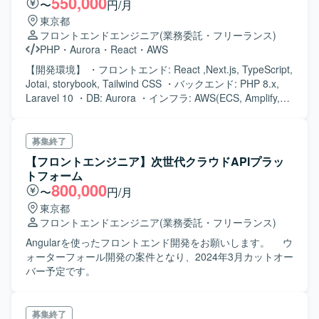
550,000
〜
円/月
東京都
フロントエンドエンジニア
(業務委託・フリーランス)
PHP
・
Aurora
・
React
・
AWS
【開発環境】 ・フロントエンド: React ,Next.js, TypeScript,
Jotai, storybook, Tailwind CSS ・バックエンド: PHP 8.x,
Laravel 10 ・DB: Aurora ・インフラ: AWS(ECS, Amplify,
Lambda, S3, RDS) ・開発支援ツール: Github, Backlog,
GitHub Actions, Chatwork
募集終了
【フロントエンジニア】次世代クラウドAPIプラッ
トフォーム
800,000
〜
円/月
東京都
フロントエンドエンジニア
(業務委託・フリーランス)
Angularを使ったフロントエンド開発をお願いします。 ウ
ォーターフォール開発の案件となり、2024年3月カットオー
バー予定です。
募集終了