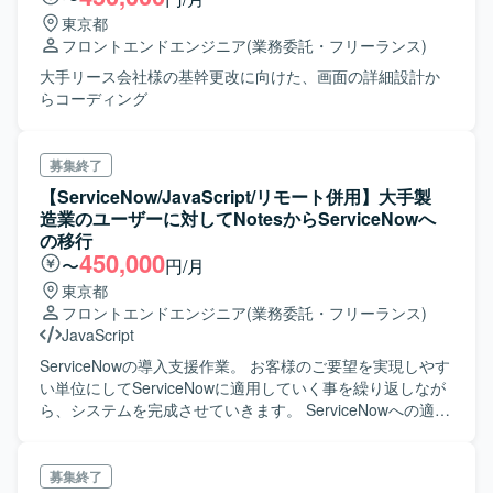
東京都
フロントエンドエンジニア
(業務委託・フリーランス)
大手リース会社様の基幹更改に向けた、画面の詳細設計か
らコーディング
募集終了
【ServiceNow/JavaScript/リモート併用】大手製
造業のユーザーに対してNotesからServiceNowへ
の移行
450,000
〜
円/月
東京都
フロントエンドエンジニア
(業務委託・フリーランス)
JavaScript
ServiceNowの導入支援作業。 お客様のご要望を実現しやす
い単位にしてServiceNowに適用していく事を繰り返しなが
ら、システムを完成させていきます。 ServiceNowへの適用
はツールに用意された機能や、Javascriptのコーディングに
より実現します。 まずは、ServeceNowへの適用作業を習
得し、ゆくゆくは、導入先のお客様のご要望をお聞きし
募集終了