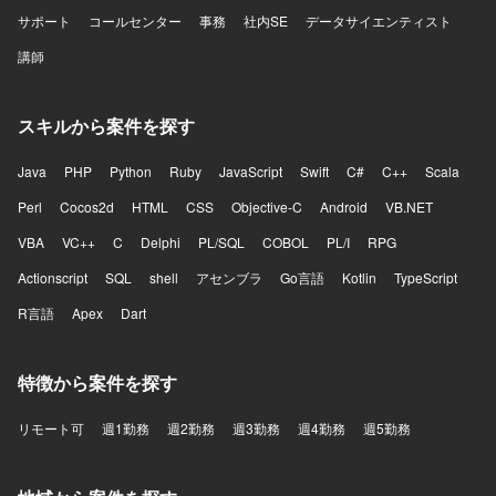
サポート
コールセンター
事務
社内SE
データサイエンティスト
講師
スキルから案件を探す
Java
PHP
Python
Ruby
JavaScript
Swift
C#
C++
Scala
Perl
Cocos2d
HTML
CSS
Objective-C
Android
VB.NET
VBA
VC++
C
Delphi
PL/SQL
COBOL
PL/I
RPG
Actionscript
SQL
shell
アセンブラ
Go言語
Kotlin
TypeScript
R言語
Apex
Dart
特徴から案件を探す
リモート可
週1勤務
週2勤務
週3勤務
週4勤務
週5勤務