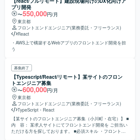
【react/フルリモート】建設現場向けのDX化向けア
です。
プリ開発
550,000
〜
円/月
東京都
フロントエンドエンジニア
(業務委託・フリーランス)
React
・AWS上で構築するWebアプリのフロントエンド開発を担
う
募集終了
【Typescript/React/リモート】某サイトのフロン
トエンジニア募集
600,000
〜
円/月
東京都
フロントエンドエンジニア
(業務委託・フリーランス)
TypeScript
・
React
【某サイトのフロントエンジニア募集（小川町・在宅）】 ■
内 容： 某求人サイトにてフロントエンド開発を ご担当い
ただける方を探しております。 ■必須スキル ・フロントエ
ンド開発経験 ・Reactを用いた開発経験 ・TypeScriptを用