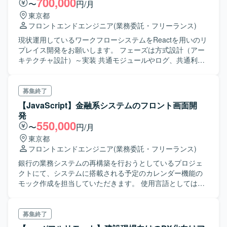
700,000
〜
円/月
東京都
フロントエンドエンジニア
(業務委託・フリーランス)
現状運用しているワークフローシステムをReactを用いのリ
プレイス開発をお願いします。 フェーズは方式設計（アー
キテクチャ設計）～実装 共通モジュールやログ、共通利用
を想定したサブ画面の実装をお願いします。 ※厳密なドキュ
メントの作成不要
募集終了
【JavaScript】金融系システムのフロント画面開
発
550,000
〜
円/月
東京都
フロントエンドエンジニア
(業務委託・フリーランス)
銀行の業務システムの再構築を行おうとしているプロジェ
クトにて、システムに搭載される予定のカレンダー機能の
モック作成を担当していただきます。 使用言語としては
JavaScriptを想定しており、モック開発の時点ではエンドと
逐一要件を合わせつつ作成を進めていくため、修正しなが
ら画面開発を遂行していただきます。修正作業が発生しま
募集終了
すので、その点問題なくご対応いただける方ですとベスト