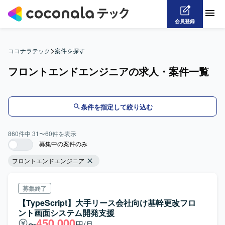
会員登録
>
ココナラテック
案件を探す
フロントエンドエンジニアの求人・案件一覧
条件を指定して絞り込む
860
件中
31
〜
60
件を表示
募集中の案件のみ
フロントエンドエンジニア
募集終了
【TypeScript】大手リース会社向け基幹更改フロ
ント画面システム開発支援
450,000
〜
円/月