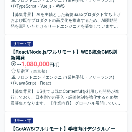
フロントエンドエンジニア
(業務委託・フリーランス)
TypeScript
・
Vue.js
・
AWS
【募集背景】 AIを主軸とした新規SaaSプロダクト立ち上げ
および既存プロダクトの高度化を推進するため、AI駆動開
発を牽引いただけるリードエンジニアを募集しています。
【作業内容】 ・AWS上で稼働する既存SaaSプロダクトの設
計・実装・改善対応を行います。 ・フロントエンド（Vue3
/ TypeScript）を中心に、バックエンド（Kotlin）まで横断し
リモート可
た機能開発を実施します。 ・サービス仕様の設計および検
【React/Node.js/フルリモート】WEB統合CMS刷
討を行い、要件の明確化から設計・実装・テストまで一貫
新開発
して対応します。 ・インシデントや障害発生時の監視、原
1,080,000
〜
円/月
因調査および改善策の検討・実施を行います。 ・AIエージ
新宿区（東京都）
ェントを前提とした開発フローの実践・改善を行い、チー
フロントエンドエンジニア
(業務委託・フリーランス)
ムへの浸透を図ります。 ・PO・エンジニア・QAからなる
JavaScript
・
React
開発チームと協働し、週次で成果物を確認しながら開発を
推進します。 ・所属チーム担当領域における他部署との連
【募集背景】 US側では既にContentfulを利用した開発が進
携や技術的リードを担います。 【求める人物像】 SaaSプ
行しており、日本側での受入・調整体制を強化するため増
ロダクトにおいて、フロントエンドの設計から実装、チー
員募集となります。 【作業内容】 グローバル展開している
ムの技術的牽引まで一貫して担ってこられた方を想定して
企業において、コーポレートサイト・ECサイト・製品サイ
います。特定言語の専門家にとどまらず、AIを活用しなが
トなど複数のWebサイトで利用しているCMSをヘッドレス
ら新しい技術スタックでも素早く立ち上げができる柔軟な
CMS（Contentful）へ統一するプロジェクトに参画いただき
リモート可
思考をお持ちの方を求めています。フロントエンド技術に
ます。 日本側HQとしてUSチームとの調整、受入対応、各
【Go/AWS/フルリモート】学校向けデジタルノー