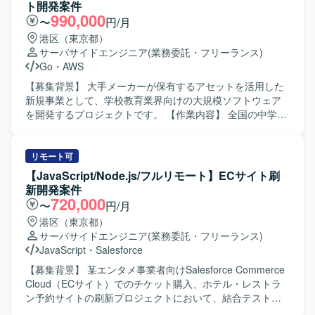
精通しつつ、AI駆動開発のプラクティスを実務の中で磨い
事業部との調整およびReact/Node.jsを用いた開発・改修を
ト開発案件
ていきたい方にマッチします。 【ポジションの魅力】 AIを
ご担当いただきます。 既存SiteCoreで利用しているデザイ
990,000
〜
円/月
前提とした新規プロダクトを立ち上げ初期から手がけられ
ンの移行対応や、プラットフォーム差異により必要となる
港区（東京都）
る環境で、AI駆動開発を組織の中核能力として構築してい
リデザイン対応の検討・実装も行っていただきます。 フロ
サーバサイドエンジニア
(業務委託・フリーランス)
くフェーズに参画いただけます。Claude Code Max 20x プ
ントエンドサポートやAPI構築、UAT・評価・受け入れ整
Go
・
AWS
ランなどの先進的なAIツールを活用しながら、フロントエ
備、Goliveに向けた対応などを段階的に実施していただきま
ンドを中心にバックエンドまで横断した技術選定やアーキ
す。 【求める人物像】 英語で主体的にコミュニケーション
【募集背景】 大手メーカーが保有するアセットを活用した
テクチャ設計に関わることができます。AIエージェントを
が取れる方を求めております。 海外チームとの協業経験が
新規事業として、学校教育業界向けの大規模ソフトウェア
前提とした開発フローの設計・実践を通じて、開発組織全
あり、仕様調整や課題整理を能動的に進められる方を歓迎
を開発するプロジェクトです。 【作業内容】 全国の中学
体へのインパクトを発揮できるポジションです。 【開発環
いたします。 【ポジションの魅力】 グローバル企業のWeb
生・高校生が利用する学校向けデジタルノートサービスの
境】 ・フロントエンド：Vue3 / TypeScript ・サーバサイ
統合CMS刷新プロジェクトに参画し、ヘッドレスCMSや
Webアプリケーション開発を行っていただきます。 要件定
ド：Kotlin ・インフラ：AWS ・AI関連：AIエージェント、
Contentfulなどの最新技術に関わることができます。 USチ
義からテストまで一連の工程に携わり、特にフロントエン
リモート可
AIコーディング支援ツール（Claude Code Max 20x プラン
ームとの英語でのコミュニケーションを通じて、グローバ
ド領域の設計・実装・テストを中心にご対応いただきま
【JavaScript/Node.js/フルリモート】ECサイト刷
等） ・開発プロセス：アジャイル／スクラムをベースとし
ル開発プロジェクトの経験を積むことができます。 フロン
す。 【求める人物像】 新規デジタルプロダクト開発に主体
新開発案件
たチーム開発
トエンドからAPI構築まで幅広い工程に携わることができ、
的に関わり、チーム開発の中で自律的にコミュニケーショ
720,000
〜
円/月
技術スキルとコミュニケーションスキルの双方を高められ
ンを取りながら開発を推進いただける方を求めています。
港区（東京都）
る環境です。 【開発環境】 ReactおよびNode.jsを中心とし
【ポジションの魅力】 学校教育現場のデジタル化を推進す
サーバサイドエンジニア
(業務委託・フリーランス)
た開発環境にて、ヘッドレスCMS（Contentful）および既存
る社会的インパクトの大きいプロジェクトに関わっていた
JavaScript
・
Salesforce
SiteCore環境からの移行を行います。 CI/CD環境を活用し
だけます。 大規模ユーザーを想定したサービス開発に携わ
た開発プロセスのもと、グローバルチームと連携しながら
ることで、スケーラビリティやパフォーマンスを意識した
【募集背景】 某エンタメ事業者向けSalesforce Commerce
開発を進めてまいります。
設計・開発の経験を積むことができます。 【開発環境】
Cloud（ECサイト）でのチケット購入、ホテル・レストラ
Goを用いたWebアプリケーションとAWS環境を中心とした
ン予約サイトの刷新プロジェクトにおいて、結合テストフ
開発体制で、RDBMSやGit/GitHubを利用したスクラム開発
ェーズで発生しているバグ改修に人員不足が生じているた