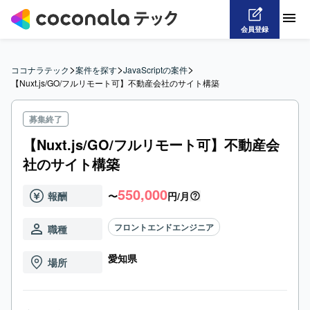
会員登録
>
>
>
ココナラテック
案件を探す
JavaScriptの案件
【Nuxt.js/GO/フルリモート可】不動産会社のサイト構築
募集終了
【Nuxt.js/GO/フルリモート可】不動産会
社のサイト構築
550,000
報酬
〜
円/月
フロントエンドエンジニア
職種
愛知県
場所