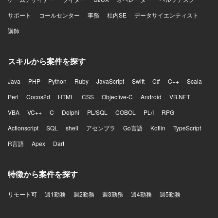
サポート
コールセンター
事務
社内SE
データサイエンティスト
講師
スキルから案件を探す
Java
PHP
Python
Ruby
JavaScript
Swift
C#
C++
Scala
Perl
Cocos2d
HTML
CSS
Objective-C
Android
VB.NET
VBA
VC++
C
Delphi
PL/SQL
COBOL
PL/I
RPG
Actionscript
SQL
shell
アセンブラ
Go言語
Kotlin
TypeScript
R言語
Apex
Dart
特徴から案件を探す
リモート可
週1勤務
週2勤務
週3勤務
週4勤務
週5勤務