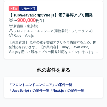
を行います。
め、増員を行っています。 【作業内容】 某エンタメ事業者
向けに導入しているSalesforce Commerce Cloud（ECサイ
NEW
リモート可
ト）内で、チケット購入、ホテル・レストラン予約サイト
【Ruby/JavaScript/Vue.js】電子書籍アプリ開発
の刷新対応を行っていただきます。現在は結合テストフェ
900,000
〜
円/月
ーズで発生しているバグ改修が中心となり、設計書を読み
新宿区（東京都）
込み仕様を理解いただいた上で、改修箇所の調査・解析か
フロントエンドエンジニア
(業務委託・フリーランス)
ら実装、テストまで一連の工程を担当していただきます。
Ruby
・
Vue.js
開発はNode.js上でJavaScriptを使用して実施します。 【求
める人物像】 設計書から仕様を素早く理解し、自ら課題を
【募集背景】 既存の電子書籍アプリを再構築するため、開
発見して主体的に動ける方を求めています。フットワーク
発対応を行います。 【作業内容】 Ruby、JavaScript、
軽く、関係者と能動的にコミュニケーションをとりなが
Vue.jsを用いて既存アプリの開発対応をメインに行います。
ら、バグ改修や機能改善を着実に進めていただける方が望
【求める人物像】 【ポジションの魅力】 電子書籍アプリの
ましいです。 【ポジションの魅力】 エンタメ領域のECサ
再構築および既存アプリ開発に携われます。 【開発環境】
イト刷新プロジェクトに参画し、チケット購入やホテル・
Ruby、JavaScript、Vue.js、Backbone.jsを使用します。
他の案件を見る
レストラン予約など多様な機能に関わることができます。
結合テストフェーズにおけるバグ改修を通じて、既存機能
の理解や改修スキルを高めつつ、Node.js上でのJavaScript
「フロントエンドエンジニア」の案件一覧
開発経験をさらに積むことができます。 【開発環境】
Salesforce Commerce Cloudを基盤としたECサイトにおい
「JavaScript」の案件一覧
「Nuxt.js」の案件一覧
て、Node.js上でJavaScriptを用いた開発を行います。