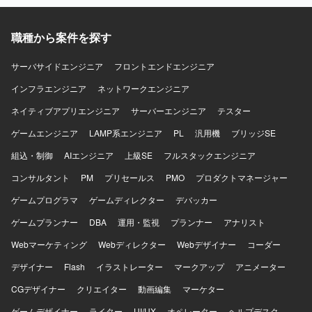
職種から案件を探す
サーバサイドエンジニア
フロントエンドエンジニア
インフラエンジニア
ネットワークエンジニア
ネイティブアプリエンジニア
サーバーエンジニア
テスター
ゲームエンジニア
LAMP系エンジニア
PL
汎用機
ブリッジSE
組込・制御
AIエンジニア
上級SE
フルスタックエンジニア
コンサルタント
PM
プリセールス
PMO
プロダクトマネージャー
ゲームプログラマ
ゲームディレクター
デバッカー
ゲームプランナー
DBA
運用・監視
プランナー
アナリスト
Webマーケティング
Webディレクター
Webデザイナー
コーダー
デザイナー
Flash
イラストレーター
マークアップ
アニメーター
CGデザイナー
クリエイター
動画編集
マーケター
ゲームデザイナー
ライター
UI/UX
オペレーター
ヘルプデスク