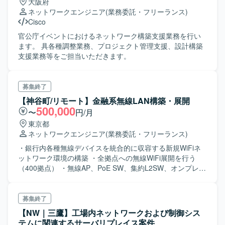
大阪府
ネットワークエンジニア
(業務委託・フリーランス)
Cisco
官公庁イベントにおけるネットワーク構築支援業務を行い
ます。 具各種調整業務、プロジェクト管理支援、設計構築
支援業務等をご担当いただきます。
募集終了
【神谷町/リモート】金融系無線LAN構築・展開
500,000
〜
円/月
東京都
ネットワークエンジニア
(業務委託・フリーランス)
・銀行内各種無線デバイスを統合的に収容する新規WiFiネ
ットワーク環境の構築 ・全拠点への無線WiFi展開を行う
（400拠点） ・無線AP、PoE SW、集約L2SW、オンプレ
FW接続用L2SW、オンプレFWが更改対象 ・無線機器を
Cisco Meraki、FWをFortinetで設計以降をおこなう スケジ
ュール概要 7月～8月 基本設計 8月～11月 詳細設計 10
募集終了
月～11月 検証 12月～3月 DC構築・試験 3月～4月 テスト
【NW｜三鷹】工場内ネットワークおよび制御シス
店舗 4月～ 展開対応
テムに関連するサーバリプレイス案件