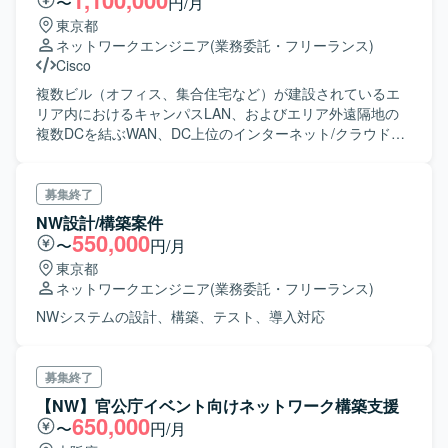
1,100,000
〜
円/月
メーカー関係者(技術面の問い合わせ先として） ・関係者と
東京都
の打ち合わせはWebを主とし、必要に応じて対面を併用し
ネットワークエンジニア
(業務委託・フリーランス)
ます ・業務はリモートとオンサイトの併用とします 週2
Cisco
日程度、新川(東京都中央区)又は、二俣新町(千葉県市川市)
に往訪していただきます
複数ビル（オフィス、集合住宅など）が建設されているエ
リア内におけるキャンパスLAN、およびエリア外遠隔地の
複数DCを結ぶWAN、DC上位のインターネット/クラウド接
続から構成されるICTインフラ構築プロジェクト。 ※①～⑤
は優先度順になっております。
募集終了
NW設計/構築案件
550,000
〜
円/月
東京都
ネットワークエンジニア
(業務委託・フリーランス)
NWシステムの設計、構築、テスト、導入対応
募集終了
【NW】官公庁イベント向けネットワーク構築支援
650,000
〜
円/月