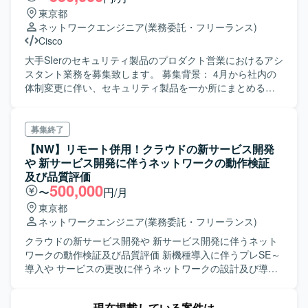
東京都
ネットワークエンジニア
(業務委託・フリーランス)
Cisco
大手SIerのセキュリティ製品のプロダクト営業におけるアシ
スタント業務を募集致します。 募集背景： 4月から社内の
体制変更に伴い、セキュリティ製品を一か所にまとめる方
針となり、 その部隊にて新規に営業、エンジニアチームを
編成することとなりました。 そのため、営業および営業ア
シスタントの人員が不足しているため、募集することなり
募集終了
ました。
【NW】リモート併用！クラウドの新サービス開発
や 新サービス開発に伴うネットワークの動作検証
及び品質評価
500,000
〜
円/月
東京都
ネットワークエンジニア
(業務委託・フリーランス)
クラウドの新サービス開発や 新サービス開発に伴うネット
ワークの動作検証及び品質評価 新機種導入に伴うプレSE～
導入や サービスの更改に伴うネットワークの設計及び導入
等
現在掲載している案件は