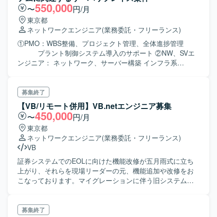
550,000
〜
円/月
東京都
ネットワークエンジニア
(業務委託・フリーランス)
①PMO：WBS整備、プロジェクト管理、全体進捗管理
プラント制御システム導入のサポート ②NW、SVエ
ンジニア： ネットワーク、サーバー構築 インフラ系
（L2/L3、FW、VPN等）の要件定義・設計・構築 ③運用設
計エンジニア： 各システム運用設計書作成、運用手順書作
成
募集終了
【VB/リモート併用】VB.netエンジニア募集
450,000
〜
円/月
東京都
ネットワークエンジニア
(業務委託・フリーランス)
VB
証券システムでのEOLに向けた機能改修が五月雨式に立ち
上がり、それらを現場リーダーの元、機能追加や改修をお
こなっております。マイグレーションに伴う旧システムと
同動作のプログラム開発を現場PLが行なったため その動作
検証と必要に応じた改修業務を行なっていただきます。
募集終了