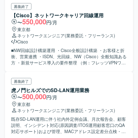
募集終了
【Cisco】ネットワークキャリア回線運用
550,000
〜
円/月
東京都
ネットワークエンジニア
(業務委託・フリーランス)
Cisco
■NW回線設計構築運用 ・Cisco全般設計構築 ・お客様と折
衝、営業連携 ・ISDN、光回線、NW（Cisco）全般知識ある
方 ・新規サービス導入の要件整理 （例：フレッツVPNワイ
ドの導入） ・回線サービス終了に関する切替方針の検討支
援、申し込み手続きなど （例：Bフレッツサービス終了対
応、INSネットサービス終了対応） ・全体4名の回線運用、
募集終了
NW構築両面のPM ・折衝、報告、連絡、提案 ※オフィスソ
虎ノ門ヒルズでのSD-LAN運用業務
リューションを広く展開することをもくろんでいる
500,000
〜
円/月
東京都
ネットワークエンジニア
(業務委託・フリーランス)
既存SD-LAN運用に伴う社内外定例会議、月次報告会、顧客
説明、インシデント対応(原因調査/ITOS運用顧客窓口のQA
対応サポート)および管理、MACアドレス設定差分点検・登
録作業(ISE)、Ciscoサポート問合せ・RMA対応(英会話での