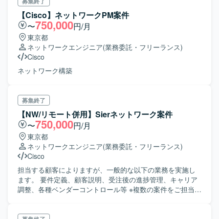
募集終了
【Cisco】ネットワークPM案件
750,000
〜
円/月
東京都
ネットワークエンジニア
(業務委託・フリーランス)
Cisco
ネットワーク構築
募集終了
【NW/リモート併用】Sierネットワーク案件
750,000
〜
円/月
東京都
ネットワークエンジニア
(業務委託・フリーランス)
Cisco
担当する顧客によりますが、一般的な以下の業務を実施し
ます。 要件定義、顧客説明、受注後の進捗管理、キャリア
調整、各種ベンダーコントロール等 ※複数の案件をご担当い
ただきます。 案件は、新設ネットワーク、ネットワーク更
改、MACD等様々です。 ※新サービスを取り扱うこともあ
り、 業務における知識を積極的に取り入れる姿勢がある