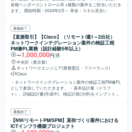
各種ベンダーコントロール等 ※複数の案件をご担当いただき
ます。 開始時期：2024年2月～ 単金：スキル見合い
募集終了
【直接取引】【Cisco】（リモート/週1～2出社）
ネットワークインテグレーション案件の検証工程
PM兼PL業務（設計経験5年以上）
1,000,000
〜
円/月
中央区（東京都）
ネットワークエンジニア
(業務委託・フリーランス)
Cisco
・ネットワークインテグレーション案件の検証工程PM兼PL
として参加していただきます。 ・基本設計書（ドラフ
ト）、詳細設計書(作成中)、検証計画(大枠)をインプットと
して以下に対応していただきます。 ‐検証環境構成設計、同
構成図作成 ‐検証計画書(詳細)作成 ‐検証手順書作成 ‐作成資
料の元受けSIer向け説明 ・業務遂行にあたり、以下の関係
募集終了
者と連携していただきます -元受けSIer担当者 -基本設計担
【NW/リモートPM/SPM】某街づくり案件における
当者、詳細設計担当者、 検証作業メンバー 設計と並行して
ICTインフラ構築プロジェクト
検証を進めるため、連携必要になります -ネットワーク機器