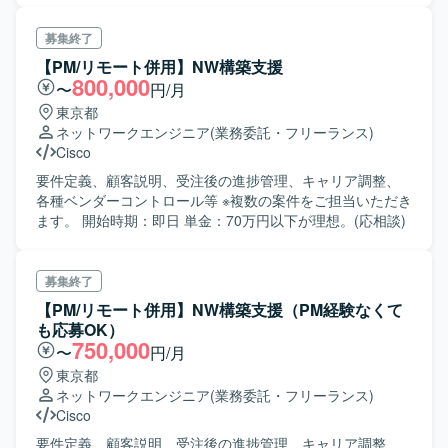
募集終了
【PM/リモート併用】NW構築支援
800,000
〜
円/月
東京都
ネットワークエンジニア
(業務委託・フリーランス)
Cisco
要件定義、顧客説明、受注後の進捗管理、キャリア調整、
各種ベンダーコントロール等 ※複数の案件をご担当いただき
ます。 開始時期：即日 単金：70万円以下が理想。(応相談)
募集終了
【PM/リモート併用】NW構築支援（PM経験なくて
も応募OK）
750,000
〜
円/月
東京都
ネットワークエンジニア
(業務委託・フリーランス)
Cisco
要件定義、顧客説明、受注後の進捗管理、キャリア調整、