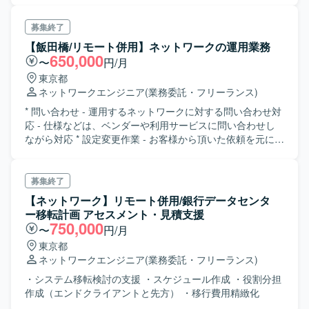
対応含む)、各種運用ドキュメント管理、各種機器アップグ
レード調整・作業
募集終了
【飯田橋/リモート併用】ネットワークの運用業務
650,000
〜
円/月
東京都
ネットワークエンジニア
(業務委託・フリーランス)
* 問い合わせ - 運用するネットワークに対する問い合わせ対
応 - 仕様などは、ベンダーや利用サービスに問い合わせし
ながら対応 * 設定変更作業 - お客様から頂いた依頼を元に
NW機器の設定変更 - お客様から頂いた依頼を元に利用サー
ビスへ変更依頼とその調整 * EOSL対応 - ソフトウェアのサ
ポート終了に伴いバージョンアップ作業 バージョンアップ
募集終了
作業には計画、事前検証も含む * 障害対応 - 24Hベストエフ
【ネットワーク】リモート併用/銀行データセンタ
ォートでの電話受付とリモート対応 ※他メンバーと輪番体制
ー移転計画 アセスメント・見積支援
を組んで実施 - トラブルシュート - お客様への報告、説明 ※
750,000
〜
円/月
場合によってはお客様先に謝罪に行く場合もあり。 * 管理
東京都
業務 - 運用資料の更新 - 月次報告などの資料作成 - 月次報告
ネットワークエンジニア
(業務委託・フリーランス)
会でスピーカーとして参加 * 体制 - 大小さまざまな規模のネ
ットワークの運用を対応することになります。 - 案件によ
・システム移転検討の支援 ・スケジュール作成 ・役割分担
ってはPMが間に入る場合や営業が間に入る場合がありま
作成（エンドクライアントと先方） ・移行費用精緻化
す。