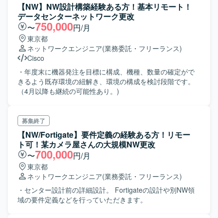
【NW】NW設計構築経験ある方！基本リモート！
データセンターネットワーク更改
750,000
〜
円/月
東京都
ネットワークエンジニア
(業務委託・フリーランス)
Cisco
・年度末に機器発注を目標に構成、機種、数量の確定がで
きるよう既存環境の紐解き、環境の構成を検討段階です。
（4月以降も継続の可能性あり。)
募集終了
【NW/Fortigate】要件定義の経験ある方！リモー
ト可！某カメラ屋さんの大規模NW更改
700,000
〜
円/月
東京都
ネットワークエンジニア
(業務委託・フリーランス)
・センター設計前の詳細設計。 Fortigateの設計や別NW領
域の要件定義などを行っていただきます。