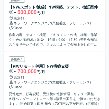
募集終了
となお良いです。 ※Prisma Accessやzscaler、CATO Cloud
【NW/スポット/池袋】NW構築、テスト、検証案件
などご経験があるとなお良いです。 場所：飯田橋(テレワー
500,000
〜
円/月
クは、50%未満) 面談：基本的に1回 配属後の担当案件は、
東京都
顧客によって異なりますが、以下のような対応が多いかと
ネットワークエンジニア
(業務委託・フリーランス)
思います。 ciscoを使った閉域ネットワーク案件 インタ
Cisco
ーネットVPN構築案件 IIJ社の多種サービスを用いたデー
タセンタ構築案件 Prisma Accessやzscaler、CATO Cloud
作業内容：テスト・検証、ドキュメント作成、構築、作業
などを用いたクラウドセキュリティ案件 企業無線LAN構
立ち合い 勤務地：池袋 時間：9:00～17:30 ※契約金額は
築案件 大型案件の場合は、RFPへの回答等も実施いたし
スキル見合いですので、スキルによって金額上振れの可能
ます。
性あり。 ※基本は出勤、状況に応じてリモート有り ※夜間作
業、出張有り ※3月時点で欠員がある場合は延長の可能性有
り
募集終了
【PM/リモート併用】NW構築支援
700,000
〜
円/月
東京都
ネットワークエンジニア
(業務委託・フリーランス)
Cisco
要件定義、顧客説明、受注後の進捗管理、キャリア調整、
各種ベンダーコントロール等 ※複数の案件をご担当いただき
ます。 開始時期：即日 単金：70万円以下が理想。(応相談)