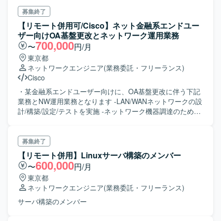
募集終了
【リモート併用可/Cisco】ネット金融系エンドユー
ザー向けOA基盤更改とネットワーク運用業務
700,000
〜
円/月
東京都
ネットワークエンジニア
(業務委託・フリーランス)
Cisco
・某金融系エンドユーザー向けに、OA基盤更改に伴う下記
業務とNW運用業務となります ‐LAN/WANネットワークの設
計/構築/設定/テストを実施 ‐ネットワーク機器調達のため
の、機器選定/検証 ‐構築後のネットワークの運用/保守 ‐ネッ
トワーク監視、およびキャパシティプランニング
募集終了
【リモート併用】Linuxサーバ構築のメンバー
600,000
〜
円/月
東京都
ネットワークエンジニア
(業務委託・フリーランス)
サーバ構築のメンバー