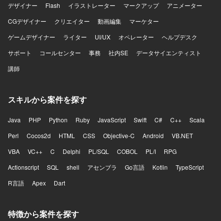
デザイナー
Flash
イラストレーター
マークアップ
アニメーター
CGデザイナー
クリエイター
動画編集
マーケター
ゲームデザイナー
ライター
UI/UX
オペレーター
ヘルプデスク
サポート
コールセンター
事務
社内SE
データサイエンティスト
講師
スキルから案件を探す
Java
PHP
Python
Ruby
JavaScript
Swift
C#
C++
Scala
Perl
Cocos2d
HTML
CSS
Objective-C
Android
VB.NET
VBA
VC++
C
Delphi
PL/SQL
COBOL
PL/I
RPG
Actionscript
SQL
shell
アセンブラ
Go言語
Kotlin
TypeScript
R言語
Apex
Dart
特徴から案件を探す