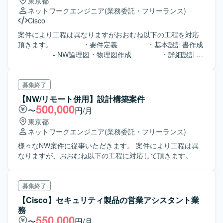
東京都
ネットワークエンジニア
(業務委託・フリーランス)
Cisco
案件により工程は異なりますがおおむね以下の工程を対応
頂きます。 ・要件定義 ・基本設計書作成
- NW論理図・物理図作成 ・詳細設計書
作成 ・パラメータシート作成 ・構築
・単体・結合試験仕様書作成 ・単体・結
合試験
募集終了
【NW/リモート併用】設計構築案件
500,000
〜
円/月
東京都
ネットワークエンジニア
(業務委託・フリーランス)
様々なNW案件に従事いただきます。 案件により工程は異
なりますが、おおむね以下の工程に対応して頂きます。
募集終了
【Cisco】セキュリティ製品の営業アシスタント業
務
550,000
〜
円/月