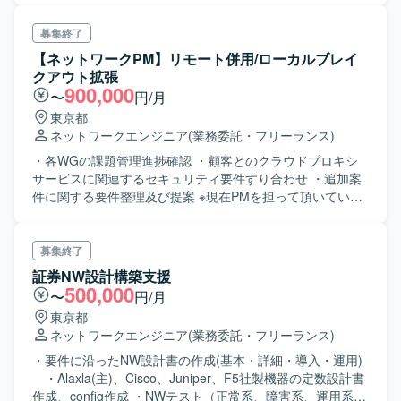
募集終了
【ネットワークPM】リモート併用/ローカルブレイ
クアウト拡張
900,000
〜
円/月
東京都
ネットワークエンジニア
(業務委託・フリーランス)
・各WGの課題管理進捗確認 ・顧客とのクラウドプロキシ
サービスに関連するセキュリティ要件すり合わせ ・追加案
件に関する要件整理及び提案 ※現在PMを担って頂いている
方が離任のため、引継ぎ案件になります
募集終了
証券NW設計構築支援
500,000
〜
円/月
東京都
ネットワークエンジニア
(業務委託・フリーランス)
・要件に沿ったNW設計書の作成(基本・詳細・導入・運用)
・Alaxla(主)、Cisco、Juniper、F5社製機器の定数設計書
作成、config作成 ・NWテスト（正常系、障害系、運用系、