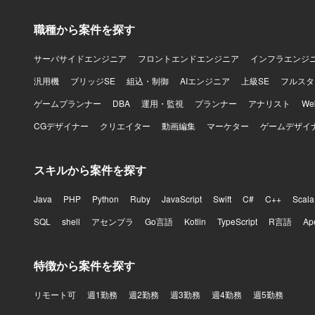
職種から案件を探す
サーバサイドエンジニア
フロントエンドエンジニア
インフラエンジ
汎用機
ブリッジSE
組込・制御
AIエンジニア
上級SE
フルスタ
ゲームプランナー
DBA
運用・監視
プランナー
アナリスト
W
CGデザイナー
クリエイター
動画編集
マーケター
ゲームデザイ
スキルから案件を探す
Java
PHP
Python
Ruby
JavaScript
Swift
C#
C++
Scala
SQL
shell
アセンブラ
Go言語
Kotlin
TypeScript
R言語
Ap
特徴から案件を探す
リモート可
週1勤務
週2勤務
週3勤務
週4勤務
週5勤務