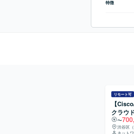
特徴
リモート可
【Cis
クラウ
700
〜
渋谷区（
ネットワ