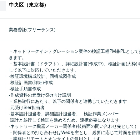
中央区（東京都）
業務委託(フリーランス)
・ネットワークインテグレーション案件の検証工程PM兼PLとして
きます。

・基本設計書（ドラフト）、詳細設計書(作成中)、検証計画(大枠)
して以下に対応していただきます。

‐検証環境構成設計、同構成図作成

‐検証計画書(詳細)作成

‐検証手順書作成

‐作成資料の元受けSIer向け説明

・業務遂行にあたり、以下の関係者と連携していただきます

-元受けSIer担当者

-基本設計担当者、詳細設計担当者、	検証作業メンバー

 設計と並行して検証を進めるため、連携必要になります

-ネットワーク機器メーカー関係者(技術面の問い合わせ先として）

・関係者との打ち合わせはWebを主とし、必要に応じて対面を併用
・業務はリモートとオンサイトの併用とします
