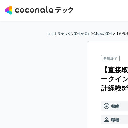
>
>
>
【直接取
ココナラテック
案件を探す
Ciscoの案件
募集終了
【直接取
ークイン
計経験5
報酬
職種