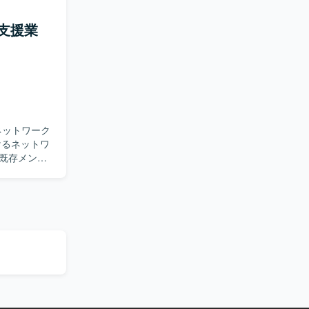
ニケーショ
ワークを含
支援業
ことができ
ながら、状
上流工程やリ
。 【ポ
構築フェー
 ADなどの認証
ルを総合的
ります。
とができ、
ネットワーク機
ネットワーク
。既存メンバ
整などを行
手順や設計
いです。
点系LAN
ンバーのサ
環境です。