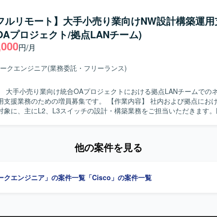
ンダーや現場担当者との調整、作業手順の確認など、関係各所とのコミュ
て担当できるため、幅広い技術経験を積むことができます。 工場ネット
滑な導入・移行を推進していただきます。 【求める人物像】 現地で自ら確認
/フルリモート】大手小売り業向けNW設計構築運用
インフラに関わることで、現場に近い視点での基盤設計や改善に携わる
主体的に確認しに行動できる方を求めています。 業者や担当者と会話し
内SEチームの一員として、マネジメントや業務推進にも関わることで、
OAプロジェクト/拠点LANチーム)
提案や調整を行い、プロジェクトを前向きに推進できる方を歓迎いたします
ることができます。 【開発環境】 Windows/Linuxサーバを中心とし
,000
魅力】 老朽化したネットワークの更改から新規導入まで、上流工程から
円/月
にて、VMware/Hyper-Vによる仮想基盤やActive Directory/Azure
通貫で携わることができるため、ネットワークエンジニアとしてのスキ
S/DHCP/ファイルサーバなどの基盤システムを取り扱う環境となってお
ただけます。 複数ベンダー機器を扱う環境での設計・構築経験を積むこ
ークエンジニア
(業務委託・フリーランス)
ーポジションを目指す方にも適したポジションです。 【開発環境】 Cisco
ッチ、Aruba L2/L3スイッチ、VPN機器、FortiGateやPaloaltoなどの
】 大手小売り業向け統合OAプロジェクトにおける拠点LANチームでの
した環境です。
ための増員募集です。 【作業内容】 社内および拠点におけるネットワ
対象に、主にL2、L3スイッチの設計・構築業務をご担当いただきます
ながら、設定変更作業の準備や各種ドキュメント作成、移行に向けた調
b会議ツールを活用しながら主体的に報連
関係チームを巻き込んだ調整を粘り強く進められる方を求めています。
他の案件を見る
ュメントとして整理し、分かりやすく説明することが得意な方が望まし
ンの魅力】 大規模小売業の拠点ネットワークに長期的に関わることで、拠
構築、運用立ち上げまで一連の工程を経験することができます。既存メ
ークエンジニア」の案件一覧
「Cisco」の案件一覧
けながら、ネットワークエンジニアとしてのスキルをさらに高められる
】 NEC製L2、L3スイッチを中心としたネットワーク機器環境です。