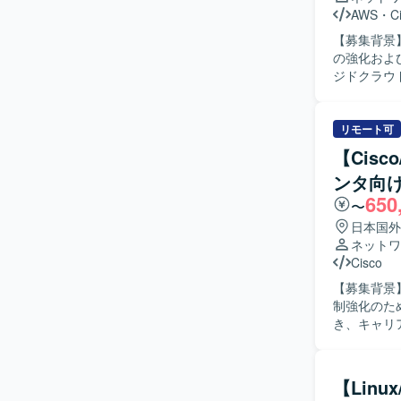
AWS
・
C
【募集背景
の強化および安
ジドクラウ
をご担当いた
域ネットワー
などを用い
リモート可
【求める人
【Cis
応できる方
ンタ向け
持ち、主体的
650
力】 マネ
〜
で、クラウ
日本国外
す。 大規
ネットワ
ることがで
Cisco
【開発環境】
【募集背景
LISP／M
制強化のためネ
き、キャリ
な作業は以
メータ設計
タにおける
【Lin
める人物像