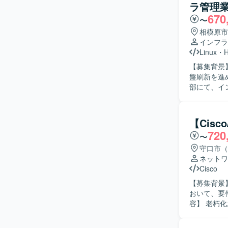
ラ管理
向きに取り
670
コミュニケーショ
〜
ア系データ
相模原市
を積むことが
インフラ
た高度なネ
Linux
・
H
ップしながら参画いただけます。 【
【募集背景
Cisco 
盤刷新を進めるため
部にて、イ
ラの構築業
Window
含むネットワ
【Cis
などのネット
720
〜
築を行っていた
す。 DNS
守口市（
ウォール、
ネットワ
ます。 ベ
Cisco
ます。 社内S
【募集背景
インフラ全
おいて、要件
構築まで主
容】 老朽
ションを円
運用設計、
と協力しな
所、配線、