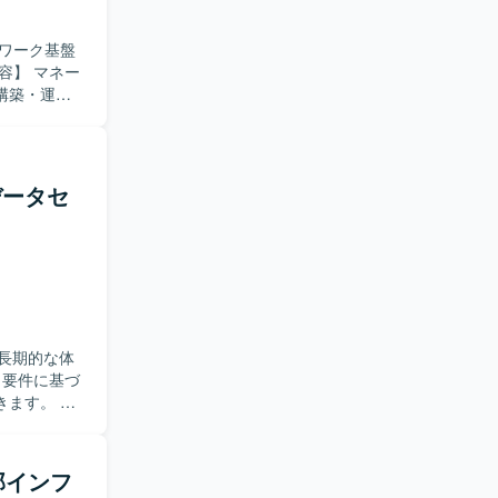
ワーク基盤
構築・運用
築・運用、閉
SP／MPLS
きます。
一人称で対
データセ
術に関心を
わること
いただけま
運用に関わ
ョンです。
OSPF／
長期的な体
ます。 主
計） ・パラ
・データセン
 【求
ム部インフ
チアップに前