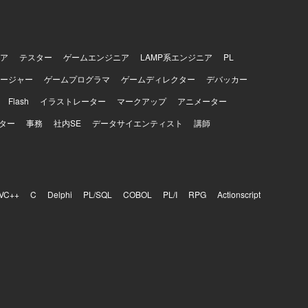
ア
テスター
ゲームエンジニア
LAMP系エンジニア
PL
ージャー
ゲームプログラマ
ゲームディレクター
デバッカー
Flash
イラストレーター
マークアップ
アニメーター
ター
事務
社内SE
データサイエンティスト
講師
VC++
C
Delphi
PL/SQL
COBOL
PL/I
RPG
Actionscript