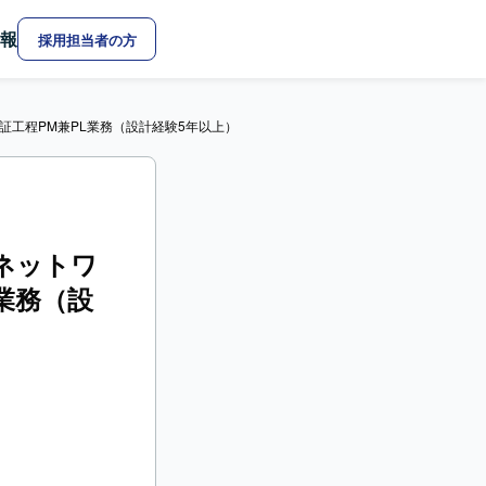
報
採用担当者の方
証工程PM兼PL業務（設計経験5年以上）
）ネットワ
業務（設