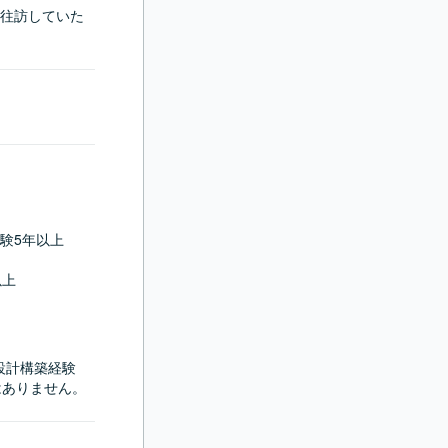
に往訪していた
5年以上

上

erの設計構築経験

はありません。