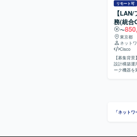
おります。 【ポジションの魅力】 サーバ、ネットワーク、仮想基盤、認証基盤などインフラ全
ます。 ベ
リモート可
般を横断し
ンを取りながら円
【LAN
む製造業の
すべき点を
ます。 社
務(統合
況に応じた
ーダーシップの経験を高め
850
ジションの
〜
たインフラ環境
ズまで一気
東京都
基盤、DN
に高めてい
ネットワ
将来的なリーダ
Cisco
L2/L3スイ
【募集背景
器を中心と
設計構築運用支援業務の
ーク機器を
ーと連携し
っていただきます。 【求める人物像】 チャットやWe
相ができ、
内容をドキ
【ポジショ
の設計から
「ネットワ
ポートを受
【開発環境