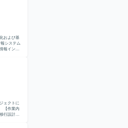
 ・関係者と
構築の経験
ール等を活用し
てスキルア
化および基
細は別途）
情報インフ
だきます。
VPNなどを
、工場LAN
基盤の設計構
担当いただきま
。 ファイア
ていただき
ていただき
ジェクトに
から設計・
内
ミュニケー
移行設計、
社内関係者
成や設置場
を想定して
討を実施し