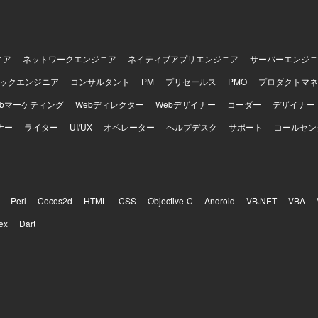
ニア
ネットワークエンジニア
ネイティブアプリエンジニア
サーバーエンジニ
ックエンジニア
コンサルタント
PM
プリセールス
PMO
プロダクトマネ
ebマーケティング
Webディレクター
Webデザイナー
コーダー
デザイナー
ナー
ライター
UI/UX
オペレーター
ヘルプデスク
サポート
コールセン
Perl
Cocos2d
HTML
CSS
Objective-C
Android
VB.NET
VBA
ex
Dart