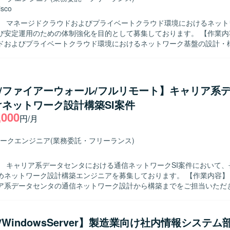
isco
】 マネージドクラウドおよびプライベートクラウド環境におけるネット
定運用のための体制強化を目的として募集しております。 【作業内容】 マネー
ドおよびプライベートクラウド環境におけるネットワーク基盤の設計・
だきます。 CiscoおよびArista製ネットワーク機器を用いた設計・構
ク環境の管理、AWSネットワーク環境の設計・運用、BGP／OSPF／LI
たルーティング設計・運用、障害対応および保守対応を実施していただ
物像】 単なる運用オペレーションにとどまらず、ネットワーク設計から
co/ファイアーウォール/フルリモート】キャリア系
を求めております。 クラウドおよびオンプレミス双方のネットワーク技
ネットワーク設計構築SI案件
に改善や最適化に取り組んでいただける方が望ましいです。 【ポジションの魅
,000
ージドクラウドおよびプライベートクラウド双方のネットワーク基盤に携
円/月
ドネットワークとデータセンターネットワークの幅広い知見を習得して
模な閉域網環境やBGP／MPLSなどを活用した高度なルーティング設計・
ークエンジニア
(業務委託・フリーランス)
き、ネットワークエンジニアとしてのスキルアップが期待できるポジシ
 Cisco／Arista製ネットワーク機器 AWSネットワークサービス BGP／
】 キャリア系データセンタにおける通信ネットワークSI案件において、
PLSを用いたルーティング環境
ットワーク設計構築エンジニアを募集しております。 【作業内容】 要件に基づ
ア系データセンタの通信ネットワーク設計から構築までをご担当いただき
下を想定しております。 ・ネットワークの詳細設計（物理設計、論理設
 ・各種設定・構成に関する手順書作成 ・商用切替などの商用作業対応 
初期設定作業（必要に応じてACI関連作業を現地で実施する場合があります）
ux/WindowsServer】製造業向け社内情報システ
】 ・中長期で安定して参画いただける方 ・ネットワーク技術のキャッ