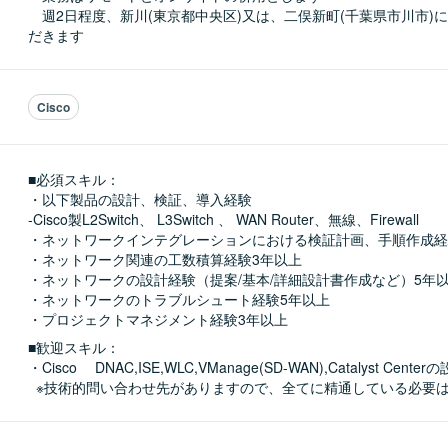
　週2日程度、新川(東京都中央区)又は、二俣新町(千葉県市川市)
だきます
Cisco
■必須スキル：
・以下製品の設計、検証、導入経験

‐Cisco製L2Switch、 L3Switch 、 WAN Router、無線、Firewall

・ネットワークインテグレーションにおける検証計画、手順作成経験
・ネットワーク関連の工数積算経験3年以上

・ネットワークの設計経験（提案/基本/詳細設計書作成など）5年以
・ネットワークのトラブルシュート経験5年以上

・プロジェクトマネジメント経験3年以上
■歓迎スキル：
・Cisco 　DNAC,ISE,WLC,VManage(SD-WAN),Catalyst Cent
  ※技術的問い合わせ先がありますので、全てに精通している必要