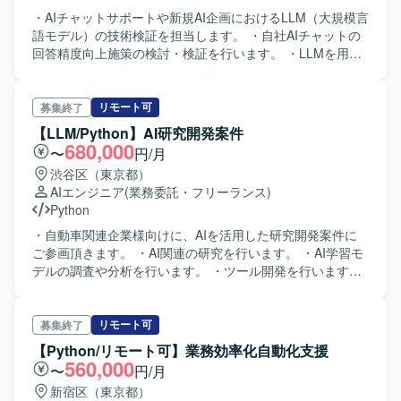
・AIチャットサポートや新規AI企画におけるLLM（大規模言
語モデル）の技術検証を担当します。 ・自社AIチャットの
回答精度向上施策の検討・検証を行います。 ・LLMを用い
た技術的アプローチの立案と実験計画設計を行います。 ・
技術検証の実施と結果報告（ドキュメント作成を含む）を
行います。 ・成果物として技術的実現方法をまとめた設計
リモート可
募集終了
書・検証設計書を作成します。 ・約3カ月のスパンで仮説・
【LLM/Python】AI研究開発案件
検証・実装を回します。
680,000
〜
円/月
渋谷区（東京都）
AIエンジニア
(業務委託・フリーランス)
Python
・自動車関連企業様向けに、AIを活用した研究開発案件に
ご参画頂きます。 ・AI関連の研究を行います。 ・AI学習モ
デルの調査や分析を行います。 ・ツール開発を行います。
※研究開発の為、必ずしも上記の内容とならない場合があり
ます。
リモート可
募集終了
【Python/リモート可】業務効率化自動化支援
560,000
〜
円/月
新宿区（東京都）