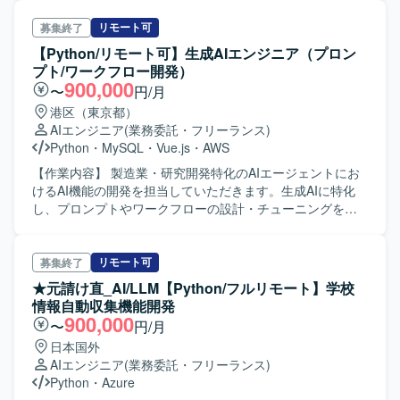
リモート可
募集終了
【Python/リモート可】生成AIエンジニア（プロン
プト/ワークフロー開発）
900,000
〜
円/月
港区（東京都）
AIエンジニア
(業務委託・フリーランス)
Python
・
MySQL
・
Vue.js
・
AWS
【作業内容】 製造業・研究開発特化のAIエージェントにお
けるAI機能の開発を担当していただきます。生成AIに特化
し、プロンプトやワークフローの設計・チューニングを中
心にお願いします。 研究開発における技術課題の解決や新
規テーマの探索といった必ずしも答えがない領域をサポー
トするAIエージェントであるため、顧客の課題を理解し、
リモート可
募集終了
仮説を立てて実行・検証を高速で回していく必要がありま
★元請け直_AI/LLM【Python/フルリモート】学校
す。 ■具体的業務内容 プロンプト/ワークフローの開発 精度
情報自動収集機能開発
評価・チューニング（ドメインエキスパートとの連携も含
900,000
〜
円/月
む） AIのアプリケーション組み込みの支援 【チーム体制】
日本国外
Product Planning Unit PM6名 【ポジションの魅力】 自社開
AIエンジニア
(業務委託・フリーランス)
発のSaaSプロダクトにおけるAI LLM機能の開発に携わるこ
Python
・
Azure
とができる PdMとの距離が近く、プロダクト開発の観点を