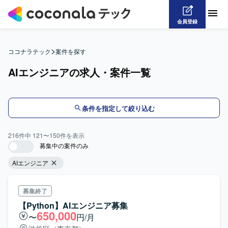
会員登録
>
ココナラテック
案件を探す
AIエンジニアの求人・案件一覧
条件を指定して絞り込む
216
件中
121
〜
150
件を表示
募集中の案件のみ
AIエンジニア
募集終了
【Python】AIエンジニア募集
650,000
〜
円/月