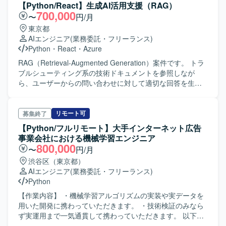
【Python/React】生成AI活用支援（RAG）
700,000
〜
円/月
東京都
AIエンジニア
(業務委託・フリーランス)
Python
・
React
・
Azure
RAG（Retrieval-Augmented Generation）案件です。 トラ
ブルシューティング系の技術ドキュメントを参照しなが
ら、ユーザーからの問い合わせに対して適切な回答を生成
する仕組みを構築します。
リモート可
募集終了
【Python/フルリモート】大手インターネット広告
事業会社における機械学習エンジニア
800,000
〜
円/月
渋谷区（東京都）
AIエンジニア
(業務委託・フリーランス)
Python
【作業内容】 ・機械学習アルゴリズムの実装や実データを
用いた開発に携わっていただきます。 ・技術検証のみなら
ず実運用まで一気通貫して携わっていただきます。 以下の
いずれかのプロジェクトに参画いただく予定です。 - AIによ