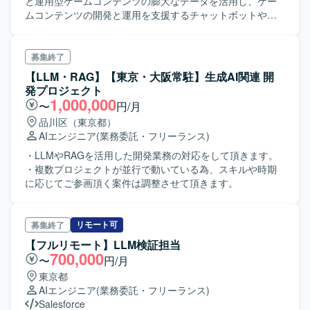
と運用型ゲームコンテンツの膨大なデータを活用し、ゲー
ムコンテンツの開発と運用を支援するチャットボットや対
話型AIシステムの設計、開発、導入に従事していただきま
す。 ・プロンプトの設計、ユーザーエクスペリエンスの最
適化、システムパフォーマンスの評価など、対話型AIプロ
募集終了
ジェクトの全工程に関与していただきます。
【LLM・RAG】【東京・大阪常駐】生成AI関連 開
発プロジェクト
1,000,000
〜
円/月
品川区（東京都）
AIエンジニア
(業務委託・フリーランス)
・LLMやRAGを活用した開発業務の対応をして頂きます。
・複数プロジェクトが並行で動いている為、スキルや時期
に応じてご参画頂く案件は調整させて頂きます。
リモート可
募集終了
【フルリモート】LLM検証担当
700,000
〜
円/月
東京都
AIエンジニア
(業務委託・フリーランス)
Salesforce