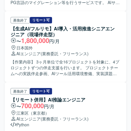
PG言語のマイグレーション等を行うサービスです。 AIサー
ビスを導入する顧客との仕様調整、設計、実装、試験の一
連の工程のすべてもしくは一部をご担当いただきます。
【募集背景】 案件開始時期が4月からに変更となりました。
リモート可
募集終了
【ポジションの魅力】 AIエンジニア（ミドル～シニア）お
【生成AI/フルリモ】AI導入・活用推進シニアエン
よびAIエンジニア（ジュニア～ミドル）として、生成AIを用
ジニア（現場伴走型）
いたサービスの開発に携わることができます。
1,800,000
〜
円/月
日本国外
AIエンジニア
(業務委託・フリーランス)
【作業内容】 3ヶ月単位で全16プロジェクトを対象に、4プ
ロジェクトずつの伴走支援を行います。 プロジェクトチー
ムへの実践伴走参画、AIツール活用環境整備、実装課題へ
の具体的アドバイス、実演を交えた活用支援、CoEへの定
期報告・知見共有を行います。 GitHub Copilot活用の実践定
着、Claude Codeサブエージェント設計、Agent Skills設
リモート可
募集終了
定、Devinのナレッジ設定／ACU計算、Copilot Coding
【リモート併用】AI推論エンジニア
Agent設計（manifest作成、copilot-setup-steps.yml作
700,000
〜
円/月
成）、従来ウォーターフォール開発とAI駆動開発の橋渡し
江東区（東京都）
を担当します。 【開発環境】 GitHub Copilot、Claude
AIエンジニア
(業務委託・フリーランス)
Code（サブエージェント設計）、Agent Skills、Devin（ナ
Python
レッジ設定／ACU計算）、Copilot Coding Agent（manifest