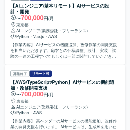
とで、業務負荷の軽減と判断品質の向上を図ります。 【ポ
【AIエンジニア/基本リモート】AIサービスの設
ジションの魅力】 システム構成は、Streamlitによるチャッ
計・開発
ト形式のフロントエンドUIと、AWS Bedrock Flow、ナレッ
700,000
〜
円/月
ジベース、Lambda、DynamoDBを組み合わせたバックエン
東京都
ドで構成されており、最先端技術を用いた開発経験が得ら
AIエンジニア
(業務委託・フリーランス)
れます。 【開発環境】 AIエージェントの業務支援プラット
Python
・
Vue.js
・
AWS
フォームをAWS上で構築しています。
【作業内容】 AIサービスの機能追加、改修作業の開発支援
を担当いただきます。顧客との仕様調整、設計、実装、試
験の一連の工程すべてもしくは一部に関与していただきま
す。 【募集ポジション】 AIエンジニア（ミドル～シニア）
と（ジュニア～ミドル） 【ポジションの魅力】 最先端のAI
技術を活用したプロジェクトでスキルを磨くことができま
リモート可
募集終了
す。
【AWS/TypeScript/Python】AIサービスの機能追
加・改修開発支援
700,000
〜
円/月
東京都
AIエンジニア
(業務委託・フリーランス)
Python
・
AWS
【作業内容】 某ベンダーのAIサービスの機能追加、改修作
業の開発支援を行います。 AIサービスは、生成AIを用いた