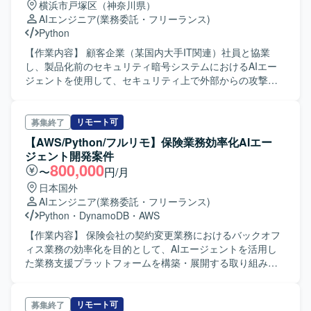
横浜市戸塚区（神奈川県）
ビジネスの両方の視点からプロジェクトを推進できる方を
AIエンジニア
(業務委託・フリーランス)
求めております。自律的に動いていける強いオーナーシッ
Python
プと実行力を持つ方、前例のない技術的課題にも臆せず、
ある程度決められた枠組みの中で技術的な判断を迅速かつ
【作業内容】 顧客企業（某国内大手IT関連）社員と協業
正確に下せる論理的思考力を持つ方にご活躍いただきたい
し、製品化前のセキュリティ暗号システムにおけるAIエー
と考えております。 【開発環境】 自社開発国産LLM、高精
ジェントを使用して、セキュリティ上で外部からの攻撃を
度Agentic RAG、AI実装支援プラットフォーム、AWS /
行うPoCを実施します。設計 ～ 開発 ～ テスト
Google Cloud 等のインフラ環境、Python / 各種LLMライブ
～ 納品を担当します。
ラリを利用しております。
リモート可
募集終了
【AWS/Python/フルリモ】保険業務効率化AIエー
ジェント開発案件
800,000
〜
円/月
日本国外
AIエンジニア
(業務委託・フリーランス)
Python
・
DynamoDB
・
AWS
【作業内容】 保険会社の契約変更業務におけるバックオフ
ィス業務の効率化を目的として、AIエージェントを活用し
た業務支援プラットフォームを構築・展開する取り組みで
す。AWS上にBedrockをはじめとした各種マネージドサービ
スを用いた基盤を構築し、従来人手で対応していた契約変
更に関する判断・確認業務の一部をエージェント化するこ
リモート可
募集終了