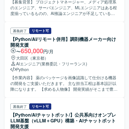
作成、copilot-setup-steps.yml等）、ウォーターフォール開
【募集背景】 プロジェクトマネージャー、メディア処理系
発体制を利用します。
のエンジニア、サーバエンジニア、MLエンジニアはある程
度揃っているものの、AI推論エンジニアが不足している状
況です。 【作業内容】 AI推論のランタイムの実装および関
連機能（Lib/Cmd機能）の実装を行っていただきます。
リモート可
募集終了
【Python/AI/リモート併用】調剤機器メーカー向け
開発支援
650,000
〜
円/月
大田区（東京都）
AIエンジニア
(業務委託・フリーランス)
Python
【作業内容】 薬のパッケージを画像認識して仕分ける機器
の開発をご支援いただきます。 主な担当工程は基本設計以
降になります。 【求める人物像】 開発実績がそこまで豊富
でなくてもいいので、最新のAI技術や論文などへの感度が
高く、参画してからどんどん吸収して進めていただける方
を求めております。
リモート可
募集終了
【Python/AIチャットボット/】公共系向けオンプレ
LLM基盤（vLLM＋GPU）構築・AIチャットボット
開発支援