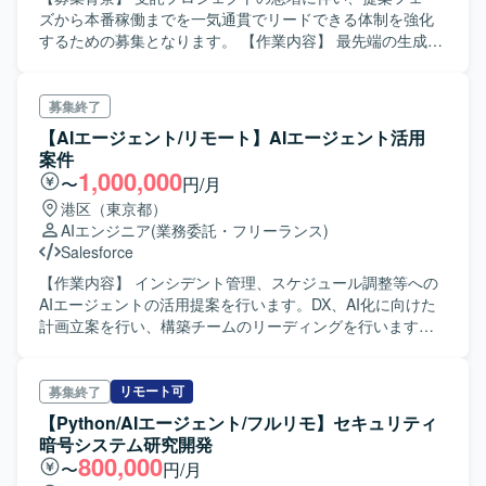
ズから本番稼働までを一気通貫でリードできる体制を強化
するための募集となります。 【作業内容】 最先端の生成
AI（LLM）技術を活用し、エンタープライズ企業の変革を
支援するプロジェクトに参画していただきます。自社開発
の国産LLMおよび高精度RAGを活用したAI実装基盤プロダ
募集終了
クトを軸に、大手製造業を中心とした顧客への導入を推進
【AIエージェント/リモート】AIエージェント活用
していただきます。顧客の業務要件やシステム環境に応じ
案件
たカスタマイズを前提とした、PoC、本番導入支援、RAG
1,000,000
〜
円/月
高度化、AIエージェント構築を含む受託プロジェクトに携
港区（東京都）
わっていただきます。 具体的には、顧客への新規提案時に
AIエンジニア
(業務委託・フリーランス)
おける技術的支援およびコンサルティング、プロジェクト
Salesforce
提案・PoC・受託プロジェクトにおける技術的な妥当性の
判断とロードマップ策定、顧客の技術要件・システム要件
【作業内容】 インシデント管理、スケジュール調整等への
に対する実現可能性の判断（受諾の可否、必要な工数見積
AIエージェントの活用提案を行います。DX、AI化に向けた
もりを含む）、プロジェクトに必要な技術を分解し適切な
計画立案を行い、構築チームのリーディングを行います。
担当エンジニアを定義する業務を行っていただきます。ま
【求める人物像】 マネジメント要素はほとんどありません
た、技術的側面からプロジェクトをリードおよびサポート
が、主体的に業務に取り組める方が望ましいです。
し、アーキテクチャ図の読解に基づきシステム的な制約や
リモート可
募集終了
条件を明確化していただきます。さらに、顧客の業務理
【Python/AIエージェント/フルリモ】セキュリティ
解・要件定義・実装・運用、そしてプロダクト改善へのフ
暗号システム研究開発
ィードバックまで一気通貫で伴走していただきます。 【求
800,000
〜
円/月
める人物像】 実装できる経営参謀の定義に共感し、技術と