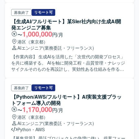
るレベルデザイン支援プロジェクト - 自然言語処理を応用
したオンラインゲームの運用支援プロジェクト - パズルゲ
リモート可
募集終了
ームのレベル生成（ステージ生成） - 大規模言語モデルの
【生成AI/フルリモート】某SIer社内向け生成AI開
キャラクターへの応用プロジェクト 等 【ポジションの魅
発エンジニア募集
力】 ・大手インターネット広告事業会社での経験を積んで
1,000,000
〜
円/月
いただけます。 ・現場には業務委託の技術者が多く在籍し
港区（東京都）
ておりますので、意見、提案なども言いやすい環境です。
AIエンジニア
(業務委託・フリーランス)
【作業内容】 生成AIを活用した「次世代の開発プロセス」
を共に構築する。 AIを軸に開発工程・品質管理・ナレッジ
サイクルそのものを再設計し、実効性ある仕組みを作るこ
とがミッションです。 ・AI活用領域の特定 ・要件定義～テ
ストにおける開発プロセスの再設計 ・成果物の標準化/品質
保証 ・継続的改善サイクルの確立を推進していただきま
リモート可
募集終了
す。 【ポジションの魅力】 最新トレンド・技術動向の情報
【Python/AWS/フルリモート】AI実装支援プラッ
収集と分析を通じて技術深耕が可能です。 【開発環境】
トフォーム導入の開発
React, Spring Boot, アジャイル・スクラム
1,170,000
〜
円/月
港区（東京都）
AIエンジニア
(業務委託・フリーランス)
Python
・
AWS
【募集背景】 受託プロジェクトの急増に伴い、提案フェー