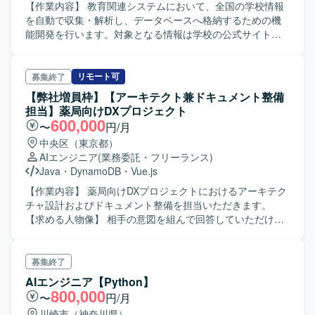
持って開発ができる 自社でAIエンジニアやソフトウェアエ
【作業内容】 教育関連システムにおいて、全国の学校情報
ンジニアが在籍しているため、学び合う環境がある 【開発
を自動で収集・解析し、データベースへ格納するための機
環境】 [使用言語/フレームワーク] Vue.js, Typescript,
能開発を行います。対象となる情報は学校の公式サイトに
Flutter, Ruby(Rails), Python, Terraform [データベース]
掲載されている文書・画像・PDF等の多様な形式を想定し
RDS(Aurora/MySQL), Elastic Search [インフラ] AWS(ECS,
ており、データ取得から構造化、AI解析までを一貫して実
Cognito, SQS, SES, Step Functions, IAM, CodeBuild,
装していただきます。 主な作業内容は以下の通りです。 ・
リモート可
募集終了
CodePipeline, CodeDeploy etc) Datadog, SendGrid
学校情報（HTML、PDF、画像等）の取得パターン整理と仕
【弊社増員枠】【アーキテクト兼ドキュメント整備
様検討 ・各学校サイトのURLを対象としたスクレイピング
担当】薬局向けDXプロジェクト
ツールの設計・開発 ※Azure OCRを活用し、PDFや画像デ
600,000
〜
円/月
ータからテキストデータを抽出 ・抽出テキストをAIモデル
中央区（東京都）
（LLM）に解析させ、定義済みフィールドへのマッピング
AIエンジニア
(業務委託・フリーランス)
処理を設計 ・RAG（Retrieval-Augmented Generation）を
Java
・
DynamoDB
・
Vue.js
活用したデータ活用機能の開発 ・試験および検証環境での
テスト実施、結果のフィードバック反映 LLMはGPTを利用
【作業内容】 薬局向けDXプロジェクトにおけるアーキテク
予定ですが、ClaudeやGemini、Llamaなど他モデルの経験
チャ設計およびドキュメント整備を担当いただきます。
でも問題なし。
【求める人物像】 相手の意図を組んで回答していただける
方で、質問の本質を理解できない場合は担当者とすり合わ
せして、回答がずれないようにコミュニケーションを取れ
る方です。 【開発環境】 【Front】Vue.js 【Mobile】
募集終了
Flutter 【Server】Java/Python 【DB】RDS/Dynamo
AIエンジニア【Python】
【Infra】AWS/Lambda/ECS
800,000
〜
円/月
川崎市（神奈川県）