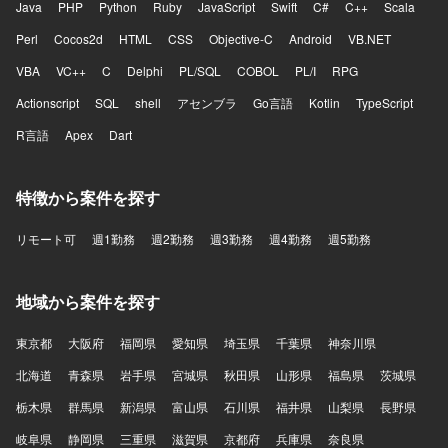
Java
PHP
Python
Ruby
JavaScript
Swift
C#
C++
Scala
Perl
Cocos2d
HTML
CSS
Objective-C
Android
VB.NET
VBA
VC++
C
Delphi
PL/SQL
COBOL
PL/I
RPG
Actionscript
SQL
shell
アセンブラ
Go言語
Kotlin
TypeScript
R言語
Apex
Dart
特徴から案件を探す
リモート可
週1勤務
週2勤務
週3勤務
週4勤務
週5勤務
地域から案件を探す
東京都
大阪府
福岡県
愛知県
埼玉県
千葉県
神奈川県
北海道
青森県
岩手県
宮城県
秋田県
山形県
福島県
茨城県
栃木県
群馬県
新潟県
富山県
石川県
福井県
山梨県
長野県
岐阜県
静岡県
三重県
滋賀県
京都府
兵庫県
奈良県