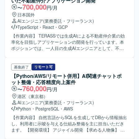
いた不動産仲介アプリケーション開発
700,000
〜
円/月
日本国外
AIエンジニア
(業務委託・フリーランス)
TypeScript
・
React
・
GCP
【作業内容】 TERASSでは生成AIによる不動産仲介業の効
率化を目指しアプリケーションの開発を行っています。本
ポジションでは、一人目の生成AIエンジニアとして、不動
産取引における非効率を解消し不動産取引をより安全に加
速するため、課題の発見 / 解決策の模索 / 検証 / アプリケー
ションへの実装と幅広い範囲で業務をお任せします。 具体
リモート可
募集終了
的には - 生成AIを用いたソリューションの考案と実装 - 複数
【Python/AWS/リモート併用】AI関連チャットボ
のモデルを用いた検証と精度の比較 - アプリケーションへ
ット整備・応答精度向上案件
の実装 - 継続的な精度向上のための仕組みづくり に取り組
760,000
〜
円/月
んでいただきます。 【開発環境】 - フロントエンド:
港区（東京都）
TypeScript / React.js / Next.js - バックエンド: TypeScript /
AIエンジニア
(業務委託・フリーランス)
Node.js / (Python) - インフラ: Google Cloud Platform /
Python
・
PostgreSQL
・
AWS
CDKTF - 主な利用ツール: Slack, Notion, Github, Google
Workspace(meet, calendar, gmail)
【作業内容】 自然言語からSQLを生成してDBから情報抽出
し、利用者に示唆を与える仕組み整備を主に担当いただき
ます。 【開発環境】 アジャイル開発 【求める人物像】 コ
ミュニケーション・勤怠の良い方。