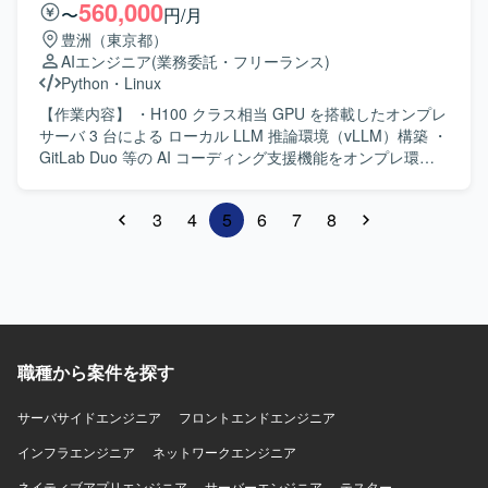
560,000
〜
円/月
豊洲（東京都）
AIエンジニア
(業務委託・フリーランス)
Python
・
Linux
【作業内容】 ・H100 クラス相当 GPU を搭載したオンプレ
サーバ 3 台による ローカル LLM 推論環境（vLLM）構築 ・
GitLab Duo 等の AI コーディング支援機能をオンプレ環境
で利用するための LLM 推論基盤整備 ・GPU 調達待ち期間
における プロンプトエンジニアリング中心の事前検証 ・将
3
4
5
6
7
8
来的な RAG 構築／ファインチューニング の検討・実装 ・
LLM 活用による AI チャットボットの開発支援（会話設計・
意図判定・プロンプト整備） ・物理サーバ作業に伴う三鷹
拠点での初期セットアップ対応
職種から案件を探す
サーバサイドエンジニア
フロントエンドエンジニア
インフラエンジニア
ネットワークエンジニア
ネイティブアプリエンジニア
サーバーエンジニア
テスター