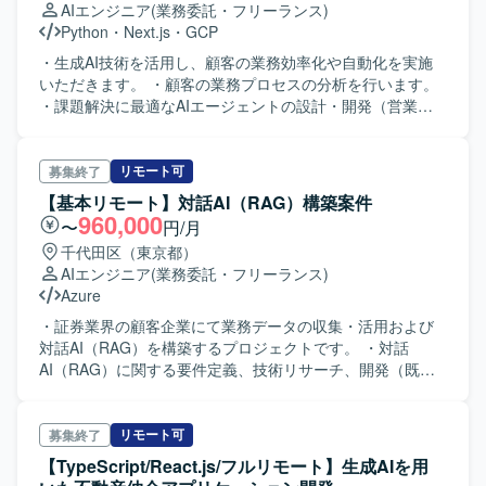
AIエンジニア
(業務委託・フリーランス)
Python
・
Next.js
・
GCP
・生成AI技術を活用し、顧客の業務効率化や自動化を実施
いただきます。 ・顧客の業務プロセスの分析を行います。
・課題解決に最適なAIエージェントの設計・開発（営業支
援、カスタマーサポート、データ分析など）を行います。
リモート可
募集終了
【基本リモート】対話AI（RAG）構築案件
960,000
〜
円/月
千代田区（東京都）
AIエンジニア
(業務委託・フリーランス)
Azure
・証券業界の顧客企業にて業務データの収集・活用および
対話AI（RAG）を構築するプロジェクトです。 ・対話
AI（RAG）に関する要件定義、技術リサーチ、開発（既存
アセットのキャッチアップ含む）を担当いただきます。 ・
検証設計、データセット整備、精度検証を行います。 ・顧
客への進捗報告／成果報告支援を行います。
リモート可
募集終了
【TypeScript/React.js/フルリモート】生成AIを用