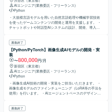
渋谷区（東京都）
AIエンジニア
(業務委託・フリーランス)
Python
・大規模言語モデルを用いた自然言語処理や機械学習技術
を使ったゲームコンテンツの開発と運用を支援します。 ・
チャットボットや対話型AIシステムの設計、開発、導入に
従事します。 ・プロンプトの設計、ユーザーエクスペリエ
ンスの最適化、システムパフォーマンスの評価に関与しま
す。
募集終了
【Python/PyTorch】画像生成AIモデルの開発・実
装
800,000
〜
円/月
新宿区（東京都）
AIエンジニア
(業務委託・フリーランス)
Python
・画像生成AI技術の開発・実装をご担当いただきます。 ・
画像生成モデルのファインチューニング（LoRA等の手法を
使用）を行います。 ・AIエージェントベースのデザインソ
リューションの構築・開発をします。 ・カスタム画像検索
ロジックの設計・実装を行います。 ・人物顔検出システム
の開発・改善に携わります。 ・画像処理・解析アルゴリズ
募集終了