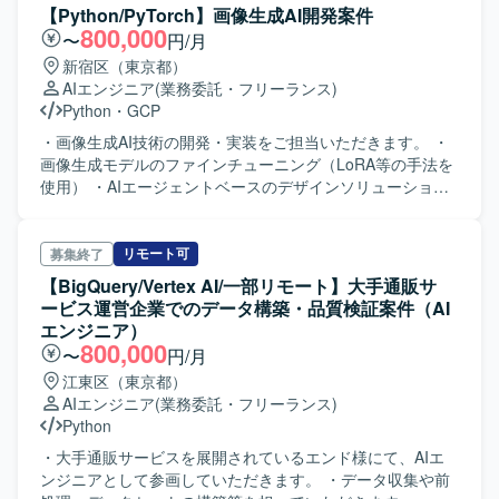
ムの研究・実装を担当します。 ・生成AI技術を活用した新
【Python/PyTorch】画像生成AI開発案件
機能の企画・開発を行います。 ・モデルの性能評価・最適
800,000
〜
円/月
化を行います。 ・他部署・開発チームとの技術連携を行い
新宿区（東京都）
ます。
AIエンジニア
(業務委託・フリーランス)
Python
・
GCP
・画像生成AI技術の開発・実装をご担当いただきます。 ・
画像生成モデルのファインチューニング（LoRA等の手法を
使用） ・AIエージェントベースのデザインソリューション
の構築・開発 ・カスタム画像検索ロジックの設計・実装 ・
人物顔検出システムの開発・改善 ・画像処理・解析アルゴ
リズムの研究・実装 ・生成AI技術を活用した新機能の企
リモート可
募集終了
画・開発 ・モデルの性能評価・最適化 ・他部署・開発チー
【BigQuery/Vertex AI/一部リモート】大手通販サ
ムとの技術連携
ービス運営企業でのデータ構築・品質検証案件（AI
エンジニア）
800,000
〜
円/月
江東区（東京都）
AIエンジニア
(業務委託・フリーランス)
Python
・大手通販サービスを展開されているエンド様にて、AIエ
ンジニアとして参画していただきます。 ・データ収集や前