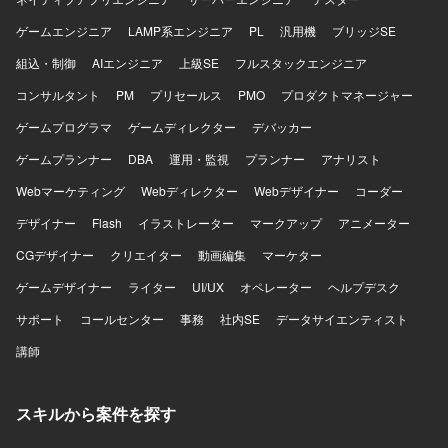
ゲームエンジニア
LAMP系エンジニア
PL
汎用機
ブリッジSE
組込・制御
AIエンジニア
上級SE
フルスタックエンジニア
コンサルタント
PM
プリセールス
PMO
プロダクトマネージャー
ゲームプログラマ
ゲームディレクター
デバッカー
ゲームプランナー
DBA
運用・監視
プランナー
アナリスト
Webマーケティング
Webディレクター
Webデザイナー
コーダー
デザイナー
Flash
イラストレーター
マークアップ
アニメーター
CGデザイナー
クリエイター
動画編集
マーケター
ゲームデザイナー
ライター
UI/UX
オペレーター
ヘルプデスク
サポート
コールセンター
事務
社内SE
データサイエンティスト
講師
スキルから案件を探す