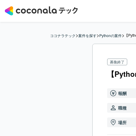
>
>
>
【Pyt
ココナラテック
案件を探す
Pythonの案件
募集終了
【Pyt
報酬
職種
場所