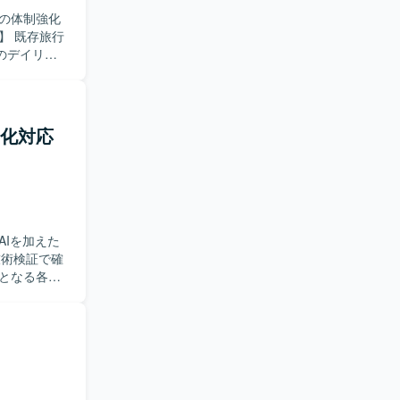
の体制強化
のデイリー
機能追加や修
た設計や実
確に理解
動化対応
取り組める
す。クライ
程に携わる
RDSを利用し
Iを加えた
実装されてい
となる各種
【求め
と積極的にコ
務自動化の
キテクチャ