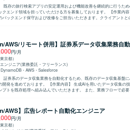
】 既存の旅行検索アプリの安定運用および機能改善を継続的に行うため
エンド領域を担っていただける方を募集しております。 【作業内容】 既存旅行
のバックエンド保守および改修をご担当いただきます。クライアントと
し、要件や仕様の確認を行いながら、AWS LambdaやPythonを用いて
ていただきます。また、仕様調整の打ち合わせに参加し、要件を踏まえ
いただきます。 【求める人物像】 クライアントとのコミュニケーシ
ながら主体的に開発を進められる方を求めております。要件や仕様を正
hon/AWS/リモート併用】証券系データ収集業務自
題を抽出して改善提案ができる方、チーム開発において協調性を持って
,000
円/月
 【ポジションの魅力】 既存サービスの保守開発を通じて、
心としたクラウドネイティブなバックエンド開発経験を積むことができま
東京都）
直接的なコミュニケーションを通じて、要件定義から実装まで一連の工
エンジニア
(業務委託・フリーランス)
、上流から下流まで幅広い経験を得られます。 【開発環境】 バックエンドは
・
DynamoDB
・
AWS
・
Salesforce
mbdaとPythonを中心に構成されており、データベースにはDynamoDBや
】 証券系のデータ収集業務を自動化するため、既存のデータ収集基盤にA
メッセージキューとしてSQSを使用し、フロントエンドはFlutterで
ます。 【作業内容】 生成AIを用いたデータ収集の技術検証で確
ンプトを既存処理へ組み込んでいただきます。 また、業務フローで必要
ティの作成や、関連する処理ロジックの実装・改修を行っていただきます。 
 自発的に調査や検証を進められる方を求めております。 また、関係者
ョンを取りながら業務を推進いただける方を歓迎いたします。 【ポジションの魅
hon/AWS】広告レポート自動化エンジニア
AIを活用したデータ収集基盤の構築に携わることで、最新技術を用いた業
,000
円/月
ていただけます。 証券系システムにおけるデータ活用やサーバレスアー
開発環境】 PythonおよびAWSサーバレスサービス（AWS
東京都）