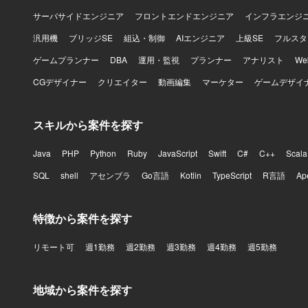
サーバサイドエンジニア
フロントエンドエンジニア
インフラエンジ
汎用機
ブリッジSE
組込・制御
AIエンジニア
上級SE
フルスタ
ゲームプランナー
DBA
運用・監視
プランナー
アナリスト
W
CGデザイナー
クリエイター
動画編集
マーケター
ゲームデザイ
スキルから案件を探す
Java
PHP
Python
Ruby
JavaScript
Swift
C#
C++
Scala
SQL
shell
アセンブラ
Go言語
Kotlin
TypeScript
R言語
Ap
特徴から案件を探す
リモート可
週1勤務
週2勤務
週3勤務
週4勤務
週5勤務
地域から案件を探す