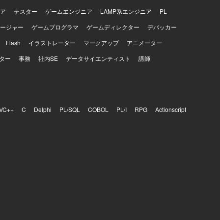
ア
テスター
ゲームエンジニア
LAMP系エンジニア
PL
ージャー
ゲームプログラマ
ゲームディレクター
デバッカー
Flash
イラストレーター
マークアップ
アニメーター
ター
事務
社内SE
データサイエンティスト
講師
VC++
C
Delphi
PL/SQL
COBOL
PL/I
RPG
Actionscript