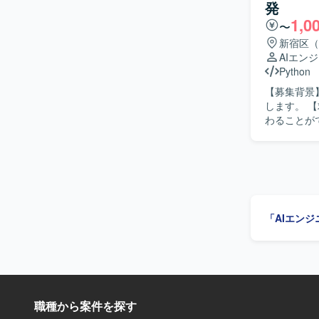
発
キルを身につけることができます。 
1,0
になります
〜
新宿区（
AIエン
Python
【募集背景】 【作業内容】 大手ECサイトにおいて、ショッピング可能なAIエー
します。 【求める人物像】 【ポジションの魅力】 AIエージェントおよびMCPサーバ開発に携
わることができます。 【開発環境】 Python、Lan
す。
「AIエン
職種から案件を探す