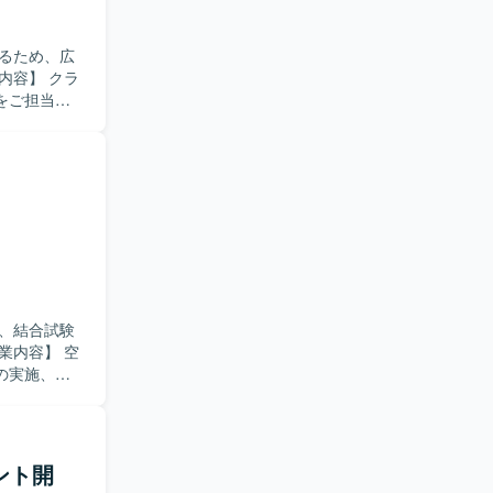
るため、広
をご担当い
Webスクレ
の反映、スプ
部BIツー
。 【求
的に改善提
件を整理
プロセス全
の流れに携
けます。
、結合試験
します。イン
、Visual
の実施、不
正に取り組
用いた開発経
ント開
解と改善ス