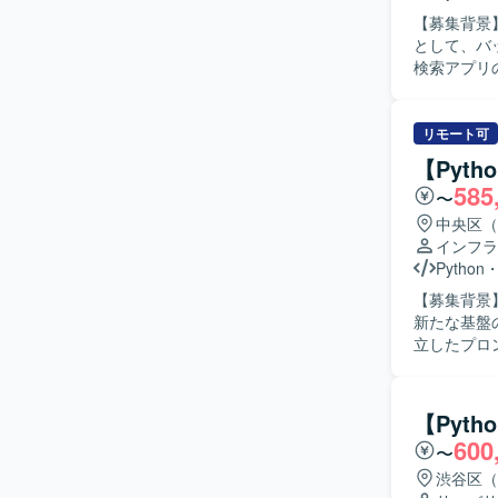
【募集背景
として、バック
検索アプリ
MTGに参加
正を実施し
装方針の検討にも関わって
リモート可
ョンを取り
【Pyt
し、自ら課
585
〜
方にご活躍いただける環境です。
AWSを中
中央区（
アントとの
インフラ
ことができるため
Python
AWS La
【募集背景
ております。
新たな基盤の開発を進めており
ます。
立したプロ
アクティビ
る人物像】
ミュニケーシ
【Pyt
力】 生成
600
〜
知見を深め
のノウハウも獲得いただけます。 【
渋谷区（