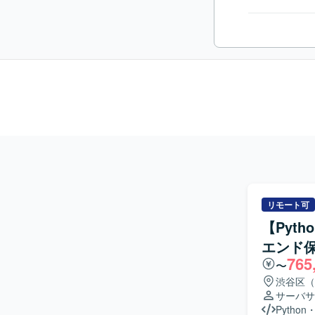
リモート可
【Pyt
エンド
765
〜
渋谷区（
サーバサ
Python