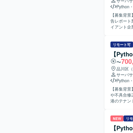
Lambda、
サーバサ
Python
【募集背景
告レポート業
イアント企
ただきます
イピングに
レッドシー
リモート可
ルのダッシ
【Pyth
める人物像
700
〜
案ができる
し、着実に開発
品川区（
大規模な広
サーバサ
体の効率化
Python
わることで
【募集背景
【開発環境】
や不具合修正
フラおよびDB
港のテナン
Studio
具合修正対応、追
スクを責任
んでいただける方を求めていま
NEW
リモ
ョンという公
【Pyt
験を積むこ