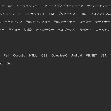
ニア
ネットワークエンジニア
ネイティブアプリエンジニア
サーバーエンジニ
ックエンジニア
コンサルタント
PM
プリセールス
PMO
プロダクトマネ
ebマーケティング
Webディレクター
Webデザイナー
コーダー
デザイナー
ナー
ライター
UI/UX
オペレーター
ヘルプデスク
サポート
コールセン
Perl
Cocos2d
HTML
CSS
Objective-C
Android
VB.NET
VBA
ex
Dart