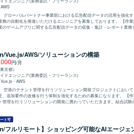
StepFunctions、DynamoDB等）を用いた開発となります。
イドエンジニア
(業務委託・フリーランス)
・
AWS
】 グローバルパートナー事業部における広告配信データの活用を強化す
務の自動化を推進いただけるエンジニアを募集しております。 【作業内容】 クラ
業のゲームアプリに関する広告配信データの収集・集計・レポート業務
。具体的には、各広告媒体の広告APIを利用した配信データの取得および
よるデータ収集、取得データの整形・集計、DBへの保存、レポートへ
トのレポート枠作成と調整、予算超過アラートなど各種ツールの作成、内
ュボード作成、外部クライアントへのデータ送信などを行っていただきます
on/Vue.js/AWS/ソリューションの構築
】 広告配信データの特性を理解しながら、自動化や効率化の観点で主体
,000
円/月
方を求めております。また、関係者とのコミュニケーションを通じて要
・運用までやりきる姿勢をお持ちの方が望ましいです。 【ポジションの魅力】
東京都）
告配信データを扱いながら、レポート自動化やツール開発を通じて業務
イドエンジニア
(業務委託・フリーランス)
に貢献できるポジションです。データ基盤からレポーティングまで一連
・
Vue.js
・
AWS
、データエンジニアリングやアナリティクスの知見を広く深めていただ
】 空港のテナント管理を行うソリューション開発プロジェクトにおいて
 言語はPythonとSQLを中心に、一部でGoogleAppScriptを使用いた
、追加要件の改修を行う体制を強化するための募集になります。 【作業内容】 空
にはAWS（EC2、S3、Athena）を利用し、JenkinsやRedash、Git Hub
ト管理を行うソリューションの開発に携わっていただきます。結合試験
 Codeなどのツールを用いて開発・運用を行っております。
加要件の改修などを担当していただきます。 【求める人物像】 与えられたタ
を持ってやり遂げていただける方、品質を意識して結合試験や不具合修
す。 【ポジションの魅力】 空港向けのテナント管理ソリューシ
ート可
共性の高いシステムに携わることができ、PythonやVue.js、AWSを
hon/フルリモート】ショッピング可能なAIエージェ
とができます。不具合修正や追加要件改修を通じて、既存システムの理