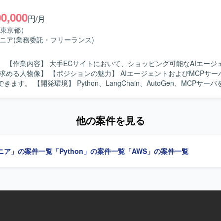
【開発環境】 Python、Vue.js、AWSを用いた環境での開発
00,000
。
円/月
東京都）
ジニア
(業務委託・フリーランス)
ジェントを開発
gChain、AutoGen、MCPサーバを使用しま
他の案件を見る
ジニア」の案件一覧
「Python」の案件一覧
「AWS」の案件一覧