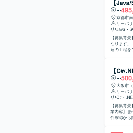
【Jav
る方が望ましいです。 【ポジションの魅力】 長
495
〜
深めながら
ができ、コミ
京都市南
境】 Ja
サーバサ
ワークはプ
Java
・
S
【募集背景
なります。 【作業内容】 既存システムの保守開発として、設計、製造、テスト、保守までの一
連の工程を
ていただきます。 【求める人物像】 既存システムの仕様を
を動かして
がら、長期的に
【C#/
を前提とし
500
〜
キルを高め
一貫した経験を積むことができま
大阪市（
境での開発
サーバサ
C#
・
.NE
【募集背景
業内容】 
件確認から開
物像】 能
応じて自ら考えて動ける方です。