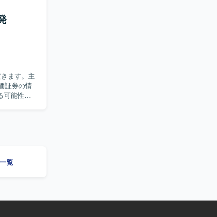
リリースま
ただけま
発
価証券の情
る可能性が
【ポジ
能改善に携
にも領域を
件一覧