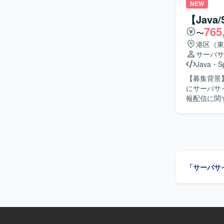
を通じて、
NEW
で一貫して
【Java
す。 【開発環境】 C#.NET、VB.NET を用いた販売管理システムの開発・保守環境となりま
765
〜
す。
港区（東
サーバサ
Java
・
S
【募集背景】 【作業内容】 証券会社向けの口座情報システム開発に携わっていた
にサーバサ
報配信に関
あります。 【求める人物像】 理解力と論理的思考力を活かし、アジャイル開発に前向きに取り
組める方を
ションの魅
わることが
広げられる環境です。 【開発環境】 Windows、Java、
SQL、AWS
「サーバサ