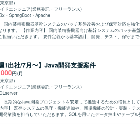
東京都）
イドエンジニア
(業務委託・フリーランス)
B2
・
SpringBoot
・
Apache
】 国内某精密機器基幹システムのバッチ基盤改善および保守対応を強化
機器向け基幹システムのバッチ基盤改善および
ご担当いただきます。 要件定義から基本設計、開発、テスト、保守まで
応していただきます。 REST APIベースのJavaバッチ処理や、SQL
用いた処理の設計・実装・改修を行っていただきます。 お客様との直接
を通じて要件ヒアリングや仕様調整を行い、システム品質向上に向けた
な課題に対して前向きかつ柔軟に取り組み、自
a/週1出社/7月〜】Java開発支援案件
ケーションを取りながら業務を推進できる方を求めております。 要件定
,000
円/月
体的に関わり、長期的な視点でシステム改善に貢献していただける方が
東京都）
工程から保守まで一貫した経験を積むことができます。 REST APIベー
イドエンジニア
(業務委託・フリーランス)
Boot、DB2 for i、Apache Airflowなどの技術に触れながら、バッチ基盤
QLserver
ューニングの知見を高めることができます。 【開発環境】 Javaを中心とした
】 長期的なJava開発プロジェクトを安定して推進するための増員とし
境を想定しており、REST APIベースのアーキテクチャやSQLストア
となります。 今後、Spring BootやJDK21以上、DB2 for i、Apache 
よる開発業務を担当していただきます。SQLを用いたデータ抽出やテーブ
、生成AIツールなどの活用も見込まれております。
スを扱う作業も行っていただきます。プロジェクトメンバーと連携しな
でいただきます。 【求める人物像】 JavaおよびSQLの基礎をしっか
けており、自ら不明点を確認しながら主体的に開発を進められる方を求
ト環境下でも報告・連絡・相談をこまめに行い、チームと協調して業務