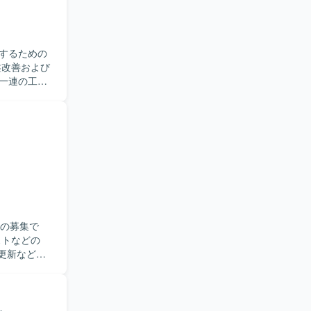
するための
一連の工程
ストアドプロ
のコミュニ
改善提案も
義など上流
望ましいで
スのバッチや
の設計スキルや
ての募集で
ドプロシージ
Airflow、
ル更新など、
がら、仕様
めておりま
を進められ