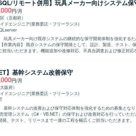
a/SQL/リモート併用】玩具メーカー向けシステム
期前提のプロジェクトのため、ドメイン理解を
,000
円/月
継続的に開発スキルを高めていただけます。リモート環境での開発経験
ュニケーションを含めたチーム開発のスキル向上にもつながります。 【開発環
区（京都府）
vaおよびSQLを用いたシステム開発環境での業務となります。詳細なツー
イドエンジニア
(業務委託・フリーランス)
ロジェクト内の標準に沿ってご対応いただきます。
QLserver
】 玩具メーカー向け既存システムの継続的な保守開発体制を強化するた
ご担当いただきます。機能追加や改修対応、不具合調査および修正対応
キャッチアップしながら主体的に手
対応いただける方を求めております。関係者と円滑にコミュニケーショ
安定して取り組んでいただける方が望ましいです。 【ポジションの魅力】 長期
.NET】基幹システム改善保守
た保守開発案件のため、ドメイン知識やシステム構造を深く理解しなが
,000
円/月
ていただけます。設計から保守まで幅広い工程に携わることで、上流か
す。 【開発環境】 JavaおよびSQLを用いたWeb系システム環
大阪府）
となります。楽々フレームワークを活用した開発を行う構成となってお
イドエンジニア
(業務委託・フリーランス)
T
】 基幹システムの改善および保守対応体制を強化するための募集となります
販売管理システム（C#・VB.NET）の保守および改善対応を行っていた
発、テスト、リリースまで一連の工程を幅広くご担当いただきます。 【求める人
動的かつ主体的に行動できる方を求めています。前向きで柔軟な思考を持
 【ポジションの魅力】 基幹系販売管理システムの保守・改善