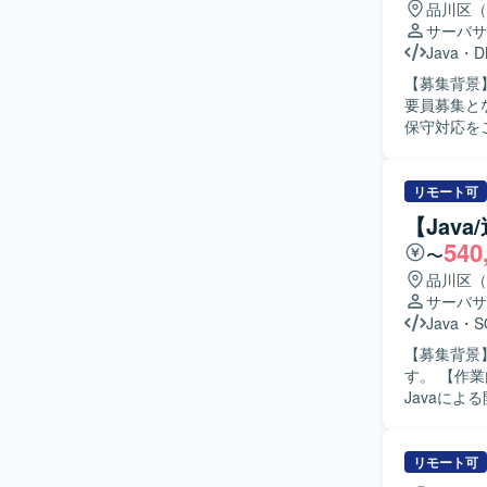
品川区（
サーバサ
Java
・
D
【募集背景
要員募集となります。 【作業内容】 国内某精密
保守対応を
を継続的に対
シージャを
ケーション
リモート可
行っていただきます。 【求める人物像】 技術的
【Jav
らコミュニ
540
〜
工程にも主
す。 【ポジションの魅力】 基幹システムのバッチ基盤改善という重要度の高い領域に携わるこ
品川区（
とで、上流
サーバサ
Spring 
Java
・
S
パフォーマンスチ
【募集背景
バッチ基盤環
す。 【作業内容】 既存システムの保守・機能追加や、新規機能の設計・実装・テストなどの
ャを活用した構成
Javaに
Python
データベー
確認や課題解決に取り組ん
りと身につ
リモート可
す。リモー