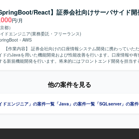
業務知識と開発スキルを一体的に高めていくことができます。上流から
関われるため、システム全体の流れを把握しながらスキルアップしてい
/SpringBoot/React】証券会社向けサーバサイド開
,000
円/月
京都）
イドエンジニア
(業務委託・フリーランス)
pringBoot
・
AWS
だきます。主
イドのJavaを用いた機能開発および性能改善を行います。口座情報や有
する新規機能開発を行います。将来的にはフロントエンド開発を担当す
求めています。将来的なフロントエンド開発にも意欲的な方を歓迎します。 
力】 証券会社の口座情報や有価証券情報配信に関する新規機能開発、性
他の案件を見る
できます。サーバサイド開発を中心に、将来的にはフロントエンド開発
SpringBoot、React、TypeScript、
、Git、GitLab、VS Code、Codexを使用します。
イドエンジニア」の案件一覧
「Java」の案件一覧
「SQLserver」の案