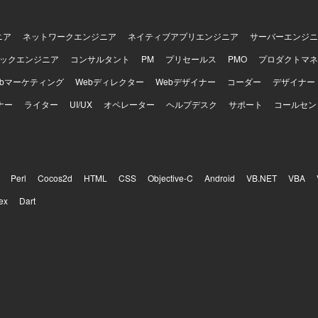
ニア
ネットワークエンジニア
ネイティブアプリエンジニア
サーバーエンジニ
ックエンジニア
コンサルタント
PM
プリセールス
PMO
プロダクトマネ
ebマーケティング
Webディレクター
Webデザイナー
コーダー
デザイナー
ナー
ライター
UI/UX
オペレーター
ヘルプデスク
サポート
コールセン
Perl
Cocos2d
HTML
CSS
Objective-C
Android
VB.NET
VBA
ex
Dart