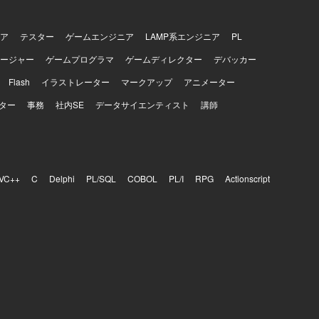
ア
テスター
ゲームエンジニア
LAMP系エンジニア
PL
ージャー
ゲームプログラマ
ゲームディレクター
デバッカー
Flash
イラストレーター
マークアップ
アニメーター
ター
事務
社内SE
データサイエンティスト
講師
VC++
C
Delphi
PL/SQL
COBOL
PL/I
RPG
Actionscript