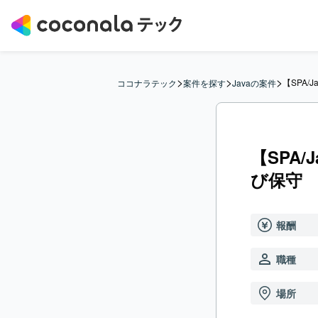
>
>
>
【SPA
ココナラテック
案件を探す
Javaの案件
【SPA
び保守
報酬
職種
場所