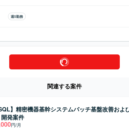
週5勤務
関連する案件
a/SQL】精密機器基幹システムバッチ基盤改善およ
・開発案件
,000
円/月