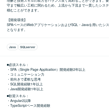
理解と技術スキルの双方をバランス良く高めることができます。要
守まで幅広い工程に関わるため、上流から下流まで一貫したシステ
積むことができます。

【開発環境】

SPAベースのWebアプリケーションおよびSQL・Javaを用いたシ
となります。
Java
SQLserver
■必須スキル：
・SPA（Single Page Application）開発経験2年以上

・コミュニケーション力

・前向きで柔軟な思考

・SQL開発経験1年以上

・Java開発経験1年以上
■歓迎スキル：
・Angular2以降

・TypeScriptベース開発経験