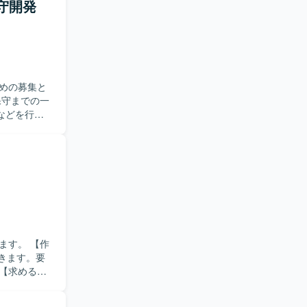
保守開発
を積むこと
ルやフレーム
めの募集と
などを行っ
ンを取りな
ら着実にス
ら下流まで
ります。
。 【作
だきます。要
ち、状況に