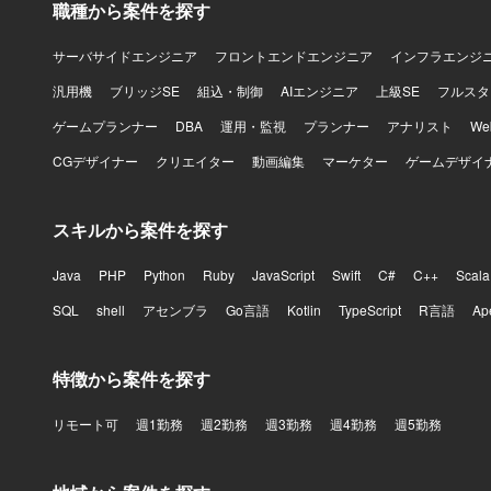
職種から案件を探す
サーバサイドエンジニア
フロントエンドエンジニア
インフラエンジ
汎用機
ブリッジSE
組込・制御
AIエンジニア
上級SE
フルスタ
ゲームプランナー
DBA
運用・監視
プランナー
アナリスト
W
CGデザイナー
クリエイター
動画編集
マーケター
ゲームデザイ
スキルから案件を探す
Java
PHP
Python
Ruby
JavaScript
Swift
C#
C++
Scala
SQL
shell
アセンブラ
Go言語
Kotlin
TypeScript
R言語
Ap
特徴から案件を探す
リモート可
週1勤務
週2勤務
週3勤務
週4勤務
週5勤務