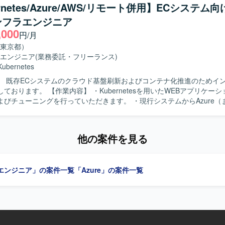
Azure側でのサブスクリプションおよびネットワーク、Azure OpenA
rnetes/Azure/AWS/リモート併用】ECシステム
ate EndpointおよびPrivateLinkの設定などを行っていただきます。ま
ンフラエンジニア
、セキュリティ関連の設定を含む非機能要件の設計・構築や、統合基盤標
,000
ュリティ設定、エージェントインストールなども実施していただきます
円/月
ステム担当ベンダーや業務アプリベンダーとの仕様・設定値の調整、構
東京都）
いったマルチベンダー間の調整業務も担っていただきます。エンド側メ
エンジニア
(業務委託・フリーランス)
進め、スケジュール管理や技術的な支援、若手メンバーへの教育も行っ
Kubernetes
定義工程の結果を踏まえ、基本設計から試験まで一連の工程を推進して
】 既存ECシステムのクラウド基盤刷新およびコンテナ化推進のためイ
Kubernetesを用いたWEBアプリケーション動作環
件整理から試験までを自走して推進できる方を求めております。複数の
よびチューニングを行っていただきます。 ・現行システムからAzure（
、状況に応じて柔軟にコミュニケーションを取り、タスクの優先度付け
ンテナ環境への移行計画の立案および実行を担当していただきます。 ・
です。若手メンバーに対して技術面でのフォローや教育を行うことに意
運用フローと新規運用フローの擦り合わせや調整を行い、運用しやすい
音声認識を連携させた先進的なシステムの
像】 ・社内エンジニアや関係者と円滑にコミュニケー
携わることができ、マルチクラウド間ネットワークや非機能要件設計な
他の案件を見る
りながら、主体的に課題解決を進めていただける方を求めております。 
ける幅広い経験を積むことができます。要件整理から設計・構築・試験
技術の動向に関心を持ち、自らキャッチアップしていける方を歓迎いた
ため、上流から下流までのスキルを強化できる環境です。エンド側メン
ンの魅力】 ・大規模ECシステムのクラウド・コンテナ基盤の構築およ
術だけでなくマネジメントや教育の経験も得られます。 【開発環境】 AWS上の
エンジニア」の案件一覧
「Azure」の案件一覧
ことができ、インフラアーキテクチャ設計や運用設計のスキルを高めて
テム基盤とAzure上の生成AI基盤（Azure OpenAI）を対象としたマ
bernetesやIaC、CI/CDなどモダンなインフラ技術を実案件で活用しな
おります。AWSではNLB、VPCエンドポイント、PrivateLinkなどを利用
 ・コンテナオーケストレーション：
プションおよび仮想ネットワーク、Private Endpoint、Azure Ope
tes ・構成管理／IaC：Terraform 等 ・CI/CD：コンテナ環境向けCI/CD
た構成を想定しております。監視・セキュリティについては顧客の統合
ロジェクト内ルールに準拠）
定や統合運用製品のエージェント導入などを行っていただきます。