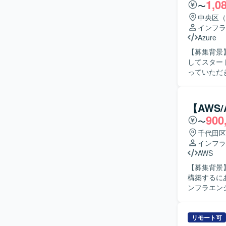
1,0
ての設計品質および
〜
計・構築に
中央区（
築へ落とし
インフラ
ら技術的な
Azure
す。 チー
【募集背景】
ジションです。 【ポジションの魅力】 エンタープライズ規模の総合商社
してスタートした案件です。 【作業内容
ェクトに参
っていただき
括的に経験で
る環境構築、
Templat
まで一貫してご担当いただきま
Polic
新しい技術
作成、技術
【AWS
関係者と円
す。 【開発環境】 Microsoft Azure をベースとしたクラウド基盤環境で作業していただきま
900
〜
いです。 【ポジションの魅力】 Azureを中心としたクラウドネイティブな環境で、AIおよび
す。 IaCには
BOT領域の
千代田区
たガバナンス
AI関連サー
インフラ
ら、設計書
環境】 Azure,
AWS
【募集背景
構築するに
ンフラエンジニアを募集して
アルタイム
システムか
ワーク連携
リモート可