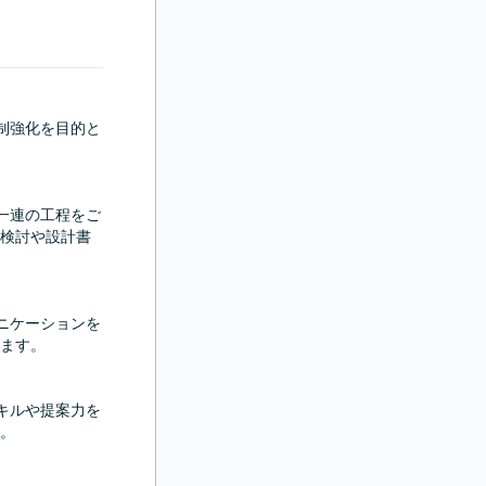
体制強化を目的と
の一連の工程をご
検討や設計書
ュニケーションを
ます。

スキルや提案力を
。
