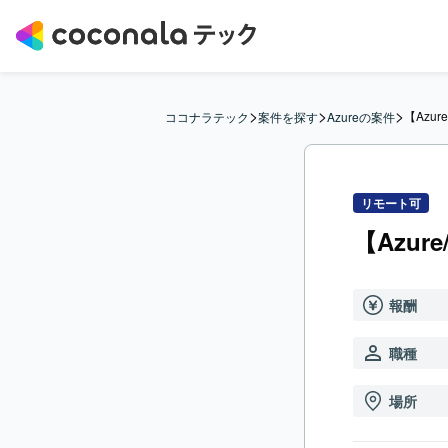
>
>
>
【Azu
ココナラテック
案件を探す
Azureの案件
リモート可
【Azu
報酬
職種
場所