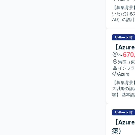
【募集背景】
いただける方を募集しております。 【
AD）の設計
Windo
す。 【求める人物像】 M365やAzure環境に関する知識を活かしつつ、新しいサービスや機能に
も積極的に
リモート可
ュニケーシ
【Azu
【ポジションの
670
〜
ことができ
まざまな要件に触れ
港区（東
Entra ID
インフラ
ます。
Azure
【募集背景】
ズ以降の詳細
容】 基本設
計および構
どの基盤要素に
基づき、設定
リモート可
のガバナン
【Azur
設定パラメ
築）
係者との技