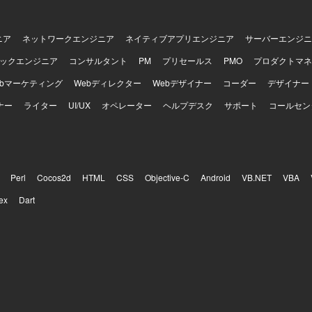
ニア
ネットワークエンジニア
ネイティブアプリエンジニア
サーバーエンジニ
ックエンジニア
コンサルタント
PM
プリセールス
PMO
プロダクトマネ
ebマーケティング
Webディレクター
Webデザイナー
コーダー
デザイナー
ナー
ライター
UI/UX
オペレーター
ヘルプデスク
サポート
コールセン
Perl
Cocos2d
HTML
CSS
Objective-C
Android
VB.NET
VBA
ex
Dart