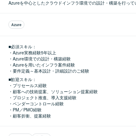
Azureを中心としたクラウドインフラ環境での設計・構築を行っ
Azure
■必須スキル：
・Azure実務経験5年以上

・Azure環境での設計・構築経験

・Azureを用いたインフラ案件経験

・要件定義～基本設計・詳細設計のご経験
■歓迎スキル：
・プリセールス経験

・顧客への技術提案、ソリューション提案経験

・プロジェクト推進、導入支援経験

・ベンダーコントロール経験

・PM／PMO経験

・顧客折衝、提案経験