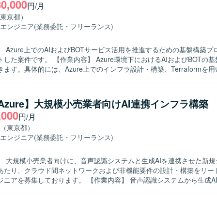
80,000
実装品質の担保を図っていただきます。 【求める人物像】 Azure基盤の設
円/月
主体的かつ自律的に取り組み、基本設計方針を正確に理解したうえで詳
東京都）
込める方を求めております。 顧客や関係者と円滑にコミュニケーション
エンジニア
(業務委託・フリーランス)
議論や説明ができ、レビューを通じて品質向上に貢献いただける方が望
ム内の方針に沿いながらも、自ら課題を見つけ解決に向けて行動できる方
 Azure上でのAIおよびBOTサービス活用を推進するための基盤構築
向けAzure基盤プロジ
】 Azure環境下におけるAIおよびBOTの基盤構築を行
画し、ネットワーク、セキュリティ、権限管理、ガバナンスといった基
ます。具体的には、Azure上でのインフラ設計・構築、Terraformを用
きる環境です。 IaCを前提とした設計・構築スタイルのもとで、Bicep
Azure AI Foundry Agentを活用した各種設定や実装、構築後の試験
e、Terraformなどのモダンな技術要素を活用しながら、Azure Landing Zon
す。 【求める人物像】 クラウド基盤構築に主体的に取り組み、
yなどのガバナンス設計にも関与することができます。 詳細設計から構築、ド
要素をキャッチアップしながら提案や改善を行っていただける方を求め
調整まで一連の工程を通じて、上級エンジニアとしてのスキルを高めて
/Azure】大規模小売業者向けAI連携インフラ構築
滑にコミュニケーションを取りながら、着実に作業を進めていただける
,000
円/月
Bicep、ARM Template、Terraformなどを用い、Azure PolicyやR
基盤構築に上流から運用まで携わることができます。TerraformによるIaC
（東京都）
・権限管理を行います。 必要に応じてAzure DevOpsなどのサービ
ビスなど、今後需要の高い技術スタックを実務で経験できる点が魅力です。 
エンジニア
(業務委託・フリーランス)
・パラメータシートなど各種技術ドキュメントを整備していただきます
 Azure AI Foundry Agent, Terraform (IaC)
】 大規模小売業者向けに、音声認識システムと生成AIを連携させた新規
あたり、クラウド間ネットワークおよび非機能要件の設計・構築をリー
おります。 【作業内容】 音声認識システムから生成AI基盤へのリ
連携を実現するためのインフラ基盤構築をご担当いただきます。AWS上
らAzure上の生成AIサービスへ音声データを連携するため、マルチクラ
の設計・構築を実施していただきます。具体的には、AWS側でのNLB構