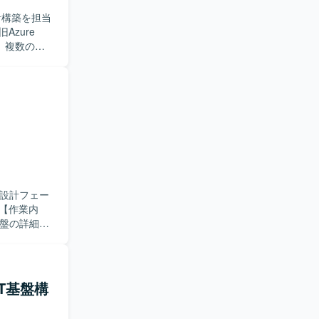
設計構築を担当
ど、複数の
ただきま
円滑にコミ
いです。
横断的に関わる
ことで、さ
どを利用いたし
本設計フェー
基盤の詳細設
権限管理な
した構築方針に
RBAC など
細設計書や
BOT基盤構
客および関
re基盤とし