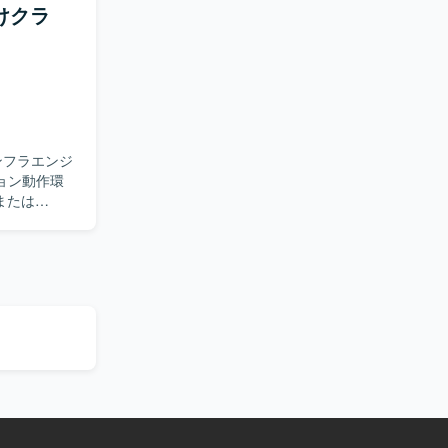
Iサービスの
向けクラ
た、ルーティン
準に基づく
。さらに、
築タイミン
ンバーと共
ていただき
いただく想
ンフラエンジ
関係者と協
または
や進行管理
コンテナ化に
欲のある方
環境へ整備
ど、インフ
・クラウド
まで一貫し
します。
バーとの協
び移行に上流
いただけま
ルチクラウド
がら経験を積ん
し、Azure
nAIサービスを
パイプライン
基盤標準に