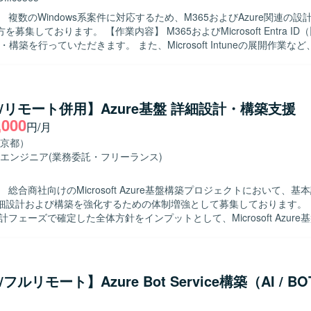
 複数のWindows系案件に対応するため、M365およびAzure関連の
作業内容】 M365およびMicrosoft Entra ID（旧Azure
・構築を行っていただきます。 また、Microsoft Intuneの展開作業な
ws系案件に横断的に参画いただき、「薄く広く」案件を兼務して対応してい
キャッチアップしていきたい意欲のある方を求めております。 関係者と
ョンを取りながら、複数案件を並行して進めることができる方が望まし
re/リモート併用】Azure基盤 詳細設計・構築支援
魅力】 M365やEntra ID、IntuneなどMicrosoftクラウド製品群に
,000
円/月
、幅広い設計構築スキルを習得していただけます。 複数案件を兼務する
ながら経験を積むことができる環境です。 【開発環境】 M365、Microsoft
京都）
（旧Azure AD）、Microsoft Intune、Windowsサーバー、Azure環境な
エンジニア
(業務委託・フリーランス)
 総合商社向けのMicrosoft Azure基盤構築プロジェクトにおいて、基
設計および構築を強化するための体制増強として募集しております。 【作業内
計フェーズで確定した全体方針をインプットとして、Microsoft Azure
築作業を担当していただきます。 Azureネットワーク、セキュリティ、
ついて詳細設計を行い、IaC（Infrastructure as Code）を前提と
内容の整理および構築作業を実施していただきます。 Azure Policy や 
ス設定について、設計内容への反映および環境構築を行うとともに、詳
e/フルリモート】Azure Bot Service構築（AI / 
ータシートなど各種技術ドキュメントの作成も行っていただきます。 顧
術的な調整を行い、設計内容に関する説明・レビュー対応を通じて、Azu