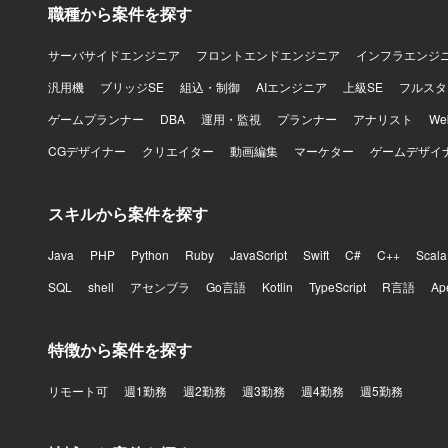
職種から案件を探す
サーバサイドエンジニア
フロントエンドエンジニア
インフラエンジ
汎用機
ブリッジSE
組込・制御
AIエンジニア
上級SE
フルスタ
ゲームプランナー
DBA
運用・監視
プランナー
アナリスト
W
CGデザイナー
クリエイター
動画編集
マーケター
ゲームデザイ
スキルから案件を探す
Java
PHP
Python
Ruby
JavaScript
Swift
C#
C++
Scala
SQL
shell
アセンブラ
Go言語
Kotlin
TypeScript
R言語
Ap
特徴から案件を探す
リモート可
週1勤務
週2勤務
週3勤務
週4勤務
週5勤務