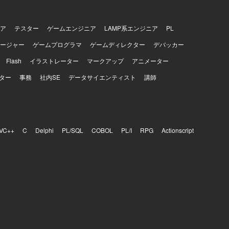
ア
テスター
ゲームエンジニア
LAMP系エンジニア
PL
ージャー
ゲームプログラマ
ゲームディレクター
デバッカー
Flash
イラストレーター
マークアップ
アニメーター
ター
事務
社内SE
データサイエンティスト
講師
VC++
C
Delphi
PL/SQL
COBOL
PL/I
RPG
Actionscript