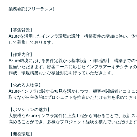
業務委託(フリーランス)
【募集背景】

Azureを活用したインフラ環境の設計・構築案件の増加に伴い、
して募集しております。

【作業内容】

Azure環境における要件定義から基本設計・詳細設計、構築まで
担当いただきます。顧客ニーズに応じたインフラアーキテクチャの
作成、環境構築および検証対応を行っていただきます。

【求める人物像】

Azureインフラに関する知見を活かしつつ、顧客や関係者とコミ
取りながら主体的にプロジェクトを推進いただける方を求めており
【ポジションの魅力】

大規模なAzureインフラ案件に上流工程から関わることで、設計
高めることができ、多様なプロジェクト経験を積んでいただけます
【開発環境】
