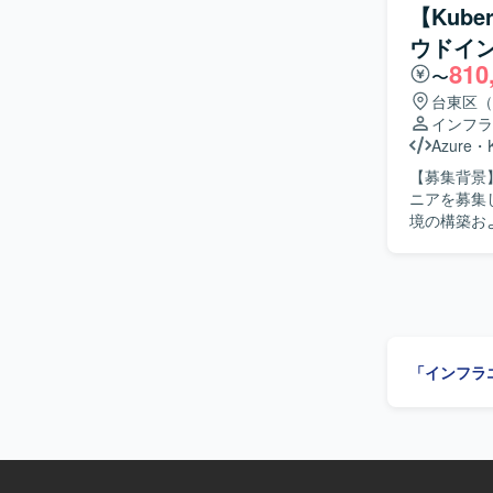
ィング設計、
【Kube
構築、Priv
ウドイ
グやDNS
810
監視・セキ
〜
音声認識シ
台東区（
グの調整と
インフラ
同で作業を
Azure
・
ます。要件
【募集背景
定です。 【求める人物像】 マルチクラウド環境におけるネットワーク設計・構築に主体的に取
ニアを募集しております。 【作業内容】 ・
り組み、要
境の構築お
調しながら
AWS）コ
を行える方
伴う現在の
を歓迎いたします。 【ポジションの魅力】 生成AIと
を推進していただきます。 【求める人物
基盤構築に
ションを取
ラ領域にお
やコンテナ
て関われる
【ポジショ
働を通じて、技
「インフラ
から関わる
音声認識シス
す。 ・Ku
構成となって
でいただけます。 【開発環境】 ・クラウド：Azure、AWS
ではサブスクリ
Kuberne
組み合わせ
（詳細はプ
準拠した設