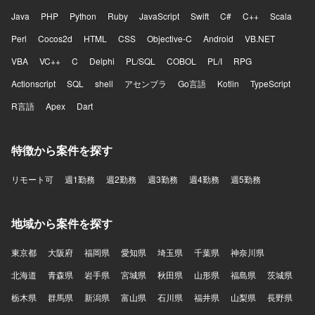
余地が大きいポジションです。フロントエンドとバックエ
Java
PHP
Python
Ruby
JavaScript
Swift
C#
C++
Scala
ンドを横断して手を動かしながら、将来的にはテックリー
ドとして技術面だけでなくチームの開発推進にも関与で
Perl
Cocos2d
HTML
CSS
Objective-C
Android
VB.NET
き、通話中のリアルタイム支援や通話内容の活用、通話後
VBA
VC++
C
Delphi
PL/SQL
COBOL
PL/I
RPG
業務の効率化など、音声と生成AIを組み合わせた難易度の
高いプロダクト開発に挑戦できます。 【開発環境】 フロン
Actionscript
SQL
shell
アセンブラ
Go言語
Kotlin
TypeScript
トエンドはReact、Next.js、Chrome Extensionを用いてお
R言語
り、バックエンドはTypeScript、Hono、Drizzle、Pythonを
Apex
Dart
利用しています。データベースにはPostgreSQLやQdrantを
使用し、インフラはAWSおよびTerraformを活用していま
特徴から案件を探す
す。CI/CDにはGitHub Actionsを用い、監視はDatadogを利
用しています。AI関連ではOpenAI APIやAnthropic APIなど
を活用しています。
リモート可
週1勤務
週2勤務
週3勤務
週4勤務
週5勤務
地域から案件を探す
東京都
大阪府
福岡県
愛知県
埼玉県
千葉県
神奈川県
北海道
青森県
岩手県
宮城県
秋田県
山形県
福島県
茨城県
栃木県
群馬県
新潟県
富山県
石川県
福井県
山梨県
長野県