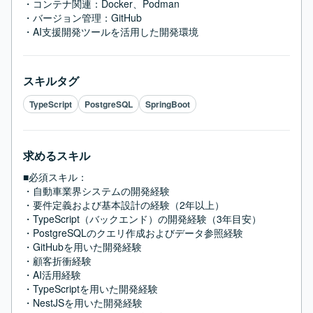
・コンテナ関連：Docker、Podman

・バージョン管理：GitHub

・AI支援開発ツールを活用した開発環境
スキルタグ
TypeScript
PostgreSQL
SpringBoot
求めるスキル
■必須スキル：
・自動車業界システムの開発経験

・要件定義および基本設計の経験（2年以上）

・TypeScript（バックエンド）の開発経験（3年目安）

・PostgreSQLのクエリ作成およびデータ参照経験

・GitHubを用いた開発経験

・顧客折衝経験

・AI活用経験

・TypeScriptを用いた開発経験

・NestJSを用いた開発経験
