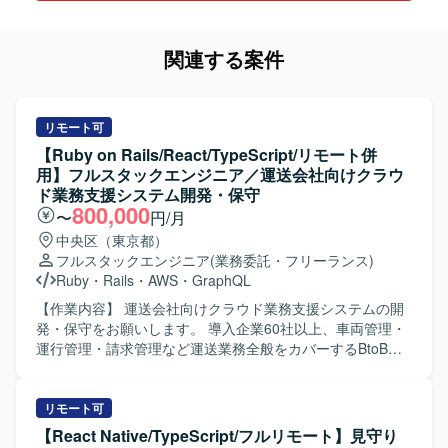
関連する案件
リモート可
【Ruby on Rails/React/TypeScript/リモート併
用】フルスタックエンジニア／運送会社向けクラウ
ド業務支援システム開発・保守
800,000
〜
円/月
中央区（東京都）
フルスタックエンジニア
(業務委託・フリーランス)
Ruby
・
Rails
・
AWS
・
GraphQL
【作業内容】 運送会社向けクラウド業務支援システムの開
発・保守をお願いします。 導入企業60社以上、車両管理・
運行管理・請求管理など運送業務全般をカバーするBtoB
SaaSです。 新機能の設計・実装（バックエンド / フロント
エンド）を行います。 GraphQL APIの設計・実装を行いま
す。 既存機能の改善・バグ修正を行います。 コードレビュ
リモート可
ー、テスト整備を行います。 PMI（事業譲渡後の統合）に
【React Native/TypeScript/フルリモート】見守り