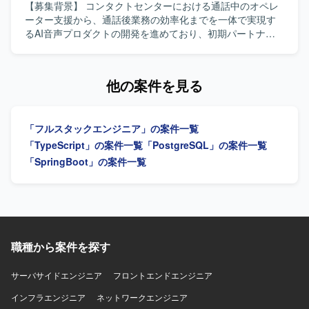
す。 【求める人物像】 生成AI技術や最新のWeb技術への関
【募集背景】 コンタクトセンターにおける通話中のオペレ
心が高く、自ら情報収集しながら主体的にキャッチアップ
ーター支援から、通話後業務の効率化までを一体で実現す
できる方を求めております。 顧客とのコミュニケーション
るAI音声プロダクトの開発を進めており、初期パートナー
を通じて要望を正しく理解し、分かりやすく提案・説明す
企業への導入・運用と並行して、要望対応や既存機能の改
ることができる方を歓迎いたします。 バックエンドからフ
善、新規機能開発を継続的かつスピーディーに進められる
ロントエンドまで幅広く対応しつつ、チームメンバーと協
体制づくりが求められている状況です。その中で、フロン
他の案件を見る
調しながら成果物の品質向上に取り組める方を想定してお
トエンドとバックエンドを横断して設計・実装を担いなが
ります。 【ポジションの魅力】 Azure OpenAI や Gemini
ら、技術課題の整理や開発優先順位の検討、技術的な意思
などの最先端生成AIモデルを活用したプロダクト開発に携
決定を牽引するテックリード候補を募集しています。 【作
「フルスタックエンジニア」の案件一覧
わることで、実践的なAI活用スキルを身につけていただけ
業内容】 AI音声プロダクトにおけるフロントエンドおよび
ます。 要件定義から運用まで一貫して関わることができる
バックエンドの設計・開発・運用を行っていただきます。
「TypeScript」の案件一覧
「PostgreSQL」の案件一覧
ため、フルスタックエンジニアとしての経験を幅広く積む
TypeScriptを中心としたWebアプリケーションの機能開発
「SpringBoot」の案件一覧
ことができます。 お客様ごとに異なる業務課題に向き合い
や、通話中支援、通話後処理、ナレッジ活用に関する機能
ながら、独自プラグインとの組み合わせによる多様なソリ
の設計・実装を担当していただきます。顧客環境で発生す
ューションを企画・実装できる環境です。 【開発環境】
る不具合や技術課題の調査、原因分析、恒久的な改善に取
TypeScript/React/Next.js を用いたフロントエンドと、
り組んでいただきます。また、プロダクトの成長や顧客価
Python を用いたWebシステム開発を中心とした構成を想定
値を踏まえた技術課題と開発優先順位の整理、プロダクト
しております。 Microsoft Azure 上の Azure OpenAI や
マネージャーやプロジェクトマネージャーとの要件整理・
職種から案件を探す
Google Gemini などの生成AIモデルと連携するWebアプリ
仕様検討、アーキテクチャ設計や技術選定、リファクタリ
ケーション基盤を使用しております。
ング方針の策定を行っていただきます。さらに、コードレ
サーバサイドエンジニア
フロントエンドエンジニア
ビューや設計レビューによる開発品質の向上、開発プロセ
スやチーム内の役割分担、情報共有方法の改善、チームメ
インフラエンジニア
ネットワークエンジニア