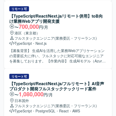
ンの魅力】 ネイティブアプリとバックエンドの双方に関わ
TypeScriptを用いたWebアプリケーション開発をご担当いた
ることで、フルスタックとして広い技術領域に携わること
だきます。製造実行システム（MES）導入フェーズにおけ
リモート可
ができます。 非機能要件や品質保証にも深く関わるため、
る基本設計からテストまでの工程を担当し、必要に応じて
【TypeScript/React/Next.js/リモート併用】toB向
サービスグロースと技術的チャレンジの両方を経験してい
顧客との打合せにも参加いただきます。既に参画している
け業務Webアプリ開発支援
ただけます。 【開発環境】 React NativeおよびExpoを用い
PM/PLおよびBPメンバーと連携しながら、現場帳票の業務
700,000
〜
円/月
たネイティブアプリ開発環境です。 HonoとTypeScriptを用
を理解したうえでシステム要件への落とし込みや実装を進
港区（東京都）
いたAPI・サーバーサイド開発環境です。 Google Cloud
めていただきます。 【求める人物像】 製造業の業務や現場
フルスタックエンジニア
(業務委託・フリーランス)
Platform上でのシステム構成およびデータベース連携環境で
帳票の役割を理解しながら、自ら主体的に課題を整理し提
TypeScript
・
Next.js
す。 テストコードやE2Eテストツールを用いた自動テスト
案・実装までつなげられる方を求めております。チームメ
環境が整備されております。
ンバーや顧客と円滑にコミュニケーションを取りつつ、基
【募集背景】 生成AIを活用した業務Webアプリケーション
本設計以降の工程を着実に推進いただける方が望ましいで
の需要拡大に伴い、フルスタックに対応可能なエンジニア
す。 【ポジションの魅力】 製造業の現場DXを推進する大規
を募集しております。 【作業内容】 生成AIモデル（Azure
模プロジェクトに参画でき、MES導入や現場帳票のシステ
OpenAI や Gemini など）を基盤とした非チャット形式の業
ム化といった上流から一連の工程に関わることができま
務Webアプリケーションの設計・開発・運用を一貫してご
す。プロジェクトにはPM/PLやBPメンバーが複数参画して
担当いただきます。 多数のプリセットプロンプトを備えた
リモート可
おり、フォロー体制の中で製造業向けシステム開発の知見
Webアプリケーションに対して、お客様の業務特性に合わ
【TypeScript/React/Next.js/フルリモート】AI音声
やスキルを体系的に習得できる環境です。 【開発環境】 フ
せたカスタマイズや機能拡張を行っていただきます。 お客
プロダクト開発フルスタックテックリード案件
ロントエンドはTypeScript（JavaScript）とVue.js、バック
様ごとに最適化したWebアプリケーションと自社独自開発
1,080,000
〜
円/月
エンドはTypeScript（JavaScript）とNode.jsを用い、デー
プラグインの連携実装を行い、業務ニーズに即したソリュ
日本国外
タベースにPostgreSQL、インフラにAWSを利用した構成と
ーションを構築していただきます。 要件調整や技術スタッ
フルスタックエンジニア
(業務委託・フリーランス)
なっております。
ク選定などの上流工程に参画し、仕様策定から実装、テス
TypeScript
・
PostgreSQL
・
React
・
AWS
ト、リリース後の改善までを継続的に対応していただきま