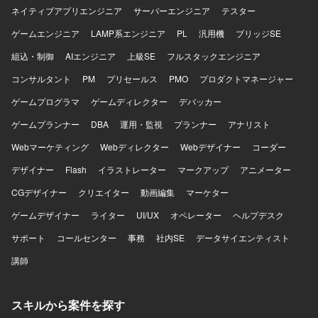
ンバーへの技術的な支援やナレッジ共有を通じてチーム開
ネイティブアプリエンジニア
サーバーエンジニア
テスター
発をリードしていただきます。 【求める人物像】 マネジメ
ントだけではなく自ら設計・実装を行いながらチームをリ
ゲームエンジニア
LAMP系エンジニア
PL
汎用機
ブリッジSE
ードできる方を求めています。フロントエンドとバックエ
組込・制御
ンドの領域を限定せず、プロダクト全体の課題に向き合え
AIエンジニア
上級SE
フルスタックエンジニア
る方が望ましいです。技術的な理想だけでなく、顧客価値
コンサルタント
PM
プリセールス
PMO
プロダクトマネージャー
や事業上の優先順位を踏まえて判断できる方、不具合や個
別要望への対応をプロダクトの改善につなげられる方を歓
ゲームプログラマ
ゲームディレクター
デバッカー
迎します。曖昧な状況でも自ら課題を整理し、必要な関係
ゲームプランナー
DBA
運用・監視
プランナー
アナリスト
者を巻き込みながら開発を進められる方、プロダクトマネ
ージャーやプロジェクトマネージャーと建設的に議論でき
Webマーケティング
Webディレクター
Webデザイナー
コーダー
る方、チームメンバーの経験や強みを尊重しつつ技術的な
デザイナー
支援やナレッジ共有ができる方にご参画いただきたいと考
Flash
イラストレーター
マークアップ
アニメーター
えています。開発速度と品質の両方に責任を持ち、継続的
CGデザイナー
クリエイター
動画編集
マーケター
な改善に取り組める方を期待しています。 【ポジションの
魅力】 AI音声プロダクトを実際のコンタクトセンターへ導
ゲームデザイナー
ライター
UI/UX
オペレーター
ヘルプデスク
入し、現場から得られるフィードバックをもとにプロダク
サポート
コールセンター
事務
社内SE
データサイエンティスト
トを改善していくフェーズに携わることができます。決め
られた仕様を実装するだけではなく、顧客環境で発生して
講師
いる課題を整理し、プロダクトとして再利用可能な機能や
仕組みへ昇華していく経験を積むことができます。既存機
能の改善と新規機能開発を両立する中で、開発優先順位や
スキルから案件を探す
アーキテクチャ、チームの進め方そのものを見直していく