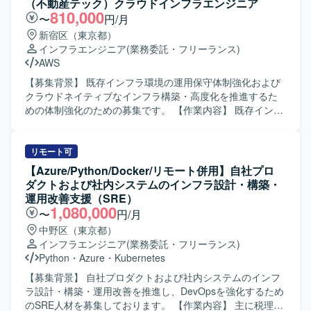
（不動産テック）クラウドインフラエンジニア
ます。要件定義工程の結果を踏まえ、基本設計から試験ま
を推進していただきます。 【求める人物像】 ・社内エンジ
810,000
〜
円/月
で一連の工程を推進していただく想定です。 【求める人物
ニアや関係者と円滑にコミュニケーションを取りながら、
新宿区（東京都）
像】 マルチクラウド環境におけるネットワーク設計・構築
主体的に課題解決を進めていただける方を求めておりま
インフラエンジニア
(業務委託・フリーランス)
に主体的に取り組み、要件整理から試験までを自走して推
す。 ・クラウドやコンテナ技術の動向に関心を持ち、自ら
AWS
進できる方を求めております。複数の関係者と協調しなが
キャッチアップしていける方を歓迎いたします。 【ポジシ
ら、状況に応じて柔軟にコミュニケーションを取り、タス
ョンの魅力】 ・大規模ECシステムのクラウド・コンテナ基
【募集背景】 既存インフラ環境の運用保守体制強化および
クの優先度付けや進行管理を行える方です。若手メンバー
盤の構築および移行に上流から関わることができ、インフ
クラウドネイティブなインフラ構築・高度化を推進するた
に対して技術面でのフォローや教育を行うことに意欲のあ
ラアーキテクチャ設計や運用設計のスキルを高めていただ
めの体制強化のための募集です。 【作業内容】 既存インフ
る方を歓迎いたします。 【ポジションの魅力】 生成AIと音
けます。 ・KubernetesやIaC、CI/CDなどモダンなインフラ
ラ環境の運用保守および支援業務全般を担当していただき
声認識を連携させた先進的なシステムの基盤構築に携わる
技術を実案件で活用しながら経験を積んでいただけます。
ます。具体的には、既存インフラに関するトラブルシュー
ことができ、マルチクラウド間ネットワークや非機能要件
【開発環境】 ・クラウド：Azure、AWS ・コンテナオーケ
ティングや問い合わせ対応、Webアプリケーション
リモート可
設計など、インフラ領域における幅広い経験を積むことが
ストレーション：Kubernetes ・構成管理／IaC：Terraform
（Rails、Laravel、Spring）向けサーバー構築をTerraform
【Azure/Python/Docker/リモート併用】自社プロ
できます。要件整理から設計・構築・試験まで一貫して関
等 ・CI/CD：コンテナ環境向けCI/CDパイプライン（詳細は
を用いたIaCで実施していただきます。また、AWSクロスア
ダクトおよび社内システムのインフラ設計・構築・
われるため、上流から下流までのスキルを強化できる環境
プロジェクト内ルールに準拠）
カウント環境におけるネットワーク構築をTerraformで行
運用改善支援（SRE）
です。エンド側メンバーとの協働を通じて、技術だけでな
い、クラウドおよびオンプレミス環境のセキュリティ監視
1,080,000
〜
円/月
くマネジメントや教育の経験も得られます。 【開発環境】
と防御体制の設計・構築・運用を行っていただきます。加
中野区（東京都）
AWS上の音声認識システム基盤とAzure上の生成AI基盤
えて、MTGへの参加、ドキュメント作成・レビュー、チケ
インフラエンジニア
(業務委託・フリーランス)
（Azure OpenAI）を対象としたマルチクラウド構成となっ
ットワークなど付随業務にも対応していただきます。 【求
Python
・
Azure
・
Kubernetes
ております。AWSではNLB、VPCエンドポイント、
める人物像】 クラウドネイティブなインフラ構築に主体的
PrivateLinkなどを利用し、Azureではサブスクリプションお
に取り組み、IaCやコンテナ技術などモダンな技術の習得に
【募集背景】 自社プロダクトおよび社内システムのインフ
よび仮想ネットワーク、Private Endpoint、Azure OpenAIサ
前向きな方を求めています。チームの一員としてコミュニ
ラ設計・構築・運用改善を推進し、DevOpsを強化するため
ービスを組み合わせた構成を想定しております。監視・セ
ケーションを図りながら、自動化・標準化・ナレッジ蓄積
のSRE人材を募集しております。 【作業内容】 主に税理