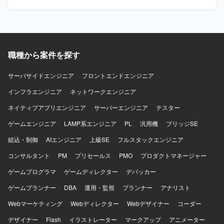
ける方を求めております。 【ポジションの魅力】 会計デー
ラやSRE領域に強い関心を持ち、DevOpsの推進や運用改善
タを扱う高いセキュリティ要件のもとで、Azureを中心とし
に主体的に取り組んでいただける方を求めています。開発
たクラウドインフラやIaC、監視・オブザーバビリティなど
チームと連携しながら、信頼性向上とデリバリー速度の両
SRE領域の実践に幅広く関わることができるポジションで
立を意識して行動できる方が望ましいです。 【ポジション
す。 【開発環境】 Azureを中心としたクラウドインフラ、
の魅力】 自社プロダクトと社内システムの双方に関わりな
Terraformによる全環境のコード管理とマイグレーション管
がら、クラウドインフラ、IaC、監視基盤、DevOpsなど
職種から案件を探す
理、可用性ゾーン・リージョンの冗長化、Front Doorによ
SRE領域全般をリードできるポジションです。会計データ
る負荷分散、Azure Monitor / Application Insights を用いた
という高いセキュリティ要件下での設計・運用経験を通じ
サーバサイドエンジニア
フロントエンドエンジニア
監視とアラートのコード化、PITRによるバックアップ・リ
て、信頼性工学や運用自動化のスキルを幅広く身につけて
ストア運用などの環境でご参画いただきます。
インフラエンジニア
いただけます。 【開発環境】 Azureを中心としたクラウド
ネットワークエンジニア
インフラ、Terraformによる全環境のコード管理、Front
ネイティブアプリエンジニア
サーバーエンジニア
テスター
Doorを用いた負荷分散、Azure Monitor / Application
Insights を用いた監視とアラートのコード化、PITRによる
ゲームエンジニア
LAMP系エンジニア
PL
汎用機
ブリッジSE
バックアップ・リストア運用などの環境で作業していただ
組込・制御
AIエンジニア
上級SE
フルスタックエンジニア
きます。
コンサルタント
PM
プリセールス
PMO
プロダクトマネージャー
ゲームプログラマ
ゲームディレクター
デバッカー
ゲームプランナー
DBA
運用・監視
プランナー
アナリスト
Webマーケティング
Webディレクター
Webデザイナー
コーダー
デザイナー
Flash
イラストレーター
マークアップ
アニメーター