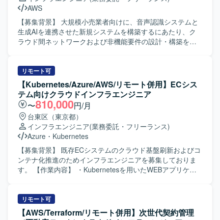
AWS
【募集背景】 大規模小売業者向けに、音声認識システムと
生成AIを連携させた新規システムを構築するにあたり、ク
ラウド間ネットワークおよび非機能要件の設計・構築をリ
ードできるインフラエンジニアを募集しております。 【作
業内容】 音声認識システムから生成AI基盤へのリアルタイ
ム連携を実現するためのインフラ基盤構築をご担当いただ
リモート可
きます。AWS上の音声認識システムからAzure上の生成AIサ
【Kubernetes/Azure/AWS/リモート併用】ECシス
ービスへ音声データを連携するため、マルチクラウド間ネ
テム向けクラウドインフラエンジニア
ットワーク連携の設計・構築を実施していただきます。具
810,000
〜
円/月
体的には、AWS側でのNLB構築とルーティング設計、Azure
台東区（東京都）
側でのサブスクリプションおよびネットワーク、Azure
インフラエンジニア
(業務委託・フリーランス)
OpenAIサービスの構築、Private EndpointおよびPrivateLink
Azure
・
Kubernetes
の設定などを行っていただきます。また、ルーティングや
DNS、セキュリティ関連の設定を含む非機能要件の設計・
【募集背景】 既存ECシステムのクラウド基盤刷新およびコ
構築や、統合基盤標準に基づく監視・セキュリティ設定、
ンテナ化推進のためインフラエンジニアを募集しておりま
エージェントインストールなども実施していただきます。
す。 【作業内容】 ・Kubernetesを用いたWEBアプリケー
さらに、音声認識システム担当ベンダーや業務アプリベン
ション動作環境の構築およびチューニングを行っていただ
ダーとの仕様・設定値の調整、構築タイミングの調整とい
きます。 ・現行システムからAzure（またはAWS）コンテ
ったマルチベンダー間の調整業務も担っていただきます。
ナ環境への移行計画の立案および実行を担当していただき
リモート可
エンド側メンバーと共同で作業を進め、スケジュール管理
ます。 ・コンテナ化に伴う現在の運用フローと新規運用フ
【AWS/Terraform/リモート併用】次世代契約管理
や技術的な支援、若手メンバーへの教育も行っていただき
ローの擦り合わせや調整を行い、運用しやすい環境へ整備