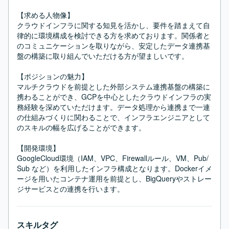
【求める人物像】

クラウドインフラに関する知見を活かし、要件を踏まえて自
律的に環境構成を検討できる方を求めております。関係者と
のコミュニケーションを取りながら、安定したデータ連携基
盤の構築に取り組んでいただける方が望ましいです。

【ポジションの魅力】

マルチクラウドを前提とした外部システム連携基盤の構築に
携わることができ、GCPを中心としたクラウドインフラの実
務経験を深めていただけます。データ処理から連携まで一連
の仕組みづくりに関わることで、インフラエンジニアとして
のスキルの幅を広げることができます。

【開発環境】

GoogleCloud環境（IAM、VPC、Firewallルール、VM、Pub/
Sub など）を利用したインフラ構成となります。Dockerイメ
ージを用いたコンテナ運用を前提とし、BigQueryやストレー
ジサービスとの連携を行います。
スキルタグ