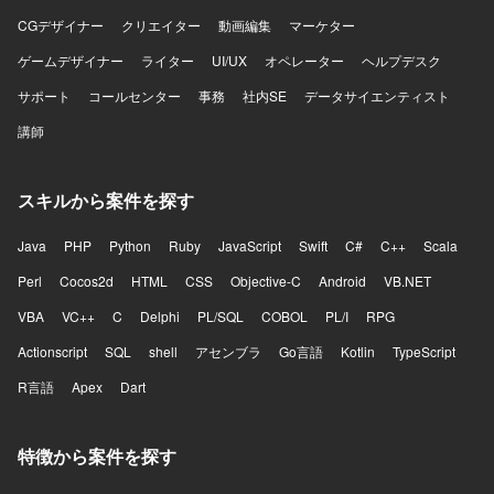
CGデザイナー
クリエイター
動画編集
マーケター
ゲームデザイナー
ライター
UI/UX
オペレーター
ヘルプデスク
サポート
コールセンター
事務
社内SE
データサイエンティスト
講師
スキルから案件を探す
Java
PHP
Python
Ruby
JavaScript
Swift
C#
C++
Scala
Perl
Cocos2d
HTML
CSS
Objective-C
Android
VB.NET
VBA
VC++
C
Delphi
PL/SQL
COBOL
PL/I
RPG
Actionscript
SQL
shell
アセンブラ
Go言語
Kotlin
TypeScript
R言語
Apex
Dart
特徴から案件を探す