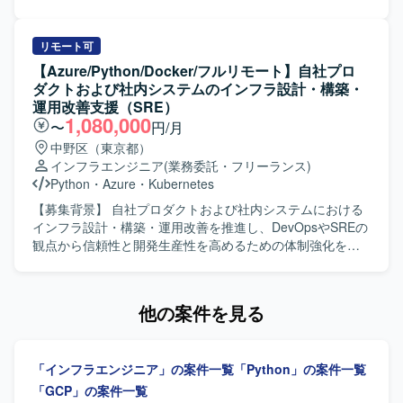
キュリティについては顧客の統合基盤標準に準拠した設定
を推進できる方が望ましいです。 【ポジションの魅力】 比
士、公認会計士事務所およびその顧問先企業向けの業務用
や統合運用製品のエージェント導入などを行っていただき
較的大規模なクラウドネイティブなインフラやネットワー
アプリケーションソフトの開発、販売を行っている企業に
ます。
クの構築をチームの一員として経験でき、実践的なプロジ
おいて、自社プロダクトおよび社内システムのインフラ設
リモート可
ェクトに関わりながらスキルを深めることができます。ク
計、構築、運用改善をリードしていただきます。 会計デー
【Azure/Python/Docker/フルリモート】自社プロ
ラウドシフトやクラウドリフトを推進する環境で、IaCを活
タを扱う高いセキュリティ要件を満たしながら、開発チー
ダクトおよび社内システムのインフラ設計・構築・
用したコンテナ化に取り組み、モダンな技術スタックを実
ムが迅速かつ安全にデプロイできる環境を構築していただ
運用改善支援（SRE）
務で習得できます。将来的には不動産テック分野でのデー
きます。 SLI/SLOによる信頼性の指標化、IaCによる再現性
1,080,000
〜
円/月
タパイプライン構築や分析基盤へのデータ集約など、機械
のある基盤づくり、監視・オブザーバビリティ基盤の整備
中野区（東京都）
学習やAI関連プロジェクトに関わる機会も想定されていま
を通じて、属人化しない運用体制を組織に根付かせていた
インフラエンジニア
(業務委託・フリーランス)
す。 【開発環境】 AWSを中心としたクラウドインフラ上
だきます。 Azureを中心としたクラウドインフラの設計、
Python
・
Azure
・
Kubernetes
で、TerraformやCloudFormationなどのIaCツール、Ansible
構築、運用を行っていただきます。 IaC（Infrastructure as
やPuppetなどの構成管理ツール、Dockerおよびコンテナ関
Code）の推進を行っていただきます。 Pythonによる運用自
【募集背景】 自社プロダクトおよび社内システムにおける
連サービス（ECS、Fargate、ECR、API Gateway、
動化ツールの開発を行っていただきます。 CI/CDパイプラ
インフラ設計・構築・運用改善を推進し、DevOpsやSREの
Lambda）を組み合わせた環境で開発・運用を行います。
インの構築、運用を行っていただきます。 システムの監
観点から信頼性と開発生産性を高めるための体制強化を行
視、オブザーバビリティ基盤の整備およびパフォーマンス
うための募集です。 【作業内容】 自社プロダクトおよび社
チューニングを行っていただきます。 障害対応、インシデ
内システムのインフラ設計・構築・運用改善をリードして
ント対応プロセスの整備と運用を行っていただきます。 SLI
いただきます。会計データを扱う高いセキュリティ要件を
他の案件を見る
/ SLO の導入、運用によるシステム信頼性の指標化と改善を
満たしながら、開発チームが迅速かつ安全にデプロイでき
行っていただきます。 開発チームと連携したDevOps推進
る環境を構築していただきます。SLI/SLOによる信頼性の指
を行っていただきます。 【求める人物像】 インフラ設計、
標化、IaCによる再現性のある基盤づくり、監視・オブザー
「インフラエンジニア」の案件一覧
「Python」の案件一覧
構築、運用改善を自律的にリードし、開発チームと協調し
バビリティ基盤の整備を通じて、属人化しない運用体制を
ながらDevOpsやSREのプラクティスを組織に根付かせてい
組織に根付かせていただきます。 【求める人物像】 インフ
「GCP」の案件一覧