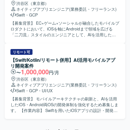
渋谷区（東京都）
ルを用いて課題解決を進める姿勢をお持ちの方を歓迎いた
アルタイム推論の性能改善なども行っていただきます。
ネイティブアプリエンジニア
(業務委託・フリーランス)
します。 【ポジションの魅力】 実装したモデルの改善が売
【求める人物像】 レコメンド領域におけるプロダクト開発
Swift
・
GCP
上や滞在時間、継続率などのKPIに直接反映される環境で開
に強い関心を持ち、自らロードマップを描きながら主体的
発していただけます。 既に本番稼働しているレコメンドエ
に推進できる方を求めています。ビジネス指標の改善にコ
【募集背景】 EC×ゲーム×ソーシャルが融合したモバイルプ
ンジンの次世代アーキテクチャを、自身の技術判断で設
ミットしつつ、関係者と協働して高い品質を追求できる方
ロダクトにおいて、iOSを軸にAndroidまで領域を広げる
計・検証できる裁量があります。 高頻度かつ高密度な行動
が望ましいです。 【ポジションの魅力】 大規模なサービス
「二刀流」スタイルのエンジニアとして、AIを活用した開
ログを活用し、精度の高いモデル設計と実験を行うことが
におけるレコメンド基盤の設計から運用までを一気通貫で
発体制をさらに強化していくための募集です。 【作業内
できます。 レコメンドにとどまらず、UGCパーソナライズ
担当でき、モデル開発だけでなくMLOpsやリアルタイム推
容】 職能混合チーム（PdM・デザイナー・エンジニア・
や広告配信最適化など、幅広いML活用領域に関わりながら
論まで幅広い技術領域に関わることができます。ビジネス
QA）に加わり、仕様検討からリリース・効果分析まで一貫
リモート可
キャリアを広げていただけます。 AIツールを前提とした開
へのインパクトが大きい領域で、裁量を持って技術選定や
してご担当いただきます。Swiftを用いたiOSアプリの設計・
【Swift/Kotlin/リモート併用】AI活用モバイルアプ
発スタイルの中で、少人数でもスピードと品質を両立する
ロードマップ策定を行っていただけます。 【開発環境】 レ
開発・保守・運用を中心に、SwiftUIによるUI実装やアーキ
リ開発案件
経験を積んでいただけます。 【開発環境】 データ基盤・分
コメンドシステム向けの機械学習基盤、リアルタイム推論
テクチャ設計を含めた実装・運用全般を担っていただきま
1,000,000
〜
円/月
析にはBigQuery、Dataform、Python、Looker Studioを利用
環境、実験管理および運用フロー自動化のための各種ツー
す。あわせて、Kotlinを用いたAndroidアプリ開発にも関与
渋谷区（東京都）
しております。 ML基盤としてGoogle CloudのVertex AIや
ルを組み合わせた環境を想定しています。
し、Jetpack ComposeによるUI実装など、iOS側の知見を活
ネイティブアプリエンジニア
(業務委託・フリーランス)
Cloud Spannerなどを利用しております。 AI/LLMツールと
かした両OSでの開発を行っていただきます。Claudeなどの
Swift
・
GCP
・
UI/UX
してClaude Code、Cursor、Codex、GitHub Copilotなどを
AIツールを活用しながら実装計画の策定、コード生成、レ
活用しております。 その他のツールとしてGitHub、Slack、
ビューの効率化を進め、モバイルアーキテクチャの設計や
【募集背景】 モバイルアーキテクチャの刷新と、AIを活用
Notionなどを利用しております。
ドメイン分離による開発並列性向上に向けた刷新を推進し
したiOS・Android両OSの開発体制を強化するため募集しま
ていただきます。また、PdM・デザイナーと連携しつつ、
す。 【作業内容】 Swiftを用いたiOSアプリの設計・開発・
事業数値やKPIに基づいた機能開発、リリース後の効果分析
保守・運用を担当します。SwiftUIによるUI実装、Kotlinを用
までを通してプロダクト開発全般に関わっていただきま
いたAndroidアプリ開発、AIツールを活用した実装計画・コ
す。 【求める人物像】 プロダクトのミッションやバリュー
ード生成・レビューの効率化を行います。要件定義からリ