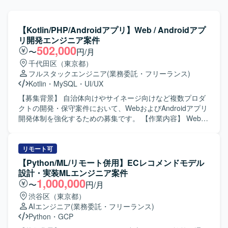
【Kotlin/PHP/Androidアプリ】Web / Androidアプ
リ開発エンジニア案件
502,000
〜
円/月
千代田区（東京都）
フルスタックエンジニア
(業務委託・フリーランス)
Kotlin
・
MySQL
・
UI/UX
【募集背景】 自治体向けやサイネージ向けなど複数プロダ
クトの開発・保守案件において、WebおよびAndroidアプリ
開発体制を強化するための募集です。 【作業内容】 Webア
プリケーションおよびAndroidアプリ開発において、要件定
義から設計・実装・テスト・運用保守まで一貫してご担当
いただきます。 具体的には、自治体向け健康管理アプリの
リモート可
Web／Androidアプリ開発、サイネージ受付システムの
【Python/ML/リモート併用】ECレコメンドモデル
Androidアプリ開発、PHP／Node.jsを用いたバックエン
設計・実装MLエンジニア案件
ド・Webシステム開発、KotlinによるAndroidネイティブア
1,000,000
〜
円/月
プリ開発、REST API連携やDB設計、管理画面開発、UI/UX
渋谷区（東京都）
改善、機能追加・改修対応、iOS／Web／サーバーサイドと
AIエンジニア
(業務委託・フリーランス)
の仕様調整・連携開発、Firebaseやクラウドサービスを利
Python
・
GCP
用したアプリ連携、保守運用や障害調査、パフォーマンス