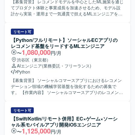
改善対応などを行っていただきます。 【求める人物像】 フ
【募集背景】 レコメンドモデルを中心としたML施策を通じ
ロントエンドからバックエンドまで幅広い領域に対して主
てプロダクト体験と事業成長を加速させるため、モデル設
体的にキャッチアップしながら取り組める方を求めていま
計から実装・運用まで一気通貫で担えるMLエンジニアを募
す。また、関係者とのコミュニケーションを大切にし、課
集しております。 【作業内容】 レコメンドモデル（Two-
題に対して自ら提案しながら改善を進めていける方が望ま
Tower、LightGBM等）の設計・実装・チューニングを行っ
しいです。 【ポジションの魅力】 WebとAndroidネイティ
ていただきます。 特徴量エンジニアリングの実装やオフラ
リモート可
ブ双方の開発に携わることで、フルスタック寄りのスキル
イン・オンライン評価指標の設計を担当していただきま
【Python/フルリモート】ソーシャルECアプリの
を身につけることができます。自治体やヘルスケア領域な
す。 A/Bテストの設計・実施・効果検証を通じたモデル改善
レコメンド基盤をリードするMLエンジニア
ど社会貢献性の高いプロダクトに関わりながら、設計から
のPDCAを推進していただきます。 モデルのプロダクショ
1,080,000
〜
円/月
運用まで一連の開発プロセスを経験できる環境です。 【開
ン化や基盤上への実装・最適化を行っていただきます。 ML
渋谷区（東京都）
発環境】 Kotlinを中心としたAndroidネイティブアプリ開発
施策に関する技術的意思決定を行い、PdMなど他職能メン
AIエンジニア
(業務委託・フリーランス)
に加え、PHP／Node.jsによるバックエンド開発、MySQL／
バーと連携しながら開発を進めていただきます。 レコメン
Python
PostgreSQLなどのRDBを用いたシステム構成です。Gitを用
ドアーキテクチャの進化やコールドスタート問題への対
いたチーム開発を行い、Firebaseや各種クラウドサービス
応、リアルタイム性向上などの課題に対して、実装レベル
【募集背景】 ソーシャルコマースアプリにおけるレコメン
と連携したアプリケーション開発を実施しています。
で解決策を設計・実装していただきます。 UGCのパーソナ
デーション領域の機械学習基盤を強化するための募集で
ライズ、広告配信最適化、ダイナミックプライシングな
す。 【作業内容】 ソーシャルコマースアプリのレコメンド
ど、新たなML活用領域に対してモデル設計・実装を行って
向け機械学習基盤の設計・構築（Training／Serving／
いただきます。 【求める人物像】 「日常に楽しさを」「新
Monitoring）を行っていただきます。機械学習モデルを用い
しい生活圏のカタチをつくる」といったミッションに共感
たレコメンド、ランキング、パーソナライズなどのプロダ
リモート可
し、変化の大きい環境で挑戦したいと考えている方を求め
クト開発を推進していただきます。開発ロードマップ策定
【Swift/Kotlin/リモート併用】EC×ゲーム×ソーシ
ております。 EC体験の可能性に関心を持ち、ソフトウェア
や技術選定を行い、関連プロダクトの品質改善や技術課題
ャル系モバイルアプリ開発iOSエンジニア
を軸に大きなチャレンジを行いたい方に参画していただき
への対応も担っていただきます。特徴量設計、前処理、
1,125,000
〜
円/月
たいです。 事業インパクトを意識しながら、データとモデ
MLOps、実運用・改善、実験管理・運用フロー自動化、リ