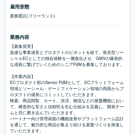
雇用形態
業務委託(フリーランス)
業務内容
【募集背景】

急速な事業成長とプロダクトのピボットを経て、発見型ソー
シャルECとしての独自体験を一層進化させ、GMVの爆発的
な成長に繋げていくためのシニアPdMを募集しております。

【作業内容】

ECプロダクト部のSenior PdMとして、ECプラットフォーム
領域とソーシャル・ゲーミフィケーション領域の両面からプ
ロダクトの成長にコミットしていただきます。

検索、商品閲覧、カート、決済、物流などの基盤機能におい
て、構造的な安さと信頼性を生む仕組みを定義し、開発チー
ムと共に磨き込んでいただきます。

パートナー向け管理画面の機能改善やプラットフォーム設計
を通じて、魅力的な商品が集まり続ける基盤づくりを推進し
ていただきます。
