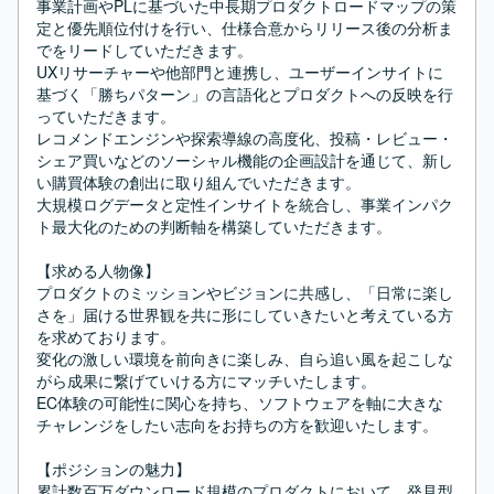
事業計画やPLに基づいた中長期プロダクトロードマップの策
定と優先順位付けを行い、仕様合意からリリース後の分析ま
でをリードしていただきます。

UXリサーチャーや他部門と連携し、ユーザーインサイトに
基づく「勝ちパターン」の言語化とプロダクトへの反映を行
っていただきます。

レコメンドエンジンや探索導線の高度化、投稿・レビュー・
シェア買いなどのソーシャル機能の企画設計を通じて、新し
い購買体験の創出に取り組んでいただきます。

大規模ログデータと定性インサイトを統合し、事業インパク
ト最大化のための判断軸を構築していただきます。

【求める人物像】

プロダクトのミッションやビジョンに共感し、「日常に楽し
さを」届ける世界観を共に形にしていきたいと考えている方
を求めております。

変化の激しい環境を前向きに楽しみ、自ら追い風を起こしな
がら成果に繋げていける方にマッチいたします。

EC体験の可能性に関心を持ち、ソフトウェアを軸に大きな
チャレンジをしたい志向をお持ちの方を歓迎いたします。

【ポジションの魅力】

累計数百万ダウンロード規模のプロダクトにおいて、発見型