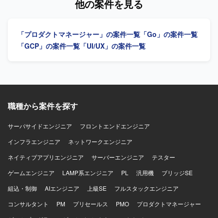
他の案件を見る
に共感し、EC体験の可能性に興味をお持ちの方を求めてい
リース、効果分析まで一貫して担当し、モバイルアーキテ
ます。変化の大きい環境の中でも挑戦を楽しみ、ソフトウ
クチャの設計・刷新も推進します。 【求める人物像】 プロ
ェアを軸に大きなチャレンジをしたいと考えている方にマ
ダクトの価値向上に向けて、オーナーシップを持ち挑戦を
「プロダクトマネージャー」の案件一覧
「Go」の案件一覧
ッチします。事業や顧客に近い距離で数値やユーザーの声
続けられる方を求めています。変化の速い環境で、チーム
を捉えながら、主体的に開発をリードしていける方を歓迎
と連携しながら成果創出に取り組める方に適したポジショ
「GCP」の案件一覧
「UI/UX」の案件一覧
します。 【ポジションの魅力】 少数精鋭のチームにおい
ンです。 【ポジションの魅力】 モバイルアーキテクチャの
て、自ら設計したモバイルアーキテクチャの上でプロダク
設計や技術選定に深く関与できます。AIを活用したiOS・
トが動く手触りを持ちながら開発できる環境です。AI活用
Android両OSの開発プロセスを構築し、複雑なEC・ゲー
を前提としたiOS・Android両OSの「二刀流」開発プロセス
ム・ソーシャル領域における高難度な技術課題に取り組め
を自ら設計し、AI時代のモバイル開発の在り方を実践しな
ます。 【開発環境】 Swift、Kotlin、Go、SwiftUI、Jetpack
がら探求していくことができます。EC×ゲーム×ソーシャル
Compose、Google Cloud、gRPC、Protocol Buffers、
職種から案件を探す
が組み合わさった複雑なドメインで、高度な状態管理やパ
Bitrise、GitHub Actions、Terraform、BigQuery、Figmaな
フォーマンス最適化に取り組むことで、エンジニアとして
どを使用します。
サーバサイドエンジニア
フロントエンドエンジニア
の技術力を大きく高めていただけます。 【開発環境】
Swift、Kotlin、Goを用いた開発を行い、UIフレームワーク
インフラエンジニア
ネットワークエンジニア
としてSwiftUIやJetpack Composeを採用しています。
ネイティブアプリエンジニア
サーバーエンジニア
テスター
Android Architecture ComponentsやMVVMなどのアーキテ
クチャを活用し、XcodeおよびAndroid Studio上で開発を進
ゲームエンジニア
LAMP系エンジニア
PL
汎用機
ブリッジSE
めます。インフラにはGoogle Cloudを用い、gRPCや
組込・制御
AIエンジニア
上級SE
フルスタックエンジニア
Protocol Buffersによる通信、BitriseやGitHub Actions、
Cloud Buildを用いたCI/CDを構築しています。Terraformに
コンサルタント
PM
プリセールス
PMO
プロダクトマネージャー
よる構成管理、CrashlyticsやCloud Monitoringなどのモニタ