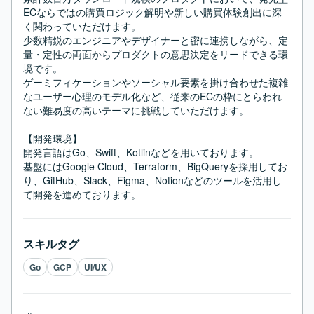
ECならではの購買ロジック解明や新しい購買体験創出に深
く関わっていただけます。

少数精鋭のエンジニアやデザイナーと密に連携しながら、定
量・定性の両面からプロダクトの意思決定をリードできる環
境です。

ゲーミフィケーションやソーシャル要素を掛け合わせた複雑
なユーザー心理のモデル化など、従来のECの枠にとらわれ
ない難易度の高いテーマに挑戦していただけます。

【開発環境】

開発言語はGo、Swift、Kotlinなどを用いております。

基盤にはGoogle Cloud、Terraform、BigQueryを採用してお
り、GitHub、Slack、Figma、Notionなどのツールを活用し
て開発を進めております。
スキルタグ
Go
GCP
UI/UX