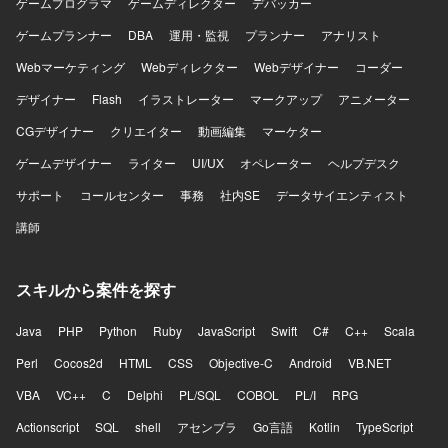
リング基盤、BigQueryやLooker Studioによる分析基盤、
ゲームプログラマ
ゲームディレクター
デバッカー
AutifyによるQA自動化、ClaudeやGitHub CopilotなどのAIツ
ゲームプランナー
DBA
運用・監視
プランナー
アナリスト
ール群、GitHub・Slack・Notion・Figmaを組み合わせたモ
ダンな開発環境で、アジャイル開発を実践しています。
Webマーケティング
Webディレクター
Webデザイナー
コーダー
デザイナー
Flash
イラストレーター
マークアップ
アニメーター
CGデザイナー
クリエイター
動画編集
マーケター
ゲームデザイナー
ライター
UI/UX
オペレーター
ヘルプデスク
サポート
コールセンター
事務
社内SE
データサイエンティスト
講師
スキルから案件を探す
Java
PHP
Python
Ruby
JavaScript
Swift
C#
C++
Scala
Perl
Cocos2d
HTML
CSS
Objective-C
Android
VB.NET
VBA
VC++
C
Delphi
PL/SQL
COBOL
PL/I
RPG
Actionscript
SQL
shell
アセンブラ
Go言語
Kotlin
TypeScript