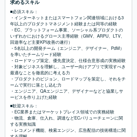
求めるスキル
■必須スキル：
・インターネットまたはスマートフォン関連領域における3
年以上のプロダクトマネジメント経験または同等の経験

・EC、プラットフォーム事業、ソーシャル系プロダクトの
いずれかにおけるグロース主導経験（GMV、ARPU、LTV、
回遊率など主要KPI改善の遂行）

・5名以上の開発チーム（エンジニア、デザイナー、PdM）
を率いたチームリード経験

・ロードマップ策定、優先度決定、仕様合意形成の実務経験

・対象ビジネスを理解し、ユーザー向けアプリで実現すべき
最適なことを徹底的に考える力

・プロダクトのビジョン、ロードマップを策定し、それをチ
ームで実行に落とし込む力

・エンジニア、QAエンジニア、デザイナーなどと協業しサ
ービスを作り上げた経験
■歓迎スキル：
・EC業界またはマーケットプレイス領域での実務経験

・物流、倉庫、仕入れ、調達などECバリューチェーンに関
する実務知識

・レコメンド機能、検索エンジン、広告配信の技術構造に関
する理解
