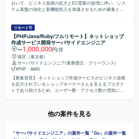
ができます。技術基盤の刷新やPlatform Engineering、SRE
Goを用いたWebアプリケーションとAWS環境を中心とした
おいて、ビジネス規模の拡大とEC需要の急増に伴い、シス
領域にも踏み込めるため、バックエンドエンジニアとして
開発体制で、RDBMSやGit/GitHubを利用したスクラム開発
テム基盤の強化と新機能投入を加速させるための募集とな
の専門性と市場価値を高められる環境です。将来的にはテ
を行います。
ります。 【作業内容】 Webアプリケーションの設計・実
ックリードやエンジニアリングマネージャーへのキャリア
装・リリースをご担当いただきます。 バックエンド開発を
パスも視野に入れて経験を積んでいただけます。 【開発環
中心に、機能開発の一気通貫したプロセスを担当していた
リモート可
境】 言語はGoを中心に、インフラにはGoogle
だきます。 ご経験や志向性に応じてフロントエンド領域も
【PHP/Java/Ruby/フルリモート】ネットショップ
Cloud（Cloud Run、Cloud Spanner、Pub/Subなど）を利
お任せいたします。 ユーザーフィードバックに基づく機能
作成サービス開発サーバサイドエンジニア
用しています。通信にはgRPCとProtocol Buffersを用い、
改善やUX向上に取り組んでいただきます。 本番環境のエラ
1,000,000
〜
円/月
CI/CDにはGitHub ActionsとCloud Buildを採用しています。
ー監視やパフォーマンスチューニングを行っていただきま
港区（東京都）
構成管理はTerraform、モニタリングはCloud Monitoring、
す。 日常的なリファクタリングを実施していただきます。
サーバサイドエンジニア
(業務委託・フリーランス)
Cloud Logging、Cloud Trace、分析基盤にはBigQueryと
クラウドサービス（AWS/GCP等）の活用やコンテナ化な
PHP
・
AWS
Looker Studioを活用しています。AI/LLMツールとして
ど、技術ドリブンな開発環境の整備・改善に取り組んでい
Claude、Codex、Cursor、Gemini、GitHub Copilotなどを
ただきます。 【求める人物像】 ユーザーのためにこだわり
【募集背景】 ネットショップ作成サービスがビジネス規模
利用し、GitHub、Slack、Notion、Figmaなどのツールと組
を貫ける方を求めています。 新しい技術や未経験の領域に
を拡大されているショップオーナーさんを支えるプロダク
み合わせてアジャイル開発を行っています。
も前向きに挑戦し、スピード感を持って吸収できる方を歓
トであり続けるため、ユーザー数・アクセス数の増加に対
迎いたします。 オーナーシップを持って課題に取り組み、
応したスピーディな機能開発や、今後アクセス数がさらに
どんな部署・立場でも自らプロダクトを良くしていくため
増加した際にも耐えられるプロダクトづくりを推進する必
に動ける方を求めています。 すでにある問題を解決するだ
要があることから募集を行っております。 【作業内容】 開
他の案件を見る
けでなく、プロダクトの課題やコードレベルの課題など、
発プロジェクトにおけるアプリケーション開発をご担当い
問題を積極的に見つけていき、自ら解決していける方を求
ただきます。機能開発における設計から実装、リリースま
めています。 常に変わっていく状況を楽しみ、変化に柔軟
でを一気通貫で対応していただき、バックエンドの開発を
「サーバサイドエンジニア」の案件一覧
「Go」の案件一覧
に対応していける方を歓迎いたします。 顧客やメンバーの
中心に、興味やご経験に応じてフロントエンド開発もお任