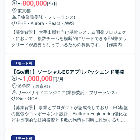
800,000
〜
円/月
東京都
PM
(業務委託・フリーランス)
PHP
・
Aurora
・
React
・
AWS
【募集背景】 大手出版社向け基幹システム開発プロジェク
トにおいて、複数チームを横断的にリードできるPM兼テッ
クリードが必要となっているための募集です。 【作業内
容】 3チームの全体進捗管理およびリソース調整を行ってい
ただきます。 ユーザーとの要件定義および折衝を担当して
いただきます。 コードレビューを含む技術的な品質管理を
リモート可
行っていただきます。 テストシナリオの策定・管理を実施
【Go/週1】ソーシャルECアプリバックエンド開発
していただきます。 【求める人物像】 技術とマネジメント
1,000,000
〜
円/月
の両面からプロジェクトをリードできる方を求めていま
渋谷区（東京都）
す。 複数チームと円滑にコミュニケーションを取りなが
サーバサイドエンジニア
(業務委託・フリーランス)
ら、課題解決に主体的に取り組める方を歓迎いたします。
Go
・
GCP
【ポジションの魅力】 大規模な基幹システム開発におい
て、3チームを横断するPM兼テックリードとして上流から
【募集背景】 事業とプロダクトが急成長しており、EC基盤
品質管理まで一貫して関わることができます。 PHPやGoを
の拡張やコンポーネント設計、Platform Engineering強化な
中心とした技術スタックに加え、モダンなインフラ環境に
ど中長期的な技術投資と多数の施策を同時に推進するた
も触れながら、技術的リードとマネジメント経験を同時に
め、バックエンド組織を段階的にスケールさせていく必要
積むことができます。 【開発環境】 言語：PHP、Go、
があるための募集になります。 【作業内容】 GoとGoogle
TypeScript フレームワーク：Gin、GORM、Node.js、
Cloudを用いた発見型ソーシャルECアプリのサーバーサイ
リモート可