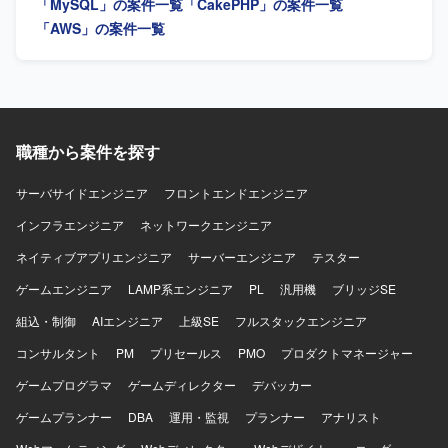
成長や成功を喜べる方を求めています。 【ポジションの魅
せいたします。ユーザーからのフィードバックに基づく改
「MySQL」の案件一覧
「CakePHP」の案件一覧
力】 国内最大級のEコマースプラットフォームにおいて、
善、本番エラーの監視と改善、日常的なリファクタリン
「AWS」の案件一覧
将来的な10倍の負荷増を見越したスケーラビリティ設計に
グ、クラウドサービスの活用やコンテナ化など技術ドリブ
携わることができます。 日常的なリファクタリングやコン
ンな開発環境の改善にも取り組んでいただきます。 【求め
テナ化など、技術ドリブンな環境改善が業務に組み込まれ
る人物像】 ユーザーのためにこだわりを貫けるマインドを
ている組織で働くことができます。 設計から実装、リリー
お持ちで、定められた行動指針に沿った志向性をお持ちの
ス、本番稼働後のモニタリングまで一貫して担当するフル
方を求めております。サービスのミッションに共感し、プ
サイクル開発に関わることで、エンジニアとしての総合力
ロダクト成長のために淡々と課題解決を実行していける
職種から案件を探す
を高めることができます。 自分のコードが、初めてECを開
方、インターネットやWebサービスへの強い興味・関心を
設する方の夢や、成長したショップの決済を直接支えてい
お持ちの方、オーナーシップを持って課題に取り組み自ら
サーバサイドエンジニア
フロントエンドエンジニア
ることを実感できる環境です。 【開発環境】 クラウドサー
プロダクトを良くしていくために動ける方を歓迎いたしま
ビス（AWS/GCP等）を活用し、コンテナ化など技術ドリブ
す。常に変わっていく状況を楽しみ、変化に柔軟に対応で
インフラエンジニア
ネットワークエンジニア
ンな開発環境が整備されています。
きる方、ショップの成長や成功、メンバーの成長や成功も
ネイティブアプリエンジニア
サーバーエンジニア
テスター
喜べる方にご活躍いただけるポジションです。 【ポジショ
ンの魅力】 成長を続けるネットショップ作成サービスの開
ゲームエンジニア
LAMP系エンジニア
PL
汎用機
ブリッジSE
発に携わりながら、トラフィック増加や多様なニーズへの
組込・制御
対応といったスケールや複雑性の高い課題に取り組むこと
AIエンジニア
上級SE
フルスタックエンジニア
ができます。既存コードの改善と新機能開発を両立しつ
コンサルタント
PM
プリセールス
PMO
プロダクトマネージャー
つ、最新の技術トレンドを意識した開発を行うことで、サ
ーバサイドエンジニアとして継続的に成長していける環境
ゲームプログラマ
ゲームディレクター
デバッカー
です。少人数チームで裁量を持ち、サービス性を維持しな
ゲームプランナー
DBA
運用・監視
プランナー
アナリスト
がらプロダクトの価値向上に直接貢献していただけます。
【開発環境】 クラウドサービスの活用やコンテナ化などを