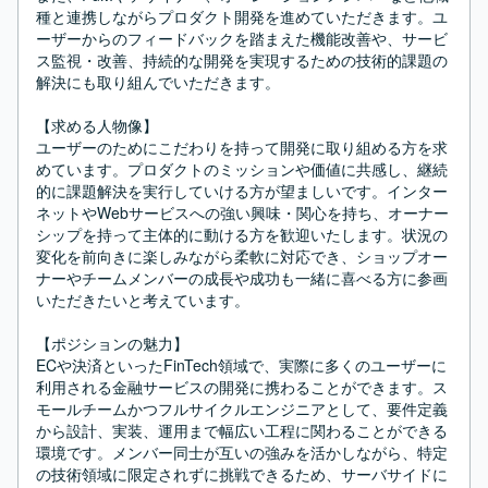
種と連携しながらプロダクト開発を進めていただきます。ユ
ーザーからのフィードバックを踏まえた機能改善や、サービ
ス監視・改善、持続的な開発を実現するための技術的課題の
解決にも取り組んでいただきます。

【求める人物像】

ユーザーのためにこだわりを持って開発に取り組める方を求
めています。プロダクトのミッションや価値に共感し、継続
的に課題解決を実行していける方が望ましいです。インター
ネットやWebサービスへの強い興味・関心を持ち、オーナー
シップを持って主体的に動ける方を歓迎いたします。状況の
変化を前向きに楽しみながら柔軟に対応でき、ショップオー
ナーやチームメンバーの成長や成功も一緒に喜べる方に参画
いただきたいと考えています。

【ポジションの魅力】

ECや決済といったFinTech領域で、実際に多くのユーザーに
利用される金融サービスの開発に携わることができます。ス
モールチームかつフルサイクルエンジニアとして、要件定義
から設計、実装、運用まで幅広い工程に関わることができる
環境です。メンバー同士が互いの強みを活かしながら、特定
の技術領域に限定されずに挑戦できるため、サーバサイドに