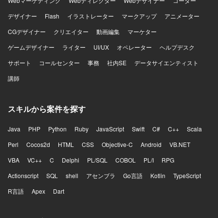
Webマーケティング
Webディレクター
Webデザイナー
コーダー
通じて、技術ドリブンな開発環境の改善に取り組んでおり
デザイナー
ます。
Flash
イラストレーター
マークアップ
アニメーター
CGデザイナー
クリエイター
動画編集
マーケター
ゲームデザイナー
ライター
UI/UX
オペレーター
ヘルプデスク
サポート
コールセンター
事務
社内SE
データサイエンティスト
講師
スキルから案件を探す
Java
PHP
Python
Ruby
JavaScript
Swift
C#
C++
Scala
Perl
Cocos2d
HTML
CSS
Objective-C
Android
VB.NET
VBA
VC++
C
Delphi
PL/SQL
COBOL
PL/I
RPG
Actionscript
SQL
shell
アセンブラ
Go言語
Kotlin
TypeScript
R言語
Apex
Dart