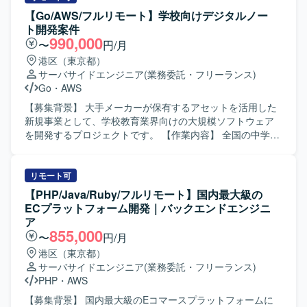
React.js データベース：Aurora（PostgreSQL） インフラ／
ド開発全般を担当していただきます。1チーム4〜7名規模の
【Go/AWS/フルリモート】学校向けデジタルノー
ツール：AWS、Terraform、GitHub、NewRelic、Docker
職能混合チームの一員として、要件定義、設計、実装、リ
ト開発案件
リース、運用まで一気通貫で携わっていただきます。
990,000
〜
円/月
PdM、デザイナー、モバイルエンジニア、QAと連携しなが
港区（東京都）
ら新機能の設計から実装・リリースまでをオーナーシップ
サーバサイドエンジニア
(業務委託・フリーランス)
を持って推進していただきます。ドメイン分割やコンポー
Go
・
AWS
ネント設計、Platform EngineeringやSRE強化などの技術基
盤の改善にも積極的に関わっていただき、チームの開発生
【募集背景】 大手メーカーが保有するアセットを活用した
産性を高める仕組みづくりにも貢献していただきます。
新規事業として、学校教育業界向けの大規模ソフトウェア
CursorやClaudeなどのAIツールを活用し、設計・実装・レ
を開発するプロジェクトです。 【作業内容】 全国の中学
ビューのすべてにAIを組み込んだ開発スタイルを体現して
生・高校生が利用する学校向けデジタルノートサービスの
いただきます。 【求める人物像】 プロダクトのミッション
Webアプリケーション開発を行っていただきます。 要件定
やビジョンに共感し、事業と顧客に近い距離で開発したい
義からテストまで一連の工程に携わり、特にフロントエン
リモート可
と考えている方を求めています。変化の大きい環境を前向
ド領域の設計・実装・テストを中心にご対応いただきま
【PHP/Java/Ruby/フルリモート】国内最大級の
きに楽しみながら、自ら課題を見つけて周囲を巻き込みつ
す。 【求める人物像】 新規デジタルプロダクト開発に主体
ECプラットフォーム開発｜バックエンドエンジニ
つ解決していける方にマッチします。AIを積極的に活用し
的に関わり、チーム開発の中で自律的にコミュニケーショ
ア
ながら開発プロセスを進化させることに興味があり、チー
ンを取りながら開発を推進いただける方を求めています。
855,000
〜
円/月
ムとして成果にコミットできる方に参画していただきたい
【ポジションの魅力】 学校教育現場のデジタル化を推進す
港区（東京都）
と考えています。 【ポジションの魅力】 少数精鋭チームで
る社会的インパクトの大きいプロジェクトに関わっていた
サーバサイドエンジニア
(業務委託・フリーランス)
大きなトラフィックと複雑なドメインを扱う技術基盤に直
だけます。 大規模ユーザーを想定したサービス開発に携わ
PHP
・
AWS
接関わることができます。AIレビュー前提の開発プロセス
ることで、スケーラビリティやパフォーマンスを意識した
など、AI Nativeな開発文化の最前線で働く経験を積むこと
設計・開発の経験を積むことができます。 【開発環境】
【募集背景】 国内最大級のEコマースプラットフォームに