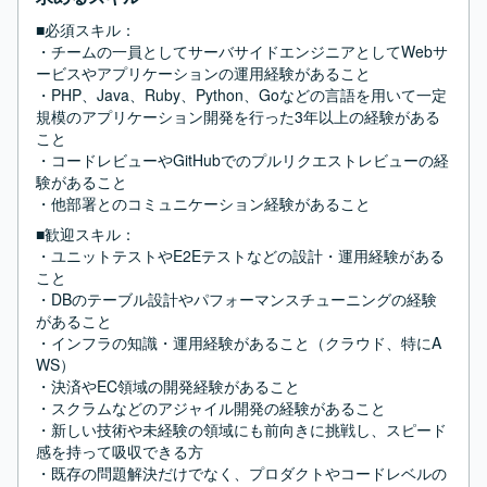
■必須スキル：
・チームの一員としてサーバサイドエンジニアとしてWebサ
ービスやアプリケーションの運用経験があること

・PHP、Java、Ruby、Python、Goなどの言語を用いて一定
規模のアプリケーション開発を行った3年以上の経験がある
こと

・コードレビューやGitHubでのプルリクエストレビューの経
験があること

・他部署とのコミュニケーション経験があること
■歓迎スキル：
・ユニットテストやE2Eテストなどの設計・運用経験がある
こと

・DBのテーブル設計やパフォーマンスチューニングの経験
があること

・インフラの知識・運用経験があること（クラウド、特にA
WS）

・決済やEC領域の開発経験があること

・スクラムなどのアジャイル開発の経験があること

・新しい技術や未経験の領域にも前向きに挑戦し、スピード
感を持って吸収できる方

・既存の問題解決だけでなく、プロダクトやコードレベルの