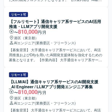
環境下でのフロントエンド開発をご担当いただきます。具
体的には、GitHub Copilot等のAI支援ツールを活用した実
装、要件や依頼内容をプロンプトへ適切に落とし込み実装
リモート可
へつなげる業務、アジャイル開発体制での継続的なサービ
【フルリモート】通信キャリア系サービスのAI活用
ス改善、必要に応じた仕様整理および技術的な提案などを
推進・LLMアプリ開発支援
行っていただきます。 【求める人物像】 AI支援ツールを積
810,000
〜
円/月
極的に活用しながら開発を推進できる方、要望を適切に構
港区（東京都）
造化しプロンプト設計に落とし込める方、長期的なプロジ
AIエンジニア
(業務委託・フリーランス)
ェクトにおいて自走してタスクを進められる方を求めてお
ります。 【ポジションの魅力】 AI駆動開発環境やGitHub
【募集背景】 大手通信キャリア系サービスにおいて、AI活
Copilotなどの最新ツールを活用しながら開発できる点が魅
用推進およびDifyを用いたAI開発支援体制を強化するための
力です。通信キャリア系サービスという大規模なサービス
募集となります。 【作業内容】 大手通信キャリア系サービ
に継続的に関わりながら、アジャイル体制のもとサービス
スの開発プロジェクトに参画し、利用環境やセキュリティ
改善に取り組むことで、フロントエンド開発とAI活用の双
要件の制約下でAI駆動開発を実現するための技術検証や課
方でスキルアップが期待できます。 【開発環境】 Vue.jsベ
題解決を推進していただきます。ローカル開発環境の構築
リモート可
ースのシステムを中心に、GitHub CopilotやAWSを利用した
から、AI/LLMアプリケーションの開発、テストおよび評価
【LLM/AI】通信キャリア系サービスのAI開発支援
アジャイル（Scrum）開発体制となります。
までを一貫してご担当いただきます。既存プロジェクトの
_AI Engineer / LLMアプリ開発エンジニア募集
引き継ぎを行い、その後の継続開発や改善対応を実施して
810,000
〜
円/月
いただきます。また、クライアントの運用方針やプロセス
港区（東京都）
に沿った形でプロジェクトを推進し、要望の整理や調整を
AIエンジニア
(業務委託・フリーランス)
行いながら開発を進めていただきます。 【求める人物像】
AI/LLM技術への関心が高く、新しいツールや手法を主体的
【募集背景】 大手通信キャリア系サービスにおいて、AI活