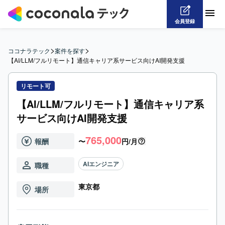
会員登録
>
>
ココナラテック
案件を探す
【AI/LLM/フルリモート】通信キャリア系サービス向けAI開発支援
リモート可
【AI/LLM/フルリモート】通信キャリア系
サービス向けAI開発支援
765,000
報酬
〜
円/月
AIエンジニア
職種
東京都
場所