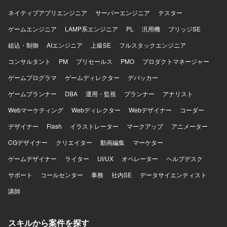
でき、LLMや生成AIを活用した先端領域で経験を積むこと
ネイティブアプリエンジニア
サーバーエンジニア
テスター
ができます。 【開発環境】 Pythonを用いた機械学習・生成
ゲームエンジニア
AIモデル開発環境での業務を想定しています。クラウド環
LAMP系エンジニア
PL
汎用機
ブリッジSE
境や各種ライブラリ・フレームワークを活用しながら、
組込・制御
AIエンジニア
上級SE
フルスタックエンジニア
NLPおよびLLM関連の開発を行っていただきます。
コンサルタント
PM
プリセールス
PMO
プロダクトマネージャー
ゲームプログラマ
ゲームディレクター
デバッカー
ゲームプランナー
DBA
運用・監視
プランナー
アナリスト
Webマーケティング
Webディレクター
Webデザイナー
コーダー
デザイナー
Flash
イラストレーター
マークアップ
アニメーター
CGデザイナー
クリエイター
動画編集
マーケター
ゲームデザイナー
ライター
UI/UX
オペレーター
ヘルプデスク
サポート
コールセンター
事務
社内SE
データサイエンティスト
講師
スキルから案件を探す