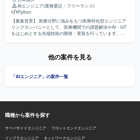
要件定義からプロトタイピングまで推進できる方を求めて
AIエンジニア
(業務委託・フリーランス)
おります。新しい技術やツールへのキャッチアップが速
Python
く、仮説検証を高速に回しながら価値提供につなげられる
方が望ましいです。 【ポジションの魅力】 全社横断で複数
【募集背景】 医療分野に強みをもつ医療特化型エンジニア
の事業部と関わりながら、0→1フェーズのAIプロダクト創
リングカンパニーとして、医療機関での課題解決やAI・IoT
出に深く関与していただけます。生成AIやLLM、RAG、AI
をはじめとする先端技術の開発・実装を行っています。生
エージェントといった最先端技術を用いたプロトタイピン
成AIを活用した新しいサービス開発を加速させるため、機
グに専念できる環境で、PoCを通じてインパクトの大きい
械学習エンジニアを募集しています。 【作業内容】 AI診療
業務改善や新しいビジネス価値の創出に貢献していただけ
支援ツールの導入・活用を支援しつつ、顧客からのフィー
他の案件を見る
ます。 【開発環境】 生成AI／LLM、RAG、AIエージェン
ドバックをプロダクト改善へつなげていただきます。 ・機
ト、AWS／GCP／Azureなどのクラウドサービスを活用し
械学習モデルの開発・運用（NLP、生成AIを中心としたモデ
たプロトタイピング環境を想定しております。
ル活用） ・プロンプト設計・チューニングを含むプロンプ
「AIエンジニア」の案件一覧
トエンジニア業務 ・カスタマーサクセスと連携した要件整
理および技術サポート ・プロダクト改善のためのデータ解
析およびモデル改善提案 【求める人物像】 技術とコミュニ
ケーションのバランスが取れており、論理的思考力を持っ
て問題の根本原因を追求できる方を求めています。医療機
関のスタッフや社内メンバーと円滑にコミュニケーション
職種から案件を探す
を取りながら、顧客の現場に寄り添い主体的に対応いただ
ける方を想定しています。 【ポジションの魅力】 スタート
アップらしいスピード感のある環境で、自らのアイデアを
サーバサイドエンジニア
フロントエンドエンジニア
形にしながらサービスの進化に直接貢献できるポジション
インフラエンジニア
ネットワークエンジニア
です。「技術×ビジネス」を横断するキャリアを築くことが