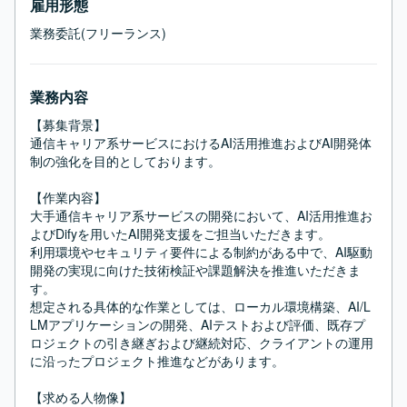
雇用形態
業務委託(フリーランス)
業務内容
【募集背景】

通信キャリア系サービスにおけるAI活用推進およびAI開発体
制の強化を目的としております。

【作業内容】

大手通信キャリア系サービスの開発において、AI活用推進お
よびDifyを用いたAI開発支援をご担当いただきます。

利用環境やセキュリティ要件による制約がある中で、AI駆動
開発の実現に向けた技術検証や課題解決を推進いただきま
す。

想定される具体的な作業としては、ローカル環境構築、AI/L
LMアプリケーションの開発、AIテストおよび評価、既存プ
ロジェクトの引き継ぎおよび継続対応、クライアントの運用
に沿ったプロジェクト推進などがあります。

【求める人物像】
