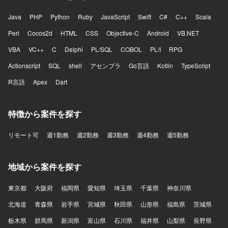
Java
PHP
Python
Ruby
JavaScript
Swift
C#
C++
Scala
Perl
Cocos2d
HTML
CSS
Objective-C
Android
VB.NET
VBA
VC++
C
Delphi
PL/SQL
COBOL
PL/I
RPG
Actionscript
SQL
shell
アセンブラ
Go言語
Kotlin
TypeScript
R言語
Apex
Dart
特徴から案件を探す
リモート可
週1勤務
週2勤務
週3勤務
週4勤務
週5勤務
地域から案件を探す
東京都
大阪府
福岡県
愛知県
埼玉県
千葉県
神奈川県
北海道
青森県
岩手県
宮城県
秋田県
山形県
福島県
茨城県
栃木県
群馬県
新潟県
富山県
石川県
福井県
山梨県
長野県