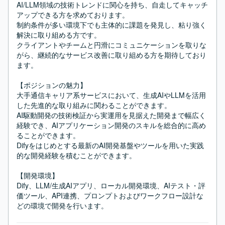
AI/LLM領域の技術トレンドに関心を持ち、自走してキャッチ
アップできる方を求めております。

制約条件が多い環境下でも主体的に課題を発見し、粘り強く
解決に取り組める方です。

クライアントやチームと円滑にコミュニケーションを取りな
がら、継続的なサービス改善に取り組める方を期待しており
ます。

【ポジションの魅力】

大手通信キャリア系サービスにおいて、生成AIやLLMを活用
した先進的な取り組みに関わることができます。

AI駆動開発の技術検証から実運用を見据えた開発まで幅広く
経験でき、AIアプリケーション開発のスキルを総合的に高め
ることができます。

Difyをはじめとする最新のAI開発基盤やツールを用いた実践
的な開発経験を積むことができます。

【開発環境】

Dify、LLM/生成AIアプリ、ローカル開発環境、AIテスト・評
価ツール、API連携、プロンプトおよびワークフロー設計な
どの環境で開発を行います。