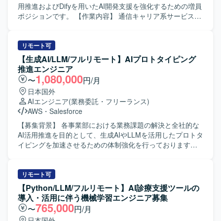
にキャッチアップしながら開発を推進できる方を求めてい
用推進およびDifyを用いたAI開発支援を強化するための増員
ます。ローカル環境構築やAIテスト・評価までを自走でき
ポジションです。 【作業内容】 通信キャリア系サービスに
る技術力に加え、既存プロジェクトへのスムーズなキャッ
おけるAI駆動開発を推進していただきます。具体的には、
チアップと継続的な改善に取り組める方を歓迎いたしま
ローカル開発環境の構築、AI/LLMアプリケーションの開
す。クライアントとのコミュニケーションを通じて要件や
発、AIテストおよび評価の実施、既存プロジェクトの引き
リモート可
課題を整理し、柔軟かつ主体的に行動できる方が望ましい
継ぎと継続対応、クライアントの運用に沿ったプロジェク
【生成AI/LLM/フルリモート】AIプロトタイピング
です。 【ポジションの魅力】 大手通信キャリア系サービス
ト推進などをご担当いただきます。 【求める人物像】
推進エンジニア
において、生成AIやLLMを活用したアプリケーション開発
AI/LLM領域の技術動向に関心が高く、自ら課題を発見し主
1,080,000
〜
円/月
に深く関わることができるポジションです。利用環境やセ
体的に解決へと導いていける方を求めています。複数ステ
日本国外
キュリティ要件などの制約がある中で、AI駆動開発の実現
ークホルダーとのコミュニケーションを円滑に行いなが
AIエンジニア
(業務委託・フリーランス)
に向けた技術検証や課題解決に取り組むことで、実践的な
ら、クライアントの要望を踏まえた提案や改善を進められ
AWS
・
Salesforce
知見を蓄積できます。Difyをはじめとした最新のAI開発ツー
る方が望ましいです。 【ポジションの魅力】 利用環境やセ
ルや評価手法を活用しながら、AIエンジニアとしてのスキ
キュリティ要件による制約がある中で、AI駆動開発の実現
【募集背景】 各事業部における業務課題の解決と全社的な
ルを高めていただけます。 【開発環境】 Difyや各種LLMを
に向けた技術検証や課題解決をリードできる、チャレンジ
AI活用推進を目的として、生成AIやLLMを活用したプロトタ
用いた生成AIアプリケーション開発環境を利用いたしま
ングなポジションです。Difyや生成AIアプリケーションなど
イピングを加速させるための体制強化を行っております。
す。ローカル開発環境上での実装・検証を行い、AIテスト
先端技術に関わりながら、通信キャリア系サービスのAI活
【作業内容】 事業部へのヒアリングを通じて業務課題を構
や評価ツールを用いて品質検証を実施いたします。API連携
用を推進する経験を積むことができます。 【開発環境】
造化し、要件定義まで一気通貫で推進していただきます。
やプロンプトおよびワークフロー設計を通じて、AIアプリ
Dify、LLM/生成AIアプリ、ローカル開発環境、AIテスト・評
生成AIやLLMを活用したPoCの設計や、RAGやAIエージェ
リモート可
ケーションの機能拡張や改善に取り組んでいただきます。
価ツール、API連携、プロンプトおよびワークフロー設計な
ントを用いたプロトタイプ開発を担当していただきます。
【Python/LLM/フルリモート】AI診療支援ツールの
どを用いて開発を行います。
あわせて、技術選定や検証設計、評価指標の設定およびレ
導入・活用に伴う機械学習エンジニア募集
ポーティングも行っていただきます。 【求める人物像】 事
765,000
〜
円/月
業部門と協働しながら課題の本質を見極め、自ら主体的に
日本国外