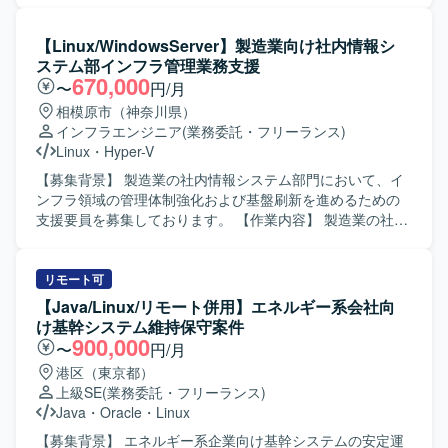
ーバ64台を対象としたTL Update作業を行い、準備から開
発・準本番・本番・災対環境まで順次適用していただきま
【Linux/WindowsServer】製造業向け社内情報シ
す。パッチ適用前のアセスメント、適用手順の作成、開発
ステム部インフラ管理業務支援
環境での適用テストおよび無影響確認、ミドルウェア停止
670,000
〜
円/月
やPowerHAサービス切り替えを伴う各環境への適用を実施
相模原市（神奈川県）
していただきます。 また、AIX／RHEL／WASを対象とし
インフラエンジニア
(業務委託・フリーランス)
て、お客様側で必要と判断されたセキュリティパッチを迅
Linux
・
Hyper-V
速に判定し、指定時間内で開発環境でのテストから無影響
確認、本番適用まで一連の作業を対応していただきます。
【募集背景】 製造業の社内情報システム部門において、イ
直近は手作業でのパッチ適用により手順とプロセスを確立
ンフラ領域の管理体制強化および基盤刷新を進めるための
し、中長期的にはAnsibleを用いたパッチ適用自動化環境の
支援要員を募集しております。 【作業内容】 製造業の社内
構築にも関わっていただきます。 【求める人物像】 大規模
情報システム部にて、インフラ領域全般の管理業務をご担
な基盤環境での作業において、手順やルールを順守しなが
当いただきます。 情報システムおよび情報インフラの構築
ら丁寧に作業を進められる方を求めています。短い時間軸
業務に携わっていただきます。 運用・保守に関する管理業
リモート可
でのパッチ適用が求められるため、状況変化に柔軟に対応
務を行っていただきます。 Windows/Linuxサーバの構築お
【Java/Linux/リモート併用】エネルギー系会社向
しながら、チーム内で円滑にコミュニケーションを取り、
よび保守を行っていただきます。 無線LAN、WAN、VPNな
け基幹システム維持保守案件
主体的に課題解決へ動ける方が望ましいです。 【ポジショ
どを含むネットワークの構築および保守をご対応いただき
900,000
〜
円/月
ンの魅力】 銀行系システムという重要度の高いインフラ基
ます。 L2/L3、VLAN、冗長化、工場LANなどのネットワー
港区（東京都）
盤において、AIXやRHEL、WASを対象とした大規模TL
ク設計をご担当いただきます。 VMware/Hyper-Vを用いた
上級SE
(業務委託・フリーランス)
Updateおよび脆弱性対応に携わることができます。パッチ
仮想基盤の設計構築を行っていただきます。 Active
Java
・
Oracle
・
Linux
適用プロセスの標準化から自動化環境の構築まで関与でき
DirectoryやAzure ADなどの認証基盤設計をご担当いただき
るため、インフラ運用・セキュリティ対応の実務経験を幅
ます。 DNS/DHCP/ファイルサーバなどの基盤システム刷新
【募集背景】 エネルギー系企業向け基幹システムの安定運