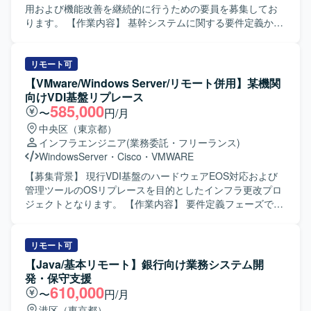
広く積むことができます。 【開発環境】 AIX 7.2 TL2から
に携わっていただきます。 ファイアウォール、アクセス制
用および機能改善を継続的に行うための要員を募集してお
TL5へのアップデート環境で、PowerHAによるクラスタ構
御、脆弱性対応などのセキュリティ対策の維持・強化を行
ります。 【作業内容】 基幹システムに関する要件定義から
成が組まれたサーバ群を扱います。ミドルウェアとして
っていただきます。 ベンダーコントロール、要件定義、進
設計・開発・テスト・リリースまでの一連の工程をご担当
Netcool/OMNIbusやJP1などが導入されており、AIX／
捗管理などのマネジメント業務を行っていただきます。 社
いただきます。JavaやShellを用いた既存プログラムの解析
RHEL／WASを対象にしたパッチ適用およびAnsibleによる
内SEチームのメンバー管理および業務推進を行っていただ
および改修、保守開発を行っていただきます。Linux環境で
リモート可
自動化を検討している環境です。
きます。 【求める人物像】 インフラ全般に幅広く携わるこ
の各種オペレーションやジョブの設定・変更、障害発生時
【VMware/Windows Server/リモート併用】某機関
とに意欲があり、サーバやネットワークの要件定義から設
の原因調査および復旧対応も担っていただきます。必要に
向けVDI基盤リプレース
計・構築まで主体的に推進いただける方を求めておりま
応じてクラウドやミドルウェア、インフラ構成に関する検
585,000
〜
円/月
す。 ベンダーや業務部門とのコミュニケーションを円滑に
討や調整にも関わっていただきます。 【求める人物像】 上
中央区（東京都）
行い、状況に応じて柔軟に調整・判断できる方を歓迎いた
流から下流まで一貫して主体的に取り組める方を求めてお
インフラエンジニア
(業務委託・フリーランス)
します。 社内関係者と協力しながら、安定したシステム運
ります。既存システムの仕様理解やプログラム解析を粘り
WindowsServer
・
Cisco
・
VMWARE
用と継続的な改善に取り組んでいただける方を想定してお
強く行える方、関係者と連携しながら安定稼働を第一に考
ります。 【ポジションの魅力】 サーバ、ネットワーク、仮
えて行動できる方を歓迎いたします。新しい技術や周辺環
【募集背景】 現行VDI基盤のハードウェアEOS対応および
想基盤、認証基盤などインフラ全般を横断して担当できる
境のキャッチアップにも前向きに取り組める方を想定して
管理ツールのOSリプレースを目的としたインフラ更改プロ
ため、幅広い技術経験を積むことができます。 工場ネット
おります。 【ポジションの魅力】 長期にわたりエネルギー
ジェクトとなります。 【作業内容】 要件定義フェーズで
ワークを含む製造業のインフラに関わることで、現場に近
系基幹システムの維持保守に携わることで、業務知識と技
は、機能整理やバージョン選定、スケジュール調整などの
い視点での基盤設計や改善に携わることができます。 社内
術スキルの双方を深めていただけます。要件定義から保守
要件定義を実施いただきます。 基本設計・詳細設計を行
SEチームの一員として、マネジメントや業務推進にも関わ
まで幅広い工程を担当するため、上流工程の経験を積みな
い、その内容に基づきPoC環境の構築（ESXiインストー
リモート可
ることで、上流工程やリーダーシップの経験を高めること
がら、インフラやクラウド、ミドルウェアなど周辺技術に
ル、vCenter/ConnectionServer/SKYSEAの構築）を行って
【Java/基本リモート】銀行向け業務システム開
ができます。 【開発環境】 Windows/Linuxサーバを中心と
も触れられる環境となっております。 【開発環境】 Javaお
いただきます。 SKYSEA Client ViewサーバのOS移行作業
発・保守支援
したインフラ環境にて、VMware/Hyper-Vによる仮想基盤や
よびShellを用いた開発環境で、Linux上での運用となってお
や、Instant Clone端末での機能検証・チューニングなどの
610,000
〜
円/月
Active Directory/Azure ADなどの認証基盤、DNS/DHCP/フ
ります。OracleやDb2などを含む各種ミドルウェアやジョブ
PoC検証も担当いただきます。 また、NWパラメータシート
港区（東京都）