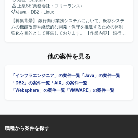
ァイルサーバなどの基盤システムを取り扱う環境となって
管理ツールを利用したシステム構成となっております。
の作成など関連ドキュメントの整備も行っていただきま
上級SE
(業務委託・フリーランス)
おります。
す。 【求める人物像】 未知の製品や技術に対して自ら調査
Java
・
DB2
・
Linux
し、キャッチアップしながら設計・構築に落とし込める方
を求めています。 顧客や社内メンバーとのコミュニケーシ
【募集背景】 銀行向け業務システムにおいて、既存システ
ョンを通じて要件を整理し、自走してタスクを進められる
ムの機能改善や継続的な開発・保守を推進するための体制
方が望ましいです。 【ポジションの魅力】 VDI基盤の要件
強化を目的として募集しております。 【作業内容】 銀行向
定義から設計・PoC構築・検証・移行まで一連の工程に携
け業務システムの開発・保守プロジェクトにて、既存シス
わることができるため、仮想基盤およびVDIのスキルを広く
テムの機能改善を中心に、ユーザ部門との仕様調整や影響
深く習得できる環境です。 Omnissa HorizonやSKYSEAなど
調査など上流工程から開発まで主体的に推進していただき
他の案件を見る
の製品を組み合わせた構成に関わることで、実務を通じて
ます。調査・設計工程の比率が比較的高く、システム理解
新しい技術要素を習得していただけます。 【開発環境】
を深めながら継続的に携わっていただきます。また、生成
VMware ESXi（vSAN構成）、VMware vCenter Server、
AIツールを活用しながら調査・設計・コーディング等の効
「インフラエンジニア」の案件一覧
「Java」の案件一覧
Omnissa Horizon（ConnectionServer）、Instant Clone、
率化を図っていただきます。 【求める人物像】 自ら調査や
Windows 11、Windows Server 2016〜2022、SKYSEA
情報整理を行い、主体的に業務を推進していただける方を
「DB2」の案件一覧
「AIX」の案件一覧
Client View、Dell PowerEdge R660、Dell PowerSwitch
求めております。 【ポジションの魅力】 銀行向けの基幹業
「Websphere」の案件一覧
「VMWARE」の案件一覧
S4348T、Cisco Catalyst（L2/L3）を利用しています。
務システムに長期的に関わりながら、上流工程から開発・
保守まで一貫して携わることができます。調査・設計工程
の比率が高いため、業務理解やシステム理解を深めながら
スキルを磨いていただけます。また、生成AIツールを活用
した調査・設計・コーディングの効率化に取り組めるた
め、新しい技術への知見も広げていただけます。 【開発環
職種から案件を探す
境】 Java / Linux / DB2 / 生成AIツールを利用して開発・保
守を行っていただきます。