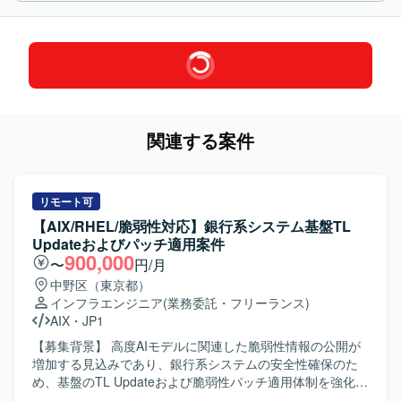
関連する案件
リモート可
【AIX/RHEL/脆弱性対応】銀行系システム基盤TL
Updateおよびパッチ適用案件
900,000
〜
円/月
中野区（東京都）
インフラエンジニア
(業務委託・フリーランス)
AIX
・
JP1
【募集背景】 高度AIモデルに関連した脆弱性情報の公開が
増加する見込みであり、銀行系システムの安全性確保のた
め、基盤のTL Updateおよび脆弱性パッチ適用体制を強化す
る必要があるための募集となります。 【作業内容】 AIXサ