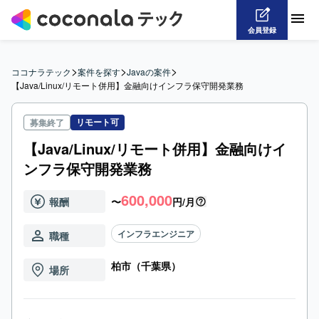
会員登録
>
>
>
ココナラテック
案件を探す
Javaの案件
【Java/Linux/リモート併用】金融向けインフラ保守開発業務
リモート可
募集終了
【Java/Linux/リモート併用】金融向けイ
ンフラ保守開発業務
600,000
報酬
〜
円/月
インフラエンジニア
職種
柏市（千葉県）
場所