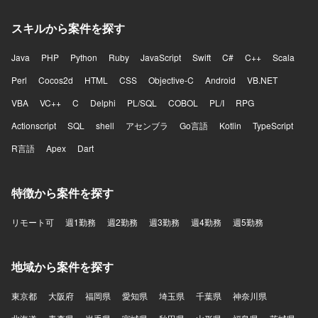
スキルから案件を探す
Java
PHP
Python
Ruby
JavaScript
Swift
C#
C++
Scala
Perl
Cocos2d
HTML
CSS
Objective-C
Android
VB.NET
VBA
VC++
C
Delphi
PL/SQL
COBOL
PL/I
RPG
Actionscript
SQL
shell
アセンブラ
Go言語
Kotlin
TypeScript
R言語
Apex
Dart
特徴から案件を探す
リモート可
週1勤務
週2勤務
週3勤務
週4勤務
週5勤務
地域から案件を探す
東京都
大阪府
福岡県
愛知県
埼玉県
千葉県
神奈川県