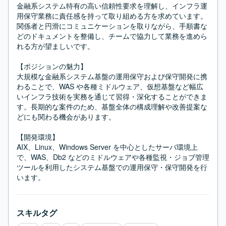
金融系システム特有の高い信頼性要求を理解し、インフラ運
用保守業務に責任感を持って取り組める方を求めています。
関係者と円滑にコミュニケーションを取りながら、手順書な
どのドキュメントを整備し、チームで協力して業務を進めら
れる方が望ましいです。

【ポジションの魅力】

大規模な金融系システム基盤の運用保守および保守開発に携
わることで、WAS や各種ミドルウェア、仮想基盤など幅広
いインフラ技術を実務を通じて習得・深化することができま
す。長期的な案件のため、基盤全体の構成理解や改善提案な
どにも関わる機会があります。

【開発環境】

AIX、Linux、Windows Server を中心としたサーバ環境上
で、WAS、Db2 などのミドルウェアや各種監視・ジョブ管理
ツールを利用したシステム基盤での運用保守・保守開発を行
います。
スキルタグ