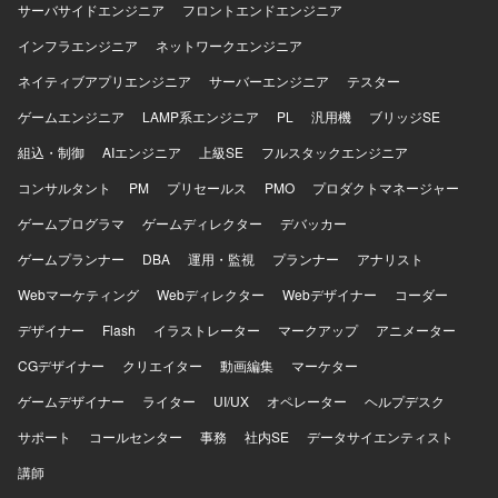
サーバサイドエンジニア
フロントエンドエンジニア
インフラエンジニア
ネットワークエンジニア
ネイティブアプリエンジニア
サーバーエンジニア
テスター
ゲームエンジニア
LAMP系エンジニア
PL
汎用機
ブリッジSE
組込・制御
AIエンジニア
上級SE
フルスタックエンジニア
コンサルタント
PM
プリセールス
PMO
プロダクトマネージャー
ゲームプログラマ
ゲームディレクター
デバッカー
ゲームプランナー
DBA
運用・監視
プランナー
アナリスト
Webマーケティング
Webディレクター
Webデザイナー
コーダー
デザイナー
Flash
イラストレーター
マークアップ
アニメーター
CGデザイナー
クリエイター
動画編集
マーケター
ゲームデザイナー
ライター
UI/UX
オペレーター
ヘルプデスク
サポート
コールセンター
事務
社内SE
データサイエンティスト
講師