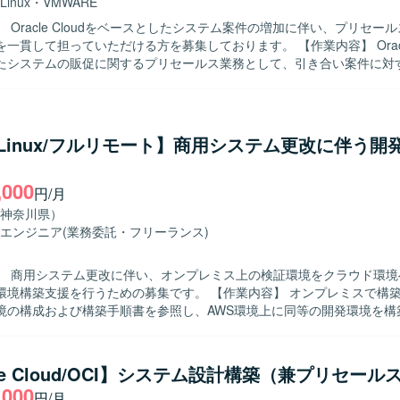
Linux
・
VMWARE
 Oracle Cloudをベースとしたシステム案件の増加に伴い、プリセー
て担っていただける方を募集しております。 【作業内容】 Oracle Cloudを
たシステムの販促に関するプリセールス業務として、引き合い案件に対
案対応を行っていただきます。 受注後は、プロジェクトリーダーとして
構築・移行を推進し、手足要員への指示出しやタスクの割り振りを行っ
ンフラの監視、バックアップ、セキュリティ、運用など非機能要件の設計
求めておりま
/Linux/フルリモート】商用システム更改に伴う開
の効率化・自動化を意識しながら取り組み、チームメンバーと主体的にコ
れる方を歓迎いたします。 サブリーダーとしてメンバーのスケジューリ
,000
題管理を行いながら、お客様への報告・説明も丁寧に実施できる方を想
円/月
ダーポジションにチャレンジしたい意欲のある方も歓迎いたします。 【ポジション
神奈川県）
racle Cloudを中心としたクラウドインフラ領域で、プリセールスから
エンジニア
(業務委託・フリーランス)
貫で経験を積むことができます。 高い要求レベルのインフラ案件に関わ
設計やクラウド基盤構築のスキルを総合的に高めることができます。 将
】 商用システム更改に伴い、オンプレミス上の検証環境をクラウド環境
メントポジションを見据えたキャリア形成にもつながる環境です。 【開発環境】
援を行うための募集です。 【作業内容】 オンプレミスで構築されている
loud Infrastructure(OCI)を中心としたクラウド基盤 ・Oracle Database 
境の構成および構築手順書を参照し、AWS環境上に同等の開発環境を構
Server ・VMware（vSphere、ESXi） ・Terraform、AnsibleなどのI
AWS特有のネットワーク設定については、お客様と内容を確認しながら
があります。
与えられた手順や要件を踏まえて、自立して環境構
められる方を求めています。お客様とコミュニケーションを取りながら
cle Cloud/OCI】システム設計構築（兼プリセール
階的に環境を仕上げていける方です。 【ポジションの魅力】 オンプレミス
,000
円/月
ドへの移行案件に関わることで、AWS上でのネットワーク設計や環境構