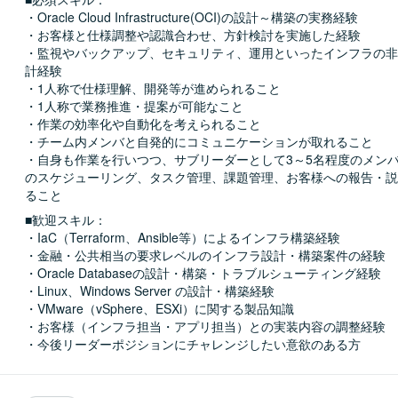
・Oracle Cloud Infrastructure(OCI)の設計～構築の実務経験

・お客様と仕様調整や認識合わせ、方針検討を実施した経験

・監視やバックアップ、セキュリティ、運用といったインフラの非
計経験

・1人称で仕様理解、開発等が進められること

・1人称で業務推進・提案が可能なこと

・作業の効率化や自動化を考えられること

・チーム内メンバと自発的にコミュニケーションが取れること

・自身も作業を行いつつ、サブリーダーとして3～5名程度のメン
のスケジューリング、タスク管理、課題管理、お客様への報告・説
ること
■歓迎スキル：
・IaC（Terraform、Ansible等）によるインフラ構築経験

・金融・公共相当の要求レベルのインフラ設計・構築案件の経験

・Oracle Databaseの設計・構築・トラブルシューティング経験

・Linux、Windows Server の設計・構築経験

・VMware（vSphere、ESXi）に関する製品知識

・お客様（インフラ担当・アプリ担当）との実装内容の調整経験

・今後リーダーポジションにチャレンジしたい意欲のある方