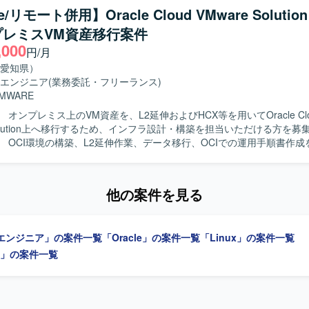
、設計からリリースまで一貫した経験を積むことができます。 問い合わ
e/リモート併用】Oracle Cloud VMware Soluti
じて、システム全体の構造理解や問題解決力を高めることができます。 【開発
プレミスVM資産移行案件
aによるWebシステム、Oracleデータベース、Linux環境での保守開発を
,000
円/月
愛知県）
エンジニア
(業務委託・フリーランス)
MWARE
 オンプレミス上のVM資産を、L2延伸およびHCX等を用いてOracle Clo
 Solution上へ移行するため、インフラ設計・構築を担当いただける方を募
】 OCI環境の構築、L2延伸作業、データ移行、OCIでの運用手順書作
移行作業を主体的に推進できる方を求めています。 【ポジションの魅力】
Cloud VMware Solutionを活用したクラウド移行に携わり、OCI環境構築
他の案件を見る
ます。 【開発環境】 Oracle Cloud Infrastructure（OCI）、
loud VMware Solution（OCVS）、HCXを使用します。
エンジニア」の案件一覧
「Oracle」の案件一覧
「Linux」の案件一覧
E」の案件一覧