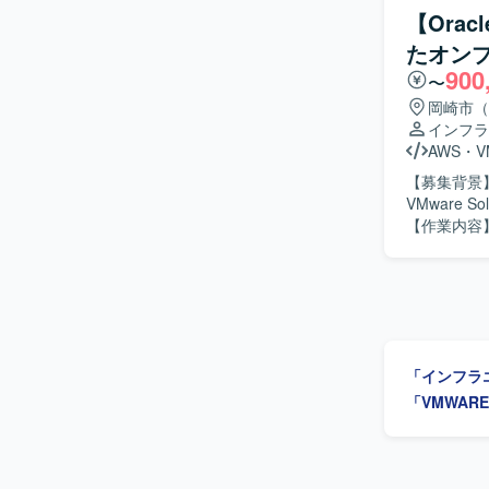
務を通じて
【Oracl
具合調査を通
たオン
境】 Jav
900
〜
岡崎市（
インフラ
AWS
・
V
【募集背景】
VMware
【作業内容
す。 【求める人物像】 Oracle Cloudおよびオンプレミス環境のサーバ・ネットワークに関する
知見を活かし、
Oracle 
行、運用設計まで一連の経験を積め
Oracle C
「インフラ
「VMWAR