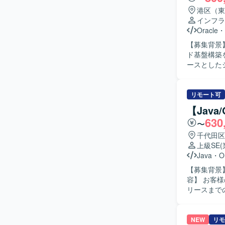
験を積むこ
港区（東
ることができます。 【開発環境】 AWS上の各種サービス
インフラ
環境構築と
Oracle
・
【募集背景】
ド基盤構築を一体的
ースとした
ルス業務を
してクラウ
ネットワー
リモート可
含めたクラウド
【Jav
との仕様調
630
〜
リードして
明し、関係者
千代田区
力】 プリセ
上級SE
Infras
Java
・
O
上流工程に
【募集背景】
ていただけるポジションです。 【開発環境】 O
容】 お客
ラウド環境
リースまで
たインフラ
ども実施いたします。 【求める人物像】 お客様
ーション能
に行っていただける方を歓
NEW
リモ