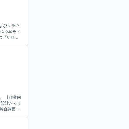
討にも携わ
およびクラウ
のプリセー
リーダーと
だきます。
機能要件も
計・構築を
りやすく説
loud
。お客様との
ップも磨い
業内
本設計からリ
件を考慮し
具合調査な
理を主体的