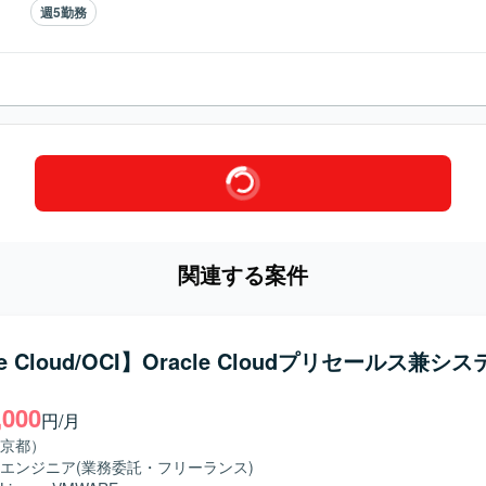
週5勤務
関連する案件
le Cloud/OCI】Oracle Cloudプリセールス兼シ
,000
円/月
京都）
エンジニア
(業務委託・フリーランス)