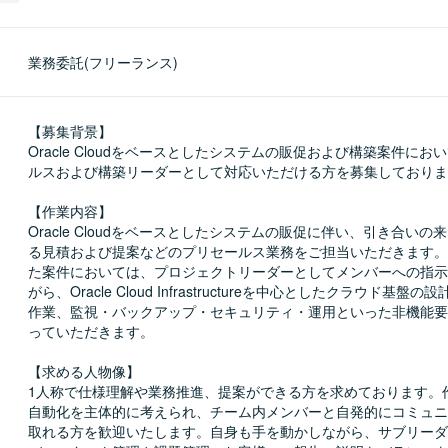
業務委託(フリーランス)
【募集背景】

Oracle Cloudをベースとしたシステムの販促および構築案件にお
ルスおよび構築リーダーとして対応いただける方を募集しておりま
【作業内容】

Oracle Cloudをベースとしたシステムの販促に伴い、引き合いの
る見積および提案などのプリセールス業務をご担当いただきます。
た案件においては、プロジェクトリーダーとしてメンバーへの指示
がら、Oracle Cloud Infrastructureを中心としたクラウド基盤
作業、監視・バックアップ・セキュリティ・運用といった非機能要
っていただきます。

【求める人物像】

1人称で仕様理解や業務推進、提案ができる方を求めております。
自動化を主体的に考えられ、チーム内メンバーと自発的にコミュニ
取れる方を歓迎いたします。自身も手を動かしながら、サブリーダ