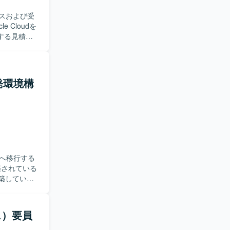
ルスおよび受
する見積作
クラウド基
ていただき
にも関与い
発環境構
ミュニケー
ングやタス
定しており
構築リーダー
ることで、
来的なリー
へ移行する
・Linux、
築していた
aCツールを利用
設計・設定
、不明点を
ス）要員
築の実務経