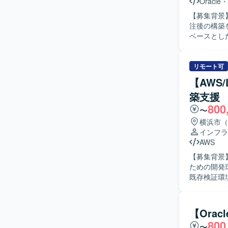
Oracle
・
【募集背景】
注後の構築を一貫し
ベースとし
成および提
盤の設計・
ます。 イ
リモート可
ただきます。 【求める人物像】 自律的に仕様理解から業務推進まで行える方を
【AWS
す。 作業
築支援
ションを図
800
ク管理、課
〜
ます。 リー
横浜市（
の魅力】 O
インフラ
まで一気通
AWS
非機能要件
【募集背景
ダー・マネジ
ための開発環境構築支
・Oracle C
既存検証環
Windows 
だきます。
する可能性
を進めていただきます。 【求める人物像】 
築作業を進
【Ora
積極的に確認し、段
800
〜
からクラウ