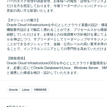
バーのタスク管理や課題管理、お客様への報告・説明をバランスよ
だける方を想定しております。今後リーダーポジションにチャレン
意欲の高い方も歓迎いたします。

【ポジションの魅力】

Oracle Cloud Infrastructureを中心としたクラウド基盤の設計
機能要件設計まで幅広く携わることができ、プリセールスから構築
経験していただけます。お客様との仕様調整や方針検討を通じて上
ルを伸ばしつつ、サブリーダーとしてリーダーシップやマネジメン
ことができるポジションです。金融・公共レベルの高い要求水準の
ることで、インフラエンジニアとしての専門性を高めていただけま
【開発環境】

Oracle Cloud Infrastructure(OCI)を中心としたクラウド基盤
す。必要に応じてOracle DatabaseやLinux、Windows Server、
と連携した構成を検討・設計していただきます。
Oracle
Linux
VMWARE
■必須スキル：