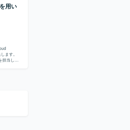
せ対応や不
onを用い
環
行います。
ud
集します。
成を担当しま
からデータ移