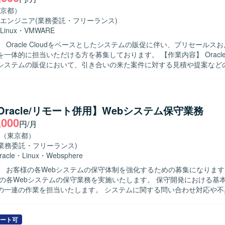
とができます。既存手順書をベースにしつつも、クラウド特有の設計検
京都）
およびLinux（RHEL系）を用いた開発
エンジニア
(業務委託・フリーランス)
なります。
Linux
・
VMWARE
 Oracle Cloudをベースとしたシステムの販促に伴い、プリセールス
に担当いただける方を募集しております。 【作業内容】 Oracle Cloudをベ
システムの販促において、引き合いの来た案件に対する見積や提案など
担当していただきます。また、受注した案件においては、プロジェクト
ド基盤の構築や移行作業を推進し、手足要員への指示出しを行っていた
クのみではなく、監視やバックアップ、セキュリティ、運用といった非
インフラ全体の設計・構築に携わっていただきます。 【求める人物像】 お客様
a/Oracle/リモート併用】Webシステム保守業務
整や認識合わせを主体的に行いながら、クラウド基盤全体を俯瞰して設
,000
円/月
いただける方を求めております。技術的な知見をもとに提案内容をわか
と円滑にコミュニケーションが取れる方を歓迎いたします。 【ポジションの魅
（東京都）
ールスから設計・構築まで一連のフェーズに関わることができ、Oracle C
(業務委託・フリーランス)
tructureを中心としたクラウドインフラの知見を幅広く深めていただけます
racle
・
Linux
・
Websphere
おける調整や提案活動を通じて、技術力だけでなく提案力やリーダーシ
 お客様の各Webシステムの保守体制を強化するための募集になります。 【作
racle Cloud Infrastructure(OCI)を中心としたク
様の各Webシステムの保守業務を実施いたします。 保守開発における基
をベースに、監視やバックアップ、セキュリティ、運用などの非機能要
の一連の作業を担当いたします。 システムに関する問い合わせ対応や不
設計・構築を行っていただきます。
との仕様確認を円滑に進めるため、コミュニケ
力が高い方を求めております。 保守開発メンバーと連携しながら課題管
迎いたします。 【ポジションの魅力】 複数のWebシステムの保守業
ート可