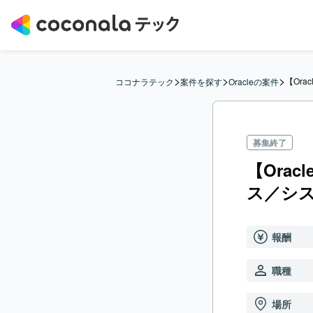
>
>
>
【Ora
ココナラテック
案件を探す
Oracleの案件
募集終了
【Orac
ス／シ
報酬
職種
場所