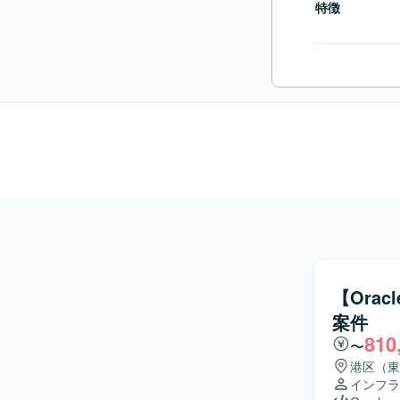
特徴
【Orac
案件
810
〜
港区（東
インフラ