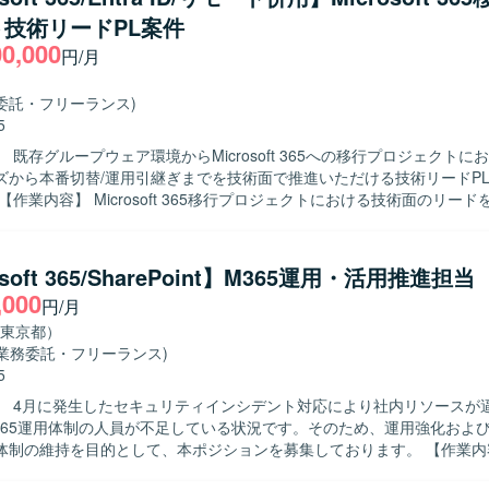
技術リードPL案件
00,000
円/月
委託・フリーランス)
5
 既存グループウェア環境からMicrosoft 365への移行プロジェクトに
ズから本番切替/運用引継ぎまでを技術面で推進いただける技術リードP
体的には、Microsoft 365関連の構築、単体試験、結合試験、本番切
推進、既存設計書やパラメータシート、移行/切替資料、試験仕様書の内
っていただきます。Entra ID、Entra Connect、既存AD連携、認証/
osoft 365/SharePoint】M365運用・活用推進担当
切替課題整理や、Exchange Online、メール配送、移行、メールセキュ
,000
円/月
験/切替課題整理、Teams、SharePoint Online、OneDrive等のコ
試験/運用引継ぎ課題整理もお任せします。HENNGE、LDAP Manager
東京都）
sLook Online等の関連システムとの連携観点整理、WBSや課題管理表、各
(業務委託・フリーランス)
料をもとにした進捗/課題/リスクの把握、メンバーへの作業依頼や優先
5
果物レビュー、試験結果や未完了課題、切替可否判断に関する技術論点
】 4月に発生したセキュリティインシデント対応により社内リソースが
きます。あわせて、元請けや顧客向け説明に必要な技術論点、確認事項
365運用体制の人員が不足している状況です。そのため、運用強化およ
課題や未決事項、他社依存事項、スコープ影響がある事項の洗い出しと
制の維持を目的として、本ポジションを募集しております。 【作業内容】
PLまたは既存メンバーからの引継ぎ内容の整理および後続作業への反映
t 365（Teams / SharePoint / OneDrive / Outlook 等）の運用管理お
らの細かい技