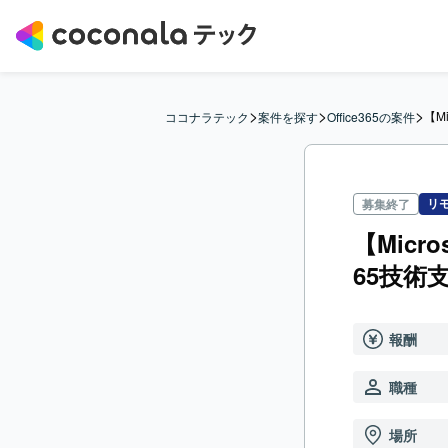
>
>
>
【M
ココナラテック
案件を探す
Office365の案件
リ
募集終了
【Micr
65技術
報酬
職種
場所