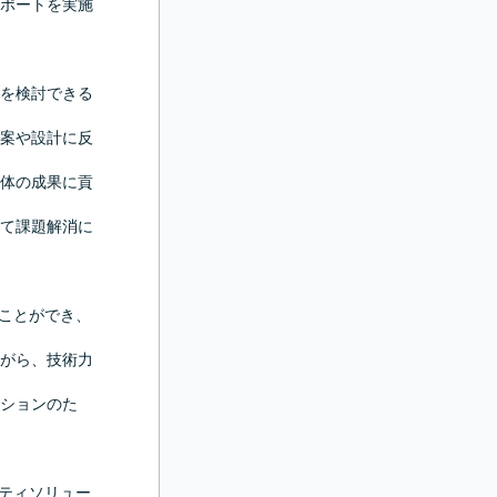
ポートを実施
を検討できる
案や設計に反
体の成果に貢
て課題解消に
ることができ、
がら、技術力
ションのた
リティソリュー