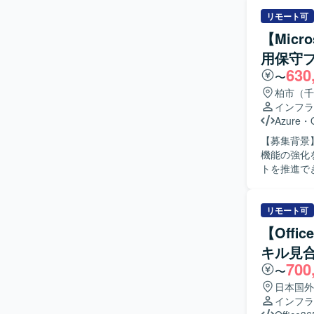
していただき
術指示を待
体の利用ル
リモート可
技術担当と
を行ってい
【Micr
らの参画で
割を担っていただきます。 【求める人物
項がある状
用保守
ながら、M
ュニケーシ
630
の背景を理
〜
不明点を抱
ましいです
柏市（千
先順位を見極めて行動で
ションの魅
インフラ
プロジェク
に直接貢献
Azure
・
までの全工
関わること
など幅広いM
【募集背景】
を積むことができます。 【開発環境】 Microsoft 3
ジェクトを
機能の強化を進
Outlook 等）
意思決定や
トを推進でき
Automa
体を前進させるやりがいがあります
ため、即戦力となるメンバ
Connect、E
ら導入に至
Manager
Microsoft
リモート可
OneDriv
【Offi
築、運用保守
キル見
についても、
700
自律的に業
〜
ています。
日本国外
だける方が望ましいです。 【ポジションの魅力】 Mi
インフラ
した最新の