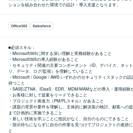
ションを組み合わせた環境での設計・導入支援となります。
Office365
Salesforce
■必須スキル：
・Microsoft365に関する深い理解と実務経験があること

・Microsoft365の導入経験があること

・セキュリティ関連の主要コンポーネント（ID、デバイス、ネッ
リ、データ、ログ/監視）を理解していること

・Microsoft / Google / AWS いずれかのセキュリティスタック
持つこと

・SASE/ZTNA、IDaaS、EDR、MDM/MAMなどの導入・運用経験
・お客様に対して提案をリードできること

・プロジェクト推進力（PM/PLスキル）があること

・課題の背景や要件を理解し、主体的に解決策の検討、顧客への提
まで計画的に実施できること

・新しい技術を学ぶことに抵抗がなく、自分のものにできること

・指示待ちにならずに自分の作業を見つけてプロジェクトの進捗に
と
