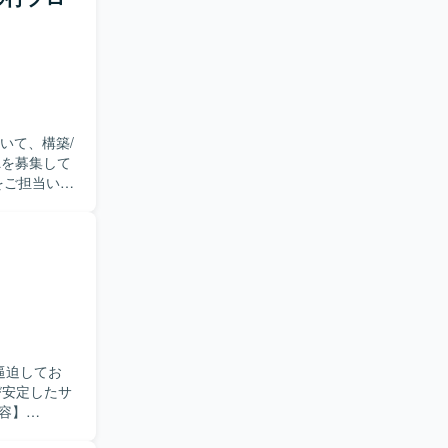
おいて、構築/
Lを募集して
替、運用引継
容把握およ
SSO関連の
リティ連携に
ラボレーション
、
種設計・試
順位付け、進
の整理も行
逼迫してお
、回答案の
び安定したサ
エスカレー
もご対応い
よび活用推進を担当