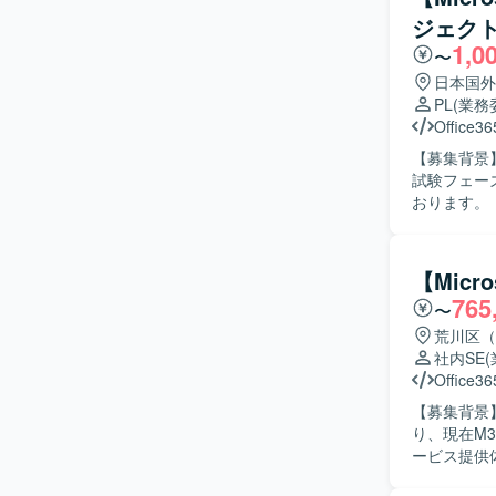
ジェクト
1,0
〜
日本国外
PL
(業務
Office36
【募集背景】
試験フェー
おります。 【作業内容】 Microsoft 365移行プロジェクトにおける技術面のリードをご担当いた
だきます。具
ぎに関する
び課題整理を行
【Micr
構築/試験/
765
〜
関する構築/試
領域の構築/
荒川区（
Addres
社内SE
験・切替資
Office36
捗確認、成
【募集背景
っていただ
り、現在M
整理、遅延
ービス提供体
ション、現
Microsof
ただきます。 【求める人物像】 技術面のリードとして主体的に前に出て、PMか