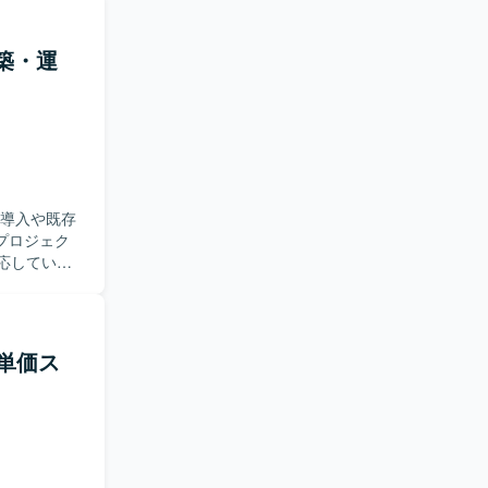
、M365全
おります。
対応）など
案件途中か
としての役
・構築・運
延や未決事
できるコミ
や運用ルール
作れる方、
きる方が望
短期間で優
【ポジ
化やDX推進
/運用引継ぎ
ー設計にも
ーション領域
与える経験
況の中でプロ
ス導入や既存
技術面での
称でプロジェク
ps / Power
ジェクト全
対応していく
、LDAP
eams、
harePoint、
、設計、検証、構
・単価ス
65サービス
る方を求め
に対応いた
続的な機能