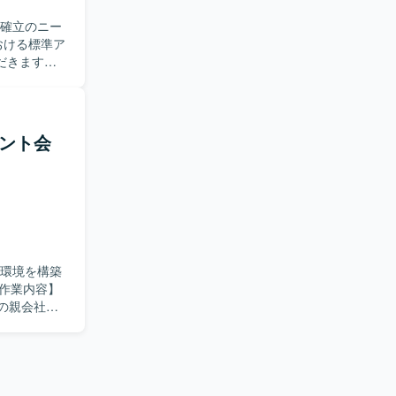
運用に深く
ル確立のニー
【開発
ormation
だきます。
nge
境におけるメ
Connectを利
テンプレート
共有や閉域網分
の作成、ア
メント会
計、管理者運
などの提
を求めてい
す。 指示待
査し、必要
5環境を構築
といった上流
。 閉域ネ
存の親会社シ
ateを活用
や加筆にも
ス支援を通
整備や各種ポ
セキュリテ
eなどを利用し
の実装も予定されて