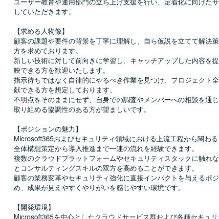
ユーザー教育や運用部門の立ち上げ支援を行い、定着化に向けたサ
していただきます。

【求める人物像】

顧客の課題や要件の背景を丁寧に理解し、自ら仮説を立てて解決策
方を求めております。

新しい技術に対して前向きに学習し、キャッチアップした内容を提
映できる方を歓迎いたします。

指示待ちではなく自律的にやるべき作業を見つけ、プロジェクト全
献できる方を想定しております。

不明点をそのままにせず、自身での調査やメンバーへの相談を通じ
取り組める協調性のある方が望ましいです。

【ポジションの魅力】

Microsoft365およびセキュリティ領域における上流工程から関わ
全体構想策定から導入推進まで一連の流れを経験できます。

複数のクラウドプラットフォームやセキュリティスタックに触れな
とコンサルティングスキルの双方を高めることができます。

顧客の業務変革やセキュリティ強化に直接インパクトを与えるポジ
め、成果が見えやすくやりがいを感じやすい環境です。

【開発環境】

Microsoft365を中心としたクラウドサービス群および各種セキュ