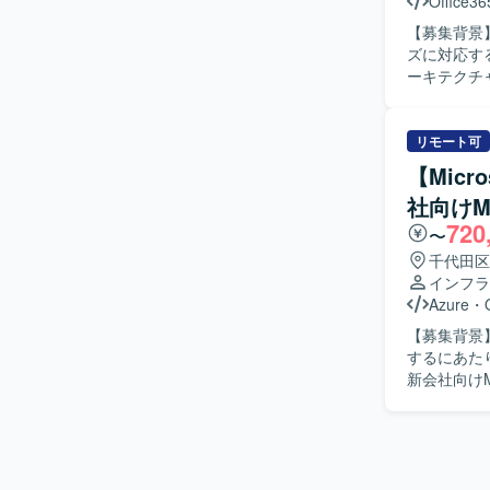
Office36
拡張や新サ
【募集背景】
携わること
ズに対応するための技術支援
環境】 Micro
ーキテクチ
Protecti
M365テ
Online、BA
ールシステム
用していま
の作成や、P
リモート可
離環境との
【Micr
カウント・権
社向けMi
用ガイドラ
720
案・案件支援にも携わって
〜
し、主体的
千代田区
ます。 新
インフラ
ちにならず
Azure
・
に応じてメン
【募集背景】
力】 Mic
するにあたり
工程から携
新会社向けM
ットワークと
ステムの設
した運用モ
対応してい
じて顧客への提案力も磨くこと
リシー設定
ID、条件付き
ィサービスとして
ます。
おります。 【求める人物像】 親会社環境の設計書を踏襲しながら、自律的に詳細設計や構築を