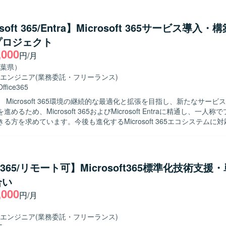
ます。具体的には、SharePointのサイト設計、権限管理、ポリシー策定
つことなく自ら課題を整理し、優先順位を付けて推進できる方を求めて
ール・ガイドライン整備、ユーザー向けの活用支援（教育・問い合わせ
PM/PMOの間に立ち、技術論点をプロジェクト推進に落とし込める方、
ただきます。単なる運用に留まらず、全社的な活用を推進する旗振り役
osoft 365/Entra】Microsoft 365サービス導入
も短期間で状況を把握し課題を整理できる方を歓迎いたします。設計遅
像】 ユーザー部門と円滑にコミュニケーションを取り
況でも冷静に優先順位を付けられ、関係者との調整、説明、合意形成が
プロジェクト
365の活用を主体的にリードしていただける方を求めております。業務
ョン力をお持ちの方、タフな状況でも粘り強く現実的な落としどころを
,000
解しつつ、利用部門のニーズを汲み取り、わかりやすく説明・教育がで
円/月
え込まず適切にエスカレーションできる方、本番切替や運用引継ぎ前の
。また、自ら課題を発見し、改善提案まで推進できる方を歓迎いたします。 
葉県）
きる方を想定しております。 【ポジションの魅力】 Microsoft 365移行
力】 全社レベルでのM365活用推進を担うポジションのため、業務効率
エンジニア
(業務委託・フリーランス)
トにおいて、技術チームのフロントとして設計/移行/構築/試験/本番切替
できる環境です。セキュリティやガバナンスを意識したルール・ポリシ
Office365
程に深く関わることができます。認証/ID領域、メール領域、コラボレ
ができ、コラボレーション基盤の整備を通じて組織全体に大きな影響を
icrosoft 365関連技術を横断的に経験でき、遅延や未決事項が残る状
 Microsoft 365環境の継続的な最適化と拡張を目指し、新たなサービ
65（Teams / SharePoint / OneDrive /
リカバリし推進していくリーダーシップを発揮できるポジションです。
めるため、Microsoft 365およびMicrosoft Entraに精通し、一人
、SharePoint Online、Microsoft Entra ID、Power Platform（Power Ap
論点整理を主導しながら、関係者とのコミュニケーションを通じてプロ
る方を求めています。今後も進化するMicrosoft 365エコシステムに
te）などを利用しております。
。 【開発環境】 Microsoft 365、Entra ID、Entra
ーを募集しています。 【作業内容】 Microsoft 365サービスの構築か
xchange Online、Teams、SharePoint Online、OneDrive、HENNGE
るまでの一連のプロセスをご担当いただきます。具体的には、導入済みのT
、AddressLook Onlineなどを利用した環境です。
 Purview Information Protection、Intune、Vivaエンゲージ（Yammer）、S
e、Exchange Online、Microsoft Entraなどの各サービスに対する調査
ce365/リモート可】Microsoft365標準化技術支援
までを一貫して対応いただきます。今後追加される新しいMicrosoft 3
合い
調査、検討、検証プロセスに主体的に関わっていただきます。 【求める人物像】
,000
務を遂行し、新しい技術やサービスに対して積極的に学習・検証ができ
円/月
特定の分野に限定されず、幅広い領域に興味を持ち、状況に応じて柔軟
crosoft 365およびMicrosoft Entraを中心と
エンジニア
(業務委託・フリーランス)
クラウドサービス全般に幅広く関わることができるポジションです。継