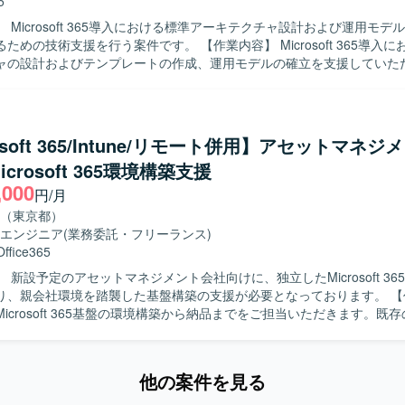
5
ービス導入の検討・検証を通じて、モダンワークプレース環境の構築・
 Microsoft 365導入における標準アーキテクチャ設計および運用モデ
ができ、自律性を重んじる環境の中でスキルを高めていくことができます。 
を行う案件です。 【作業内容】 Microsoft 365導入における標準ア
soft 365サービス全般、Microsoft Entra、Teams、Microsoft Purview Inf
ャの設計およびテンプレートの作成、運用モデルの確立を支援していた
on、Intune、Vivaエンゲージ（Yammer）、SharePoint、OneDrive、Excha
ナント構成の標準モデル設計や、閉域系とインターネット系が混在する環
T、PowerShell、Windowsサーバー（Active Directory）、Azure Entra 
の設計標準化を行います。 Entra ID、条件付きアクセス、MFA設計
す。
urview（DLP・保持・監査）の標準ポリシー化を実施します。 外部
整合設計、監査ログおよび証跡管理の設計を行います。 標準運用フロー
osoft 365/Intune/リモート併用】アセットマネジ
限管理モデル設計、Power Automate標準フローおよびガバナンス設
crosoft 365環境構築支援
イン整備を行います。 プリセールス支援やヒアリングテンプレート作成
,000
いただきます。 【求める人物像】 課題の背景や要件を正しく理解
円/月
に解決策を検討して顧客へ提案し、施策実施まで計画的に進められる方
（東京都）
しい技術を積極的に学び、自身のスキルとして吸収できる方が望ましいで
エンジニア
(業務委託・フリーランス)
に自ら作業を見つけてプロジェクトの進捗に貢献できる方、不明点を調
Office365
バーへ相談することで不明点を放置しない方を歓迎します。 【ポジションの魅
 新設予定のアセットマネジメント会社向けに、独立したMicrosoft 36
rosoft 365の標準アーキテクチャ設計やセキュリティ・ガバナンス標準化
、親会社環境を踏襲した基盤構築の支援が必要となっております。 【作業内容】
わることができ、エンタープライズ環境での知見を深めることができます
icrosoft 365基盤の環境構築から納品までをご担当いただきます。既
インターネット接続環境が分離された高度な環境設計や、Power Autom
計書をベースに詳細設計および構築を実施し、一部ドキュメントの修正
デル設計など、幅広い領域での経験を積むことができます。 プリセール
ただきます。IntuneによるPC管理の構築をメインに、PCの展開方式の
ができます。 【開発環境】 Microsoft 365（M365）、Entra
、親会社と同様のアプリの配布設定などを行っていただきます。また、
アクセス、MFA、Purview（DLP・保持・監査）、Power Automat
他の案件を見る
Microsoft Defender for EndpointおよびMicrosoft Purview