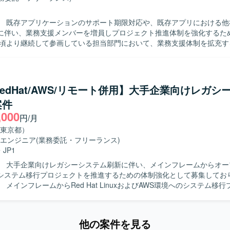
】 既存アプリケーションのサポート期限対応や、既存アプリにおける他
に伴い、業務支援メンバーを増員しプロジェクト推進体制を強化するた
7年頃より継続して参画している担当部門において、業務支援体制を拡充
として、担当
運用支援や開発プロジェクト推進を、お客様社員と並走しながら実施し
プリケーションで利用しているTomcat 9.0のサポート期限を踏まえたTomc
ョンアップ対応や、現在IEモードで利用しているアプリケーションのEd
/RedHat/AWS/リモート併用】大手企業向けレガシ
ション）に関する業務支援を行っていただきます。開発業務そのものは
案件
推進や関係者との調整を中心にご対応いただきます。 【求める人物像】 自走し
,000
められる方を求めています。社員代替・社員支援の立場で立ち回りつつ
円/月
いない状況でも関係者と調整しながら整理・推進できる方が望ましいで
東京都）
ン能力が高く、主体的に行動できる方にご活躍いただけるポジションで
エンジニア
(業務委託・フリーランス)
ルウェア更改案件、IEモードからEdge化対応案件などの経験をお持ち
・
JP1
に業務にキャッチアップしていただけます。 【ポジションの魅力】 大規模な
】 大手企業向けレガシーシステム刷新に伴い、メインフレームからオー
システム会社の業務支援に参画し、社内向け・代理店向けシステムに関
システム移行プロジェクトを推進するための体制強化として募集してお
を経験できるポジションです。お客様社員と近い立場で並走しながら、
 メインフレームからRed Hat LinuxおよびAWS環境へのシステム移
ダナイゼーションといったテーマに関わることで、上流寄りの推進力や
だきます。インフラ基盤、ミドルウェア、運用設計の専門チームの一員
けます。長期的に継続している体制の中で、既存メンバーと協力しなが
M3を用いた監視運用への切り替えに関する設計・構築、顧客向け方式説明書
す。 【開発環境】 既存アプリケーションでTomcat 9.0を利用
す。 【求める人物像】 大規模なシステム移行プロジェクトにお
omcat 10.1へのバージョンアップを予定しています。ブラウザはIEモ
他の案件を見る
に業務を推進いただける方を求めております。顧客とのコミュニケーシ
oft Edgeへの対応（モダナイゼーション）を予定しています。