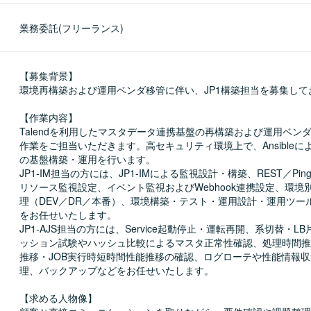
業務委託(フリーランス)
【募集背景】

環境再構築および運用ベンダ移管に伴い、JP1構築担当を募集して
【作業内容】

Talendを利用したマスタデータ連携基盤の再構築および運用ベン
作業をご担当いただきます。高セキュリティ環境上で、Ansibleによ
の基盤構築・運用を行います。

JP1-IM担当の方には、JP1-IMによる監視設計・構築、REST／Pi
リソース監視設定、イベント監視およびWebhook連携設定、環境
理（DEV／DR／本番）、環境構築・テスト・運用設計・運用ツー
をお任せいたします。

JP1-AJS担当の方には、Service起動停止・運転再開、系切替・L
ッション試験やハッシュ比較によるマスタ正常性確認、処理時間推移・
推移・JOB実行時短時間性能推移の確認、ログローテや性能情報
理、バックアップなどをお任せいたします。

【求める人物像】
