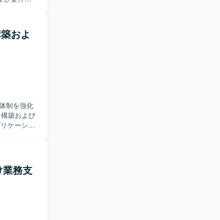
ice製品を
設計、構築、
行います。
構築およ
から設計、
したポジシ
ネットワー
どの最新の技術
どを用いてデー
体制を強化
プリケーショ
システム開発
推進できる
け業務支
、インフラ
盤の運用ノ
a、
環境で業務を行い