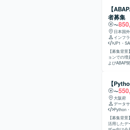
【ABA
者募集
850
〜
日本国外
インフラ
JP1
・
SA
【募集背景
ョンでの増員を行っています。 【作業
よびABA
応、障害調
を用いたジ
て、マスタ
【Pyt
類作成などのPM
550
〜
て自走して
業務を進め
大阪府
柔軟な対応の双方
データサ
ECC6.0
Python
きるポジシ
【募集背景
解と技術ス
活用したデータ
のため、キャリア
ザー向け会