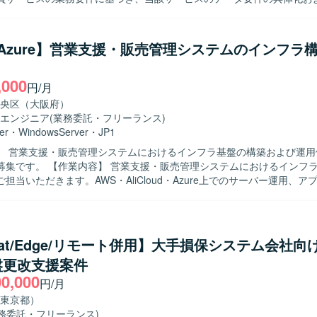
境で、ABAPによる開発およびJP1を用いたジョブ管理を行います。Off
。Google Cloud上に構築されたサービス基盤とb-dashの連携方式の
ら、月次書類作成や各種管理業務も実施していただきます。
施します。データ加工やデータマート作成、データパイプライン構築を
存の設計書の改変、実装、検証支援も担当します。 【求める人物像】 顧客との
/Azure】営業支援・販売管理システムのインフラ
ーションを取りながら主体的に推進出来る方を求めています。要件整理
トまで一貫して対応できる方、自律的に課題整理や推進が出来る方に適
,000
円/月
貫して関わることができ、クラウド環境でのデータエンジニアリングや
央区（大阪府）
験を積むことができます。Google CloudやBigQuery、b-dashな
エンジニア
(業務委託・フリーランス)
ら、データ基盤構築のスキルを高めていただけます。 【開発環境】 Google
er
・
WindowsServer
・
JP1
のサービス基盤とb-dashを利用した環境で、SQLやPython、MySQLな
】 営業支援・販売管理システムにおけるインフラ基盤の構築および運用
を構築します。
販売管理システムにおけるインフラ構築および
担当いただきます。AWS・AliCloud・Azure上でのサーバー運用、ア
1ジョブのデプロイ、GrafanaやCloudWatchを用いた監視運用、Web
守運用、SQL Serverの保守運用などを行っていただきます。 【求める人物像】
題解決へ取り組める方、自ら考え行動しつつ周囲と連携しながら業務を
積極的にチャレンジできる方を求めています。 【ポジションの魅力】 複数の
cat/Edge/リモート併用】大手損保システム会社向
ラットフォーム上でのサーバー運用や監視運用、デプロイ業務を通じて
盤更改支援案件
用まで一貫した経験を積むことができる環境です。大規模なシステム基
00,000
Cなどの最新技術に触れながらスキルアップを図ることができます。 【開発環境】
円/月
oud、Azure、Windows Server、Microsoft SQL Server、JP1、Grafan
東京都）
ch、Git、Terraform、Ansible、PowerShell、GitHub Actionsなどの
業務委託・フリーランス)