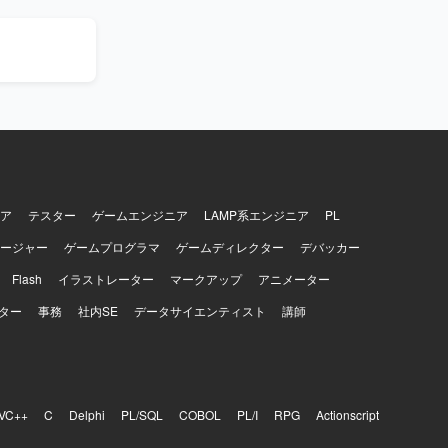
歓迎いたし
ンフラ環境と、
リア形成にお
テム移行および
ア
テスター
ゲームエンジニア
LAMP系エンジニア
PL
ージャー
ゲームプログラマ
ゲームディレクター
デバッカー
Flash
イラストレーター
マークアップ
アニメーター
ター
事務
社内SE
データサイエンティスト
講師
VC++
C
Delphi
PL/SQL
COBOL
PL/I
RPG
Actionscript