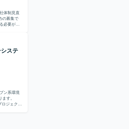
社体制見直
めの募集で
する必要があ
ていただき
at 10.1
ge対応（モ
ーシステ
担当せず、
、要件が固
す。コミュ
す。アプリ
の方であれ
プン系環境
するプロジ
ります。
基盤更改や
行プロジェクト
調整力を磨
として、
らスキルや
の作成、その
ードから
ョンを円滑