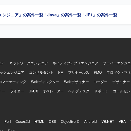
ら、ドキュメント作成や設計内容の説明を丁寧に行っていただける方を
エンジニア」の案件一覧
「Java」の案件一覧
「JP1」の案件一覧
ェクトに参加いただけます。AWSやRed Hat Linuxなどの最新のイ
M3を中心とした運用設計・構築の経験を同時に積むことができ、今後のキャ
【開発環境】 AWS、Red Hat Linux、Openframe、
10、SMAIL、JP1/AJS、IM3、OpenMagic、Tiberoなどの環境でシス
行っております。
ニア
ネットワークエンジニア
ネイティブアプリエンジニア
サーバーエンジニ
ックエンジニア
コンサルタント
PM
プリセールス
PMO
プロダクトマネ
ebマーケティング
Webディレクター
Webデザイナー
コーダー
デザイナー
ナー
ライター
UI/UX
オペレーター
ヘルプデスク
サポート
コールセン
Perl
Cocos2d
HTML
CSS
Objective-C
Android
VB.NET
VBA
ex
Dart