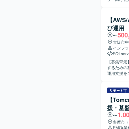
中心とした環
義を行います
活用しなが
テストを実
必要に応じて既
【AWS
コミュニケ
び運用
実装、テス
500
ョンです。 【ポジションの魅力】 マーケティングプラットフォームを活用したデータ連携基盤
〜
の構築に一
大阪市中
ク設計の実務経
インフラ
要素に触れなが
SQLserv
Cloud上
【募集背景
タ連携基盤
するための募集です。 【作業内容】 営業支援・
運用支援をご
ンおよびJP
環境の構築・保
主体的に課
リモート可
方、新しい技術に
【Tom
クラウドプ
援・基
構築から運
1,0
ウハウやIa
〜
AWS、AliCl
多摩市（
CloudWat
PMO
(