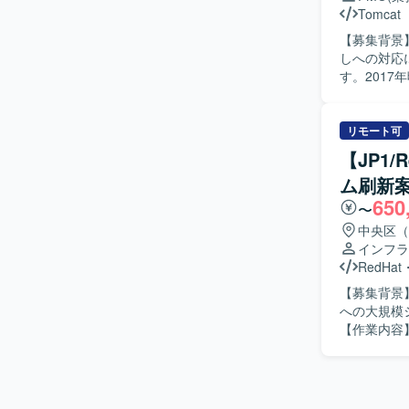
ます。
Tomcat
【募集背景
しへの対応
す。201
る状況です。 【作業内容】 社内向け・代理店向けシステムを対象とした業務支援
システムの
ます。既存ア
リモート可
へのバージ
【JP1
ダナイゼー
ム刷新
プロジェクトの
650
て業務を進
〜
まりきって
中央区（
ニケーショ
インフラ
基盤やミド
RedHat
ば、よりスムーズ
【募集背景
損害保険系
への大規模
ェクト推進
【作業内容】
ブラウザモ
に参画いた
いていただ
JP1/I
知見を蓄積していくことができま
他関連業務をご担当いただきま
しており、T
いて主体的
Micros