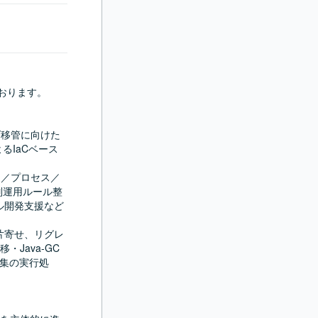
おります。

ダ移管に向けた
るIaCベース
ng／プロセス／
別運用ルール整
ル開発支援など
B片寄せ、リグレ
Java-GC
収集の実行処