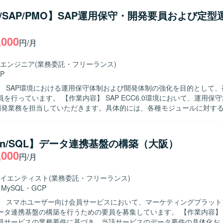
P/SAP/PMO】SAP運用保守・開発要員および定
,000
円/月
エンジニア
(業務委託・フリーランス)
P
】 SAP環境における運用保守体制および開発体制の強化を目的として、
内容】 SAP ECC6.0環境において、運用保守業務全般お
P開発業務を担当していただきます。具体的には、各種モジュールに対す
査・原因分析・改修対応、ならびにカスタマイズ・追加開発を行います。
ョブの操作やジョブネットの設定・変更・改修も実施していただきます。
登録や移送作業などのSAP定型運用作業、要員アサインやリリース手続
hon/SQL】データ連携基盤の構築（大阪）
O的な定型運用作業もご担当いただきます。 【求める人物像】 担当領域におい
,000
円/月
調査・障害対応ができる方を求めています。複数のチームや関係者と連
られるコミュニケーション力をお持ちで、手順に沿った定型業務と、状
に取り組んでいただける方が望ましいです。 【ポジションの魅力】 SAP
イエンティスト
(業務委託・フリーランス)
の運用保守からABAP開発、JP1を用いたジョブ管理まで、幅広い領域を
・
MySQL
・
GCP
ョンです。SD／MM／PP／COなど複数モジュールに関わることで、業
】 スマホユーザー向け会員サービスにおいて、マーケティングプラット
キルの双方を高めることができます。また、運用・開発・PMO業務が並
連携基盤の構築を行うための要員を募集しています。 【作業内容】 スマホユー
の選択肢を広げる経験を積むことができます。 【開発環境】 SAP ECC6.0を
員サービスの業務要件に基づき、当該サービスのデータ要件の具体化お