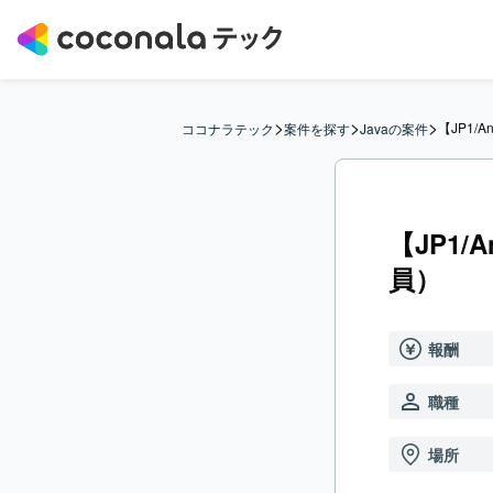
>
>
>
【JP1/
ココナラテック
案件を探す
Javaの案件
【JP1
員）
報酬
職種
場所