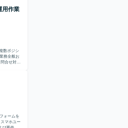
型運用作業
複数ポジシ
る問合せ対
また、JP1
 あわせ
き、月次書
携しながら
況に応じた
一貫して経験で
務プロセス理
フォームを
行する環境
よび要件定