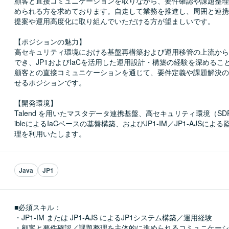
顧客と直接コミュニケーションを取りながら、要件確認や課題整理
められる方を求めております。自走して業務を推進し、周囲と連携
提案や運用高度化に取り組んでいただける方が望ましいです。

【ポジションの魅力】

高セキュリティ環境における基盤再構築および運用移管の上流から
でき、JP1およびIaCを活用した運用設計・構築の経験を深めるこ
顧客との直接コミュニケーションを通じて、要件定義や課題解決の
せるポジションです。

【開発環境】

Talend を用いたマスタデータ連携基盤、高セキュリティ環境（SDP
ibleによるIaCベースの基盤構築、およびJP1-IM／JP1-AJSによ
理を利用いたします。
Java
JP1
■必須スキル：
・JP1-IM または JP1-AJS によるJP1システム構築／運用経験

・顧客と要件確認／課題整理を主体的に進められるコミュニケーシ