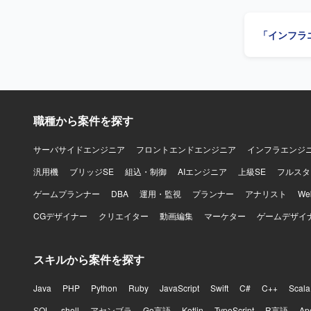
に行いなが
ます。 【ポジションの魅力】 メインフレームからオープン系への大規模移行という上流から関
「インフラ
われるプロジ
JP1/I
いても大きな強みとなる環境です。 
HULFT8/
運用設計を
職種から案件を探す
サーバサイドエンジニア
フロントエンドエンジニア
インフラエンジ
汎用機
ブリッジSE
組込・制御
AIエンジニア
上級SE
フルスタ
ゲームプランナー
DBA
運用・監視
プランナー
アナリスト
W
CGデザイナー
クリエイター
動画編集
マーケター
ゲームデザイ
スキルから案件を探す
Java
PHP
Python
Ruby
JavaScript
Swift
C#
C++
Scala
SQL
shell
アセンブラ
Go言語
Kotlin
TypeScript
R言語
Ap