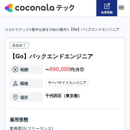
会員登録
>
>
>
【Go】バックエンドエンジニア
ココナラテック
案件を探す
Goの案件
募集終了
【Go】バックエンドエンジニア
990,000
報酬
〜
円/月
サーバサイドエンジニア
職種
千代田区（東京都）
場所
雇用形態
業務委託(フリーランス)