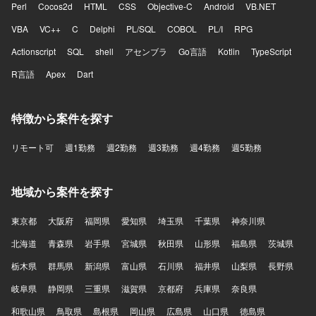
Perl
Cocos2d
HTML
CSS
Objective-C
Android
VB.NET
用した開発を行います。クラウド環境やコンテナ環境上で
システムを構築し、GitHub等を用いた開発管理を行ってお
VBA
VC++
C
Delphi
PL/SQL
COBOL
PL/I
RPG
ります。生成AIを含む各種開発ツールも活用しながら開発
Actionscript
を進めております。
SQL
shell
アセンブラ
Go言語
Kotlin
TypeScript
R言語
Apex
Dart
特徴から案件を探す
リモート可
週1勤務
週2勤務
週3勤務
週4勤務
週5勤務
地域から案件を探す
東京都
大阪府
福岡県
愛知県
埼玉県
千葉県
神奈川県
北海道
青森県
岩手県
宮城県
秋田県
山形県
福島県
茨城県
栃木県
群馬県
新潟県
富山県
石川県
福井県
山梨県
長野県
岐阜県
静岡県
三重県
滋賀県
京都府
兵庫県
奈良県
和歌山県
鳥取県
島根県
岡山県
広島県
山口県
徳島県