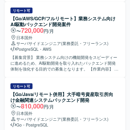
ビューのすべてにAIを組み込んだ開発スタイルを体現して
構築を推進していただきます。 【作業内容】 人事統合基盤
いただきます。 【求める人物像】 プロダクトのミッション
のバックエンドAPI設計・実装（高トラフィック・大規模デ
リモート可
やビジョンに共感し、事業と顧客に近い距離で開発したい
ータ対応）を行っていただきます。Webhookなどの到達保
【Go/AWS/GCP/フルリモート】業務システム向け
と考えている方を求めています。変化の大きい環境を前向
証を伴う非同期連携を含むマイクロサービス間連携の設
AI駆動バックエンド開発案件
きに楽しみながら、自ら課題を見つけて周囲を巻き込みつ
計・実装を担当していただきます。SQSやEventBridgeなど
720,000
〜
円/月
つ解決していける方にマッチします。AIを積極的に活用し
を用いたメッセージキュー・イベント駆動アーキテクチャ
日本国外
ながら開発プロセスを進化させることに興味があり、チー
の導入を進めていただきます。10万件規模のCSV入出力な
サーバサイドエンジニア
(業務委託・フリーランス)
ムとして成果にコミットできる方に参画していただきたい
ど、大量データを扱う非同期Worker構成の設計・実装を行
PostgreSQL
・
AWS
と考えています。 【ポジションの魅力】 少数精鋭チームで
っていただきます。AWS環境におけるECS、RDS、
大きなトラフィックと複雑なドメインを扱う技術基盤に直
ElastiCache、SQSなどを利用したインフラ構築・運用を担
【募集背景】 業務システム向けの機能開発をスピーディー
接関わることができます。AIレビュー前提の開発プロセス
当していただきます。パフォーマンスチューニングや負荷
に進めるため、AI駆動開発を取り入れたバックエンド開発
など、AI Nativeな開発文化の最前線で働く経験を積むこと
試験の実施、社員エンジニアへのアーキテクチャ説明や技
体制を強化する目的での募集となります。 【作業内容】 業
ができます。技術基盤の刷新やPlatform Engineering、SRE
術展開も行っていただきます。 【求める人物像】 信頼性・
務システム向けのバックエンド開発を中心に、Goを用いた
領域にも踏み込めるため、バックエンドエンジニアとして
可用性を重視した設計思想をお持ちの方を求めておりま
機能開発をご担当いただきます。REST APIまたは
の専門性と市場価値を高められる環境です。将来的にはテ
す。アーキテクチャの意図や設計判断をわかりやすく説
WebSocketを活用したAPI開発、RDBを用いたDB設計や
リモート可
ックリードやエンジニアリングマネージャーへのキャリア
明・展開できる方を歓迎いたします。トレードオフを整理
SQL作成、必要に応じた画面開発まで幅広く対応いただき
【Go/Java/リモート併用】大手暗号資産取引所向
パスも視野に入れて経験を積んでいただけます。 【開発環
しながら現実的な意思決定ができる方や、初期フェーズか
ます。AWSまたはGCP環境を前提とし、AIコーディングツ
け金融関連システムバックエンド開発
境】 言語はGoを中心に、インフラにはGoogle
ら長期運用を見据えた拡張性ある設計ができる方にご参画
ールも活用しながらスピード感を持って開発を進めていた
810,000
〜
円/月
Cloud（Cloud Run、Cloud Spanner、Pub/Subなど）を利
いただきたいと考えております。 【ポジションの魅力】 高
だきます。 【求める人物像】 AIコーディングツールを積極
日本国外
用しています。通信にはgRPCとProtocol Buffersを用い、
トラフィックかつ大量データを扱う人事統合基盤の中核シ
的に活用しながら開発効率を高めていける方を求めていま
サーバサイドエンジニア
(業務委託・フリーランス)
CI/CDにはGitHub ActionsとCloud Buildを採用しています。
ステムにおいて、アーキテクチャ設計から実装、運用まで
す。業務システム開発において主体的に手を動かしつつ、
Go
・
PostgreSQL
構成管理はTerraform、モニタリングはCloud Monitoring、
一貫して携わることができます。マイクロサービス間連携
クラウド環境やDB設計にも柔軟に対応できる方が望ましい