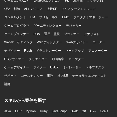
ゲームエンジニア
境でも進捗や考えを適切に共有できる方、プロジェクトや
LAMP系エンジニア
PL
汎用機
ブリッジSE
チームの成果にコミットできる方を想定しています。設計
組込・制御
AIエンジニア
上級SE
フルスタックエンジニア
と実装の両方に向き合い、異なる専門性を持つ関係者と建
設的に合意形成できる方、既存システムや過去の意思決定
コンサルタント
PM
プリセールス
PMO
プロダクトマネージャー
の背景を理解しつつ現実的な改善案を考えられる方を求め
ゲームプログラマ
ゲームディレクター
デバッカー
ております。金融や暗号資産領域を主体的に学ぶ意思があ
り、ブロックチェーンに興味と覚悟を持って向き合える方
ゲームプランナー
DBA
運用・監視
プランナー
アナリスト
がフィットいたします。 【ポジションの魅力】 大手暗号資
Webマーケティング
産取引所の金融関連システム開発に関与し、金融レベルの
Webディレクター
Webデザイナー
コーダー
品質、セキュリティ、性能、信頼性が求められる本番開発
デザイナー
Flash
イラストレーター
マークアップ
アニメーター
に携わっていただけます。多くのユーザーや資産を扱う大
規模サービスの開発経験を積み、複雑な既存システムを踏
CGデザイナー
クリエイター
動画編集
マーケター
まえた設計や改善に関与できる環境です。設計や技術選定
ゲームデザイナー
ライター
UI/UX
オペレーター
ヘルプデスク
など上流工程への関与が可能で、バックエンドエンジニア
として専門性を高めながら、FinTechやWeb3領域に本気で
サポート
コールセンター
事務
社内SE
データサイエンティスト
踏み込んでいただけます。テックリードやアーキテクトに
講師
近い役割を経験でき、実装だけでなくプロジェクトやチー
ム全体に影響を与えられるポジションです。金融、暗号資
産、システム設計を横断した知見を身につけていただけま
スキルから案件を探す
す。 【開発環境】 バックエンド開発が中心であり、Goを
中心としたサーバーサイド開発を行っております。RESTful
APIやWebSocketを用いた各種サービスや外部システムとの
Java
PHP
Python
Ruby
JavaScript
Swift
C#
C++
Scala
連携、PostgreSQLやMySQL、Redis等のデータベースを利