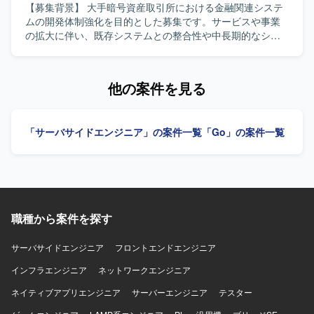
Cloud Logging、Cloud Trace、分析基盤にはBigQueryと
やイベント駆動アーキテクチャなどの先進的な技術要素を
です。少人数チームでの協調や変化に対して前向きに取り
【募集背景】 大手暗号資産取引所における金融関連システ
Looker Studioを活用しています。AI/LLMツールとして
活用しながら、長期的なプロジェクトに深く関与していた
組める方を歓迎いたします。 【ポジションの魅力】 Goを
ムの開発体制強化を目的とした募集です。サービスや事業
Claude、Codex、Cursor、Gemini、GitHub Copilotなどを
だけます。社員エンジニアへの技術展開を通じて、組織全
用いたバックエンド開発を中心に、REST APIや
の拡大に伴い、既存システムとの整合性や中長期的なシス
利用し、GitHub、Slack、Notion、Figmaなどのツールと組
体の技術力向上にも影響を与えられる環境です。 【開発環
WebSocket、RDB設計からクラウド環境まで幅広い技術ス
テム構成、品質や性能を考慮しながら開発を推進できるエ
み合わせてアジャイル開発を行っています。
境】 言語はGoを使用いたします。インフラはAWS上で構築
タックに関わることができます。AI駆動開発の実践を通じ
ンジニアが必要となっております。現在の開発チームを技
され、ECS、RDS、ElastiCache、SQS、SNS、
て、生産性向上や最新の開発スタイルを経験できる環境で
術面から支援し、設計、技術判断、関係者調整、実装を横
他の案件を見る
EventBridge、Lambdaなどを利用いたします。データベー
す。 【開発環境】 言語はGoを使用いたします。データベ
断して担えるミドル〜シニアクラスのバックエンドエンジ
スはRDB（PostgreSQLやAurora MySQLなど）およびRedis
ースはPostgreSQLおよびMySQLを利用し、インフラは
ニアを求めております。 【作業内容】 大手暗号資産取引所
を用いて構成されております。GitHub、Slack、Backlogな
AWSまたはGCP環境を前提としています。REST APIや
における金融関連システムのバックエンド設計・開発を行
どのツールを利用し、AIアシスタントとしてClaude
「サーバサイドエンジニア」の案件一覧
「Go」の案件一覧
WebSocketを用いたAPI開発、AIコーディングツールを活用
っていただきます。クライアントや関係部署と連携した要
Code（Anthropic）を開発・業務に積極的に活用しておりま
した開発スタイルを採用しています。
件整理、要件定義を行い、ビジネス要件や金融要件から技
す。
術要件への落とし込みを担っていただきます。既存システ
ムを踏まえたアーキテクチャや技術方針の検討、各種サー
ビスや外部システムとのAPI連携、システムの品質、性能、
可用性、信頼性の向上に取り組んでいただきます。技術課
職種から案件を探す
題の発見・整理・解決、チームメンバーへの技術支援、設
計レビュー・コードレビュー、監視や障害対応、運用改善
などもお任せいたします。 【求める人物像】 仕事へのエネ
サーバサイドエンジニア
フロントエンドエンジニア
ルギー量が高く前のめりで取り組める方を求めておりま
インフラエンジニア
ネットワークエンジニア
す。指示待ちではなく自ら課題を見つけて動き、不明点や
懸念点を早い段階で共有できる方を歓迎いたします。コミ
ネイティブアプリエンジニア
サーバーエンジニア
テスター
ュニケーション量が多くレスポンスが早い方、リモート環