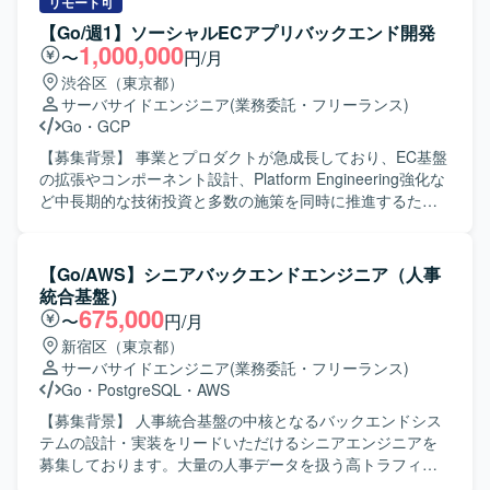
構築から運用までをAIとの協働で実現するエンジニアリン
リモート可
グを推進していただきます。 【求める人物像】 生成AIや機
【Go/週1】ソーシャルECアプリバックエンド開発
械学習の技術トレンドに強い関心を持ち、自ら積極的にAI
1,000,000
〜
円/月
ツールを活用しながら開発プロセスを改善していける方を
渋谷区（東京都）
求めています。新しい開発スタイルに前向きに取り組み、
サーバサイドエンジニア
(業務委託・フリーランス)
主体的に提案や試行錯誤ができる方が望ましいです。 【ポ
Go
・
GCP
ジションの魅力】 生成AIツールを最大限活用し、AIとの協
働による新しい開発スタイルを実践できるポジションで
【募集背景】 事業とプロダクトが急成長しており、EC基盤
す。設計から運用まで一連の工程に関わりながら、LLMや
の拡張やコンポーネント設計、Platform Engineering強化な
機械学習の実用的な活用ノウハウを蓄積していくことがで
ど中長期的な技術投資と多数の施策を同時に推進するた
きます。 【開発環境】 Go、Dart(Flutter)、TypeScriptなど
め、バックエンド組織を段階的にスケールさせていく必要
を用いたプロダクト開発において、ChatGPTやClaude、
があるための募集になります。 【作業内容】 GoとGoogle
Claude Code、Cursor、GitHub Copilotなどの生成AIツール
Cloudを用いた発見型ソーシャルECアプリのサーバーサイ
【Go/AWS】シニアバックエンドエンジニア（人事
やLLM APIを活用した開発環境です。
ド開発全般を担当していただきます。1チーム4〜7名規模の
統合基盤）
職能混合チームの一員として、要件定義、設計、実装、リ
675,000
〜
円/月
リース、運用まで一気通貫で携わっていただきます。
新宿区（東京都）
PdM、デザイナー、モバイルエンジニア、QAと連携しなが
サーバサイドエンジニア
(業務委託・フリーランス)
ら新機能の設計から実装・リリースまでをオーナーシップ
Go
・
PostgreSQL
・
AWS
を持って推進していただきます。ドメイン分割やコンポー
ネント設計、Platform EngineeringやSRE強化などの技術基
【募集背景】 人事統合基盤の中核となるバックエンドシス
盤の改善にも積極的に関わっていただき、チームの開発生
テムの設計・実装をリードいただけるシニアエンジニアを
産性を高める仕組みづくりにも貢献していただきます。
募集しております。大量の人事データを扱う高トラフィッ
CursorやClaudeなどのAIツールを活用し、設計・実装・レ
ク環境に対応したシステム構築と、信頼性の高いAPI基盤の