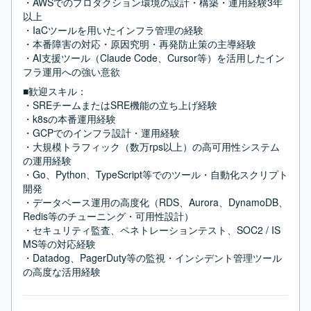
・AWSでのプロダクション環境の設計・構築・運用経験3年
以上

・IaCツールを用いたインフラ管理の経験

・本番障害の対応・原因究明・再発防止策の主導経験

・AI支援ツール（Claude Code、Cursor等）を活用したイン
フラ運用への強い意欲
■歓迎スキル：
・SREチームまたはSRE機能の立ち上げ経験

・k8sの本番運用経験

・GCPでのインフラ設計・運用経験

・大規模トラフィック（数万rps以上）の高可用性システム
の運用経験

・Go、Python、TypeScript等でのツール・自動化スクリプト
開発

・データベース運用の高度化（RDS、Aurora、DynamoDB、
Redis等のチューニング・可用性設計）

・セキュリティ監査、ペネトレーションテスト、SOC2 / IS
MS等の対応経験

・Datadog、PagerDuty等の監視・インシデント管理ツール
の高度な活用経験