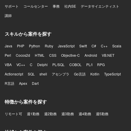
サポート
コールセンター
事務
社内SE
データサイエンティスト
講師
スキルから案件を探す
Java
PHP
Python
Ruby
JavaScript
Swift
C#
C++
Scala
Perl
Cocos2d
HTML
CSS
Objective-C
Android
VB.NET
VBA
VC++
C
Delphi
PL/SQL
COBOL
PL/I
RPG
Actionscript
SQL
shell
アセンブラ
Go言語
Kotlin
TypeScript
R言語
Apex
Dart
特徴から案件を探す
リモート可
週1勤務
週2勤務
週3勤務
週4勤務
週5勤務