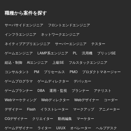
職種から案件を探す
サーバサイドエンジニア
フロントエンドエンジニア
インフラエンジニア
ネットワークエンジニア
ネイティブアプリエンジニア
サーバーエンジニア
テスター
ゲームエンジニア
LAMP系エンジニア
PL
汎用機
ブリッジSE
組込・制御
AIエンジニア
上級SE
フルスタックエンジニア
コンサルタント
PM
プリセールス
PMO
プロダクトマネージャー
ゲームプログラマ
ゲームディレクター
デバッカー
ゲームプランナー
DBA
運用・監視
プランナー
アナリスト
Webマーケティング
Webディレクター
Webデザイナー
コーダー
デザイナー
Flash
イラストレーター
マークアップ
アニメーター
CGデザイナー
クリエイター
動画編集
マーケター
ゲームデザイナー
ライター
UI/UX
オペレーター
ヘルプデスク