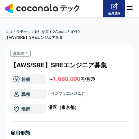
会員登録
>
>
>
ココナラテック
案件を探す
Auroraの案件
【AWS/SRE】SREエンジニア募集
募集終了
【AWS/SRE】SREエンジニア募集
1,080,000
報酬
〜
円/月
インフラエンジニア
職種
港区（東京都）
場所
雇用形態