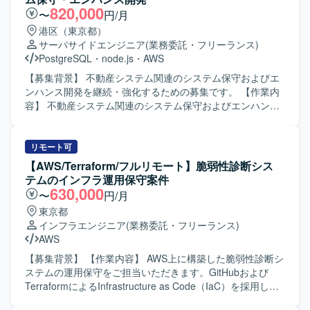
数の大型ゲームタイトルに横断的に関わることができ、多
の後はインフラエンジニア/SREとして、環境の構築および
820,000
〜
円/月
様な開発フェーズや規模のプロジェクトで経験を積むこと
最適化を主導していただきます。 具体的には、開発および
港区（東京都）
ができます。 ・SREチームの一員として、全プロジェクト
サービス提供基盤のアーキテクト設計や基本設計、DevOps
サーバサイドエンジニア
(業務委託・フリーランス)
のインフラ設計・構築・運用に携わりながら、サービスの
環境の設計・構築、SREとして環境の自動化や最適化など
PostgreSQL
・
node.js
・
AWS
パフォーマンス向上やコスト最適化に直接貢献できます。
を行っていただきます。 【求める人物像】 自ら主体的にサ
・組織として新たな挑戦を歓迎するカルチャーの中で、大
ービス基盤づくりに取り組み、非機能要件を意識した設
【募集背景】 不動産システム関連のシステム保守およびエ
きな裁量を持ち、長期的なキャリア形成と技術的成長を両
計・改善ができる方を求めております。 長期的なサービス
ンハンス開発を継続・強化するための募集です。 【作業内
立できる環境です。 【開発環境】 ・複数の新規および運用
展開を見据え、チームと協調しながら継続的な改善に取り
容】 不動産システム関連のシステム保守およびエンハンス
中のゲームタイトルに対し、SREチームが横断的にインフ
組める方が望ましいです。 【ポジションの魅力】 サービス
開発に携わっていただきます。ログや既存ソースコードを
ラ設計・構築・運用を担当する体制となっております。 ・
として安全かつ継続的に運用するための基盤づくりに深く
手がかりに、未知のシステムに対しても問題の調査・原因
クリエイティブおよびゲーム開発に必要な機材や技術的イ
関わることができます。 スモールスタートから5年スパンで
特定・不具合修正を行っていただきます。また、本番環境
リモート可
ンプットへの投資が積極的に行われており、勉強会参加や
の大規模展開を見据えたプロジェクトであり、立ち上げフ
で発生した障害について、検知から原因特定、復旧、再発
【AWS/Terraform/フルリモート】脆弱性診断シス
R&Dなどを通じて継続的にスキルアップできる環境です。
ェーズから仕様検討やアーキテクチャ設計に関与できま
防止策の実施まで一連の対応を行っていただきます。 【求
テムのインフラ運用保守案件
す。 移動支援や地域交通の維持、ドライバー不足などの社
める人物像】 定例等の打合せでリーダーシップを発揮でき
630,000
〜
円/月
会課題の解決に直結する社会インフラ領域に挑戦できる点
る方を求めています。ログや既存のソースコードを手がか
東京都
も大きな魅力です。 【開発環境】 クラウド：AWS または
りに、未知のシステムでも自律的に問題を調査・解決でき
インフラエンジニア
(業務委託・フリーランス)
GCP 基盤：EKS + マネージドサービス 言語：Go / React な
る方が望ましいです。クラウドインフラに不慣れな部分が
AWS
ど（予定） その他：マイクロサービス、データ処理設計 な
あっても、臆せずキャッチアップしながら対応できる方、
ど
障害対応時に状況を整理しながら関係者へ的確に報告・連
【募集背景】 【作業内容】 AWS上に構築した脆弱性診断シ
絡できる方を歓迎いたします。復旧にとどまらず、根本原
ステムの運用保守をご担当いただきます。GitHubおよび
因の解消まで責任を持って取り組める方にお願いしたいと
TerraformによるInfrastructure as Code（IaC）を採用し、
考えています。 【ポジションの魅力】 本番環境での障害対
AWSインフラの運用保守、障害対応、変更作業、改善対応