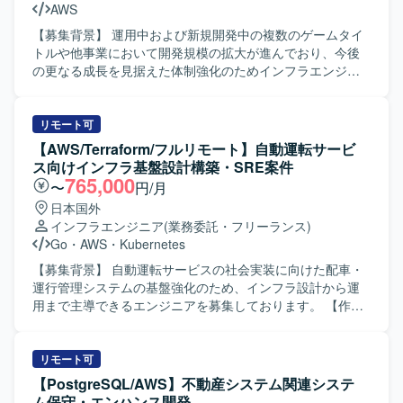
AWS
【募集背景】 運用中および新規開発中の複数のゲームタイ
トルや他事業において開発規模の拡大が進んでおり、今後
の更なる成長を見据えた体制強化のためインフラエンジニ
アを募集しております。事業フェーズやサービス規模の異
なるプロジェクトが多数進行しており、他プロジェクトと
の協業を通じて組織とともに成長していただける方を求め
リモート可
ております。 【作業内容】 ・スマートフォン向けゲームお
【AWS/Terraform/フルリモート】自動運転サービ
よびWebサービスのサーバインフラ環境の設計・構築・運
ス向けインフラ基盤設計構築・SRE案件
用を行います。 ・運用中および開発中のゲームタイトルを
765,000
〜
円/月
横断して、インフラ面からプロジェクトを支援していただ
日本国外
きます。 ・新しい技術の検証や導入展開を行い、サービス
インフラエンジニア
(業務委託・フリーランス)
にとって最適なインフラ構成の検討を行います。 ・パフォ
Go
・
AWS
・
Kubernetes
ーマンス向上やコスト削減など、インフラ面からの課題解
決に取り組んでいただきます。 【求める人物像】 ・インフ
【募集背景】 自動運転サービスの社会実装に向けた配車・
ラアーキテクチャの検討や新技術のキャッチアップが好き
運行管理システムの基盤強化のため、インフラ設計から運
で、主体的に提案・改善に取り組める方を求めておりま
用まで主導できるエンジニアを募集しております。 【作業
す。 ・チームやプロジェクトを横断してコミュニケーショ
内容】 自動運転サービスに必要なシステムの開発やサービ
ンを取りながら、自律的に価値創出を行える方を歓迎いた
ス提供を支えるインフラ基盤の設計・構築・運用を担当し
します。 ・事業やサービスの成長に合わせて、自身のスキ
ていただきます。 サービス立ち上げの初期フェーズから参
リモート可
ルや役割の拡張にも前向きに取り組める方を求めておりま
画し、アーキテクト設計や基本設計（主にセキュリティや
【PostgreSQL/AWS】不動産システム関連システ
す。 【ポジションの魅力】 ・運用中および新規開発中の複
可観測性などの非機能要件）を実施していただきます。 そ
ム保守・エンハンス開発