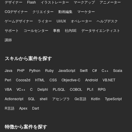
デザイナー
Flash
イラストレーター
マークアップ
アニメーター
CGデザイナー
クリエイター
動画編集
マーケター
ゲームデザイナー
ライター
UI/UX
オペレーター
ヘルプデスク
サポート
コールセンター
事務
社内SE
データサイエンティスト
講師
スキルから案件を探す
Java
PHP
Python
Ruby
JavaScript
Swift
C#
C++
Scala
Perl
Cocos2d
HTML
CSS
Objective-C
Android
VB.NET
VBA
VC++
C
Delphi
PL/SQL
COBOL
PL/I
RPG
Actionscript
SQL
shell
アセンブラ
Go言語
Kotlin
TypeScript
R言語
Apex
Dart
特徴から案件を探す