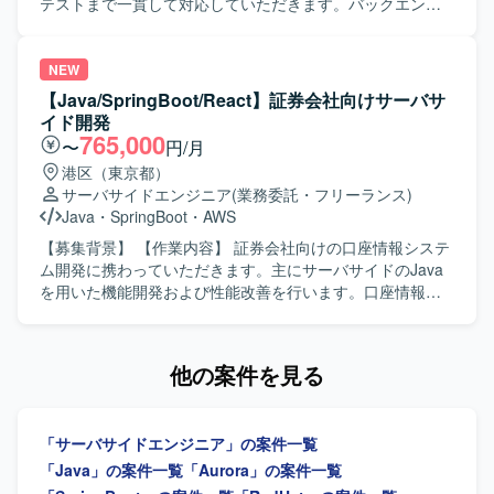
業界全体の労働環境改善や生産性向上に直結する大規模シ
テストまで一貫して対応していただきます。バックエンド
ステムの再構築にデータ移行の専門家として携わっていた
およびフロントエンドの開発をご担当いただきます。 【求
だけます。新旧システム双方のデータモデルを理解しなが
める人物像】 前向きにキャッチアップや技術向上に取り組
ら移行設計を行うため、DB設計やデータ利活用に関する知
める方を求めています。 【ポジションの魅力】 要件定義か
NEW
見を深めることができます。 【開発環境】 言語はJava、
ら結合テストまで、システム開発の一連の工程に携わるこ
【Java/SpringBoot/React】証券会社向けサーバサ
React、データベースはAmazon Aurora PostgreSQL、OS
とができます。 【開発環境】 バックエンドは
イド開発
はRed Hat Enterprise Linux、フレームワークはSpring Boot
Java（SpringBoot）、フロントエンドは
765,000
〜
円/月
を利用した環境で開発を行っております。
TypeScript（React）、インフラはAWS、データベースは
港区（東京都）
PostgreSQLを使用します。
サーバサイドエンジニア
(業務委託・フリーランス)
Java
・
SpringBoot
・
AWS
【募集背景】 【作業内容】 証券会社向けの口座情報システ
ム開発に携わっていただきます。主にサーバサイドのJava
を用いた機能開発および性能改善を行います。口座情報や
有価証券の情報配信に関する新規機能開発を行います。将
来的にはフロントエンド開発を担当する可能性がありま
す。 【求める人物像】 理解力と論理的思考力を活かし、ア
他の案件を見る
ジャイル開発に前向きに取り組める方を求めています。将
来的なフロントエンド開発にも意欲的な方を歓迎します。
【ポジションの魅力】 証券会社の口座情報や有価証券情報
「サーバサイドエンジニア」の案件一覧
配信に関する新規機能開発、性能改善に携わることができ
ます。サーバサイド開発を中心に、将来的にはフロントエ
「Java」の案件一覧
「Aurora」の案件一覧
ンド開発にも領域を広げられる環境です。 【開発環境】