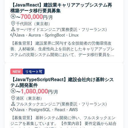
構築を行います。
APIの設計および開発、RDBMSの設計やSQL開発、API仕様
【Java/React】建設業キャリアアップシステム再
の作成やOpenAPI（Swagger）を用いたAPI開発を実施して
構築データ移行要員募集
いただきます。CI/CDパイプラインの構築や改善、OAuthな
700,000
〜
円/月
どのトークンベース認証の実装、MyBatisやGradleを用いた
千代田区（東京都）
アプリケーション開発も担当していただきます。 【求める
サーバサイドエンジニア
(業務委託・フリーランス)
人物像】 自走して設計・実装を進められ、主体的に課題解
Java
・
Aurora
・
SpringBoot
・
Linux
決に取り組んでいただける方を求めております。新しい技
術やアーキテクチャに対して学習意欲が高く、チームメン
【募集背景】 建設業界に関与する全技能者の労働環境改
バーと円滑にコミュニケーションを取りながら開発を進め
善、人材確保、生産性向上を目的としたキャリアアップシ
られる方が望ましいです。 【ポジションの魅力】 マイクロ
ステムの次期システム開発において、データ移行要員を募
サービスアーキテクチャやマイクロフロントエンド構成な
集しております。 【作業内容】 既存キャリアアップシステ
どのモダンなアーキテクチャに携わることができます。API
ムから新システムへのデータ移行に関する詳細設計および
やバッチの性能改善・チューニング、技術選定や設計レビ
実装を担当していただきます。n:1、n:mのマッピング等を
NEW
リモート可
ューなど、設計から実装、パフォーマンス改善まで幅広い
含む複雑な仕様を理解し、DB論理設計を踏まえたデータ移
【Java/TypeScript/React】建設会社向け基幹シス
工程を経験できる環境です。 【開発環境】
行処理の実装および検証を実施していただきます。また、
テム開発案件
Java（Java17）、SpringBoot、React（React18）、
SQLやLinux環境を用いた移行作業とその検証を行っていた
1,080,000
〜
円/月
TypeScript、PostgreSQL、MyBatis、Gradle、Docker、
だきます。 【求める人物像】 システムの仕様やデータ構造
港区（東京都）
OpenAPI（Swagger）、Git、GitHub Actionsなどを利用し
を自ら積極的に理解しようとする姿勢があり、複雑なデー
フルスタックエンジニア
(業務委託・フリーランス)
た開発環境となります。
タ構造やマッピングルールを整理しながら着実に実装を進
Java
・
PostgreSQL
・
React
・
AWS
めていただける方を求めております。関係者とコミュニケ
ーションを取りながら、品質と効率の両立を意識して作業
【募集背景】 基幹システム開発に伴い、フルスタックエン
いただける方が望ましいです。 【ポジションの魅力】 建設
ジニアを募集しています。 【作業内容】 要件定義から結合