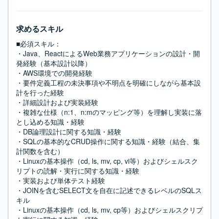
求めるスキル
■必須スキル：
・Java、ReactによるWeb業務アプリケーションの設計・開
発経験（基本設計以降）

・AWS環境での開発経験

・要件定義工程の未決事項や不明点を明確にしながら基本設
計を行った経験

・詳細設計および実装経験

・複雑な仕様（n:1、n:mのマッピング等）を理解し実装に落
とし込める知識・経験

・DB論理設計に関する知識・経験

・SQLの基本的なCRUD操作に関する知識・経験（結合、集
計関数を含む）

・Linuxの基本操作（cd, ls, mv, cp, vi等）およびシェルスク
リプトの読解・実行に関する知識・経験

・実装および単体テスト経験

・JOINを含むSELECT文を自在に記述できるレベルのSQLス
キル

・Linuxの基本操作（cd, ls, mv, cp等）およびシェルスクリプ