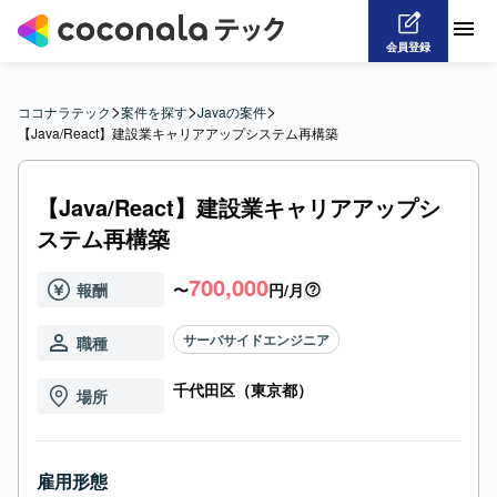
会員登録
>
>
>
ココナラテック
案件を探す
Javaの案件
【Java/React】建設業キャリアアップシステム再構築
【Java/React】建設業キャリアアップシ
ステム再構築
700,000
報酬
〜
円/月
サーバサイドエンジニア
職種
千代田区（東京都）
場所
雇用形態