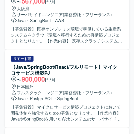
567,000
〜
円/月
大阪府
サーバサイドエンジニア
(業務委託・フリーランス)
Java
・
SpringBoot
・
AWS
【募集背景】 既存オンプレミス環境で稼働している生産系
システムをクラウド環境へ移行するための再構築プロジェ
クトとなります。 【作業内容】 既存スクラッチシステムお
よびパッケージシステムをベースに、AWS環境上での生産
システム再構築を行っていただきます。 Java（Spring
Boot）を用いた基本設計、詳細設計、実装、単体テスト、
リモート可
結合テストまで一連の開発工程をご担当いただきます。
【Java/SpringBoot/React/フルリモート】マイク
【求める人物像】 生産管理領域の業務知識を活かしなが
ロサービス構築PJ
ら、自ら主体的に仕様を整理し開発を進めていただける方
900,000
〜
円/月
を求めております。 関係者と円滑にコミュニケーションを
日本国外
取りながら、品質と生産性の両立を意識して取り組んでい
フルスタックエンジニア
(業務委託・フリーランス)
ただける方です。 【ポジションの魅力】 オンプレミスから
Java
・
PostgreSQL
・
SpringBoot
クラウドへの再構築プロジェクトに参画することで、AWS
を前提としたシステムアーキテクチャやモダンなJava開発
【募集背景】 マイクロサービス構築プロジェクトにおいて
の経験を積むことができます。 製造業向け生産管理システ
開発体制を強化するための募集となります。 【作業内容】
ムに携わることで、業務知識と技術スキルの双方を高めて
JavaやSpringBootを用いたWebシステムのサーバサイド開
いただけます。 【開発環境】 Java（Spring Boot）を中心
発を行っていただきます。ReactおよびTypeScriptを用いた
としたアプリケーション開発環境にて、生産システムの再
フロントエンド画面開発にも携わっていただきます。REST