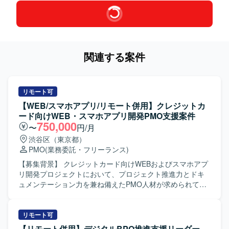
関連する案件
リモート可
【WEB/スマホアプリ/リモート併用】クレジットカ
ード向けWEB・スマホアプリ開発PMO支援案件
750,000
〜
円/月
渋谷区（東京都）
PMO
(業務委託・フリーランス)
【募集背景】 クレジットカード向けWEBおよびスマホアプ
リ開発プロジェクトにおいて、プロジェクト推進力とドキ
ュメンテーション力を兼ね備えたPMO人材が求められてい
るための募集となります。 【作業内容】 WEBおよびスマホ
アプリ開発プロジェクトにて、お客様と伴走しながらプロ
ジェクト推進を行って頂きます。 クライアント内での仕様
リモート可
調整、関係者からの情報収集、タスクコントロール、業務
【リモート併用】デジタルBPO推進支援リーダー