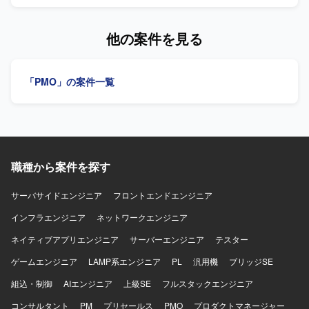
告資料作成を行っていただきます。品質管理、変更管理、
求めています。社員代替・社員支援の立場で立ち回りつ
リリース管理、プロジェクト管理プロセスやテンプレート
つ、要件が固まりきっていない状況でも関係者と調整しな
の整備・改善、ドキュメント管理の統括もご担当いただき
他の案件を見る
がら整理・推進できる方が望ましいです。コミュニケーシ
ます。 【求める人物像】 立場の異なる関係者に論理的かつ
ョン能力が高く、主体的に行動できる方にご活躍いただけ
簡潔に説明し、迅速に取りまとめられる方を求めていま
るポジションです。アプリ基盤やミドルウェア更改案件、
す。主体的かつ積極的に業務へ取り組める方を歓迎しま
「PMO」の案件一覧
IEモードからEdge化対応案件などの経験をお持ちの方であ
す。 【ポジションの魅力】 大規模Web業務アプリケーショ
れば、よりスムーズに業務にキャッチアップしていただけ
ン開発において、プロジェクト運営全般を支援できます。
ます。 【ポジションの魅力】 大規模な損害保険系システム
【開発環境】 Web業務アプリケーションです。
会社の業務支援に参画し、社内向け・代理店向けシステム
に関するプロジェクト推進を経験できるポジションです。
お客様社員と近い立場で並走しながら、基盤更改やブラウ
ザモダナイゼーションといったテーマに関わることで、上
職種から案件を探す
流寄りの推進力や調整力を磨いていただけます。長期的に
継続している体制の中で、既存メンバーと協力しながらス
サーバサイドエンジニア
フロントエンドエンジニア
キルや知見を蓄積していくことができます。 【開発環境】
インフラエンジニア
ネットワークエンジニア
既存アプリケーションでTomcat 9.0を利用しており、
Tomcat 10.1へのバージョンアップを予定しています。ブラ
ネイティブアプリエンジニア
サーバーエンジニア
テスター
ウザはIEモードからMicrosoft Edgeへの対応（モダナイゼー
ション）を予定しています。
ゲームエンジニア
LAMP系エンジニア
PL
汎用機
ブリッジSE
組込・制御
AIエンジニア
上級SE
フルスタックエンジニア
コンサルタント
PM
プリセールス
PMO
プロダクトマネージャー