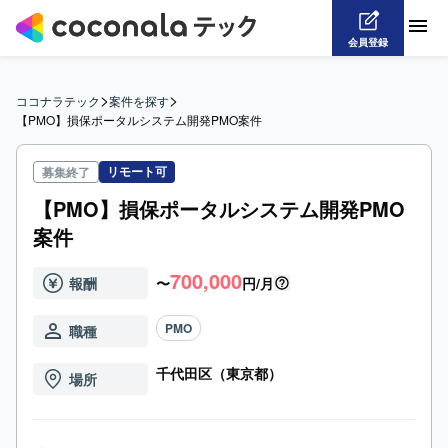
会員登録
>
>
ココナラテック
案件を探す
【PMO】損保ポータルシステム開発PMO案件
リモート可
募集終了
【PMO】損保ポータルシステム開発PMO
案件
700,000
報酬
〜
円/月
PMO
職種
千代田区（東京都）
場所