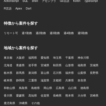
Actionscript
SQL
shell
アセンブラ
Go言語
Kotlin
TypeScript
R言語
Apex
Dart
特徴から案件を探す
リモート可
週1勤務
週2勤務
週3勤務
週4勤務
週5勤務
地域から案件を探す
東京都
大阪府
福岡県
愛知県
埼玉県
千葉県
神奈川県
北海道
青森県
岩手県
宮城県
秋田県
山形県
福島県
茨城県
栃木県
群馬県
新潟県
富山県
石川県
福井県
山梨県
長野県
岐阜県
静岡県
三重県
滋賀県
京都府
兵庫県
奈良県
和歌山県
鳥取県
島根県
岡山県
広島県
山口県
徳島県
香川県
愛媛県
高知県
佐賀県
長崎県
熊本県
大分県
宮崎県
鹿児島県
沖縄県
その他