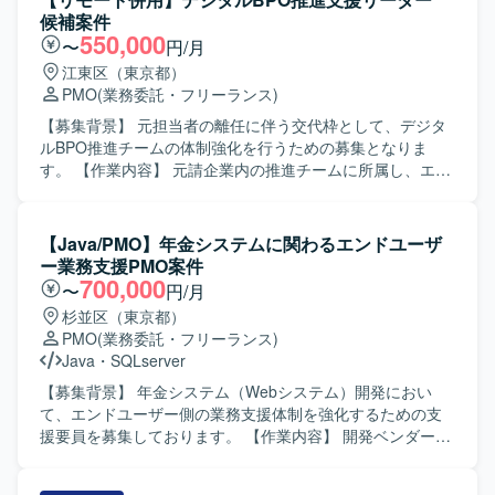
要件の資料化、課題管理、開発管理、ベンダー管理などを
候補案件
担当して頂きます。 また、RFPや課題検討に関する資料、
550,000
〜
円/月
QA質疑や仕様検討に関する各種資料の作成など、ドキュメ
江東区（東京都）
ンテーション業務も担って頂きます。 【求める人物像】 主
PMO
(業務委託・フリーランス)
体的に情報を取りに行き、関係者と円滑にコミュニケーシ
ョンを図りながらタスクを推進できる方を求めておりま
【募集背景】 元担当者の離任に伴う交代枠として、デジタ
す。 複数の施策が並走する状況下でも関係性を整理しなが
ルBPO推進チームの体制強化を行うための募集となりま
ら業務を進められる方、ドキュメント作成に積極的に取り
す。 【作業内容】 元請企業内の推進チームに所属し、エン
組める方にマッチしたポジションです。 【ポジションの魅
ド企業における間接部門の最適化プロジェクトを推進して
力】 大規模なWEBおよびスマホアプリ開発プロジェクトに
いただきます。各部門の関係者との会議設定や議事録作
おいて、上流から一連のプロジェクト推進に関わることが
成、導入サービスの説明および関連資料の作成、管理資料
【Java/PMO】年金システムに関わるエンドユーザ
できます。 業務・事業側とシステム側の両方と関わりなが
の更新、顧客へのサービス説明と質疑応答、全体スケジュ
ー業務支援PMO案件
ら、要件整理や仕様調整のスキルを高めることができる環
ールの管理、開発チームを含む関係各所との連携、定例会
700,000
〜
円/月
境です。 【開発環境】 WEBおよびスマホアプリを対象とし
への参加と意見出し、問い合わせ対応など、プロジェクト
杉並区（東京都）
たシステム開発プロジェクトとなり、複数ベンダーが参画
推進に関わる調整業務全般をご担当いただきます。 【求め
PMO
(業務委託・フリーランス)
する環境での開発・管理体制となります。
る人物像】 顧客の業務内容を主体的に理解し、分かりやす
Java
・
SQLserver
いドキュメントへ落とし込める方を求めております。多部
署・多関係者と円滑にコミュニケーションを取りながら、
【募集背景】 年金システム（Webシステム）開発におい
自ら課題を見つけて行動できる能動性をお持ちの方にマッ
て、エンドユーザー側の業務支援体制を強化するための支
チするポジションです。また、役職者クラスのステークホ
援要員を募集しております。 【作業内容】 開発ベンダーが
ルダーに対しても臆することなく説明や折衝ができる方を
作成した見積資料、WBS、設計書、テストエビデンス、各
歓迎いたします。 【ポジションの魅力】 エンド企業におけ
種報告書などの成果物を確認し、改善点の指摘や是正・効