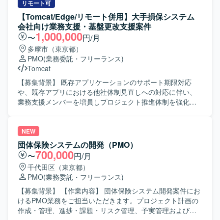
る間接部門の最適化という、全社的な業務改善に直結する
率化の提案を行っていただきます。 また、プロジェクト運
リモート可
プロジェクトの推進をリーダークラスとして経験いただけ
営における進捗状況の確認や課題・懸案の整理を行い、お
【Tomcat/Edge/リモート併用】大手損保システム
ます。複数部門との調整やサービス導入のフロント対応を
客様および開発ベンダーに対して課題解決に向けた支援を
会社向け業務支援・基盤更改支援案件
通じて、ドキュメンテーションスキルやマネジメントスキ
実施していただきます。 加えて、エンドユーザーが作成す
1,000,000
〜
円/月
ル、業務改善に関する知見を幅広く習得・発揮できる環境
る各種報告資料などのドキュメント作成支援も行っていた
多摩市（東京都）
です。 【開発環境】 ドキュメント作成や説明資料作成にお
だきます。 なお、エンドユーザー（発注者側）支援作業と
PMO
(業務委託・フリーランス)
いて、ExcelおよびPowerPointなどのオフィスツールを利用
なるため、ご自身での設計・製造・テストなどの開発作業
Tomcat
いたします。
は発生いたしません。 【求める人物像】 関係者との円滑な
コミュニケーションを取りながら、主体的に課題を発見し
【募集背景】 既存アプリケーションのサポート期限対応
改善提案ができる方を求めております。 また、論理的な思
や、既存アプリにおける他社体制見直しへの対応に伴い、
考力を持ち、分かりやすい資料作成や説明ができる方にご
業務支援メンバーを増員しプロジェクト推進体制を強化す
活躍いただける環境です。 【ポジションの魅力】 大規模な
るための募集です。2017年頃より継続して参画している担
年金システムにおけるエンドユーザー側の立場でプロジェ
当部門において、業務支援体制を拡充する必要がある状況
クト全体を俯瞰しながら、品質向上や効率化に直接貢献で
です。 【作業内容】 社内向け・代理店向けシステムを対象
NEW
きるポジションです。 開発ベンダーとの折衝やプロジェク
とした業務支援として、担当システムの運用支援や開発プ
団体保険システムの開発（PMO）
ト運営支援を通じて、PMOとしての経験をさらに深めてい
ロジェクト推進を、お客様社員と並走しながら実施してい
700,000
〜
円/月
ただけます。 【開発環境】 年金向けWebシステムを対象と
ただきます。既存アプリケーションで利用しているTomcat
千代田区（東京都）
したJavaおよびSQLベースのシステム開発プロジェクトに
9.0のサポート期限を踏まえたTomcat 10.1へのバージョン
PMO
(業務委託・フリーランス)
おける成果物をレビューする環境となっております。
アップ対応や、現在IEモードで利用しているアプリケーシ
ョンのEdge対応（モダナイゼーション）に関する業務支援
【募集背景】 【作業内容】 団体保険システム開発案件にお
を行っていただきます。開発業務そのものは担当せず、プ
けるPMO業務をご担当いただきます。プロジェクト計画の
ロジェクトの推進や関係者との調整を中心にご対応いただ
作成・管理、進捗・課題・リスク管理、予実管理および報
きます。 【求める人物像】 自走して業務を進められる方を