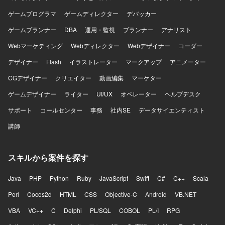
ゲームプログラマ
ゲームディレクター
デバッカー
ゲームプランナー
DBA
運用・監視
プランナー
アナリスト
Webマーケティング
Webディレクター
Webデザイナー
コーダー
デザイナー
Flash
イラストレーター
マークアップ
アニメーター
CGデザイナー
クリエイター
動画編集
マーケター
ゲームデザイナー
ライター
UI/UX
オペレーター
ヘルプデスク
サポート
コールセンター
事務
社内SE
データサイエンティスト
講師
スキルから案件を探す
Java
PHP
Python
Ruby
JavaScript
Swift
C#
C++
Scala
Perl
Cocos2d
HTML
CSS
Objective-C
Android
VB.NET
VBA
VC++
C
Delphi
PL/SQL
COBOL
PL/I
RPG