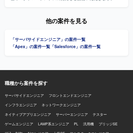
期待できます。 【開発環境】 Salesforceを中心としたワー
JavaでのWebシステム開発を中心に、状況に応じて新契約
クフロー基盤上での開発環境となります。
WFLや事務系システム（VBA系）の対応なども幅広く柔軟
にご対応いただきます。 【求める人物像】 JavaでのWebシ
他の案件を見る
ステム開発において、一連の工程を自走して対応できる方
を求めております。状況に応じて周辺システムにも柔軟に
対応いただける方ですと望ましいです。 【ポジションの魅
「サーバサイドエンジニア」の案件一覧
力】 金融系の大規模なワークフローシステム開発に携わる
ことができ、保全業務や新契約に関連する業務知識を習得
「Apex」の案件一覧
「Salesforce」の案件一覧
しながら、Javaを中心としたアプリケーション開発スキル
を高めていただけます。 【開発環境】 Javaを用いたWebシ
ステム開発環境となり、状況によりVBA系の事務システム
にもご対応いただきます。
職種から案件を探す
サーバサイドエンジニア
フロントエンドエンジニア
インフラエンジニア
ネットワークエンジニア
ネイティブアプリエンジニア
サーバーエンジニア
テスター
ゲームエンジニア
LAMP系エンジニア
PL
汎用機
ブリッジSE