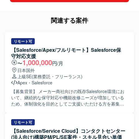
関連する案件
リモート可
【Salesforce/Apex/フルリモート】Salesforce保
守対応支援
1,000,000
〜
円/月
日本国外
上級SE
(業務委託・フリーランス)
Apex
・
Salesforce
【募集背景】 メーカー商社向けの既存Salesforce環境にお
いて、継続的な保守対応や機能改修ニーズが増加している
ため、体制強化を目的としてご支援いただける方を募集し
ております。 【作業内容】 ・既存Salesforce環境
（ServiceCloud, SalesCloud, Classic環境など）に対する保
守対応や問合せ対応を行っていただきます。 ・顧客との週
リモート可
次定例ミーティングに参加し、方針のすり合わせや課題整
【Salesforce/Service Cloud】コンタクトセンター
理、対応内容の説明を実施していただきます。 ・既存機能
(法人向け)構築PM/PL/SE案件・スキル見合い単価