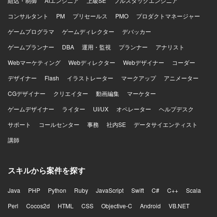
組込・制御
AIエンジニア
上級SE
フルスタックエンジニア
コンサルタント
PM
プリセールス
PMO
プロダクトマネージャー
ゲームプログラマ
ゲームディレクター
デバッカー
ゲームプランナー
DBA
運用・監視
プランナー
アナリスト
Webマーケティング
Webディレクター
Webデザイナー
コーダー
デザイナー
Flash
イラストレーター
マークアップ
アニメーター
CGデザイナー
クリエイター
動画編集
マーケター
ゲームデザイナー
ライター
UI/UX
オペレーター
ヘルプデスク
サポート
コールセンター
事務
社内SE
データサイエンティスト
講師
スキルから案件を探す
Java
PHP
Python
Ruby
JavaScript
Swift
C#
C++
Scala
Perl
Cocos2d
HTML
CSS
Objective-C
Android
VB.NET