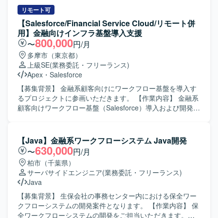
プリケーション開発に携わっていただきます。Salesforce
だきたいと考えております。長期的な参画を前提に、継続
ApexやAura、もしくはJavaによるWebアプリケーションの
リモート可
的な改善提案や業務理解の深化に取り組んでいただける方
知見を生かし、画面機能を中心とした設計・開発・テスト
【Salesforce/Financial Service Cloud/リモート併
を歓迎いたします。 【ポジションの魅力】 法人向けコンタ
を担当していただきます。6月以降は特に開発作業がメイン
用】金融向けインフラ基盤導入支援
クトセンター領域において、Salesforce Service Cloudや
となり、仕様を踏まえた実装および単体・結合テストを自
800,000
〜
円/月
Data Cloud / Agentforceなどの最新機能を活用した構築プロ
走して進めていただきます。 【求める人物像】 与えられた
多摩市（東京都）
ジェクトに上流から参画できる環境です。PM/PL/SEそれぞ
タスクを独力でやり切る主体性をお持ちの方を求めていま
上級SE
(業務委託・フリーランス)
れのポジションで、大規模案件の推進経験や外部連携を含
す。周囲とコミュニケーションを取りながら、仕様理解や
Apex
・
Salesforce
む統合案件の知見を深めながら、長期的な視点でキャリア
設計意図を踏まえて開発を進められる方、金融ドメインに
形成に取り組んでいただけます。 【開発環境】 Salesforce
対しても学習意欲を持って取り組んでいただける方が望ま
【募集背景】 金融系顧客向けにワークフロー基盤を導入す
Service Cloudを中心とした構成にて、CTIや外部システム
しいです。 【ポジションの魅力】 大規模なメガバンク向け
るプロジェクトに参画いただきます。 【作業内容】 金融系
とのAPI・SSO・バッチ連携などを含む環境での構築・開発
システム開発に参画することで、金融業界特有の業務知識
顧客向けワークフロー基盤（Salesforce）導入および開発支
を行います。
と、Salesforceを中心としたクラウドアプリケーション開発
援業務を担当していただきます。お客様との要件調整から
のスキルを同時に習得していただけます。画面開発の比重
調査、開発（基本設計、詳細設計）、テスト、リリースま
が高いため、ユーザー体験を意識した設計・実装の経験を
で一連の工程をご担当いただきます。 【求める人物像】 自
【Java】金融系ワークフローシステム Java開発
積むことができ、将来的なフルスタック志向のキャリアに
ら進んでコミュニケーションを図りながら要件調整ができ
630,000
〜
円/月
もつながるポジションです。 【開発環境】 Salesforceを基
る方を求めています。想定される作業を一人称で遂行で
柏市（千葉県）
盤とした環境で、ApexやAuraなどの機能を用いたWebアプ
き、新しい業務についても積極的に学びキャッチアップい
サーバサイドエンジニア
(業務委託・フリーランス)
リケーション開発を行います。帳票はSVF Cloudを利用し、
ただける方にマッチするポジションです。 【ポジションの
Java
アジャイル開発のプラクティスを取り入れた進め方を想定
魅力】 金融業界向けのSalesforce案件に携わることで、
しています。
Financial Service Cloudをはじめとした金融領域特有の知見
【募集背景】 生保会社の事務センター内における保全ワー
を深めていただけます。要件調整からリリースまで幅広い
クフローシステムの開発案件となります。 【作業内容】 保
工程を経験できるため、上流工程スキルや折衝力の向上も
全ワークフローシステムの開発をご担当いただきます。