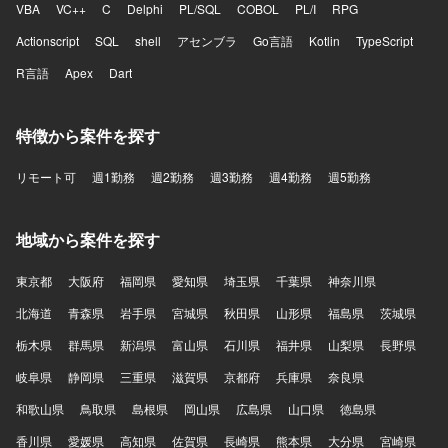
VBA
VC++
C
Delphi
PL/SQL
COBOL
PL/I
RPG
Actionscript
SQL
shell
アセンブラ
Go言語
Kotlin
TypeScript
R言語
Apex
Dart
特徴から案件を探す
リモート可
週1勤務
週2勤務
週3勤務
週4勤務
週5勤務
地域から案件を探す
東京都
大阪府
福岡県
愛知県
埼玉県
千葉県
神奈川県
北海道
青森県
岩手県
宮城県
秋田県
山形県
福島県
茨城県
栃木県
群馬県
新潟県
富山県
石川県
福井県
山梨県
長野県
岐阜県
静岡県
三重県
滋賀県
京都府
兵庫県
奈良県
和歌山県
鳥取県
島根県
岡山県
広島県
山口県
徳島県
香川県
愛媛県
高知県
佐賀県
長崎県
熊本県
大分県
宮崎県