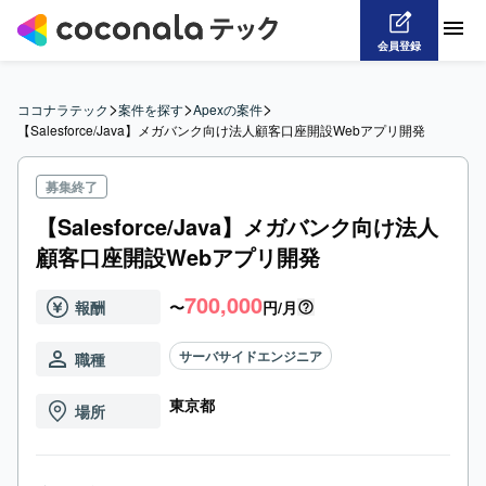
会員登録
>
>
>
ココナラテック
案件を探す
Apexの案件
【Salesforce/Java】メガバンク向け法人顧客口座開設Webアプリ開発
募集終了
【Salesforce/Java】メガバンク向け法人
顧客口座開設Webアプリ開発
700,000
報酬
〜
円/月
サーバサイドエンジニア
職種
東京都
場所