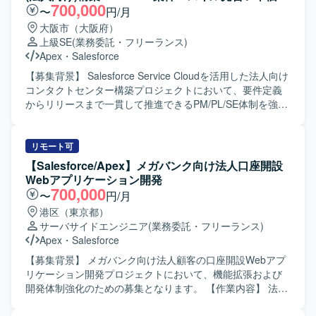
の仕様に関する質疑応答や、標準機能および軽微なApex、
700,000
〜
円/月
Visualforceを用いた機能改修を行っていただきます。 ・新
大阪市（大阪府）
規機能について、対応方針の検討から設計・実装・受け入
上級SE
(業務委託・フリーランス)
れまで一連の対応を担当していただきます。 ・その他、関
Apex
・
Salesforce
連する開発要件についても状況に応じて対応していただき
ます。 【求める人物像】 ・顧客とのコミュニケーションを
【募集背景】 Salesforce Service Cloudを活用した法人向け
通じて課題を整理し、自ら主体的に提案・推進していただ
コンタクトセンター構築プロジェクトにおいて、要件定義
ける方を求めております。 ・Salesforceに関する知識や経
からリリースまで一貫して推進できるPM/PL/SE体制を強化
験を活かしつつ、新しい機能や周辺サービスについても前
するための募集となります。 【作業内容】 PMとしては、
向きにキャッチアップしていただける方が望ましいです。
プロジェクト全体の進捗・課題・リスク管理、スケジュー
【ポジションの魅力】 ・Salesforceの複数クラウド
ル調整、顧客折衝、各種会議のファシリテート、メンバー
リモート可
（ServiceCloud, SalesCloud, Classic環境など）に関わるこ
管理、成果物レビューおよび品質・納期・スコープ管理を
【Salesforce/Apex】メガバンク向け法人口座開設
とで、幅広い機能・領域の知見を深めていただけます。 ・
ご担当いただきます。 PLとしては、業務要件整理、業務お
Webアプリケーション開発
顧客折衝から実装まで一貫して対応することで、上流工程
よび運用フロー設計、Salesforce機能設計・仕様調整、設計
700,000
〜
円/月
から開発までのスキルをバランスよく高めることができま
レビュー、開発メンバーの管理・フォロー、テスト計画や
港区（東京都）
す。 ・継続的な保守・改善を通じて、長期的な関係構築と
移行・リリース支援をご担当いただきます。 SEとしては、
サーバサイドエンジニア
(業務委託・フリーランス)
業務理解を深める経験を積んでいただけます。 【開発環
Salesforce機能の設定・開発、外部連携のSalesforce側対
Apex
・
Salesforce
境】 Salesforce（ServiceCloud, SalesCloud, Classic環
応、設計書などのドキュメント作成、テスト仕様書作成お
境）、Apex、Visualforce、AccountEngagement（旧
よびテスト実施、不具合対応、移行・リリース支援をご担
【募集背景】 メガバンク向け法人顧客の口座開設Webアプ
Pardot）などを利用した環境となっております。
当いただきます。 【求める人物像】 上流工程を自走でき、
リケーション開発プロジェクトにおいて、機能拡張および
設計から実装まで一貫して対応できる方を求めています。
開発体制強化のための募集となります。 【作業内容】 法人
能動的に日本語でコミュニケーションを取りながら、関係
顧客の口座開設を申し込むためのSalesforceベースのWebア
者と連携し主体的に課題解決に取り組める方にご活躍いた