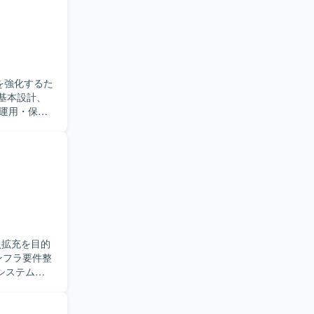
を強化するた
運用・保守
バーサイド
計も実施し
計やインフ
方が望まし
プレおよび
験も積むこ
員拡充を目的
システムや
観点での確
料や説明資
ただきま