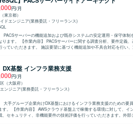
tgreSQL】PACSサーバーサイドアーキテクト
,000
円/月
（東京都）
イドエンジニア
(業務委託・フリーランス)
SQL
】 PACSサーバーの機能追加および既存システムの安定運用・保守体制
ーバーに関する調査分析、要件定義、基本設計、
行っていただきます。 施設要望に基づく機能追加や不具合対応を行い、
てご担当いただきます。 オンプレまたはクラウド環境を前提としたサー
チャ設計や、非機能要件（性能・可用性・セキュリティ）を考慮した設
ニケーションを取りながら、複数チ
】DX基盤 インフラ業務支援
間での調整を主体的に進められる方を求めています。 サーバーサイド設
,000
円/月
見を活かしながら、安定稼働と機能拡張の両立に取り組んでいただける
区（大阪府）
アーキテクトとして上流工程から一貫して携わることができます。 オン
エンジニア
(業務委託・フリーランス)
方の知見を活かしつつ、非機能要件設計やインフラ寄りの構築・運用経
PostgreSQLを利用したサーバーサイドシス
】 大手グループ企業向けDX基盤におけるインフラ業務支援のための要
とした環境となります。
する環境に対して、インフラ要件整
成、セキュリティ、非機能要件の技術評価を行っていただきます。外部
社システムとの接続妥当性確認、ネットワークや認証、鍵管理等の基盤
や懸念点、推奨事項の整理を実施していただきます。また、レビュー資
キュメント作成、および顧客や関係部門との調整・説明対応もご担当い