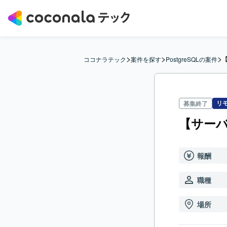
>
>
>
ココナラテック
案件を探す
PostgreSQLの案件
リ
募集終了
【サーバ
報酬
職種
場所