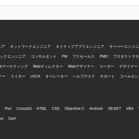
ども行っていただきます。 【求める人物像】 全体最適の観点から勘定系
連携、ネットワーク接続など、エンタープライズ向けの先進的なクラウ
構造を捉え、主体的に必要な作業タスクを洗い出し実行できる方を求め
発環境】 AWS（VPC、Subnet、NAT GW、IGW、VPC
滑にコミュニケーションを取りながら、要件整理や課題管理を着実に進
、Route 53、ALB、ECS on Fargate、ECR、Aurora PostgreSQL、RDS 
】 大規模な勘定系システムのメインフレームから
che、S3、EFS、CloudFront、ACM、AWS WAF v2、IAM、KMS、Secrets
ーキテクチャへの更改プロジェクトに超上流工程から参画でき、全体グ
、Security Hub、AWS Config、CloudTrail、AWS Shield、CloudWatc
基盤・方式の構造設計に深く関わることができます。PM補佐としてプ
ventBridge）、Terraform、AWS CDK、GitHub Actions、CodePipel
にも関与できるため、上流工程スキルとマネジメントスキルの双方を高
inによるSSO連携、SAML/OIDCによる認証連携などの環境で作業いただ
ニア
ネットワークエンジニア
ネイティブアプリエンジニア
サーバーエンジニ
DB、INTERSTAGE、PostgreSQL、開発言語：YPS-COBOL、JCL、SHE
ックエンジニア
コンサルタント
PM
プリセールス
PMO
プロダクトマネ
ml、jsp、ファイル送受信：HULFTになります。
ebマーケティング
Webディレクター
Webデザイナー
コーダー
デザイナー
ナー
ライター
UI/UX
オペレーター
ヘルプデスク
サポート
コールセン
Perl
Cocos2d
HTML
CSS
Objective-C
Android
VB.NET
VBA
ex
Dart