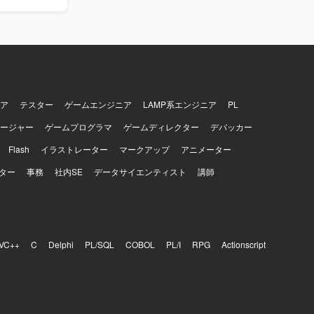
ドアーキテ
ています。
めていただ
Proxy、
 Manager、
ランドデザ
h、SNS、
ロジェクトマ
ine、
めることが
きます。
ア
テスター
ゲームエンジニア
LAMP系エンジニア
PL
LL、Java、
ージャー
ゲームプログラマ
ゲームディレクター
デバッカー
Flash
イラストレーター
マークアップ
アニメーター
ター
事務
社内SE
データサイエンティスト
講師
VC++
C
Delphi
PL/SQL
COBOL
PL/I
RPG
Actionscript