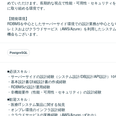
めていただけます。長期的な視点で性能・可用性・セキュリティを
に取り組める環境です。

【開発環境】

RDBMSを中心としたサーバーサイド環境での設計業務が中心とな
レミスおよびクラウドサービス（AWS/Azure）を利用したシステ
機会もございます。
PostgreSQL
■必須スキル：
・サーバーサイドの設計経験（システム設計/DB設計/API設計）10
・基本設計書/詳細設計書の作成経験

・RDBMSの設計/運用経験

・非機能要件（性能・可用性・セキュリティ）の設計経験
■歓迎スキル：
・医療ITシステム製品に関する知見

・オンプレ環境のインフラ設計経験

・クラウドサービスの実務経験（AWS/Azureいずれか）
