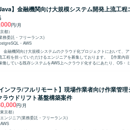
/Java】金融機関向け大規模システム開発上流工程
めております。関係者と調整しながら、一人称で資料作成や説明対応がで
集
関係者に対してもリスクや推奨事項を分かりやすく説明できる方を想定
,000
経験が浅い場合でも、既存のインフラ経験を活かしてキャッチアップでき
円/月
わることがで
京都）
ド基盤SEや技術調整SEとしての経験を積むことができます。構築作業
(業務委託・フリーランス)
技術評価、関係者調整など上流寄りの業務を通じて、インフラアーキテ
ostgreSQL
・
AWS
機能要件に関する知見を広く深く身につけていただけます。 【開発環境】 AWS
】 金融機関向け大規模システムのクラウド化プロジェクトにおいて、ア
盤を中心としたインフラ環境となります。ネットワーク、認証、鍵管理
程を担っていただけるエンジニアを募集しております。 【作業内容】 オンプレ
ィや、外部システムとの接続を含む構成評価に携わっていただきます。
稼働している既存システムをAWS上へクラウド化するにあたり、OS・
アップ対応や、DBをOracleからPostgreSQLへ変更するプロジェク
。アプリケーション側の要件定義や設計をご対応いただき、要件定義書
キュメント作成やQA表の更新を行っていただきます。ご志向や評価に
応いただく場合もございます。 【求める人物像】 Webアプリケーション
/インフラ/フルリモート】現場作業者向け作業管理
て豊富な経験をお持ちで、要件定義から設計まで主体的に推進できる方
Sクラウドリフト基盤構築案件
ームで円滑にコミュニケーションを取りながら課題を整理し、周囲と協
80,000
にマッチするポジションとなります。 【ポジションの魅力】 大規模な金融
円/月
ステムのクラウド移行プロジェクトに上流工程から関わることができ、
東京都）
流フェーズの経験を深めていただけます。オンプレミスからAWSへの移
エンジニア
(業務委託・フリーランス)
からPostgreSQLへのDB移行など、モダナイズ案件の経験を積んでいただ
・
AWS
 AWS上でのクラウド環境を前提としたシステム構成となり、DBはOrac