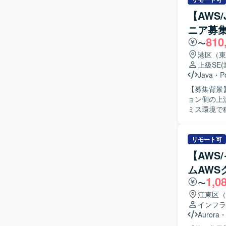
す。 【求める人物像】 インフラ基盤全体を理解し、技術的な観点からリスクや懸念点を整理で
【AWS
きる方を求
ニア募
詳しくない
810
す。AWS
〜
いたします。 【ポジションの魅力】 DX基盤におけるインフラ上流工程に深く関
港区（東
き、クラウ
上級SE
要件定義や
Java
・
P
キュリティ、非
【募集背景
クラウド基
ョン側の上流工
セキュリテ
ミス環境で
のバージョン
ただきます
書などのド
リモート可
やテスト工程までご対
【AWS
開発におい
ムAW
ります。チ
1,0
解決に取り組める方
〜
機関向けシ
江東区（
設計など上
インフラ
Oracle
Aurora
【開発環境】