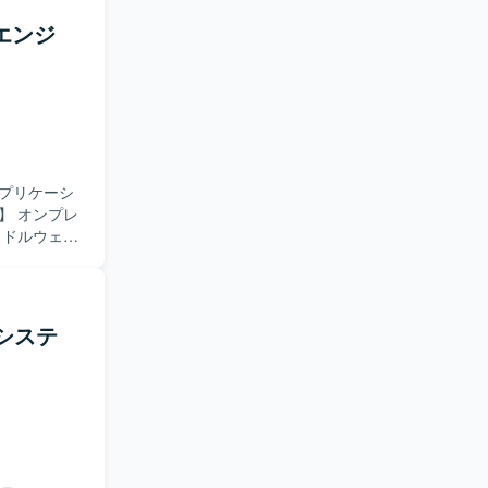
エンジ
き、ITに
しておりま
る方を歓迎
だけでなく、
クチャやセ
プリケーシ
などの基盤
ミドルウェア
トに参画してい
および設計
応じて、実装
システ
を求めてお
力して問題
要件定義や
行や、
ける環境です。
leから