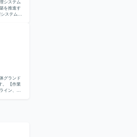
理システム
ション実装や
構築を推進す
S基盤の設
や性能、拡張
トワークや
とし込んで
計、ECS
Cacheなどを
Hub、
IaC実装、
CDパイプライ
クラウド側
体グランド
などの運用
【作業
ライン、バ
コストのト
等の構造設計
きるコミュ
クト事前タ
を理解しつ
ッチ、DB/
するポジシ
、具体的な
よび整理、作
むことがで
び管理、開
るため、クラ
等）やデータ
ティサービ