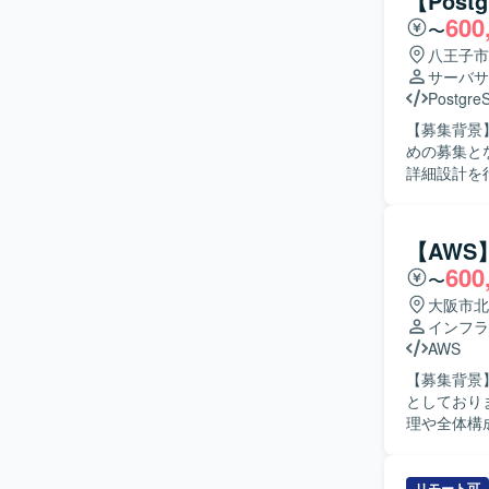
【Pos
600
〜
八王子市
サーバサ
Postgre
【募集背景
めの募集となります。 【作業内容】 PACSサ
詳細設計を
まで一貫し
アーキテク
ていただきます。 【求める人物像】 関係者と円滑にコミュ
【AWS
ームや製品
600
〜
ラ周りの知
いです。 【ポジションの魅力】 医療IT領域のPACSサーバーという専門性の高い分野で、サー
大阪市北
バーサイド
インフラ
クラウド双
AWS
とができる環境です。 【開発環境】 RDBMSとして
【募集背景
テムを対象
としております。 【作業内容】 AWSクラウド基盤上で稼働
理や全体構
グループ会
認、リスク
料などのド
リモート可