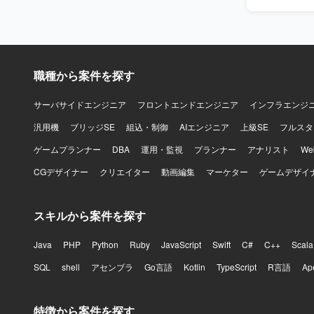
移行・切替作業実施な
ス群や認証
システムの
クチャに携わることができます。 【開
関係者と円
Endpoints
ける方が望ましいです。 【ポジションの魅力
ElastiCa
オープンア
GuardDuty
職種から案件を探す
イン策定や
SQS、SES、E
ネジメント
OneLog
できます。 【開発環境】 OS：富士通メインフレーム、ミドルウェア：AIM、SystemWaker、
サーバサイドエンジニア
フロントエンドエンジニア
インフラエンジ
DB：AIM/
汎用機
ブリッジSE
組込・制御
AIエンジニア
上級SE
フルスタ
SQL、ht
ゲームプランナー
DBA
運用・監視
プランナー
アナリスト
W
CGデザイナー
クリエイター
動画編集
マーケター
ゲームデザイ
スキルから案件を探す
Java
PHP
Python
Ruby
JavaScript
Swift
C#
C++
Scala
SQL
shell
アセンブラ
Go言語
Kotlin
TypeScript
R言語
Ap
特徴から案件を探す