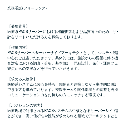
業務委託(フリーランス)
【募集背景】

医療系PACSサーバーにおける機能拡張および品質向上のため、サ
計をリードいただける方を募集しております。

【作業内容】

PACSサーバーのサーバーサイドアーキテクトとして、システム設
中心にご担当いただきます。具体的には、施設からの要望に伴う機
合対応における調査・分析、基本設計・詳細設計、保守・運用フェ
観点からの支援などを行っていただきます。

【求める人物像】

医療系システムに関心を持ち、関係者と連携しながら主体的に設計
できる方を求めております。複数チームや関係部署との調整を円滑
コミュニケーション力をお持ちの方にマッチする環境です。

【ポジションの魅力】

医療現場で利用されるPACSシステムの中核となるサーバーサイド
とができ、高い信頼性や性能が求められる領域でアーキテクトとし