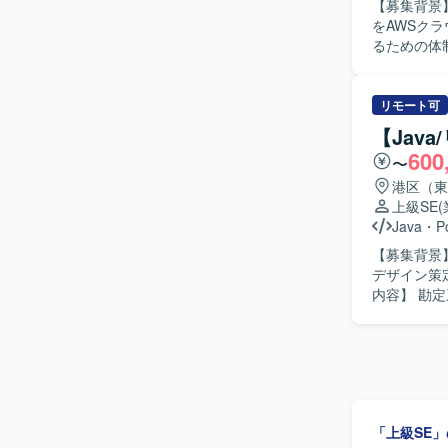
【募集背景
Postgr
をAWSク
テスト工程
るための体制強化を行う
AWSクラ
計、IaC
性、セキュ
リモート可
コンテナ基
【Jav
いただきま
600
〜
on Farga
用いたデータ
港区（東
Config、
上級SE
GitHub 
Java
・
P
ン構築も担
【募集背景
ネットワー
デザイン策
設計も行っていただきます。 【求める
内容】 勘
一人で完結
ッチ、DB
レードオフ
など超上流
ニケーショ
スクとして
つ、AWS
運用設計、
ョンです。 【ポジションの魅力】 大手鉄道会社向けの高可用性かつ高セキュリティが求められ
作業スケジ
る基盤を、
業スケジュ
きます。非
「上級SE
発者への仕
ウドアーキ