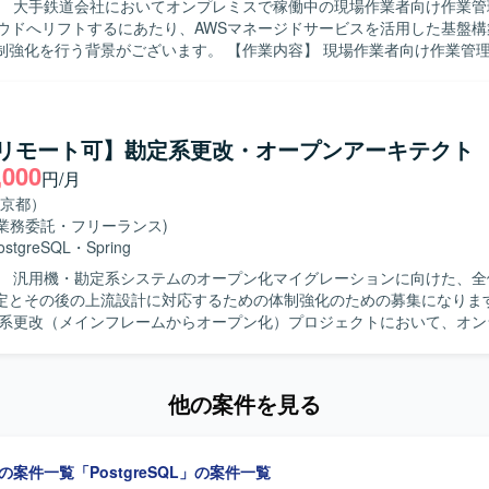
】 大手鉄道会社においてオンプレミスで稼働中の現場作業者向け作業管
eSQLへ移行していく想定です。志向や評価によりJavaを用いたアプリケー
ラウドへリフトするにあたり、AWSマネージドサービスを活用した基盤
にも携わっていただく場合がございます。
背景がございます。 【作業内容】 現場作業者向け作業管理システムの
ウドリフトにおいて、基盤チームの一員として非機能要件の整理からAW
実装、運用設計までを一気通貫で担当いただきます。具体的には、可用性
リティ、運用、コストなどの非機能要件を整理し、それらを根拠にネッ
盤、データベース、認証連携、監視やバックアップなどの基盤設計に落
a/リモート可】勘定系更改・オープンアーキテクト
す。VPCやサブネット、NAT、VPCエンドポイントなどのネットワーク設
,000
円/月
teを用いたコンテナ基盤設計、Aurora PostgreSQLやRDS Proxy、Elasti
基盤設計を行っていただきます。また、WAFやGuardDuty、Security 
京都）
IAM、KMSなどを用いたセキュリティ設計、TerraformやAWS CDKによる
(業務委託・フリーランス)
ActionsやCodePipeline等を用いたコンテナビルドからデプロイまでのCI/
ostgreSQL
・
Spring
当いただきます。さらに、オフィスネットワークとクラウドを接続する
】 汎用機・勘定系システムのオープン化マイグレーションに向けた、全
ク設定や、障害対応、バックアップおよびリストア、権限、コスト監視
定とその後の上流設計に対応するための体制強化のための募集になります。 
人物像】 非機能要件から設計、IaC実装、運用設計まで
定系更改（メインフレームからオープン化）プロジェクトにおいて、オン
できる自走力をお持ちの方を求めております。セキュリティ、可用性、
、運用を含む全体グランドデザイン策定を行います。また、基盤や方式
を判断できる設計センスをお持ちで、顧客や開発、運用の間を橋渡しで
工程を担当し、その後の上流設計にも着手していただきます。プロジェ
ン力を発揮いただける方を想定しております。オンプレミス資産の制約
、全体グランドデザイン策定チームに参画し、専門分野（オンライン、バ
マネージドサービスへ適切に置き換える設計判断力をお持ちの方にマッチ
他の案件を見る
基盤）ごとに作業を遂行していただきます。グランドデザイン策定後は
ュールやタスクを担当していただきます。PM補佐として、要件検討お
AWSマネージドサービスを中心にゼロから設計し構築していく経験を積
ールの検討・作成・管理、課題管理などのプロジェクト資料の作成およ
機能要件定義から設計、IaC実装、運用設計まで幅広い工程に関与でき
」の案件一覧
「PostgreSQL」の案件一覧
様説明からQA対応、テスト作業（結合、総合、リグレッションテスト
テクトとしてのスキルを総合的に高めていただけます。また、セキュリ