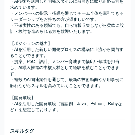
・AI技術を活用した開発スタイルに前向きに取り組める方を
求めています。

・メンバーへの指示・指導を通じてチーム全体を牽引できる
リーダーシップをお持ちの方が望ましいです。

・不確実性のある領域でも、自ら情報収集しながら柔軟に設
計・検討を進められる方を歓迎いたします。

【ポジションの魅力】

・AIを活用した新しい開発プロセスの構築に上流から関与す
ることができます。

・提案、PoC、設計、メンバー育成まで幅広い領域を担当
し、AI導入推進の中核人材として経験を積むことができま
す。

・複数のAI関連案件を通じて、最新の技術動向や活用事例に
触れながらスキルを高めていくことができます。

【開発環境】

・AIを活用した開発環境（言語例：Java、Python、Rubyな
ど）を想定しております。
スキルタグ