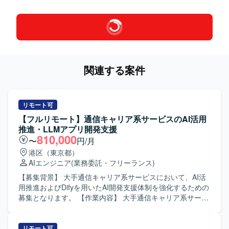
関連する案件
リモート可
【フルリモート】通信キャリア系サービスのAI活用
推進・LLMアプリ開発支援
810,000
〜
円/月
港区（東京都）
AIエンジニア
(業務委託・フリーランス)
【募集背景】 大手通信キャリア系サービスにおいて、AI活
用推進およびDifyを用いたAI開発支援体制を強化するための
募集となります。 【作業内容】 大手通信キャリア系サービ
スの開発プロジェクトに参画し、利用環境やセキュリティ
要件の制約下でAI駆動開発を実現するための技術検証や課
題解決を推進していただきます。ローカル開発環境の構築
リモート可