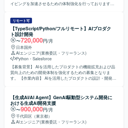
す。ローカル開発環境上での実装・検証を行い、AIテスト
つ、マネジメント補佐も経験できるため、テックリードや
イピングを加速させるための体制強化を行っております。
や評価ツールを用いて品質検証を実施いたします。API連携
PM志向の方にとってスキルの幅を広げられる環境です。
【作業内容】 事業部へのヒアリングを通じて業務課題を構
やプロンプトおよびワークフロー設計を通じて、AIアプリ
【開発環境】 Javaを中心とした業務アプリケーション開発
造化し、要件定義まで一気通貫で推進していただきます。
ケーションの機能拡張や改善に取り組んでいただきます。
環境において、生成AIツール（OpenAI系・Copilot等）や
生成AIやLLMを活用したPoCの設計や、RAGやAIエージェ
リモート可
CI/CDツールを組み合わせた開発プロセスを想定していま
ントを用いたプロトタイプ開発を担当していただきます。
【TypeScript/Python/フルリモート】AIプロダク
す。
あわせて、技術選定や検証設計、評価指標の設定およびレ
ト設計開発
ポーティングも行っていただきます。 【求める人物像】 事
720,000
〜
円/月
業部門と協働しながら課題の本質を見極め、自ら主体的に
日本国外
要件定義からプロトタイピングまで推進できる方を求めて
AIエンジニア
(業務委託・フリーランス)
おります。新しい技術やツールへのキャッチアップが速
Python
・
Salesforce
く、仮説検証を高速に回しながら価値提供につなげられる
方が望ましいです。 【ポジションの魅力】 全社横断で複数
【募集背景】 AIを活用したプロダクトの機能拡充および品
の事業部と関わりながら、0→1フェーズのAIプロダクト創
質向上のための開発体制を強化するための募集となりま
出に深く関与していただけます。生成AIやLLM、RAG、AI
す。 【作業内容】 AIを活用したプロダクトの設計・開発を
エージェントといった最先端技術を用いたプロトタイピン
担当していただきます。ある程度設計は固まっています
グに専念できる環境で、PoCを通じてインパクトの大きい
が、AI開発の知見を活かした提案を行いながら開発してい
業務改善や新しいビジネス価値の創出に貢献していただけ
くスタイルとなります。設計、開発、テスト、リリースま
【生成AI/AI Agent】GenAI駆動型システム開発に
ます。 【開発環境】 生成AI／LLM、RAG、AIエージェン
で一連の工程をご担当いただきます。具体的には、AI連携
おける生成AI開発支援
ト、AWS／GCP／Azureなどのクラウドサービスを活用し
APIの開発、データ連携やバッチ処理、プロンプトの調整お
900,000
〜
円/月
たプロトタイピング環境を想定しております。
よび精度評価などを行っていただきます。 【求める人物
千代田区（東京都）
像】 AIを活用したプロダクト開発に強い関心を持ち、自ら
AIエンジニア
(業務委託・フリーランス)
積極的に提案しながら開発を進めていただける方を求めて