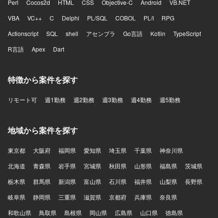
Perl
Cocos2d
HTML
CSS
Objective-C
Android
VB.NET
VBA
VC++
C
Delphi
PL/SQL
COBOL
PL/I
RPG
Actionscript
SQL
shell
アセンブラ
Go言語
Kotlin
TypeScript
R言語
Apex
Dart
特徴から案件を探す
リモート可
週1勤務
週2勤務
週3勤務
週4勤務
週5勤務
地域から案件を探す
東京都
大阪府
福岡県
愛知県
埼玉県
千葉県
神奈川県
北海道
青森県
岩手県
宮城県
秋田県
山形県
福島県
茨城県
栃木県
群馬県
新潟県
富山県
石川県
福井県
山梨県
長野県
岐阜県
静岡県
三重県
滋賀県
京都府
兵庫県
奈良県
和歌山県
鳥取県
島根県
岡山県
広島県
山口県
徳島県