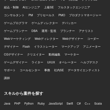
組込・制御
AIエンジニア
上級SE
フルスタックエンジニア
コンサルタント
PM
プリセールス
PMO
プロダクトマネージャー
ゲームプログラマ
ゲームディレクター
デバッカー
ゲームプランナー
DBA
運用・監視
プランナー
アナリスト
Webマーケティング
Webディレクター
Webデザイナー
コーダー
デザイナー
Flash
イラストレーター
マークアップ
アニメーター
CGデザイナー
クリエイター
動画編集
マーケター
ゲームデザイナー
ライター
UI/UX
オペレーター
ヘルプデスク
サポート
コールセンター
事務
社内SE
データサイエンティスト
講師
スキルから案件を探す
Java
PHP
Python
Ruby
JavaScript
Swift
C#
C++
Scala