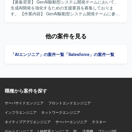
います。新しいツールや技術のキャッチアップに前向き
【募集背景】 GenAI駆動型システム開発チームにおいて、
で、柔軟に設計変更や改善に対応できる方が望ましいで
生成AI開発を強化するための支援要員を募集しておりま
す。 【ポジションの魅力】 AI連携APIやプロンプト設計な
す。 【作業内容】 GenAI駆動型システム開発チームに参画
ど、先端的なAI技術を活用したプロダクト開発に携わるこ
し、生成AIを活用したシステム開発およびその品質向上に
とができます。TypeScriptやPythonに加え、DifyやOpenAI
向けた各種支援業務を行っていただきます。システム開
APIといったツールを活用しながら、設計からリリースまで
発・品質管理の知見を活かしつつ、AI Agentやコーディング
他の案件を見る
一貫して関わることで、プロダクト開発の経験を広く積む
エージェントを利用した開発・検証を推進していただきま
ことができます。 【開発環境】 TypeScript（フロント）、
す。 【求める人物像】 エンタープライズ向けシステム開発
Python、Dify、OpenAI APIなどを利用した開発環境となり
において品質を意識した開発ができる方を求めておりま
「AIエンジニア」の案件一覧
「Salesforce」の案件一覧
ます。
す。新しい技術や生成AIに対して前向きにキャッチアップ
し、チームメンバーと連携しながら主体的に動いていただ
ける方を歓迎いたします。 【ポジションの魅力】 GenAI駆
動型の最先端システム開発に携わることで、生成AIやAI
Agentの実務レベルでの知見を深めていただけます。短期間
で集中的に生成AI関連の開発・検証経験を積むことがで
職種から案件を探す
き、今後のキャリア形成にもつながるポジションです。
【開発環境】 生成AIおよびAI Agentを活用したシステム開
発環境上での業務を行っていただきます。具体的なツール
サーバサイドエンジニア
フロントエンドエンジニア
やプラットフォームはプロジェクト内の標準に従っていた
インフラエンジニア
ネットワークエンジニア
だきます。
ネイティブアプリエンジニア
サーバーエンジニア
テスター
ゲームエンジニア
LAMP系エンジニア
PL
汎用機
ブリッジSE