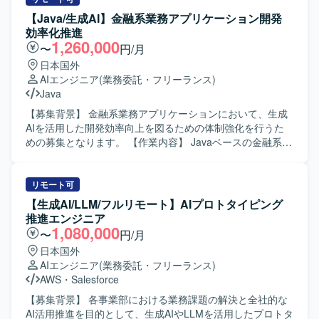
から、AI/LLMアプリケーションの開発、テストおよび評価
【Java/生成AI】金融系業務アプリケーション開発
までを一貫してご担当いただきます。既存プロジェクトの
効率化推進
引き継ぎを行い、その後の継続開発や改善対応を実施して
1,260,000
〜
円/月
いただきます。また、クライアントの運用方針やプロセス
日本国外
に沿った形でプロジェクトを推進し、要望の整理や調整を
AIエンジニア
(業務委託・フリーランス)
行いながら開発を進めていただきます。 【求める人物像】
Java
AI/LLM技術への関心が高く、新しいツールや手法を主体的
にキャッチアップしながら開発を推進できる方を求めてい
【募集背景】 金融系業務アプリケーションにおいて、生成
ます。ローカル環境構築やAIテスト・評価までを自走でき
AIを活用した開発効率向上を図るための体制強化を行うた
る技術力に加え、既存プロジェクトへのスムーズなキャッ
めの募集となります。 【作業内容】 Javaベースの金融系業
チアップと継続的な改善に取り組める方を歓迎いたしま
務アプリケーションの設計・開発を担当していただきま
す。クライアントとのコミュニケーションを通じて要件や
す。生成AI（OpenAI系・Copilot等）を活用し、コード生成
課題を整理し、柔軟かつ主体的に行動できる方が望ましい
やレビュー支援など、開発効率化施策の実装を推進してい
リモート可
です。 【ポジションの魅力】 大手通信キャリア系サービス
ただきます。また、PMやチームリーダーの補佐として、タ
【生成AI/LLM/フルリモート】AIプロトタイピング
において、生成AIやLLMを活用したアプリケーション開発
スク管理やチーム内外との連携を行っていただきます。
推進エンジニア
に深く関わることができるポジションです。利用環境やセ
【求める人物像】 新しい技術やツールを積極的に取り入
1,080,000
〜
円/月
キュリティ要件などの制約がある中で、AI駆動開発の実現
れ、自ら工夫して開発プロセスを改善していける方を求め
日本国外
に向けた技術検証や課題解決に取り組むことで、実践的な
ています。チームメンバーと円滑にコミュニケーションを
AIエンジニア
(業務委託・フリーランス)
知見を蓄積できます。Difyをはじめとした最新のAI開発ツー
取りながら、周囲と協力してプロジェクトを前に進められ
AWS
・
Salesforce
ルや評価手法を活用しながら、AIエンジニアとしてのスキ
る方が望ましいです。 【ポジションの魅力】 金融系の安定
ルを高めていただけます。 【開発環境】 Difyや各種LLMを
した領域で、生成AIを実務開発に組み込む先進的な取り組
【募集背景】 各事業部における業務課題の解決と全社的な
用いた生成AIアプリケーション開発環境を利用いたしま
みに関わることができます。設計から実装までを主導しつ
AI活用推進を目的として、生成AIやLLMを活用したプロトタ