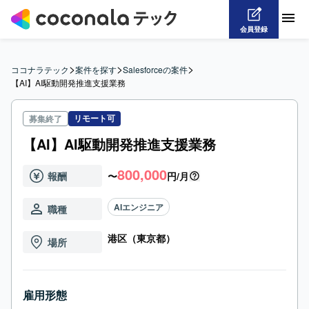
会員登録
>
>
>
ココナラテック
案件を探す
Salesforceの案件
【AI】AI駆動開発推進支援業務
リモート可
募集終了
【AI】AI駆動開発推進支援業務
800,000
報酬
〜
円/月
AIエンジニア
職種
港区（東京都）
場所
雇用形態