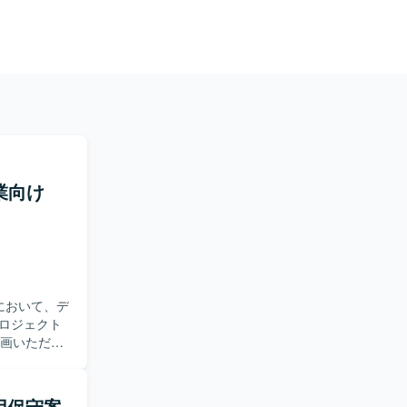
業向け
において、デ
ロジェクト
参画いただき
いて働きや
s運用保守案