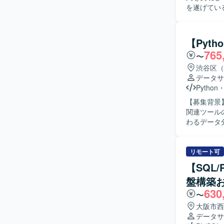
を遂げてい
けた拡大フ
ェクトを牽引できる人材を
造化し、独
【Pyth
データを感
765
〜
可能となる
ションパー
渋谷区（
高度化にも
データサ
BIダッシ
Python
連携しながら
【募集背景
人物像】 
関連ツールの運用・
計できる方
わるデータ
視しながら
する各種ツ
ッシュボー
トラブルシューテ
るマインド
や周辺シス
リモート可
トを進められる協調性も重
ションを取
【SQL/
の立ち上げ
【ポジショ
構築といっ
盤構築
ルの運用・
境で、プロ
630
流まで一貫し
〜
す。データ
境】 Pyt
大阪市西
グの経験を積める点も魅力です。 【開発
ッチ実行環境の
データサ
い、Front
ェクト管理ツ