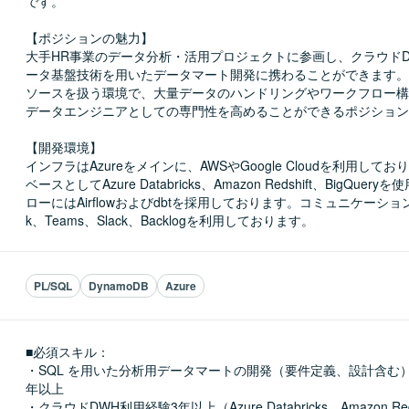
です。

【ポジションの魅力】

大手HR事業のデータ分析・活用プロジェクトに参画し、クラウド
ータ基盤技術を用いたデータマート開発に携わることができます。
ソースを扱う環境で、大量データのハンドリングやワークフロー構
データエンジニアとしての専門性を高めることができるポジション
【開発環境】

インフラはAzureをメインに、AWSやGoogle Cloudを利用して
ベースとしてAzure Databricks、Amazon Redshift、BigQue
ローにはAirflowおよびdbtを採用しております。コミュニケーションに
k、Teams、Slack、Backlogを利用しております。
PL/SQL
DynamoDB
Azure
■必須スキル：
・SQL を用いた分析用データマートの開発（要件定義、設計含む
年以上

・クラウドDWH利用経験3年以上（Azure Databricks、Amazon Reds