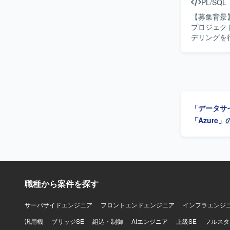
PL/SQL
AWSを中心に
おります。周辺
【募集背景】
OpenAI AP
プロジェクトに参画いただきます
Devin
デリングを
化と改善、
インの設計
す。成果物の
物像】 指
面のみなら
かつ円滑にコミ
「データサ
タアナリテ
化を通じて
「Azure
ELTパイ
ができます。 【開発環境】 dbtやSQL、Python等を用いたデータ変換およびパ
を行います
職種から案件を探す
サーバサイドエンジニア
フロントエンドエンジニア
インフラエンジ
汎用機
ブリッジSE
組込・制御
AIエンジニア
上級SE
フルスタ