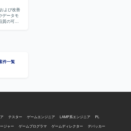
構成管理を行って
ており、
築および改善
usiness、
品質の可視
LTパイプラ
いただきま
ます。技術
部署と丁寧
の案件一覧
向上や標準
やETL／
を深めること
ア
テスター
ゲームエンジニア
LAMP系エンジニア
PL
ージャー
ゲームプログラマ
ゲームディレクター
デバッカー