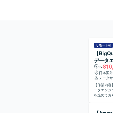
リモート可
【Big
データ
810
〜
日本国外
データサ
【作業内容
ータエンジ
を進めてお
ます。 【ポジションの魅力】 ・フルリモート案件ですので、リラックスした状態で勤務するこ
とができま
すいとお話を伺っております。 【開発環境】
【Azur