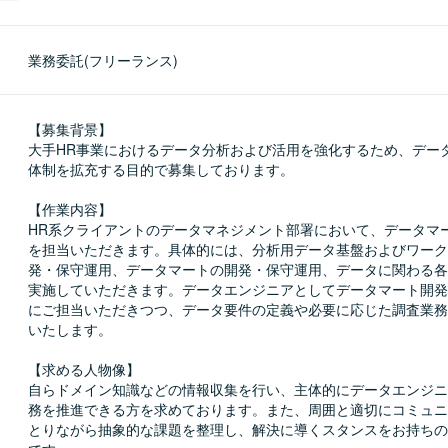
業務委託(フリーランス)
【募集背景】

大手HR事業におけるデータ分析および活用を強化するため、デー
体制を拡充する目的で募集しております。

【作業内容】

HR系クライアントのデータマネジメント部署において、データマ
を担当いただきます。具体的には、分析用データ基盤およびワーク
発・保守運用、データマートの開発・保守運用、データに関わる各
実施していただきます。データエンジニアとしてデータマート開発
にご担当いただきつつ、データ要件の定義や必要に応じた調査業務
いたします。

【求める人物像】

自らドメイン知識などの情報収集を行い、主体的にデータエンジニ
務を推進できる方を求めております。また、周囲と適切にコミュニ
とりながら抽象的な課題を整理し、解決に導くスタンスをお持ちの