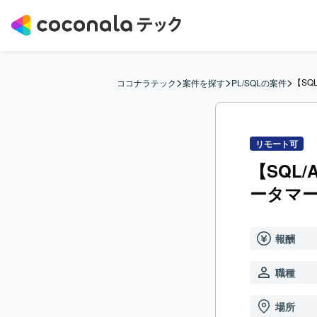
>
>
>
【SQ
ココナラテック
案件を探す
PL/SQLの案件
リモート可
【SQL/
ータマ
報酬
職種
場所