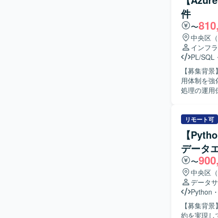
GitHub
件
810
〜
中央区（
インフラ
PL/SQL
【募集背景
用体制を強化するための募集とな
処理の運用
からの問い
Bronze
System
リモート可
タの品質維持に
【Pyt
タ基盤運用
データ
を求めてお
900
プし、自ら改善提
〜
Databr
中央区（
ブ管理の実
データサ
獲得できる
Python
ながる環境です。 【開発環境】 Azure Databricksを中心
【募集背景
Bronze/
約を実現し
用しており