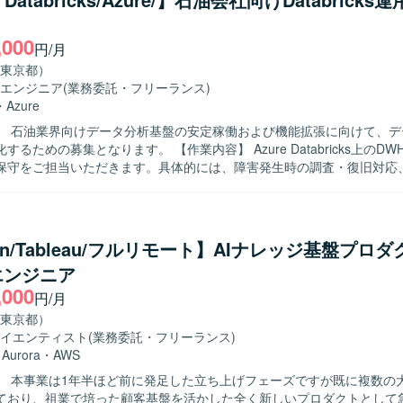
,000
円/月
東京都）
エンジニア
(業務委託・フリーランス)
・
Azure
】 石油業界向けデータ分析基盤の安定稼働および機能拡張に向けて、デ
ります。 【作業内容】 Azure Databricks上のDWHおよびETL
保守をご担当いただきます。具体的には、障害発生時の調査・復旧対応
合わせ対応、既存PGの改修や小規模な追加開発などを行っていただき
/Silver/Gold構造で加工されたデータのDWH格納に関するジョブ監視や調整
walkerを用いたジョブ管理業務にも携わっていただきます。Domoで可視
向けた運用改善やチューニングもご対応いただきます。 【求める人物像】 デー
hon/Tableau/フルリモート】AIナレッジ基盤プロ
に責任感を持ち、障害発生時にも落ち着いて状況整理と関係者への説明
エンジニア
ります。新しいクラウドサービスやデータ関連技術に対して前向きにキ
,000
案ができる方にマッチするポジションです。 【ポジションの魅力】 Azure
円/月
icksを中心としたモダンなデータ基盤運用に携わることで、クラウドDWHや
東京都）
務経験を一貫して積むことができます。大規模なデータ処理基盤の運用
イエンティスト
(業務委託・フリーランス)
ほか、今後需要が高まるクラウドデータエンジニアリング領域のスキル
・
Aurora
・
AWS
としたクラウドDWH・ETL基盤上で、
】 本事業は1年半ほど前に発足した立ち上げフェーズですが既に複数の
Silver/Gold構造によるデータ加工を行っております。ジョブ管理にはSystem
ており、祖業で培った顧客基盤を活かした全く新しいプロダクトとして
、可視化基盤としてはDomoを採用しています。