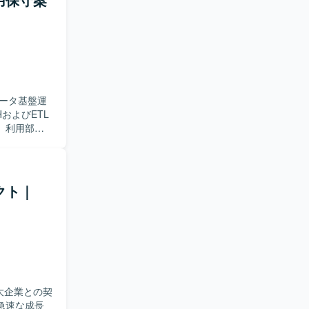
ータ基盤運
、利用部門
ます。また、
、
化されるデー
ダクト｜
ができる方
ャッチアッ
ETL、ジョ
ノウハウを
向上にもつ
大企業との契
walkerを利
急速な成長