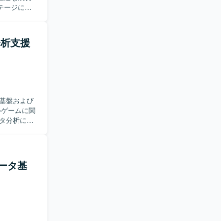
テージに向
瞰しプロジ
ます。定性
タ分析支援
した分析が
ディスカッ
する機能の
の構築から
ーザー企業と
る
基盤および
モデルを設
ー価値を重
タ分析に関
ー視点でダ
わせ対応や
に推進でき
らプロジェク
ミュニケー
しいです。
データ基
レッジ基盤
基盤やツー
績がある環
上流から下
ができま
環
ジニアリン
ド環境上でのバ
ons、プロジ
ラストラクチャは