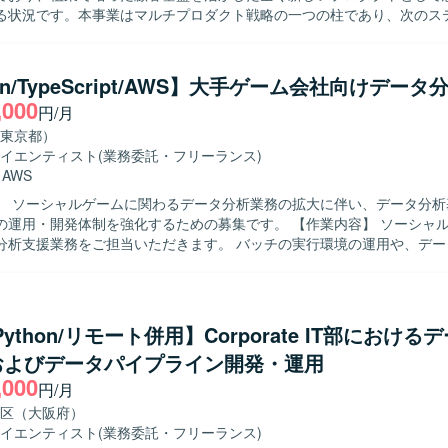
る状況です。本事業はマルチプロダクト戦略の一つの柱であり、次のス
ェーズを迎えているため、技術的知見をベースに開発プロセス全体を俯
求めております。 【作業内容】 企業が保有する文章データをAIで構
自のナレッジベースとして活用できるプロダクトの開発に参画いただき
on/TypeScript/AWS】大手ゲーム会社向けデー
情や要望を含めた分析可能な形に変換し、業界・企業特有の文脈を理解
,000
円/月
ような仕組みを構築していただきます。蓄積されたデータをもとにAIが
トナーとして機能し、製品開発やマーケティング戦略の意思決定を支援
東京都）
関わっていただきます。顧客のデータ活用を支援するため、データ基盤
イエンティスト
(業務委託・フリーランス)
ュボードの実装まで一貫して推進し、Bizチーム・プロダクトチーム・ユ
・
AWS
仮説検証を繰り返し、分析基盤や可視化環境を構築していただきます。 【求め
】 ソーシャルゲームに関わるデータ分析業務の拡大に伴い、データ分析
データ基盤およびBI領域において高い実践力を持ち、分析要件からデータ
開発体制を強化するための募集です。 【作業内容】 ソーシャルゲームに関
を求めております。データ品質や保守性を考慮した設計ができ、ユーザ
分析支援業務をご担当いただきます。 バッチの実行環境の運用や、デー
データを通じて意思決定を支援できる方が望ましいです。エンドユーザ
ールの開発を行っていただきます。 また、データ分析に関するお問い合
ドを設計でき、変化を楽しみつつ要件が固まっていない環境でも前向き
ィングなども幅広くご対応いただきます。 【求める人物像】 データ分析業務
をお持ちの方を歓迎いたします。Biz、PdM、エンジニアと協働しなが
テムの運用・開発に主体的に取り組める方を求めています。 関係者とコ
視しております。 【ポジションの魅力】 生成AIを活用した新規事業
りながら課題を整理し、自ら手を動かして改善を進めていける方が望ま
Python/リモート併用】Corporate IT部における
に中核メンバーとして関わることができ、定性データの高度な活用やナ
ンの魅力】 ソーシャルゲームに関する多様なデータを扱いながら、分析
た先進的なテーマに取り組んでいただけます。複数の大企業との契約実
およびデータパイプライン開発・運用
開発を通じてサービス改善に貢献できるポジションです。 データ分析の
ダクトの成長とともに自身の技術的・ビジネス的なスキルを高めること
,000
て関わることで、技術力とドメイン知識の双方を高めていただけます。 【開発
円/月
基盤構築から可視化まで一気通貫で関与できるため、広範なデータエン
honやTypeScriptを用いたツール開発、およびAWSを中心としたクラウ
区（大阪府）
環境】 BackendではPythonやFastAPI、Prefectを用
運用・構築を行います。 CI/CDツールとしてJenkinsやGitHub Acti
イエンティスト
(業務委託・フリーランス)
endではTypescriptおよびReact Routerを採用しております。インフ
ールとしてJiraなどを利用します。