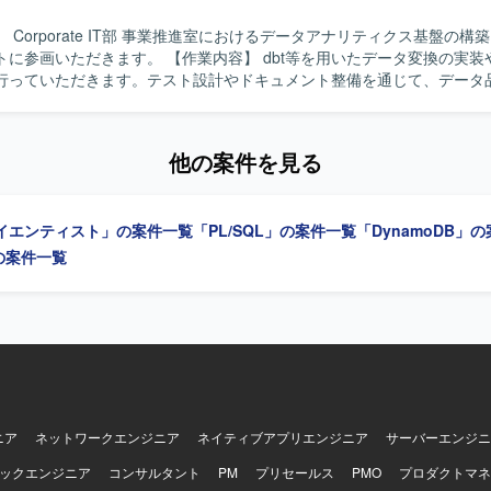
Fargate、Aurora、S3、ElastiCacheなどを利用し、Terraformで
ツールとしてGithub、Slack、Notion、Datadog、Linearを活用し
 Corporate IT部 事業推進室におけるデータアナリティクス基盤の構
IやAnthropic APIなどの生成AI関連サービスや、Github Copilot、Cursor B
。 【作業内容】 dbt等を用いたデータ変換の実装やデータモ
などの開発支援ツールも積極的に利用できる環境です。
行っていただきます。テスト設計やドキュメント整備を通じて、データ
鮮度や整合性の担保、メタデータ整備を推進していただきます。ETL／E
・実装・改善を行い、SQLやPython等を用いたデータ処理を実施して
ドキュメント化とチーム内へのナレッジ共有もご担当いただきます。 【求める人
他の案件を見る
示を待つだけでなく自ら課題を発見して主体的に行動できる方を求めてい
ず事業や業務プロセスへの理解にも強い関心を持てる方、チームや関係
ュニケーションが取れる方にご活躍いただけます。 【ポジションの魅力】 デー
イエンティスト」の案件一覧
「PL/SQL」の案件一覧
「DynamoDB」
ィクス基盤の構築から改善まで一貫して携わることができ、データ品質
全社的な意思決定を支える基盤づくりに貢献できるポジションです。dbt
」の案件一覧
プラインの設計・実装を通じて、モダンなデータエンジニアリングの知見
イプライン実装
。クラウド環境でのデータ基盤構築・運用を行う可能性があります。
ニア
ネットワークエンジニア
ネイティブアプリエンジニア
サーバーエンジニ
ックエンジニア
コンサルタント
PM
プリセールス
PMO
プロダクトマネ