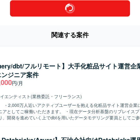
関連する案件
Query/dbt/フルリモート】大手化粧品サイト運営企
エンジニア案件
,000
円/月
イエンティスト
(業務委託・フリーランス)
】 ・2,000万人近いアクティブユーザーを抱える化粧品サイト運営企業
ニアとしてご稼働いただきます。 ・現在データ分析基盤のリプレイスプ
り、開発を進めていく上でdbtを用いたデータモデリング要員としてご
す。 ・複数名が参画しており、参画中の技術者様からも稼働が安定して
 ・BigQuery ・Docker ・dbt ・Composer ・
e Databricks/Azure/】石油会社向けDatabrick