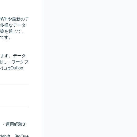
DWHや最新のデ
多様なデータ
築を通じて、
です。

おります。データ
ryを使用し、ワークフ
はOutloo
）・運用経験3
hift、BigQue