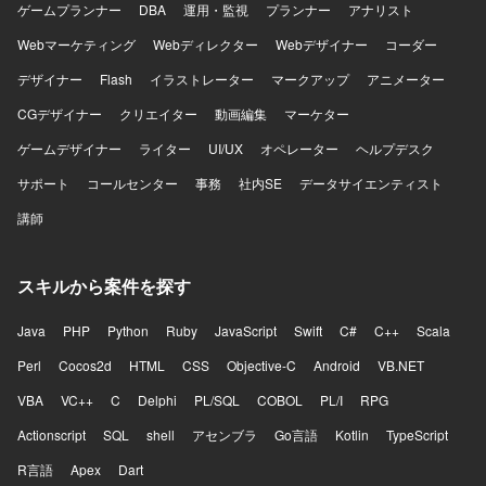
ゲームプランナー
DBA
運用・監視
プランナー
アナリスト
Webマーケティング
Webディレクター
Webデザイナー
コーダー
デザイナー
Flash
イラストレーター
マークアップ
アニメーター
CGデザイナー
クリエイター
動画編集
マーケター
ゲームデザイナー
ライター
UI/UX
オペレーター
ヘルプデスク
サポート
コールセンター
事務
社内SE
データサイエンティスト
講師
スキルから案件を探す
Java
PHP
Python
Ruby
JavaScript
Swift
C#
C++
Scala
Perl
Cocos2d
HTML
CSS
Objective-C
Android
VB.NET
VBA
VC++
C
Delphi
PL/SQL
COBOL
PL/I
RPG
Actionscript
SQL
shell
アセンブラ
Go言語
Kotlin
TypeScript
R言語
Apex
Dart