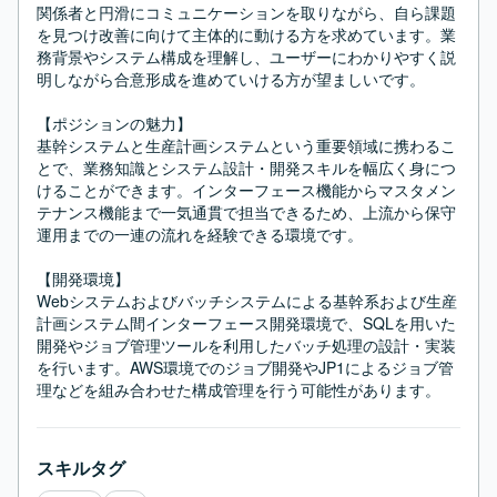
関係者と円滑にコミュニケーションを取りながら、自ら課題
を見つけ改善に向けて主体的に動ける方を求めています。業
務背景やシステム構成を理解し、ユーザーにわかりやすく説
明しながら合意形成を進めていける方が望ましいです。

【ポジションの魅力】

基幹システムと生産計画システムという重要領域に携わるこ
とで、業務知識とシステム設計・開発スキルを幅広く身につ
けることができます。インターフェース機能からマスタメン
テナンス機能まで一気通貫で担当できるため、上流から保守
運用までの一連の流れを経験できる環境です。

【開発環境】

Webシステムおよびバッチシステムによる基幹系および生産
計画システム間インターフェース開発環境で、SQLを用いた
開発やジョブ管理ツールを利用したバッチ処理の設計・実装
を行います。AWS環境でのジョブ開発やJP1によるジョブ管
理などを組み合わせた構成管理を行う可能性があります。
スキルタグ