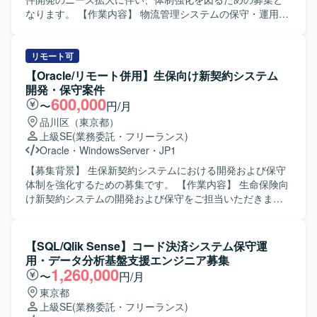
す。 【ポジションの魅力】 証券基幹システムという大規模
なります。 【作業内容】 物流管理システムの保守・運用業
かつ高信頼性が求められる領域で、上流工程から本番移行
務をご担当いただきます。システムの改善案件における要
まで一貫して携わることができます。複数の言語やOS環境
件整理や設計、開発、テストまでを一貫して実施していた
での開発経験を活かしつつ、証券業務知識やプロジェクト
だきます。ユーザーからの問い合わせ内容をもとにした調
リモート可
マネジメントスキルを高めることができる環境です。顧客
査や不具合対応、改善提案なども行っていただきます。
【Oracle/リモート併用】生保向け新契約システム
折衝や案件管理などを通じて、技術力だけでなくビジネス
【求める人物像】 ユーザーの立場に立って課題を整理し、
開発・保守案件
面でのスキルも磨いていただけます。 【開発環境】 Oracle
主体的に改善に取り組んでいただける方を求めています。
600,000
〜
円/月
データベース上でのPL/SQL開発を中心に、UNIX環境での
関係者とのコミュニケーションを円滑に行いながら、責任
品川区（東京都）
C/C++およびCSHを用いた開発を行っております。フロン
感を持って業務を遂行できる方を歓迎します。 【ポジショ
上級SE
(業務委託・フリーランス)
ト・バッチなどの各種機能においてVB6.0およびVB.NETを
ンの魅力】 物流管理システムの保守・運用から改善開発ま
Oracle
・
WindowsServer
・
JP1
活用したシステム構成となっております。
で幅広く携わることで、業務理解とシステム開発スキルの
双方を高めることができます。ユーザーとの距離が近く、
【募集背景】 生保新契約システムにおける開発および保守
改善の効果を実感しながら継続的にスキルアップしていた
体制を強化するための募集です。 【作業内容】 生命保険向
だけます。 【開発環境】 WebアプリケーションおよびSQL
け新契約システムの開発および保守をご担当いただきま
を用いたシステム開発環境での業務となります。ジョブ管
す。顧客担当社員と直接やり取りを行いながら、要件の整
理ツールとしてJP1を利用するケースがあります。
理や仕様調整を行い、上流工程を中心に対応を進めていた
だきます。案件リーダーとして要件作成や取り纏め、チー
【SQL/Qlik Sense】コード決済システム保守運
ム内の担当割りなども行っていただきます。 【求める人物
用・データ分析基盤支援エンジニア募集
像】 顧客担当社員とのやり取りを円滑に進められる高いコ
1,260,000
〜
円/月
ミュニケーション能力をお持ちの方を求めています。生命
東京都
保険業務に対する理解を持ち、主体的に課題を整理しなが
上級SE
(業務委託・フリーランス)
ら周囲と協調してプロジェクトを推進できる方が望ましい