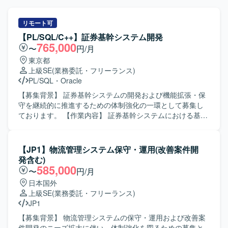
リモート可
【PL/SQL/C++】証券基幹システム開発
765,000
〜
円/月
東京都
上級SE
(業務委託・フリーランス)
PL/SQL
・
Oracle
【募集背景】 証券基幹システムの開発および機能拡張・保
守を継続的に推進するための体制強化の一環として募集し
ております。 【作業内容】 証券基幹システムにおける基本
設計から本番移行までの一連の工程をご担当いただきま
す。具体的には、要件を踏まえた基本設計の作成、総合テ
スト計画の策定、関連する開発・改修作業の取りまとめ、
【JP1】物流管理システム保守・運用(改善案件開
案件管理や顧客との折衝などを行っていただきます。ま
発含む)
た、PL/SQL、UNIX-C/C++、VB系言語などを用いた既存機
585,000
〜
円/月
能の改修や追加開発にも携わっていただきます。 【求める
日本国外
人物像】 複数の開発言語や環境に柔軟に対応でき、自ら課
上級SE
(業務委託・フリーランス)
題を抽出し解決に向けて主体的に動ける方を求めておりま
JP1
す。顧客やチームメンバーとのコミュニケーションを大切
にし、周囲と連携しながら品質と生産性の両立を意識して
【募集背景】 物流管理システムの保守・運用および改善案
業務に取り組んでいただける方にマッチするポジションで
件開発のニーズ拡大に伴い、体制強化を図るための募集と