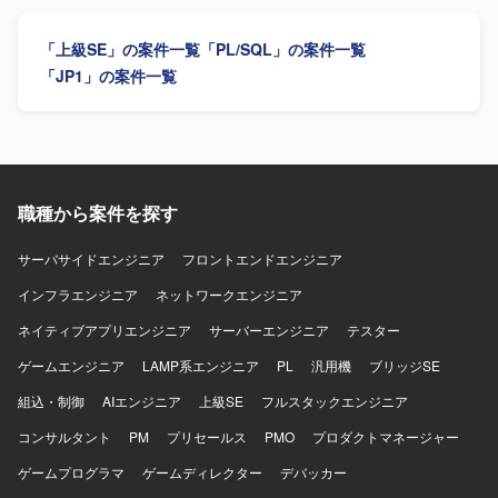
びJavaまたはPHPを用いた設計・開発を行います。
（IF）の要件定義支援、データ移行設計およびデータ検
証、DB設計およびデータモデル検討、マスタ管理設計支
「上級SE」の案件一覧
「PL/SQL」の案件一覧
援、システム設計書作成などを行っていただきます。 【求
める人物像】 製造業向けシステムやMES領域に関する知見
「JP1」の案件一覧
を活かしながら、関係者と連携して主体的に要件定義や設
計を推進していただける方を求めております。 【ポジショ
ンの魅力】 MES切替という基幹領域のプロジェクトにおい
て、データ連携やマスタ管理といった中核部分の要件定義
から設計までを一貫して担当できるため、製造システムに
おける上流工程の経験を深めていただけます。 【開発環
職種から案件を探す
境】 IBM系MES「SiView」を中心とした製造システム環境
において、各種コンバーター（IF）、DB設計、データモデ
サーバサイドエンジニア
フロントエンドエンジニア
ル設計、マスタ管理設計などの業務に携わっていただきま
インフラエンジニア
す。
ネットワークエンジニア
ネイティブアプリエンジニア
サーバーエンジニア
テスター
ゲームエンジニア
LAMP系エンジニア
PL
汎用機
ブリッジSE
組込・制御
AIエンジニア
上級SE
フルスタックエンジニア
コンサルタント
PM
プリセールス
PMO
プロダクトマネージャー
ゲームプログラマ
ゲームディレクター
デバッカー