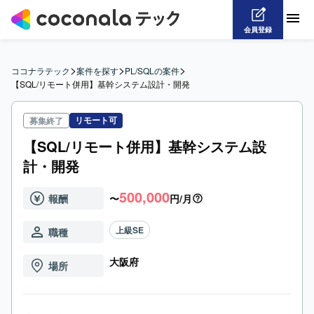
会員登録
>
>
>
ココナラテック
案件を探す
PL/SQLの案件
【SQL/リモート併用】基幹システム設計・開発
リモート可
募集終了
【SQL/リモート併用】基幹システム設
計・開発
500,000
報酬
〜
円/月
上級SE
職種
大阪府
場所