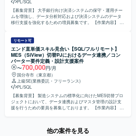
PL/SQL
です。 【ポジションの魅力】 大規模な生命保険向け新契約
システムに携わることで、業務知見と上流工程の経験をさ
【募集背景】 大手銀行向け決済システムの保守・運用チー
らに深めていただけます。顧客担当社員との直接折衝や案
ムを増強し、データ分析対応および決済システムのデータ
件リーダーとしての役割を通じて、要件定義から設計まで
移行支援を強化するための増員募集です。 【作業内容】 コ
一連の工程をリードできる環境です。 【開発環境】
ード決済システムにおけるQlik Senseを用いたマーケティン
OracleDB、Visual Studio 2017、Windows Server 2019、
グ向けデータ抽出およびレポート対応を行っていただきま
IIS、JP1 等を利用したシステム環境での開発および保守と
す。あわせて、決済システムの別事業者への移行に伴い、
リモート可
なります。
共通スキーマから個別スキーマを作成する上で必要となる
エンド直単価スキル見合い【SQL/フルリモート】
要件整理や上流設計支援を実施していただきます。データ
MES（SiView）切替PJにおけるデータ連携／コン
抽出業務と決済システム移行に関する業務は別業務として
バーター要件定義・設計支援案件
並行してご対応いただきます。 【求める人物像】 お客様か
700,000
〜
円/月
らの依頼に対してタイムリーかつ主体的に対応し、上流工
国分寺市（東京都）
程から設計・開発まで一貫して推進していただける方を求
上級SE
(業務委託・フリーランス)
めています。決済や金融ドメインに関する知見をキャッチ
PL/SQL
アップしながら、関係者と連携してタスクを着実に前に進
めていただける方が望ましいです。 【ポジションの魅力】
【募集背景】 製造システムの標準化に向けたMES切替プロ
大手銀行向けの決済システムという重要度の高い領域で、
ジェクトにおいて、データ連携およびマスタ管理の設計支
データ分析基盤とシステム移行の両面に関わることができ
援を行うための要員を募集しております。 【作業内容】 川
ます。Qlik Senseを活用したデータ抽出やレポーティング
尻工場のMES切替プロジェクトにて、IBM系
と、要件定義から設計までの上流工程を経験できるため、
MES「SiView」と周辺システムを接続する各種コンバータ
技術力と業務理解の双方を高めていただけます。 【開発環
ー（IF）の要件定義および設計を担当いたします。 SiView
他の案件を見る
境】 Qlik Senseを用いたデータ抽出・レポート対応、およ
と周辺システム間のデータ連携設計、各種コンバーター