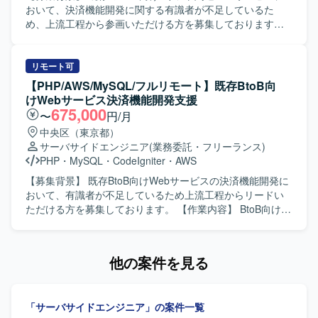
けます。 詳細設計からテストまで一連の工程を経験できる
おいて、決済機能開発に関する有識者が不足しているた
ため、上流から下流までの開発プロセスを通じてスキルア
め、上流工程から参画いただける方を募集しております。
ップを図ることができます。 【開発環境】
【作業内容】 BtoB向けWebサービスにおける決済機能の開
JavaScript（React）、PHP（Laravel）、Python、Perl
発に携わっていただきます。方向性の選定などの上流工程
MySQL、PostgreSQL Linux／Unix AWS、Azure Git
から参画し、別部署との折衝、要件定義、設計、開発、運
リモート可
用保守まで一貫してご対応いただきます。PHPおよび
【PHP/AWS/MySQL/フルリモート】既存BtoB向
CodeIgniterを用いた開発を行い、AWSおよびMySQLを活用
けWebサービス決済機能開発支援
したシステムの構築と改善に取り組んでいただきます。AI
675,000
〜
円/月
コーディングツールを用いた開発にも関わっていただきま
中央区（東京都）
す。 【求める人物像】 決済機能開発に関する知見を活かし
サーバサイドエンジニア
(業務委託・フリーランス)
ながら主体的にリードいただける方を求めております。関
PHP
・
MySQL
・
CodeIgniter
・
AWS
係部署との折衝を円滑に進められるコミュニケーション力
をお持ちで、要件定義から運用保守まで一貫して責任感を
【募集背景】 既存BtoB向けWebサービスの決済機能開発に
持って取り組んでいただける方が望ましいです。新しい開
おいて、有識者が不足しているため上流工程からリードい
発手法やAIコーディングツールの活用にも前向きに取り組
ただける方を募集しております。 【作業内容】 BtoB向け
んでいただける方を歓迎いたします。 【ポジションの魅
Webサービスの決済機能開発にご参画いただきます。方向
力】 上流工程から運用保守まで幅広い工程に関わることが
性の選定などの上流工程から参画いただき、別部署との折
でき、決済機能開発のリードポジションとして裁量を持っ
衝、要件定義、設計、開発、運用保守まで一貫して携わっ
他の案件を見る
てご活躍いただけます。自社サービスの機能強化に直接貢
ていただきます。PHP、CodeIgniter、AWS、MySQLおよび
献できる環境であり、AI駆動開発など新しい開発スタイル
AI駆動開発ツールを用いて決済機能の開発と改善を行って
にも触れながらスキルアップを図ることができます。 【開
いただきます。 【求める人物像】 決済機能開発に関する知
「サーバサイドエンジニア」の案件一覧
発環境】 PHP、CodeIgniter、AWS、MySQL、Cursor(AI駆
見を活かして主体的にリードいただける方を求めておりま