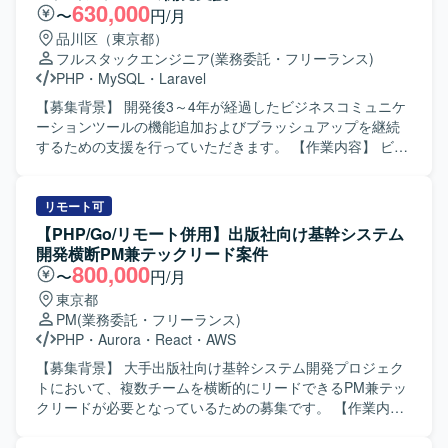
630,000
〜
円/月
品川区（東京都）
フルスタックエンジニア
(業務委託・フリーランス)
PHP
・
MySQL
・
Laravel
【募集背景】 開発後3～4年が経過したビジネスコミュニケ
ーションツールの機能追加およびブラッシュアップを継続
するための支援を行っていただきます。 【作業内容】 ビジ
ネスコミュニケーションツール（チャット、タスク管理、
資料管理などを備えたWebアプリ・ネイティブアプリ）の
基本設計からテストまで一貫してご担当いただきます。既
リモート可
存機能の改善や追加開発を行い、ベンチマークを重視しな
【PHP/Go/リモート併用】出版社向け基幹システム
がら機能よりも速度を落とさないようパフォーマンスを意
開発横断PM兼テックリード案件
識した開発を行っていただきます。また、週1回のミーティ
800,000
〜
円/月
ングで開発要望の優先度を決定し、それに基づいて実装・
東京都
改修を進めていただきます。 【求める人物像】 Webアプ
PM
(業務委託・フリーランス)
リ・ネイティブアプリ双方の特性を理解し、フロントエン
PHP
・
Aurora
・
React
・
AWS
ドからバックエンド、DBまで一貫した開発に主体的に取り
組んでいただける方を求めています。既存システムのブラ
【募集背景】 大手出版社向け基幹システム開発プロジェク
ッシュアップにおいて、速度やパフォーマンスを意識した
トにおいて、複数チームを横断的にリードできるPM兼テッ
改善提案ができる方です。チーム内のミーティングでの優
クリードが必要となっているための募集です。 【作業内
先度決定に積極的に参加し、柔軟にコミュニケーションを
容】 3チームの全体進捗管理およびリソース調整を行ってい
取って開発を推進できる方が望ましいです。 【ポジション
ただきます。 ユーザーとの要件定義および折衝を担当して