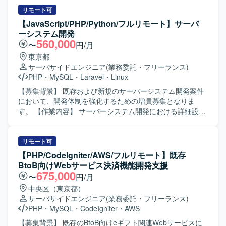
の魅力】 チャット、タスク管理、資料管理など多機能なビ
いただきます。 コードレビューを含む技術的な品質管理を
リモート可
ジネスコミュニケーションツールの開発に携わることで、
行っていただきます。 テストシナリオの策定・管理を実施
【JavaScript/PHP/Python/フルリモート】サーバ
Webアプリとネイティブアプリ双方の知見を深めることが
していただきます。 【求める人物像】 技術とマネジメント
ーシステム開発
できます。フロントエンドからバックエンド、DBまで一貫
の両面からプロジェクトをリードできる方を求めていま
560,000
〜
円/月
して担当することで、フルスタックなスキルセットを磨く
す。 複数チームと円滑にコミュニケーションを取りなが
東京都
ことができます。性能改善やベンチマークを重視した開発
ら、課題解決に主体的に取り組める方を歓迎いたします。
サーバサイドエンジニア
(業務委託・フリーランス)
を通じて、高トラフィックなサービス運用に必要な経験も
【ポジションの魅力】 大規模な基幹システム開発におい
PHP
・
MySQL
・
Laravel
・
Linux
身につけることができます。 【開発環境】 PHP / Laravel、
て、3チームを横断するPM兼テックリードとして上流から
React、React Native、Docker、MySQLを用いたWebアプ
品質管理まで一貫して関わることができます。 PHPやGoを
【募集背景】 既存および新規のサーバーシステム開発案件
リおよびネイティブアプリの開発環境です。
中心とした技術スタックに加え、モダンなインフラ環境に
において、開発体制を強化するための増員募集となりま
も触れながら、技術的リードとマネジメント経験を同時に
す。 【作業内容】 サーバーシステム開発における詳細設計
積むことができます。 【開発環境】 言語：PHP、Go、
からテスト工程までをご担当いただきます。 各種プログラ
TypeScript フレームワーク：Gin、GORM、Node.js、
ミング言語やフレームワークを用いた機能実装、改修対
React.js データベース：Aurora（PostgreSQL） インフラ／
応、単体・結合テストの実施および品質確保に向けた改善
リモート可
ツール：AWS、Terraform、GitHub、NewRelic、Docker
対応などを行っていただきます。 【求める人物像】 チーム
【PHP/CodeIgniter/AWS/フルリモート】既存
での開発において円滑なコミュニケーションを取りながら
BtoB向けWebサービス決済機能開発支援
主体的に動いていただける方を求めております。 新しい技
675,000
〜
円/月
術やクラウドサービスの習得に前向きに取り組み、自ら情
中央区（東京都）
報収集しながらキャッチアップできる方に適したポジショ
サーバサイドエンジニア
(業務委託・フリーランス)
ンとなります。 【ポジションの魅力】 複数の言語やフレー
PHP
・
MySQL
・
CodeIgniter
・
AWS
ムワーク、クラウドサービスを活用した開発に携わること
で、サーバーサイド全般のスキルを幅広く習得していただ
【募集背景】 既存のBtoB向けeギフト関連Webサービスに