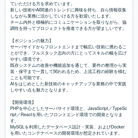
ていただける方を求めています。

新しい技術やAI関連のトレンドに興味を持ち、自ら情報収集
しながら業務に活かしていける方を歓迎いたします。

チーム内外と積極的にコミュニケーションを取りながら、協
調性を持ってプロジェクトを推進できる方が望ましいです。

【ポジションの魅力】

サーバサイドからフロントエンドまで幅広い技術に携わるこ
とができ、フルスタック志向の方にとってスキルの幅を広げ
やすい環境です。

既存システムの改善や機能追加を通じて、要件の整理から実
装・保守まで一貫して関われるため、上流工程の経験を積む
ことも可能です。

AIをはじめとした新技術のキャッチアップを業務の中で実践
しやすい点も魅力となります。

【開発環境】

PHPを中心としたサーバサイド環境と、JavaScript／TypeSc
ript／Reactを用いたフロントエンド環境での開発となりま
す。

MySQLを利用したデータベース設計・実装、およびDocker
を用いたコンテナベースの開発環境が想定されています。