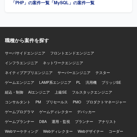
動開発)を用いた開発環境となっております。
す。関係各所と円滑にコミュニケーションを取りながら、
「PHP」の案件一覧
「MySQL」の案件一覧
要件整理から実装、運用まで責任を持って取り組んでいた
だける方が望ましいです。新しい開発手法やAIコーディン
グにも前向きに取り組んでいただける方を歓迎いたしま
す。 【ポジションの魅力】 上流工程から運用保守まで一貫
して携わることで、BtoB向けWebサービスの決済領域に深
く関わることができます。自社サービスの機能強化に直接
職種から案件を探す
貢献できる環境であり、AI駆動開発など新しい技術や開発
スタイルを実務の中で経験できる点も魅力です。プロジェ
サーバサイドエンジニア
フロントエンドエンジニア
クト体制内で他メンバーと連携しながら、技術面と業務面
インフラエンジニア
の両面でスキルアップを図ることができます。 【開発環
ネットワークエンジニア
境】 PHP、CodeIgniter、AWS、MySQL、Cursor(AI駆動開
ネイティブアプリエンジニア
サーバーエンジニア
テスター
発)を用いたWebサービス開発環境となっております。
ゲームエンジニア
LAMP系エンジニア
PL
汎用機
ブリッジSE
組込・制御
AIエンジニア
上級SE
フルスタックエンジニア
コンサルタント
PM
プリセールス
PMO
プロダクトマネージャー
ゲームプログラマ
ゲームディレクター
デバッカー
ゲームプランナー
DBA
運用・監視
プランナー
アナリスト
Webマーケティング
Webディレクター
Webデザイナー
コーダー