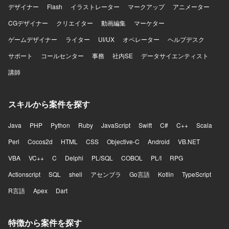
デザイナー
Flash
イラストレーター
マークアップ
アニメーター
CGデザイナー
クリエイター
動画編集
マーケター
ゲームデザイナー
ライター
UI/UX
オペレーター
ヘルプデスク
サポート
コールセンター
事務
社内SE
データサイエンティスト
講師
スキルから案件を探す
Java
PHP
Python
Ruby
JavaScript
Swift
C#
C++
Scala
Perl
Cocos2d
HTML
CSS
Objective-C
Android
VB.NET
VBA
VC++
C
Delphi
PL/SQL
COBOL
PL/I
RPG
Actionscript
SQL
shell
アセンブラ
Go言語
Kotlin
TypeScript
R言語
Apex
Dart
特徴から案件を探す