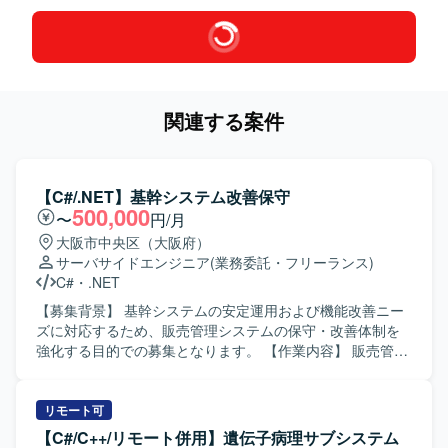
関連する案件
【C#/.NET】基幹システム改善保守
500,000
〜
円/月
大阪市中央区（大阪府）
サーバサイドエンジニア
(業務委託・フリーランス)
C#
・
.NET
【募集背景】 基幹システムの安定運用および機能改善ニー
ズに対応するため、販売管理システムの保守・改善体制を
強化する目的での募集となります。 【作業内容】 販売管理
システムの保守対応および機能改善対応をご担当いただき
ます。具体的には、要件確認から設計、開発、テスト、リ
リースまで一連の工程をお任せいたします。既存機能の改
リモート可
修や不具合対応に加え、業務要望に基づく機能追加なども
【C#/C++/リモート併用】遺伝子病理サブシステム