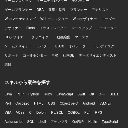
ゲームプログラマ
ゲームディレクター
デバッカー
ゲームプランナー
DBA
運用・監視
プランナー
アナリスト
Webマーケティング
Webディレクター
Webデザイナー
コーダー
デザイナー
Flash
イラストレーター
マークアップ
アニメーター
CGデザイナー
クリエイター
動画編集
マーケター
ゲームデザイナー
ライター
UI/UX
オペレーター
ヘルプデスク
サポート
コールセンター
事務
社内SE
データサイエンティスト
講師
スキルから案件を探す
Java
PHP
Python
Ruby
JavaScript
Swift
C#
C++
Scala
Perl
Cocos2d
HTML
CSS
Objective-C
Android
VB.NET
VBA
VC++
C
Delphi
PL/SQL
COBOL
PL/I
RPG
Actionscript
SQL
shell
アセンブラ
Go言語
Kotlin
TypeScript