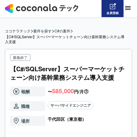
会員登録
>
>
>
ココナラテック
案件を探す
C#の案件
【C#/SQLServer】スーパーマーケットチェーン向け基幹業務システム導
入支援
募集終了
【C#/SQLServer】スーパーマーケットチ
ェーン向け基幹業務システム導入支援
585,000
報酬
〜
円/月
サーバサイドエンジニア
職種
千代田区（東京都）
場所