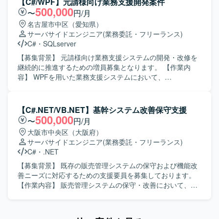
【C#/WPF】元請様向け業務支援開発案件
でき、継続的な参画の可能性もございます。 【開発環境】
500,000
〜
円/月
C#(WEB)、SQLServerを利用した環境での開発となりま
名古屋市中区（愛知県）
す。
サーバサイドエンジニア
(業務委託・フリーランス)
C#
・
SQLserver
【募集背景】 元請様向け業務支援システムの開発・改修を
継続的に推進するための増員募集となります。 【作業内
容】 WPFを用いた業務支援システムにおいて、
MVVM(Model View ViewModel)パターンでの詳細設計を担
当していただきます。詳細設計に基づき、単体テスト仕様
書および結合テスト仕様書を作成していただきます。 【求
【C#.NET/VB.NET】基幹システム改善保守支援
める人物像】 WPFおよびMVVMパターンの特性を理解し、
500,000
〜
円/月
仕様を丁寧に読み解きながら設計書やテスト仕様書を着実
大阪市中央区（大阪府）
に作成できる方を求めています。チームメンバーとコミュ
サーバサイドエンジニア
(業務委託・フリーランス)
ニケーションを取りながら、主体的に課題整理や品質向上
C#
・
.NET
に取り組んでいただける方が望ましいです。 【ポジション
の魅力】 WPFとMVVMパターンを前提とした開発プロジェ
【募集背景】 既存の販売管理システムの保守および機能改
クトに参画することで、デスクトップアプリケーション開
善ニーズに対応するための支援要員を募集しております。
発における設計スキルやテスト設計スキルを高めていただ
【作業内容】 販売管理システムの保守・改善において、要
けます。長期想定の案件のため、ドメイン知識や設計ノウ
件確認から基本設計、開発、テスト、リリースまで一貫し
ハウを蓄積しながら安定的にご活躍いただけます。 【開発
てご担当いただきます。既存機能の改修や不具合対応、新
環境】 開発言語はC#、フレームワークとしてWPFおよび
規機能追加などを行っていただきます。 【求める人物像】