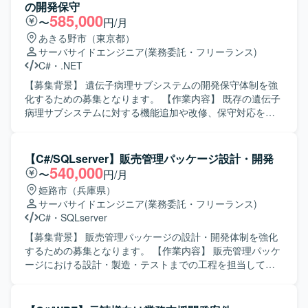
行っていただきます。 【求める人物像】 システムの現状を
の開発保守
理解しながら、関係者と円滑にコミュニケーションを取
585,000
〜
円/月
り、自発的に改善提案や課題解決に取り組んでいただける
あきる野市（東京都）
方を求めております。既存システムの保守・改善業務に対
サーバサイドエンジニア
(業務委託・フリーランス)
して粘り強く取り組める方にマッチする環境です。 【ポジ
C#
・
.NET
ションの魅力】 基幹となる販売管理システムに長期的に関
わることで、業務知識と技術スキルの両面を深めていただ
【募集背景】 遺伝子病理サブシステムの開発保守体制を強
けます。要件確認からリリースまで一貫して携わることが
化するための募集となります。 【作業内容】 既存の遺伝子
できるため、上流から下流までの経験を積むことができま
病理サブシステムに対する機能追加や改修、保守対応をご
す。 【開発環境】 C#（.NET）、VB.NETなどのオープン系
担当いただきます。詳細な作業内容については、面談時に
言語を用いた販売管理システムの開発・保守環境となりま
ご説明いたします。 【求める人物像】 システムの品質を意
す。
識しながら設計からテストまで主体的に対応いただける方
【C#/SQLserver】販売管理パッケージ設計・開発
を求めております。 【ポジションの魅力】 医療系システム
540,000
〜
円/月
の開発保守に携わることで、専門性の高い業務ドメインの
姫路市（兵庫県）
知見を深めていただけます。 【開発環境】 C#およびC++を
サーバサイドエンジニア
(業務委託・フリーランス)
用いた開発環境となります。
C#
・
SQLserver
【募集背景】 販売管理パッケージの設計・開発体制を強化
するための募集となります。 【作業内容】 販売管理パッケ
ージにおける設計・製造・テストまでの工程を担当してい
ただきます。 【求める人物像】 設計から製造、テストまで
一貫して対応できる方を求めております。 【ポジションの
魅力】 販売管理パッケージの開発に上流から携わることが