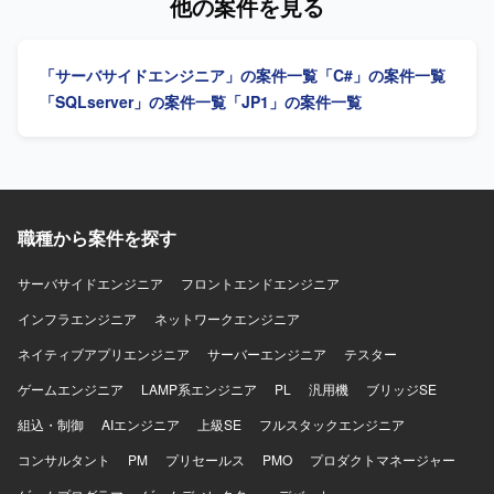
他の案件を見る
MVVMパターンを利用します。データベースにはSQL
主体的に業務を推進し、前向きかつ柔軟に対応できる方を
Server を使用し、開発ツールとしてVisualStudio2017およ
求めております。 【ポジションの魅力】 上流工程からリリ
びSQL Server Management Studio(SSMS)を利用します。
ースまで一連の工程に携わることができ、基幹系システム
「サーバサイドエンジニア」の案件一覧
「C#」の案件一覧
の保守・改善を通じて業務知識と開発スキルの双方を高め
ていただけます。 【開発環境】 C#.NET、VB.NETを用いた
「SQLserver」の案件一覧
「JP1」の案件一覧
販売管理システムの開発・保守環境となります。
職種から案件を探す
サーバサイドエンジニア
フロントエンドエンジニア
インフラエンジニア
ネットワークエンジニア
ネイティブアプリエンジニア
サーバーエンジニア
テスター
ゲームエンジニア
LAMP系エンジニア
PL
汎用機
ブリッジSE
組込・制御
AIエンジニア
上級SE
フルスタックエンジニア
コンサルタント
PM
プリセールス
PMO
プロダクトマネージャー