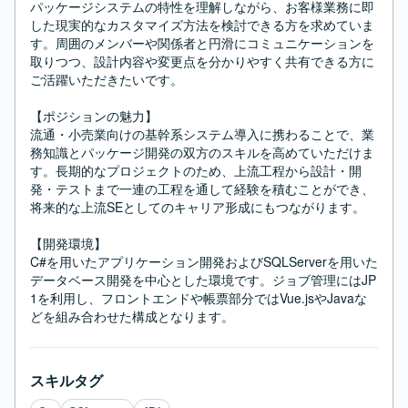
パッケージシステムの特性を理解しながら、お客様業務に即
した現実的なカスタマイズ方法を検討できる方を求めていま
す。周囲のメンバーや関係者と円滑にコミュニケーションを
取りつつ、設計内容や変更点を分かりやすく共有できる方に
ご活躍いただきたいです。

【ポジションの魅力】

流通・小売業向けの基幹系システム導入に携わることで、業
務知識とパッケージ開発の双方のスキルを高めていただけま
す。長期的なプロジェクトのため、上流工程から設計・開
発・テストまで一連の工程を通して経験を積むことができ、
将来的な上流SEとしてのキャリア形成にもつながります。

【開発環境】

C#を用いたアプリケーション開発およびSQLServerを用いた
データベース開発を中心とした環境です。ジョブ管理にはJP
1を利用し、フロントエンドや帳票部分ではVue.jsやJavaな
どを組み合わせた構成となります。
スキルタグ