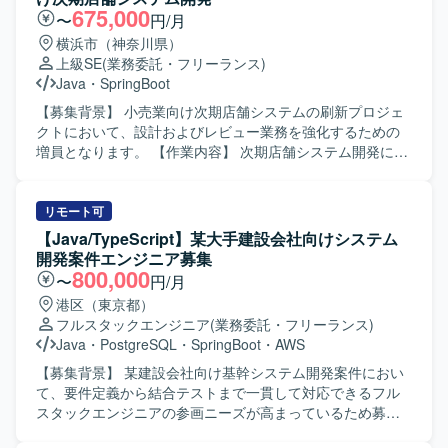
フラとの連携実装・検証までを実施していただきます。
675,000
〜
円/月
【求める人物像】 前向きに技術習得やキャッチアップに取
横浜市（神奈川県）
り組み、主体的に課題解決へ動いていただける方を求めて
上級SE
(業務委託・フリーランス)
おります。周囲とコミュニケーションを取りながら、リプ
Java
・
SpringBoot
レースプロジェクトを推進していただける方が望ましいで
す。 【ポジションの魅力】 フロントエンドからバックエン
【募集背景】 小売業向け次期店舗システムの刷新プロジェ
ドまで幅広い領域を担当できるため、フルスタックエンジ
クトにおいて、設計およびレビュー業務を強化するための
ニアとしてのスキルを高めることができます。リプレース
増員となります。 【作業内容】 次期店舗システム開発にお
案件のため、既存システムの理解から新システム設計まで
いて、要件定義以降の上流工程から参画していただきま
一連の工程に関わることができ、設計力や技術選定の知見
す。ストコンのセンター化やマスタMDの一部機能の新シス
を広げていただけます。 【開発環境】 バックエンド：
テムへの移管、新機能構築に伴う設計業務を担当していた
リモート可
Java（Springboot） フロントエンド：TypeScript（vue.js）
だきます。フロントエンドおよびバックエンドの設計レビ
【Java/TypeScript】某大手建設会社向けシステム
インフラ：AWS DB：Oracle
ュー、開発レビュー、テストレビューを行い、オフショア
開発案件エンジニア募集
で作成された設計書や成果物の品質確認も実施していただ
800,000
〜
円/月
きます。 【求める人物像】 上流工程から主体的に参画し、
港区（東京都）
関係者とコミュニケーションを取りながらシステム全体を
フルスタックエンジニア
(業務委託・フリーランス)
見渡した設計やレビューができる方を求めています。複数
Java
・
PostgreSQL
・
SpringBoot
・
AWS
技術スタックを横断してキャッチアップしつつ、品質にこ
だわって責任感を持って業務を進めていただける方を歓迎
【募集背景】 某建設会社向け基幹システム開発案件におい
いたします。 【ポジションの魅力】 大手小売業向けの大規
て、要件定義から結合テストまで一貫して対応できるフル
模システム刷新プロジェクトに長期で参画でき、クラウド
スタックエンジニアの参画ニーズが高まっているため募集
化やセンター化などの構想から詳細設計・レビューまで一
しております。 【作業内容】 某建設会社向け基幹システム