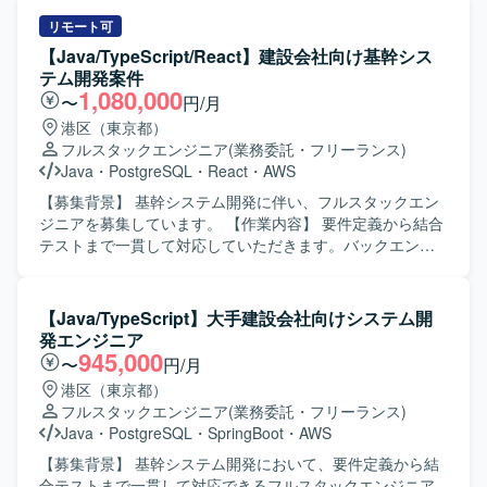
貫して関わることができます。フロントエンドからバック
開発案件にて、要件定義から結合テストまでの一連の工程
エンドまで幅広い技術スタックや、大規模トラフィックを
をご担当いただきます。バックエンドとフロントエンドの
リモート可
扱うシステム設計の知見を深めることができる環境です。
両方に携わり、システム全体を見通した開発を行っていた
【Java/TypeScript/React】建設会社向け基幹シス
【開発環境】 TypeScript、React、React Native、Java、
だきます。 【求める人物像】 前向きに業務へ取り組み、キ
テム開発案件
SpringBoot、クラウド環境（AWS想定）を用いたシステム
ャッチアップや技術向上に積極的な方を求めております。
1,080,000
〜
円/月
開発となります。
関係者と連携しながら主体的に動ける方にマッチしたポジ
港区（東京都）
ションです。 【ポジションの魅力】 基幹システム開発にお
フルスタックエンジニア
(業務委託・フリーランス)
いて要件定義から結合テストまで一貫して携わることがで
Java
・
PostgreSQL
・
React
・
AWS
きるため、上流から下流まで幅広い工程を経験できます。
バックエンドとフロントエンドの両方に関わることで、フ
【募集背景】 基幹システム開発に伴い、フルスタックエン
ルスタックエンジニアとしてのスキルをさらに高めていた
ジニアを募集しています。 【作業内容】 要件定義から結合
だけます。 【開発環境】 バックエンドは
テストまで一貫して対応していただきます。バックエンド
Java(Springboot)、フロントエンドはTypeScript(React)、
およびフロントエンドの開発をご担当いただきます。 【求
インフラはAWS、データベースはPostglesSQLを利用した
める人物像】 前向きにキャッチアップや技術向上に取り組
環境で開発を行います。
める方を求めています。 【ポジションの魅力】 要件定義か
【Java/TypeScript】大手建設会社向けシステム開
ら結合テストまで、システム開発の一連の工程に携わるこ
発エンジニア
とができます。 【開発環境】 バックエンドは
945,000
〜
円/月
Java（SpringBoot）、フロントエンドは
港区（東京都）
TypeScript（React）、インフラはAWS、データベースは
フルスタックエンジニア
(業務委託・フリーランス)
PostgreSQLを使用します。
Java
・
PostgreSQL
・
SpringBoot
・
AWS
【募集背景】 基幹システム開発において、要件定義から結
合テストまで一貫して対応できるフルスタックエンジニア