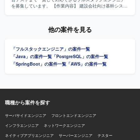
を募集しています。 【作業内容】 建設会社向け基幹システ
ム開発において、要件定義から結合テストまでをご担当い
ただきます。バックエンドおよびフロントエンドの開発に
幅広く対応いただきます。 【求める人物像】 前向きにキャ
他の案件を見る
ッチアップや技術向上に取り組める方を求めています。
【ポジションの魅力】 バックエンドからフロントエンドま
で幅広い領域に携わり、要件定義から結合テストまで一貫
「フルスタックエンジニア」の案件一覧
した開発経験を積むことができます。 【開発環境】 バック
エンドはJava（Springboot）、フロントエンドは
「Java」の案件一覧
「PostgreSQL」の案件一覧
TypeScript（React）、インフラはAWS、データベースは
「SpringBoot」の案件一覧
「AWS」の案件一覧
PostgreSQLを使用します。
職種から案件を探す
サーバサイドエンジニア
フロントエンドエンジニア
インフラエンジニア
ネットワークエンジニア
ネイティブアプリエンジニア
サーバーエンジニア
テスター