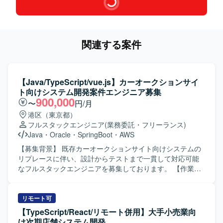
関連する案件
【Java/TypeScript/vue.js】カーオークションサイ
ト向けシステム開発案件エンジニア募集
900,000
〜
円/月
港区（東京都）
フルスタックエンジニア
(業務委託・フリーランス)
Java
・
Oracle
・
SpringBoot
・
AWS
【募集背景】 既存カーオークションサイト向けシステムの
リプレースに伴い、設計からテストまで一貫して対応可能
なフルスタックエンジニアを募集しております。 【作業内
容】 カーオークションサイト向けシステムのリプレース案
件において、要件定義内容を踏まえた基本設計から結合テ
ストまでを一貫してご担当いただきます。バックエンド
リモート可
（Java/Springboot）およびフロントエンド
【TypeScript/React/リモート併用】大手小売業向
（TypeScript/vue.js）の双方を担当し、関連するDBやイン
け次期店舗システム開発