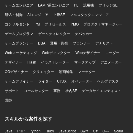
ゲームエンジニア
LAMP系エンジニア
PL
汎用機
ブリッジSE
組込・制御
AIエンジニア
上級SE
フルスタックエンジニア
コンサルタント
PM
プリセールス
PMO
プロダクトマネージャー
ゲームプログラマ
ゲームディレクター
デバッカー
ゲームプランナー
DBA
運用・監視
プランナー
アナリスト
Webマーケティング
Webディレクター
Webデザイナー
コーダー
デザイナー
Flash
イラストレーター
マークアップ
アニメーター
CGデザイナー
クリエイター
動画編集
マーケター
ゲームデザイナー
ライター
UI/UX
オペレーター
ヘルプデスク
サポート
コールセンター
事務
社内SE
データサイエンティスト
講師
スキルから案件を探す
Java
PHP
Python
Ruby
JavaScript
Swift
C#
C++
Scala