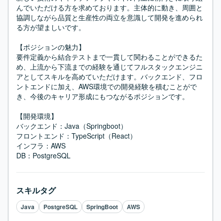
んでいただける方を求めております。主体的に動き、周囲と
協調しながら品質と生産性の両立を意識して開発を進められ
る方が望ましいです。

【ポジションの魅力】

要件定義から結合テストまで一貫して関わることができるた
め、上流から下流までの経験を通じてフルスタックエンジニ
アとしてスキルを高めていただけます。バックエンド、フロ
ントエンドに加え、AWS環境での開発経験を積むことがで
き、今後のキャリア形成にもつながるポジションです。

【開発環境】

バックエンド：Java（Springboot）

フロントエンド：TypeScript（React）

インフラ：AWS

DB：PostgreSQL
スキルタグ
Java
PostgreSQL
SpringBoot
AWS