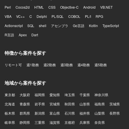
Perl
Cocos2d
HTML
CSS
Objective-C
Android
VB.NET
VBA
VC++
C
Delphi
PL/SQL
COBOL
PL/I
RPG
Actionscript
SQL
shell
アセンブラ
Go言語
Kotlin
TypeScript
R言語
Apex
Dart
特徴から案件を探す
リモート可
週1勤務
週2勤務
週3勤務
週4勤務
週5勤務
地域から案件を探す
東京都
大阪府
福岡県
愛知県
埼玉県
千葉県
神奈川県
北海道
青森県
岩手県
宮城県
秋田県
山形県
福島県
茨城県
栃木県
群馬県
新潟県
富山県
石川県
福井県
山梨県
長野県
岐阜県
静岡県
三重県
滋賀県
京都府
兵庫県
奈良県