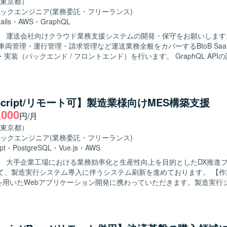
東京都）
ックエンジニア
(業務委託・フリーランス)
ails
・
AWS
・
GraphQL
】 運送会社向けクラウド業務支援システムの開発・保守をお願いします
車両管理・運行管理・請求管理など運送業務全般をカバーするBtoB Saa
実装（バックエンド / フロントエンド）を行います。 GraphQL API
。 既存機能の改善・バグ修正を行います。 コードレビュー、テスト整
業譲渡後の統合）に伴うシステム改善を行います。 【開発環境】 フレームワーク
/ Rails 7.1 フロントエンド : React 18 / TypeScript 5.1 / Apollo Client (
Figma など データベース : Amazon RDS インフラ : AWS (ECS)
eScript/リモート可】製造業様向けMES構築支援
GitHub コミュニケーション/タスク管理 : Slack, Google Meet, Notion 
,000
円/月
東京都）
ックエンジニア
(業務委託・フリーランス)
pt
・
PostgreSQL
・
Vue.js
・
AWS
】 大手企業工場における業務効率化と生産性向上を目的としたDX推進
、製造実行システム導入に伴うシステム刷新を進めております。 【作業内容】
riptを用いたWebアプリケーション開発に携わっていただきます。製造実
おける基本設計、詳細設計、実装、テストまで一連の工程をご担当いた
て顧客との打合せに参加し、要件や仕様の整理、設計内容の確認を行っ
発を推進できる方を求めております。チームメンバーや顧客と円滑にコ