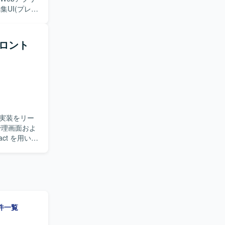
す。
動画処理パイプラ
ゴン)の可視
フロント
既存システ
よびプロダク
を求めてい
開発を推進
処理やAI
実装をリー
ターに直結
定やアーキ
ct を用いた
いただきま
。インフラは
ポーネント
よる動画処理連携を
術展開やドキ
ウハウをわ
が確定しき
案件一覧
ます。 長
ションで