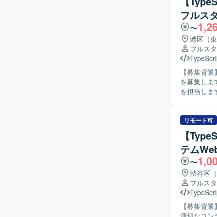
【Typ
ションを取り
フルス
ンの魅力】
1,2
き、製造実
〜
程から開発
港区（東
です。 【開発環境】 フロントエンドはTypeScript（JavaScript）およびVue3を用い、バックエ
フルスタ
ンドはType
TypeScri
Postgr
【募集背景
を募集します。 【作業内容】 決済基盤における購入領域の新規機能
を担当しま
ムの開発および
的にコミュ
を求めます
リモート可
迎します。 【ポジションの魅力】 国内有数の決済トラフィックを支えるプラットフォームのモ
【Type
ダナイゼーシ
テムW
境】 PHP、T
1,0
AWS、Amaz
〜
GitHub A
渋谷区（
フルスタ
TypeScri
【募集背景
適切なコンテ