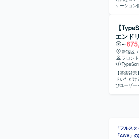
ケーション開発・運用を
ュー・タイ
FastAPI
インとのシ
【Typ
化・編集機
エンド
ムのパフォ
675
ト開発チームと連
〜
見し、主体
新宿区（
ます。動画
フロント
できる方が望ましいです。 【ポジション
TypeScri
からバック
【募集背景
推論と連携
ドいただけるエンジニ
する価値提
びユーザーイ
テクチャ設計にも関与できる環境で
Webアプリ
なります。フ
す。 AI
AWS(S3 /
設計やUI
行っていま
ュメント整備にも携わって
律的に開発
かりやすく
「フルスタ
っていない
期的な保守
「AWS」