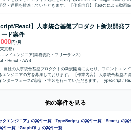
推進していただきます。 【作業内容】 React による動画編集UI(プレビ
ムライン・セグメンテーション編集等)の設計・開発を行っていただきま
 によるAPIサーバーの設計・開発・運用や、AWS Batch / S3 を用いた
ームレスな連携を担当していただきます。セグメンテーション結果(ポリ
eScript/React】人事統合基盤プロダクト新規開発
能の実装、モザイク動画生成のワーカー連携・ジョブステータス管理、
リード案件
ーマンスやUXの改善・最適化なども行っていただきます。AIチームお
,000
携しながら機能開発を進めていただきます。 【求める人物像】 自ら課題を発
円/月
的に提案・改善を行いながらプロダクトの成長に関わっていただける方
東京都）
処理やAI連携など新しい技術領域に積極的に挑戦し、チームと協力して
エンドエンジニア
(業務委託・フリーランス)
の魅力】 少数精鋭の開発体制の中で、フロントエンド
pt
・
React
・
AWS
エンド、インフラまで一貫して関わることができるポジションです。動画
】 自社の人事統合基盤プロダクトの新規開発にあたり、フロントエンド
した先進的なプロダクト開発に携わりながら、ユーザーであるクリエイ
アの方を募集しております。 【作業内容】 人事統合基盤の管理画面およ
供を行うことができます。プロダクトの成長フェーズにおいて、技術選
ンターフェースの設計・実装を行っていただきます。 TypeScript / Rea
す。 【開発環境】 TypeScript / Python を用いた開発環境と
ケーション開発や、バックエンドのREST APIとの連携実装を担当して
ロントエンドは React、バックエンドは FastAPI を採用しています
コーディングツールを活用した開発フローの整備や生産性向上の推進、コン
 ECS / Batch) と Docker、GitHub を利用し、ffmpeg / OpenCV に
ライブラリの整備も行っていただきます。 また、社員エンジニアへの技
す。
他の案件を見る
いただきます。 【求める人物像】 AIツールを積極的に取り入れ、自
生産性を高めていける方を求めております。 社員エンジニアへ技術やノ
共有できるコミュニケーション力をお持ちの方を歓迎いたします。 仕様
ックエンジニア」の案件一覧
「TypeScript」の案件一覧
「React」の
フェーズでも、課題を整理しながら主体的に推進できる方を想定しており
性や拡張性を意識したアーキテクチャ設計ができる方にマッチするポジ
の案件一覧
「GraphQL」の案件一覧