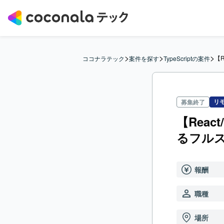
>
>
>
【R
ココナラテック
案件を探す
TypeScriptの案件
リ
募集終了
【Reac
るフル
報酬
職種
場所