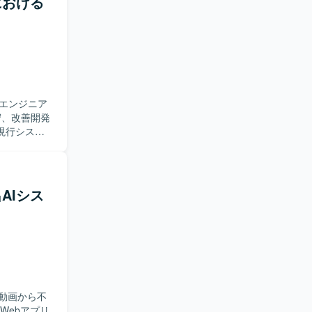
域における
トに参画で
降の上流工
できる環境
ベースは
エンジニア
現行システ
り組める方
きる方を歓
出AIシス
etes、
cker、
動画から不
のWebアプリ