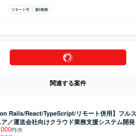
リモート可
週5勤務
関連する案件
 on Rails/React/TypeScript/リモート併用】フ
ニア／運送会社向けクラウド業務支援システム開発
,000
円/月