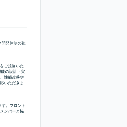
ク開発体制の強
装をご担当いた
、新機能の設計・実
、性能改善や
応いただきま
ます。フロント
メンバーと協