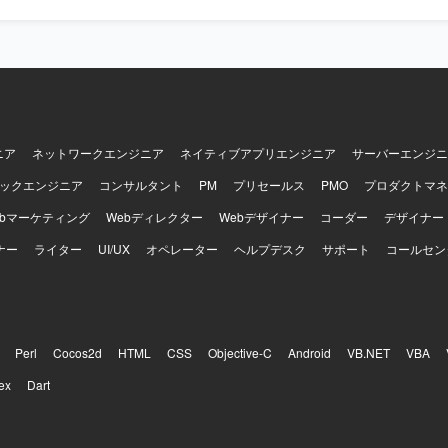
く関わっていただけます。 AIコーディングツールを積極的に活用しなが
ッジの整備を主導できる環境です。 長期的なプロジェクトの中で、UI/U
計思想をプロダクト全体に反映していく経験を積んでいただけます。 【開発環
TypeScriptを使用し、フレームワークとしてReactを採用しております
loudFront, S3, ECS）を利用しており、GitHubやSlack、Backlog
めております。 PCはWindowsまたはMacが支給され、Claude Cod
活用しております。
ニア
ネットワークエンジニア
ネイティブアプリエンジニア
サーバーエンジニ
ックエンジニア
コンサルタント
PM
プリセールス
PMO
プロダクトマネ
ebマーケティング
Webディレクター
Webデザイナー
コーダー
デザイナー
ナー
ライター
UI/UX
オペレーター
ヘルプデスク
サポート
コールセン
Perl
Cocos2d
HTML
CSS
Objective-C
Android
VB.NET
VBA
ex
Dart