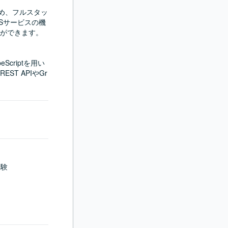
ため、フルスタッ
Sサービスの機
ができます。

eScriptを用い
T APIやGr
験
