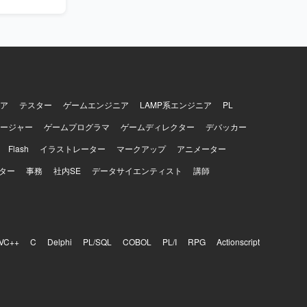
ら、開発フ
Xやアーキ
。 インフラ
などのツールを用
eを開発や業務
ア
テスター
ゲームエンジニア
LAMP系エンジニア
PL
ージャー
ゲームプログラマ
ゲームディレクター
デバッカー
Flash
イラストレーター
マークアップ
アニメーター
ター
事務
社内SE
データサイエンティスト
講師
VC++
C
Delphi
PL/SQL
COBOL
PL/I
RPG
Actionscript