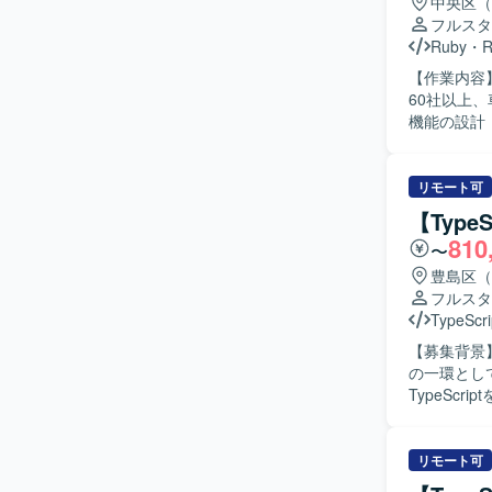
中央区（
フルスタ
Ruby
・
R
【作業内容
60社以上、
機能の設計・
を行います
す。 PMI（事
: Ruby 3.2 
リモート可
ザインツール：
【Typ
理 : Git/
810
〜
す。
豊島区（
フルスタ
TypeScri
【募集背景
の一環として
TypeSc
フェーズに
必要に応じ
ます。 【求める人物像】 フロントエンドまたはバックエンドいずれか、もしくは両方の領域で
リモート可
主体的に開