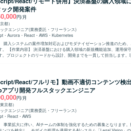
eScript/React/リモート併用】決済基盤の購入領
ながら、周囲と連携して課題解決に取り組める方を歓迎いたします。 【ポジショ
タック開発案件
 大手企業の工場DX推進という大規模かつインパクトのあるプロジェク
60,000
行システム導入を通じて業務改革に直接貢献いただけます。基本設計以
円/月
まで一貫して携わることで、設計力および技術力の双方を高めることが
京都）
ックエンジニア
(業務委託・フリーランス)
Script（JavaScript）、NestJS、Prismaを使用しております。データ
pt
・
Aurora
・
React
・
AWS
・
Kubernetes
eSQL、インフラはAWS環境を利用しております。
】 購入システムの案件増加対応およびモダナイゼーション推進のため、
追加、運用保守、改善開発
す。プロジェクトのリードから設計、開発までを一貫して担当します。
モダナイゼーションに必要な作業をチームで進めます。 【求める人物像】 積極
ニケーションを取り、課題の発見、分析、提案、解決に関心を持って取
。チーム開発の経験があり、生成AIを含む新しい技術への挑戦を継続で
Script/React/フルリモ】動画不適切コンテンツ検
ョンに携わり、決済基盤の刷新に関する経験を積むことができます。 【開発環
ebアプリ開発フルスタックエンジニア
ypeScript、React、Next.js、Golangを使用します。インフラはKubern
00,000
on Aurora MySQLです。Mac、JetBrains IDE、VSCode、GitHub、Do
円/月
ctions、Datadog、Terraform、ChatGPT、Claude Codeを利用します。
東京都）
ックエンジニア
(業務委託・フリーランス)
pt
・
React
・
AWS
】 事業拡大に伴い、AIチームの体制を強化するための募集となります。
ンツを検出し、モザイク処理を適用するAIシステム「Legal Vision」