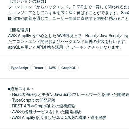
【ポジションの魅力】

フロントエンドからバックエンド、CI/CDまで一貫して関われる
クエンジニアとしてスキルを広く深く伸ばすことができます。Saa
能追加や改善を通じて、ユーザー価値に直結する開発に携わること
【開発環境】

AWS Amplify を中心としたAWS環境上で、React／JavaScript／Typ
たフロントエンド開発およびバックエンド連携の実装を行います。RES
aphQLを用いたAPI連携を活用したアーキテクチャとなります。
TypeScript
React
AWS
GraphQL
■必須スキル：
・ReactやVueなどモダンJavaScriptフレームワークを用いた開発経
・TypeScriptでの開発経験

・REST APIやGraphQLとの連携経験

・AWSの各種サービスを用いた開発経験

・AWS Amplifyを活用したCI/CD環境の構築・運用経験